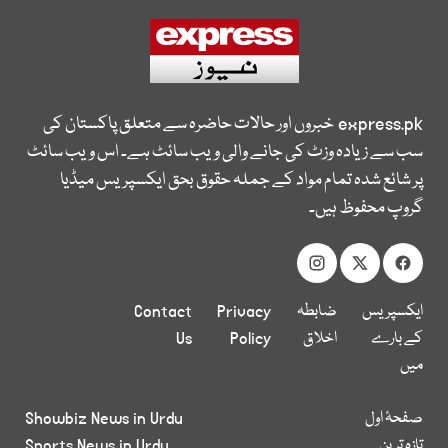
express.pk
خبروں اور حالات حاضرہ سے متعلق پاکستان کی
سب سے زیادہ وزٹ کی جانے والی ویب سائٹ ہے۔ اس ویب سائٹ
پر شائع شدہ تمام مواد کے جملہ حقوق بحق ایکسپریس میڈیا
گروپ محفوظ ہیں۔
ایکسپریس
ضابطہ
Privacy
Contact
کے بارے
اخلاق
Policy
Us
میں
صفحۂ اول
Showbiz News in Urdu
تازہ ترین
Sports News in Urdu