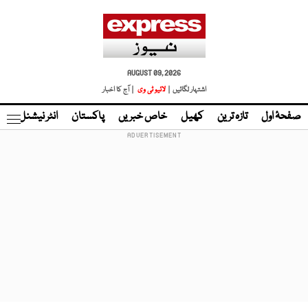
AUGUST 09, 2026
اشتہار لگائیں |
لائیو ٹی وی
| آج کا اخبار
صفحۂ اول
تازہ ترین
کھیل
خاص خبریں
پاکستان
انٹر نیشنل
ٹا