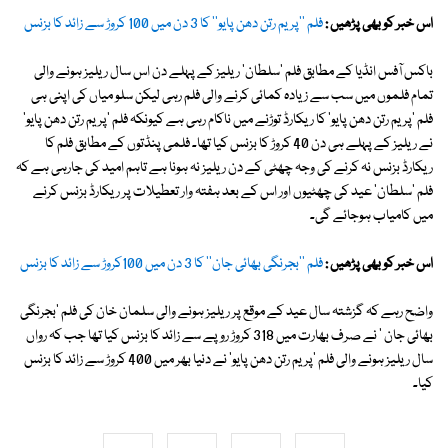
اس خبر کو بھی پڑھیں :
فلم ''پریم رتن دھن پایو'' کا 3 دن میں 100 کروڑ سے زائد کا بزنس
باکس آفس انڈیا کے مطابق فلم 'سلطان' ریلیز کے پہلے دن اس سال ریلیز ہونے والی
تمام فلموں میں سب سے زیادہ کمائی کرنے والی فلم رہی لیکن سلو میاں کی اپنی ہی
فلم 'پریم رتن دھن پایو' کا ریکارڈ توڑنے میں ناکام رہی ہے کیونکہ فلم 'پریم رتن دھن پایو'
نے ریلیز کے پہلے ہی دن 40 کروڑ کا بزنس کیا تھا۔ فلمی پنڈتوں کے مطابق فلم کا
ریکارڈ بزنس نہ کرنے کی وجہ چھٹی کے دن ریلیز نہ ہونا ہے تاہم امید کی جارہی ہے کہ
فلم 'سلطان' عید کی چھٹیوں اور اس کے بعد ہفتہ وار تعطیلات پر ریکارڈ بزنس کرنے
میں کامیاب ہوجائے گی۔
اس خبر کو بھی پڑھیں :
فلم ''بجرنگی بھائی جان'' کا 3 دن میں 100کروڑ سے زائد کا بزنس
واضح رہے کہ گزشتہ سال عید کے موقع پر ریلیز ہونے والی سلمان خان کی فلم 'بجرنگی
بھائی جان ' نے صرف بھارت میں 318 کروڑ روپے سے زائد کا بزنس کیا تھا جب کہ رواں
سال ریلیز ہونے والی فلم 'پریم رتن دھن پایو' نے دنیا بھر میں 400 کروڑ سے زائد کا بزنس
کیا۔