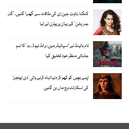
کنگنا رناوت جین زی کی طاقت سے گھبرا گئیں، ’گٹر
جنریشن‘ کے بیان پر یوٹرن لے لیا
ٹام ہالینڈ نے ’اسپائیڈر مین: برانڈ نیو ڈے‘ کا اہم
جذباتی منظر خود تخلیق کیا
اپنے بچوں کو کھو کر دنیا تباہ کرنے والی ’دی ایونجرز‘
کی اسکارلٹ وچ ماں بن گئیں