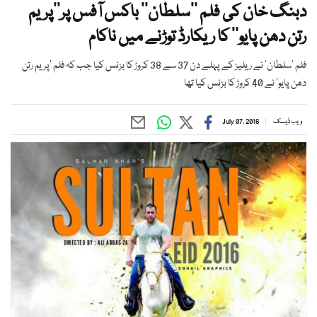
دبنگ خان کی فلم ’’سلطان‘‘ باکس آفس پر’’پریم
رتن دھن پایو‘‘ کا ریکارڈ توڑنے میں ناکام
فلم ’سلطان‘ نے ریلیز کے پہلے دن 37 سے 38 کروڑ کا بزنس کیا جب کہ فلم ’پریم رتن
دھن پایو‘ نے 40 کروڑ کا بزنس کیا تھا
ویب ڈیسک
July 07, 2016