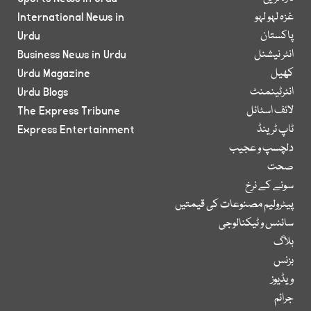
غزہ لہو لہو
International News in
پاکستان
Urdu
انٹر نیشنل
Business News in Urdu
کھیل
Urdu Magazine
انٹرٹینمنٹ
Urdu Blogs
لائف اسٹائل
The Express Tribune
ٹاپ ٹرینڈ
Express Entertainment
دلچسپ و عجیب
صحت
سونے کے نرخ
پیٹرولیم مصنوعات کی قیمتیں
سائنس و ٹیکنالوجی
بلاگ
بزنس
ویڈیوز
جرائم