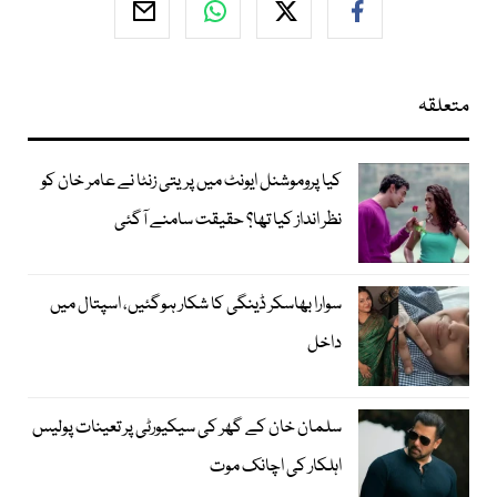
متعلقہ
کیا پروموشنل ایونٹ میں پریتی زنٹا نے عامر خان کو
نظر انداز کیا تھا؟ حقیقت سامنے آگئی
سوارا بھاسکر ڈینگی کا شکار ہوگئیں، اسپتال میں
داخل
سلمان خان کے گھر کی سیکیورٹی پر تعینات پولیس
اہلکار کی اچانک موت