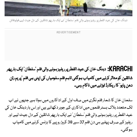
دبنگ خان کی عید الفطر پر ریلیز ہونے والی فلم ’سلطان‘ نے ایک بار پھر شائقین کے دل جیت لیے،فوٹو:فائل
KARACHI:
دبنگ خان کی عید الفطر پر ریلیز ہونے والی فلم 'سلطان' ایک بار پھر
شائقین کو متاثر کرنے میں کامیاب ہوگئی تاہم فلم سلومیاں کی اپنی ہی فلم 'پریم رتن
دھن پایو' کا ریکارڈ توڑنے میں ناکام رہی۔
سلمان خان کا شمار فلم نگری میں صف اول کے اداکاروں میں ہوتا ہے جنہوں نے اب
تک متعدد بلاک بسٹر فلموں میں اداکاری کے جوہر دکھائے ہیں اور اس بار دبنگ خان کی
عید الفطر پر ریلیز ہونے والی فلم 'سلطان' نے ایک بار پھر شائقین کے دل جیت لیے اور
ریلیز کے صرف پہلے ہی دن فلم 37 سے 38 کروڑ روپے کا بزنس کرنے میں کامیاب
ہوگئی۔