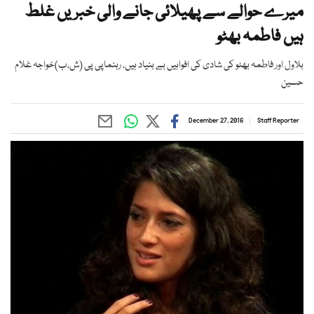
میرے حوالے سے پھیلائی جانے والی خبریں غلط
ہیں فاطمہ بھٹو
بلاول اور فاطمہ بھٹو کی شادی کی افواہیں بے بنیاد ہیں، رہنماپی پی (ش،ب)خواجہ غلام
حسین
December 27, 2016
Staff Reporter