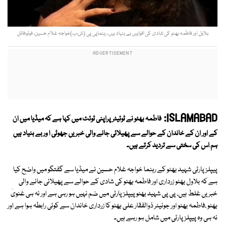
بلاول اور فاطمہ بھٹو کی شادی کی افواہیں بے بنیاد ہیں، رہنماپی پی (ش،ب)خواجہ غلام حسین، فوٹو:فائل
ISLAMABAD:
فاطمہ بھٹو نے ٹوئیٹر پراپنی ٹوئٹ میں کہا ہے کہ میڈیا میں ان
کے اور ان کے خاندان کے حوالے سے پھیلائی جانے والی خبریں جھوٹی ا ور بے بنیاد ہیں
ہم اس کی سختی سے تردید کرتے ہیں۔
پیپلز پارٹی شہید بھٹو کے رہنما خواجہ غلام حسین نے میڈیا سے گفتگو میں واضح کیا
ہے کہ بلاول بھٹو زرداری اور فاطمہ بھٹو کی شادی کے حوالے سے پھیلائی جانے والی
خبریں غلط ہیں، پی پی شہید بھٹو پیپلز پارٹی میں ضم نہیں ہو رہی ہے اور نہ ہی غنویٰ
بھٹو ،فاطمہ بھٹو اور جونیئر ذوالفقار علی بھٹو کا زرداری خاندان سے کوئی رابطہ ہوا ہے اور
نہ ہی وہ پیپلز پارٹی میں شامل ہو رہے ہیں۔