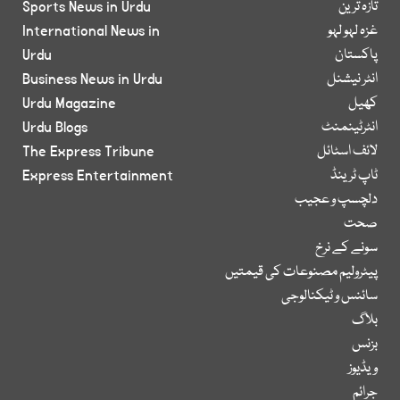
تازہ ترین
Sports News in Urdu
غزہ لہو لہو
International News in
پاکستان
Urdu
انٹر نیشنل
Business News in Urdu
کھیل
Urdu Magazine
انٹرٹینمنٹ
Urdu Blogs
لائف اسٹائل
The Express Tribune
ٹاپ ٹرینڈ
Express Entertainment
دلچسپ و عجیب
صحت
سونے کے نرخ
پیٹرولیم مصنوعات کی قیمتیں
سائنس و ٹیکنالوجی
بلاگ
بزنس
ویڈیوز
جرائم