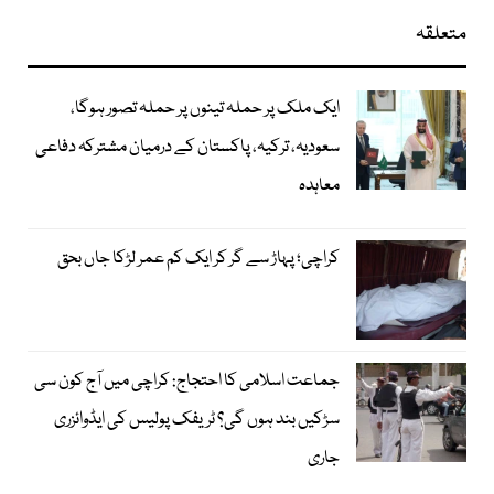
متعلقہ
ایک ملک پر حملہ تینوں پر حملہ تصور ہوگا،
سعودیہ، ترکیہ، پاکستان کے درمیان مشترکہ دفاعی
معاہدہ
کراچی؛ پہاڑ سے گر کر ایک کم عمر لڑکا جاں بحق
جماعت اسلامی کا احتجاج: کراچی میں آج کون سی
سڑکیں بند ہوں گی؟ ٹریفک پولیس کی ایڈوائزری
جاری