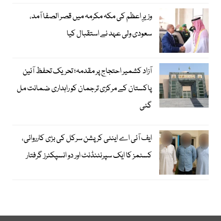
وزیرِ اعظم کی مکہ مکرمہ میں قصر الصفا آمد،
سعودی ولی عہد نے استقبال کیا
آزاد کشمیر احتجاج پر مقدمہ؛ تحریک تحفظ آئین
پاکستان کے مرکزی ترجمان کو راہداری ضمانت مل
گئی
ایف آئی اے اینٹی کرپشن سرکل کی بڑی کارروائی،
کسٹمز کا ایک سپرنٹنڈنٹ اور دو انسپکٹرز گرفتار