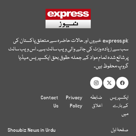
express.pk
خبروں اور حالات حاضرہ سے متعلق پاکستان کی
سب سے زیادہ وزٹ کی جانے والی ویب سائٹ ہے۔ اس ویب سائٹ
پر شائع شدہ تمام مواد کے جملہ حقوق بحق ایکسپریس میڈیا
گروپ محفوظ ہیں۔
ایکسپریس
ضابطہ
Privacy
Contact
کے بارے
اخلاق
Policy
Us
میں
صفحۂ اول
Showbiz News in Urdu