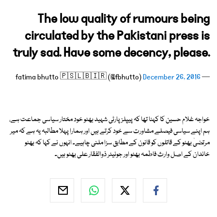
The low quality of rumours being
circulated by the Pakistani press is
truly sad. Have some decency, please.
December 26, 2016
— fatima bhutto 🇵🇸🇱🇧🇮🇷 (@fbhutto)
خواجہ غلام حسین کا کہنا تھا کہ پیپلز پارٹی شہید بھٹو خود مختار سیاسی جماعت ہے،
ہم اپنے سیاسی فیصلے مشاورت سے خود کرتے ہیں اور ہمارا پہلا مطالبہ یہ ہے کہ میر
مرتضیٰ بھٹو کے قاتلوں کو قانون کے مطابق سزا ملنی چاہیے۔ انہوں نے کہا کہ بھٹو
خاندان کے اصل وارث فاطمہ بھٹو اور جونیئر ذوالفقار علی بھٹو ہیں۔