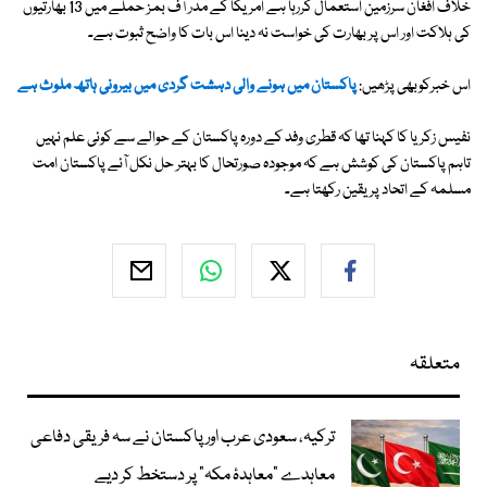
خلاف افغان سرزمین استعمال کررہا ہے امریکا کے مدر آف بمز حملے میں 13 بھارتیوں
کی ہلاکت اور اس پر بھارت کی خواست نہ دینا اس بات کا واضح ثبوت ہے۔
اس خبرکوبھی پڑھیں:
پاکستان میں ہونے والی دہشت گردی میں بیرونی ہاتھ ملوث ہے
نفیس زکریا کا کہنا تھا کہ قطری وفد کے دورہ پاکستان کے حوالے سے کوئی علم نہیں
تاہم پاکستان کی کوشش ہے کہ موجودہ صورتحال کا بہتر حل نکل آئے پاکستان امت
مسلمہ کے اتحاد پر یقین رکھتا ہے۔
متعلقہ
ترکیہ، سعودی عرب اور پاکستان نے سہ فریقی دفاعی
معاہدے "معاہدۂ مکہ" پر دستخط کر دیے