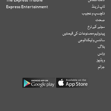
لائف اسٹائل
The Express Tribune
ٹاپ ٹرینڈ
Express Entertainment
دلچسپ و عجیب
صحت
سونے کے نرخ
پیٹرولیم مصنوعات کی قیمتیں
سائنس و ٹیکنالوجی
بلاگ
بزنس
ویڈیوز
جرائم