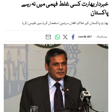
خبردار بھارت کسی غلط فہمی میں نہ رہے
پاکستان
بھارت پاکستان کے خلاف افغان سرزمین استعمال کررہا ہے، نفیس زکریا
ویب ڈیسک
June 08, 2017