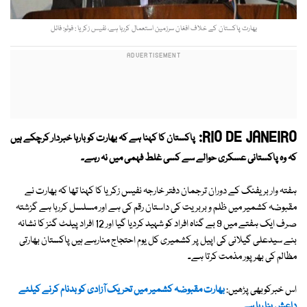
بھارت پاکستان کے خلاف افغان سرزمین استعمال کررہا ہے، نفیس زکریا : فوٹو: فائل
RIO DE JANEIRO:
پاکستان کا کہنا ہے کہ بھارت کو بارہا خبردار کرچکے ہیں
کہ وہ پاکستانی عسکری حوالے سے کسی غلط فہمی میں نہ رہے۔
ہفتہ وار بریفنگ کے دوران ترجمان دفتر خارجہ نفیس زکریا کا کہنا تھا کہ بھارت نے
مقبوضہ کشمیر میں ظلم و بربریت کی داستان رقم کی ہے اور مسلسل کررہا ہے گزشتہ
صرف ایک ہفتے میں 9 بے گناہ افراد کو شہید کردیا گیا اور 12 افراد پیلٹ گنز کا نشانہ
بنے سیدعلی گیلانی کی اپیل پر کشمیری کل یوم احتجاج منارہے ہیں پاکستان بھارتی
مظالم کی بھرپور مذمت کرتا ہے۔
اس خبرکوبھی پڑھیں:
بھارت مقبوضہ کشمیر میں تحریک آزادی کو بدنام کرنے کیلئے
داعش بنا رہا ہے