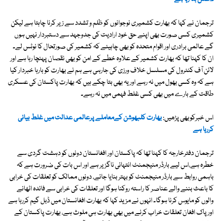
ترجمان نے کہا کہ بھارت کشمیری نوجوانوں کو ظلم و تشدد سے زیر کرنا چاہتا ہے لیکن
کشمیری کسی صورت بھی اپنے حق خود ارادیت کی جدوجہد سے دستبردار نہیں ہوں
گے عالمی برادری اور اقوام متحدہ کو بھی چاہیئے کہ کشمیر کی صورتحال کا نوٹس لے۔
ان کا کہنا تھا کہ بھارت کشمیر کے علاوہ خطے کے امن کو بھی نقصان پہنچا رہا ہے اور
لائن آف کنٹرول کی مسلسل خلاف ورزی کی جارہی ہے ہم نے بھارت کو بارہا خبردار کیا
ہے کہ وہ کسی بھول میں نہ رہے اور یہ بھی بتا چکے ہیں کہ بھارت پاکستان کی عسکری
طاقت کے بارے میں بھی کسی غلط فہمی میں نہ رہے۔
اس خبرکوبھی پڑھیں:
بھارت کلبھوشن کےمعاملے پرعالمی عدالت میں غلط بیانی
کررہا ہے
ترجمان دفترخارجہ کا کہنا تھا کہ پاکستان اور افغانستان دونوں کو دہشت گردی سے
خطرہ ہے،اس لیے بارڈر منیجمنٹ انتہائی ناگزیر ہے اور اس بات کی ضرورت ہے کہ
باہمی روابط سے بارڈر منیجمنٹ کو بہتر بنایا جائے، دونوں ممالک کو تعلقات کی خرابی
کا باعث بننے والے عناصر کا راستہ روکنا ہوگا اور تعلقات کی خرابی سے فائدہ اٹھانے
والوں کو مایوس کرنا ہوگا۔ انہوں نے مزید کہا کہ بھارت افغانستان میں ڈبل گیم کررہا ہے
اور پاک افغان تعلقات خراب کرنے میں بھی بھارت ہی ملوث ہے، بھارت پاکستان کے