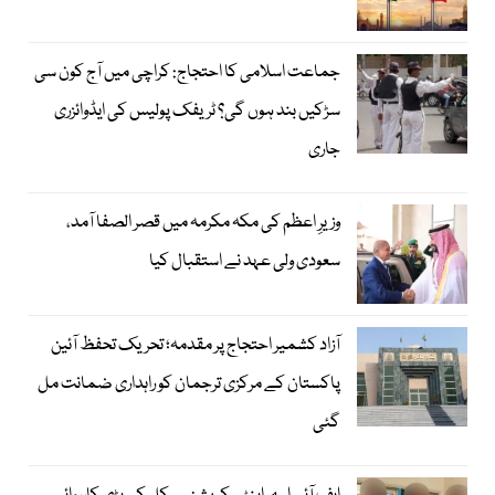
جماعت اسلامی کا احتجاج: کراچی میں آج کون سی
سڑکیں بند ہوں گی؟ ٹریفک پولیس کی ایڈوائزری
جاری
وزیرِ اعظم کی مکہ مکرمہ میں قصر الصفا آمد،
سعودی ولی عہد نے استقبال کیا
آزاد کشمیر احتجاج پر مقدمہ؛ تحریک تحفظ آئین
پاکستان کے مرکزی ترجمان کو راہداری ضمانت مل
گئی