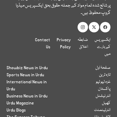
پر شائع شدہ تمام مواد کے جملہ حقوق بحق ایکسپریس میڈیا
گروپ محفوظ ہیں۔
ایکسپریس
ضابطہ
Privacy
Contact
کے بارے
اخلاق
Policy
Us
میں
صفحۂ اول
Showbiz News in Urdu
تازہ ترین
Sports News in Urdu
غزہ لہو لہو
International News in
پاکستان
Urdu
انٹر نیشنل
Business News in Urdu
کھیل
Urdu Magazine
انٹرٹینمنٹ
Urdu Blogs