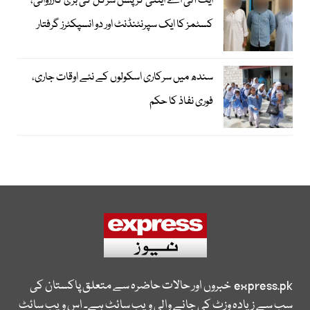
ایف آئی اے اینٹی کرپشن سرکل کی بڑی کارروائی،
کسٹمز کا ایک سپرنٹنڈنٹ اور دو انسپکٹرز گرفتار
سندھ میں سرکاری اسکولوں کے نئے اوقات جاری،
فوری نفاذ کا حکم
express.pk
خبروں اور حالات حاضرہ سے متعلق پاکستان کی
سب سے زیادہ وزٹ کی جانے والی ویب سائٹ ہے۔ اس ویب سائٹ