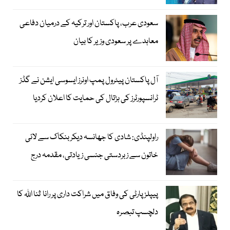
سعودی عرب، پاکستان اور ترکیہ کے درمیان دفاعی
معاہدے پر سعودی وزیر کا بیان
آل پاکستان پیٹرول پمپ اونرز ایسوسی ایشن نے گڈز
ٹرانسپورٹرز کی ہڑتال کی حمایت کا اعلان کردیا
راولپنڈی: شادی کا جھانسہ دیکر بنکاک سے لائی
خاتون سے زبردستی جنسی زیادتی، مقدمہ درج
پیپلز پارٹی کی وفاق میں شراکت داری پر رانا ثنا اللہ کا
دلچسپ تبصرہ