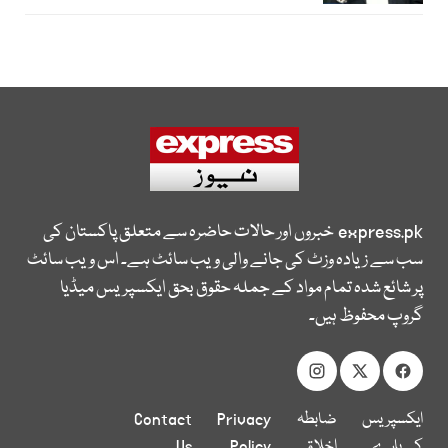
express.pk
خبروں اور حالات حاضرہ سے متعلق پاکستان کی
سب سے زیادہ وزٹ کی جانے والی ویب سائٹ ہے۔ اس ویب سائٹ
پر شائع شدہ تمام مواد کے جملہ حقوق بحق ایکسپریس میڈیا
گروپ محفوظ ہیں۔
ایکسپریس
ضابطہ
Privacy
Contact
کے بارے
اخلاق
Policy
Us