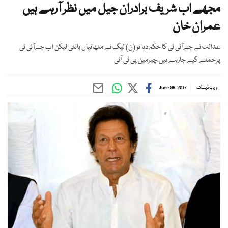
مجھے اب شریف برادران جیل میں نظر آرہے ہیں
عمران خان
عدالت نے جےآئی ٹی کا حکم دیا تو (ن) لیگ نے مٹھائیاں بانٹی لیکن اب جےآئی ٹی
پرحملے کیے جارہے ہیں،چیرمین پی ٹی آئی
ویب ڈیسک
June 08, 2017