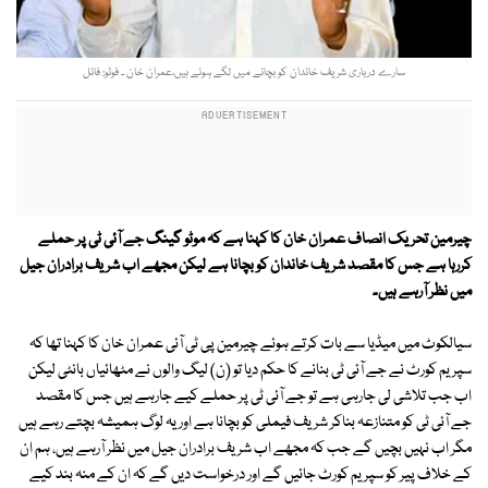
سارے درباری شریف خاندان کو بچانے میں لگے ہوئے ہیں،عمران خان ۔ فوٹو: فائل
چیرمین تحریک انصاف عمران خان کا کہنا ہے کہ موٹو گینگ جے آئی ٹی پر حملے
کررہا ہے جس کا مقصد شریف خاندان کو بچانا ہے لیکن مجھے اب شریف برادران جیل
میں نظر آرہے ہیں۔
سیالکوٹ میں میڈیا سے بات کرتے ہوئے چیرمین پی ٹی آئی عمران خان کا کہنا تھا کہ
سپریم کورٹ نے جے آئی ٹی بنانے کا حکم دیا تو (ن) لیگ والوں نے مٹھائیاں بانٹی لیکن
اب جب تلاشی لی جارہی ہے تو جے آئی ٹی پر حملے کیے جارہے ہیں جس کا مقصد
جے آئی ٹی کو متنازعہ بناکر شریف فیملی کو بچانا ہے اور یہ لوگ ہمیشہ بچتے رہے ہیں
مگر اب نہیں بچیں گے جب کہ مجھے اب شریف برادران جیل میں نظر آرہے ہیں، ہم ان
کے خلاف پیر کو سپریم کورٹ جائیں گے اور درخواست دیں گے کہ ان کے منہ بند کیے