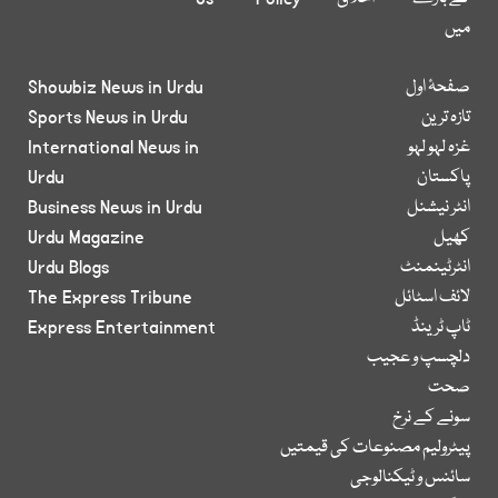
میں
صفحۂ اول
Showbiz News in Urdu
تازہ ترین
Sports News in Urdu
غزہ لہو لہو
International News in
پاکستان
Urdu
انٹر نیشنل
Business News in Urdu
کھیل
Urdu Magazine
انٹرٹینمنٹ
Urdu Blogs
لائف اسٹائل
The Express Tribune
ٹاپ ٹرینڈ
Express Entertainment
دلچسپ و عجیب
صحت
سونے کے نرخ
پیٹرولیم مصنوعات کی قیمتیں
سائنس و ٹیکنالوجی