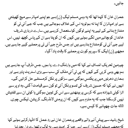
جائیں۔
عمران خان کا کہنا تھا کہ یہ وہی مسلم لیگ (ن) ہے جو اپنے امپائر سے میچ کھیلتی
ہے اور امپائران کا اپنا نہ ہو تو یہ اس کے خلاف ہوجاتے ہیں جب کہ جے آئی ٹی کو
متنازع بنانے کے لیے یہ اپنے لوگوں کواستعمال کررہے ہیں، سارے درباری شریف
خاندان کو بچانے میں لگے ہوئے ہیں کیوں کہ ان کوپتا ہے ان کے پاس کچھ نہیں، اس
لیے جے آئی ٹی کو متنازع بنارہے ہیں اور جس طرح جے آئی ٹی پرحملے کیے جارہے ہیں،
مجھے (ن) لیگ کا سپریم کورٹ پرحملے کا وقت یاد آگیا۔
چیرمین تحریک انصاف نے کہا کہ میں وارننگ دے رہا ہوں، جس طرف آپ جارہے ہیں
ہم بھی وہی کریں گے کیوں کہ پی ٹی آئی ملک کی سب سے بڑی اسٹریٹ پاور ہے اور
ہماری دھرنوں میں پریکٹس ہوگئی ہے، سڑکوں پر نکل کرمسئلے حل کرائیں گے۔
انہوں نے کہا کہ حسین شریف کی تصویرنکل آئی تو کون سے قیامت آگئی، وہ اوپر سے
اترا کوئی شہزادہ ہے کہ کرسی پر بیٹھنے سے اس کی توہین ہوگئی یا کوئی ان سے تفتیش
نہیں کرسکتا جب کہ یہ ملزم ہے کیوں کہ ان پرمنی لانڈرنگ، کرپشن، ٹیکس چوری،
اثاثہ جات چھپانے کا کیس ہے۔
شیخ رشید سے پیش آنے والے واقعے پرعمران خان نے رد عمل کا اظہارکرتے ہوئے کہا
کہ مجھے مسلم لیگ (ن) سے اسی چیز کی امید ہے، یہ لوگ ہرتھوڑے دن بعد نیا