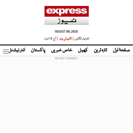
AUGUST 08, 2026
اشتہار لگائیں |
لائیو ٹی وی
| آج کا اخبار
صفحۂ اول
تازہ ترین
کھیل
خاص خبریں
پاکستان
انٹر نیشنل
ٹا