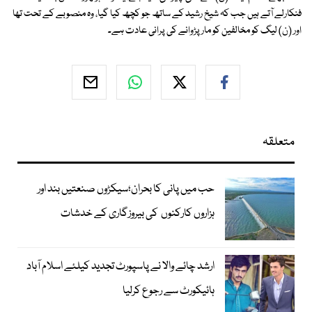
فنکارلے آتے ہیں جب کہ شیخ رشید کے ساتھ جو کچھ کیا گیا، وہ منصوبے کے تحت تھا
اور (ن) لیگ کو مخالفین کو مار پڑوانے کی پرانی عادت ہے۔
متعلقہ
حب میں پانی کا بحران؛سیکڑوں صنعتیں بند اور
ہزاروں کارکنوں کی بیروزگاری کے خدشات
ارشد چائے والا نے پاسپورٹ تجدید کیلئے اسلام آباد
ہائیکورٹ سے رجوع کرلیا