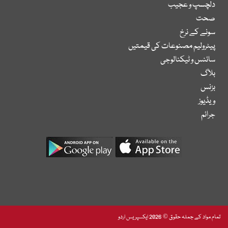
دلچسپ و عجیب
صحت
سونے کے نرخ
پیٹرولیم مصنوعات کی قیمتیں
سائنس و ٹیکنالوجی
بلاگ
بزنس
ویڈیوز
جرائم
تمام مواد کے جملہ حقوق © 2026 ایکسپریس اردو