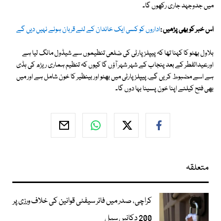
میں جدوجہد جاری رکهوں گا۔
اس خبر کو بھی پڑھیں :
اداروں کو کسی ایک خاندان کے لئے قربان ہونے نہیں دیں گے
بلاول بھٹو کا کہنا تھا کہ پیپلز پارٹی کی ضلعی تنظیموں سے شیڈول مانگ لیا ہے
اورعیدالفطر کے بعد پنجاب کے شہر شہر آؤں گا کیوں کہ تنظیم ہماری ریڑھ کی ہڈی
ہے اسے مضبوط کریں گے، پیپلزپارٹی میں بهٹو اور بینظیر کا خون شامل ہے اور میں
بهی فتح کیلئے اپنا خون پسینا بہا دوں گا۔
متعلقہ
کراچی، صدر میں فائر سیفٹی قوانین کی خلاف ورزی پر
200 دکانیں سیل