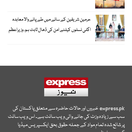
حرمین شریفین کے سائے میں طے پانے والا معاہدہ
اگلی نسلوں کیلئے امن کی ڈھال ثابت ہو، وزیراعظم
express.pk
خبروں اور حالات حاضرہ سے متعلق پاکستان کی
سب سے زیادہ وزٹ کی جانے والی ویب سائٹ ہے۔ اس ویب سائٹ
پر شائع شدہ تمام مواد کے جملہ حقوق بحق ایکسپریس میڈیا