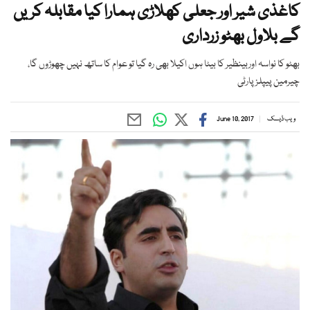
کاغذی شیر اور جعلی کهلاڑی ہمارا کیا مقابلہ کریں
گے بلاول بهٹو زرداری
بهٹو کا نواسہ اوربینظیر کا بیٹا ہوں اکیلا بهی رہ گیا تو عوام کا ساتھ نہیں چهوڑوں گا،
چیرمین پیپلزپارٹی
ویب ڈیسک
June 10, 2017