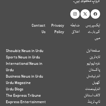
گروپ محفوظ ہیں۔
ایکسپریس
ضابطہ
Privacy
Contact
کے بارے
اخلاق
Policy
Us
میں
صفحۂ اول
Showbiz News in Urdu
تازہ ترین
Sports News in Urdu
غزہ لہو لہو
International News in
پاکستان
Urdu
انٹر نیشنل
Business News in Urdu
کھیل
Urdu Magazine
انٹرٹینمنٹ
Urdu Blogs
لائف اسٹائل
The Express Tribune
ٹاپ ٹرینڈ
Express Entertainment