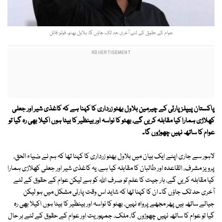
عوام کے حقوق کے لئے آخری حد تک جاؤں گا، بلاول بھٹو۔ فوٹو: فائل
پاکستان پیپلزپارٹی کے چیرمین بلاول بھٹو زرداری کا کہنا ہے کہ کاغذی شیر اور جعلی
کهلاڑی ہمارا کیا مقابلہ کریں گے، بهٹو کا نواسہ اور بینظیر کا بیٹا ہوں اکیلا بهی رہ گیا تو
عوام کا ساتھ نہیں چهوڑوں گا۔
لاہور سے جاری اپنے ایک بیان میں بلاول بھٹو زرداری کا کہنا تھا کہ ہم نے ضیاء الحق،
پرویز مشرف، القاعدہ اور طالبان کا مقابلہ کیا ہے، یہ کاغذی شیر اور جعلی کهلاڑی ہمارا
کیا مقابلہ کریں گے، ہار جیت کا علم تو صرف اللہ کو ہے لیکن عوام کے حقوق کے لئے
آخری حد تک جاؤں گا۔ ان کا کہنا تھا کہ شاید اس وقت پارٹی مشکل میں ہو لیکن
جیالے ساتھ ہیں پھر مجھے پرواہ نہیں، بهٹو کا نواسہ اور بینظیر کا بیٹا ہوں اکیلا بهی رہ
گیا تو عوام کا ساتھ نہیں چهوڑوں گا، ملک، جمہوریت اور عوام کے حقوق کے لئے ہر حال