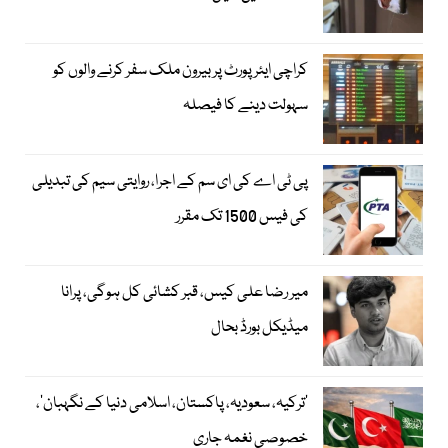
کراچی ایئرپورٹ پر بیرون ملک سفر کرنے والوں کو
سہولت دینے کا فیصلہ
پی ٹی اے کی ای سم کے اجرا، روایتی سیم کی تبدیلی
کی فیس 1500 تک مقرر
میر رضا علی کیس، قبر کشائی کل ہوگی، پرانا
میڈیکل بورڈ بحال
‘ترکیہ، سعودیہ، پاکستان، اسلامی دنیا کے نگہبان’،
خصوصی نغمہ جاری