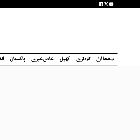
صفحۂ اول
تازہ ترین
کھیل
خاص خبریں
پاکستان
انٹ