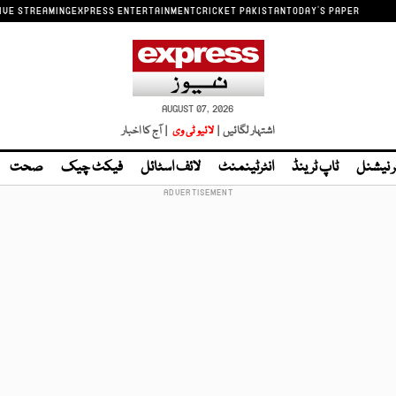
IVE STREAMING
EXPRESS ENTERTAINMENT
CRICKET PAKISTAN
TODAY'S PAPER
AUGUST 07, 2026
اشتہار لگائیں |
لائیو ٹی وی
| آج کا اخبار
ر نیشنل
ٹاپ ٹرینڈ
انٹرٹینمنٹ
لائف اسٹائل
فیکٹ چیک
صحت