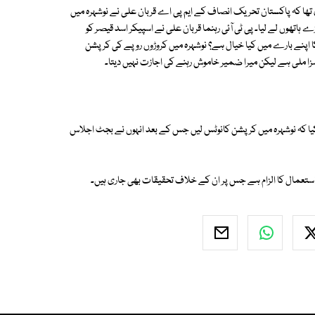
تھا کہ پاکستان تحریک انصاف کے ایم پی اے قربان علی نے نوشہرہ میں
اتھوں لے لیا۔ پی ٹی آئی رہنما قربان علی نے اسپیکر اسد قیصر کو
کا اپنے بارے میں کیا خیال ہے؟ نوشہرہ میں کروڑوں روپے کی کرپشن
سزا ملی ہے لیکن میرا ضمیر خاموش رہنے کی اجازت نہیں دیتا۔
 کیا کہ نوشہرہ میں کرپشن کانوٹس لیں جس کے بعد انہوں نے بجٹ اجلاس
استعمال کا الزام ہے جس پر ان کے خلاف تحقیقات بھی جاری ہیں۔