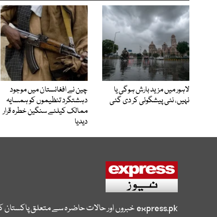
لاہور میں مزید بارش ہوگی یا
چین نے افغانستان میں موجود
نہیں، نئی پیشگوئی کر دی گئی
دہشتگرد تنظیموں کو ہمسایہ
ممالک کیلئے سنگین خطرہ قرار
دیدیا
express.pk
خبروں اور حالات حاضرہ سے متعلق پاکستان 