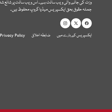
وزٹ کی جانے والی ویب سائٹ ہے۔ اس ویب سائٹ پر شائع شدہ
جملہ حقوق بحق ایکسپریس میڈیا گروپ محفوظ ہیں۔
ایکسپریس کے بارے میں
ضابطہ اخلاق
Privacy Policy