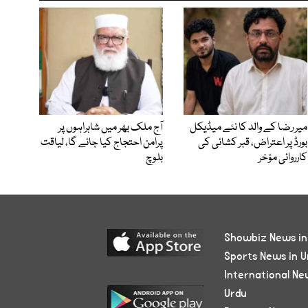
میر رضا کے والد کا نئے میڈیکل
آج ملک بھر میں شاہراہوں پر
بورڈ پر اعتراض، قبر کشائی کی
پرامن احتجاج کیا جائے گا، لیاقت
کارروائی مؤخر
بلوچ
Showbiz News in
Sports News in U
International Ne
Urdu