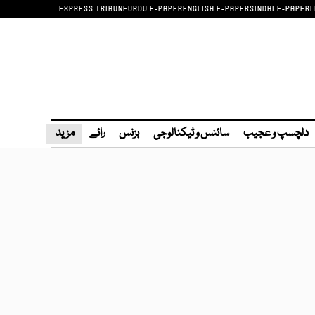
EXPRESS TRIBUNE
URDU E-PAPER
ENGLISH E-PAPER
SINDHI E-PAPER
L
دلچسپ و عجیب
سائنس و ٹیکنالوجی
بزنس
رائے
مزید