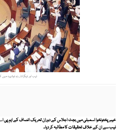
نیب اور دیگرادارے نوشہرہ میں کر
خیبر پختونخوا اسمبلی میں بجٹ اجلاس کے دوران تحریک انصاف کے ایم پی اے
نیب سے ان کے خلاف تحقیقات کا مطالبہ کر دیا۔