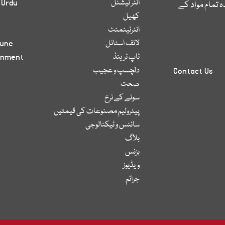
انٹر نیشنل
 Urdu
 تمام مواد کے
کھیل
انٹرٹینمنٹ
لائف اسٹائل
bune
ٹاپ ٹرینڈ
inment
دلچسپ و عجیب
Contact Us
صحت
سونے کے نرخ
پیٹرولیم مصنوعات کی قیمتیں
سائنس و ٹیکنالوجی
بلاگ
بزنس
ویڈیوز
جرائم