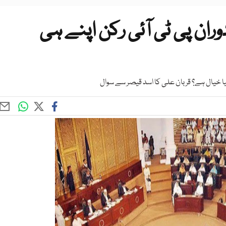
ان پی ٹی آئی رکن اپنے ہی
یا خیال ہے؟ قربان علی کا اسد قیصر سے سوال