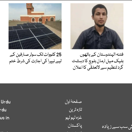
فتنہ الہندوستان کے ہاتھوں
25 کلوواٹ تک سولر صارفین کے
بلیک میل ارمان بلوچ کا دہشت
لیے نیپرا کی اجازت کی شرط ختم
گرد تنظیم سے لاتعلقی کا اعلان
صفحۂ اول
 Urdu
تازہ ترین
rdu
غزہ لہو لہو
ws in
پاکستان
کی سب سے زیادہ