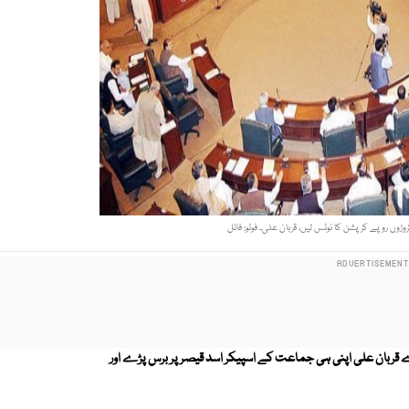
وڑوں روپے کرپشن کا نوٹس لیں، قربان علی۔ فوٹو: فائل
 قربان علی اپنی ہی جماعت کے اسپیکر اسد قیصر پر برس پڑے اور