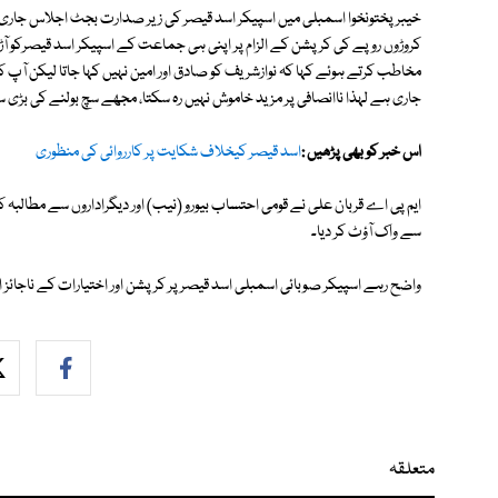
خیبر پختونخوا اسمبلی میں اسپیکر اسد قیصر کی زیر صدارت بجٹ اجلاس جاری 
کروڑوں روپے کی کرپشن کے الزام پر اپنی ہی جماعت کے اسپیکر اسد قیصرکو آڑے ہ
مخاطب کرتے ہوئے کہا کہ نوازشریف کو صادق اور امین نہیں کہا جاتا لیکن آپ 
جاری ہے لہذا ناانصافی پر مزید خاموش نہیں رہ سکتا، مجھے سچ بولنے کی بڑی 
اس خبر کو بھی پڑھیں :
اسد قیصر کیخلاف شکایت پر کارروائی کی منظوری
ایم پی اے قربان علی نے قومی احتساب بیورو (نیب) اور دیگراداروں سے مطالبہ
سے واک آؤٹ کر دیا۔
واضح رہے اسپیکر صوبائی اسمبلی اسد قیصر پر کرپشن اور اختیارات کے ناجائز 
متعلقہ