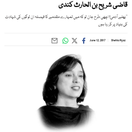
قاضی شریح بن الحارث کندی
’’بھلے آدمی! اچھی طرح جان لو کہ میں تمہارے مقدمے کا فیصلہ ان لوگوں کی شہادت
کی بنیاد پر کر رہا ہوں
June 12, 2017
Shehla Aijaz