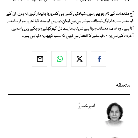
آج مقدمات کے نام جو بھی ہوں، شہادتیں کتنی ہی کمزور یا پائیدار کیوں نہ ہوں، ان کے
فیصلے سے عام لوگ تو واقف ہوتے ہی ہیں لیکن دراصل فیصلہ کیا تحریر ہوکر سامنے
آتا ہے ۔ وہ خاصا مختلف ہوتا ہے شاید ہمارے دل کھوکھلے ہوچکے ہیں یا ہمیں
آخرت کے اس بڑے فیصلے کا انتظار ہی نہیں کہ سب کچھ یہ دنیا ہی ہے۔
متعلقہ
امیر خسروؒ