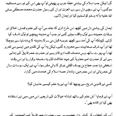
گزرا لیکن جب اسلام کی روشنی خطہ عرب پر پھیلی تو آپ بھی اس کے نور سے مستفید
ہوگئے۔ آپ نے سچے دل سے رب العزت اور ان کے رسول حضرت محمد مصطفیٰ صلی
اللہ علیہ وآلہ وسلم کو تسلیم کیا اور ایمان لائے۔
ایمان کی روشنی دل میں کچھ اس طرح اتری کہ جلد ہی آپ کے علم و فضل، اخلاق اور
صفات حمیدہ سے لوگ واقف ہوتے گئے اور جب آپ مدینہ پہنچے تو لوگ تاسف کیا
کرتے، کیونکہ آپ کی آمد سے کچھ عرصہ قبل ہی سرکار مدینہ کا پردہ دنیا سے ہوچکا
تھا اور آپ شرف صحابیت سے محروم رہ گئے۔ لیکن یہ آپ کی تقدیر میں ایسے ہی تحریر
تھا۔ آپ پورے ساٹھ برس منصف قضاء پر فائز رہے اور حضرت عمر فاروقؓ کے زمانے
سے لے کر حضرت امیر معاویہؓ کے عہد خلافت تک یہ سلسلہ برقرار رہا اور اس وقت
استعفیٰ دیا جب حجاج بن یوسف ثقفی عراق کا والی مقرر ہوا۔ آپ نے ایک سو سات سال
کی عمر پائی اور اس عمر میں زیادہ تر حصہ اسلام کی خدمت میں گزارا۔
کسی نے قاضی شریح سے پوچھا کہ آپ نے یہ علم کیسے حاصل کیا؟
آپ نے فرمایا ''اہل علم کے ساتھ تبادلہ خیالات کے ذریعے، اس میں، میں نے استفادہ
بھی کیا اور افادہ بھی''۔
آپ کے انتخاب کی کہانی بڑی عجیب سی ہے۔ حضرت عمر فاروقؓ امیرالمومنین کے