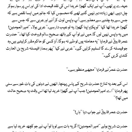
عہدے پر تھے۔ آپ نے ایک گھوڑا خریدا اس کی نقد قیمت ادا کی اور اس پر سوار ہوکر
چل دیے، ابھی زیادہ دور نہیں گئے تھے کہ محسوس کیا کہ جانور میں ایسا نقص ہے کہ
جس سے وہ چلنے سے معذور ہے، آپ واپس لوٹ کر آئے اور عربی سے کہ جس سے
گھوڑا خریدا تھا کہا ''لو پکڑو اپنا گھوڑا، یہ تو عیب دار ہے۔'' عربی بولا۔ ''امیر المومنین!
میں یہ واپس نہیں لوں گا، میں نے تو آپ کے ہاتھ صحیح سالم فروخت کیا تھا۔'' حضرت
عمر فاروقؓ نے فرمایا ''یہ معاملہ یوں تو طے نہ ہوگا، آؤ کسی کو حاکم مقرر کرلیتے ہیں وہ
جو فیصلہ کرے گا تسلیم کرلیں گے۔'' عربی نے کہا ''پھر ہمارا فیصلہ شریح بن الحارث
کندی کریں گے۔''
حضرت عمرؓ نے فرمایا ''مجھے منظور ہے۔''
اس کے بعد یہ تنازع حضرت شریح کے پاس پہنچا، انھوں نے دونوں کی بات غور سے سنی
پھر فرمایا ''اے امیرالمومنین! جب آپ نے گھوڑا خرید لیا تھا اس وقت یہ صحیح حالت
میں تھا؟''
حضرت عمر فاروقؓ نے جواب دیا ''ہاں!''
حضرت شریح بولے ''امیر المومنین! اگر یہ بات ہے تو یا تو آپ نے جو کچھ خرید لیا ہے