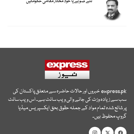
نئے صوبے یا خود مختار مقامی حکومتیں
express.pk
خبروں اور حالات حاضرہ سے متعلق پاکستان کی
سب سے زیادہ وزٹ کی جانے والی ویب سائٹ ہے۔ اس ویب سائٹ
پر شائع شدہ تمام مواد کے جملہ حقوق بحق ایکسپریس میڈیا
گروپ محفوظ ہیں۔