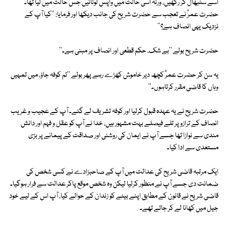
اسے سنبھال کر رکھیں، ورنہ اسی حالت میں واپس لوٹائیں جس حالت میں لیا تھا۔''
حضرت عمرؓ نے تعجب سے حضرت شریح کی جانب دیکھا اور فرمایا: ''کیا آپ کے
نزدیک یہی انصاف ہے؟''
حضرت شریح بولے ''بے شک، حکم قطعی اور انصاف پر مبنی ہے۔''
یہ سن کر حضرت عمرؓ کچھ دیر خاموش کھڑے رہے پھر بولے ''تم کوفہ جاؤ، میں تمہیں
وہاں کا قاضی مقرر کرتاہوں۔''
حضرت شریح نے یہ عہدہ قبول کرلیا اور کوفہ تشریف لے گئے۔ آپ کے عجیب و غریب
انصاف کے ترازو پر تلے فیصلے بہت مشہور ہیں، خدا نے آپ کو عقل و فہم اور دانش
مندی سے نوازا تھا جسے آپ نے ایمان کی روشنی اور صداقت کے پیمانے پر بڑی
مستعدی سے ادا کیا۔
ایک مرتبہ قاضی شریح کی عدالت میں آپ کے صاحبزادے نے کسی شخص کی
ضمانت دی جسے آپ نے منظور کرلیا لیکن وہ شخص موقع پاکر عدالت سے فرار ہوگیا۔
قاضی شریح نے قانون کے مطابق اپنے بیٹے کو زندان کے حوالے کیا، آپ اس کے لیے خود
جیل میں کھانا لے کر جاتے تھے۔