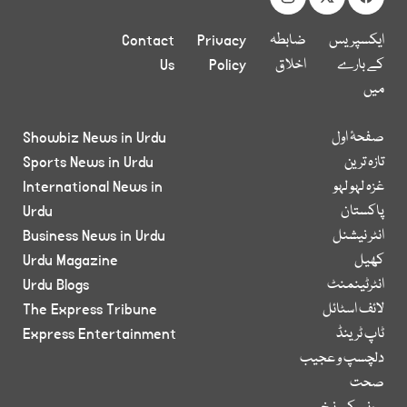
ایکسپریس
ضابطہ
Privacy
Contact
کے بارے
اخلاق
Policy
Us
میں
صفحۂ اول
Showbiz News in Urdu
تازہ ترین
Sports News in Urdu
غزہ لہو لہو
International News in
پاکستان
Urdu
انٹر نیشنل
Business News in Urdu
کھیل
Urdu Magazine
انٹرٹینمنٹ
Urdu Blogs
لائف اسٹائل
The Express Tribune
ٹاپ ٹرینڈ
Express Entertainment
دلچسپ و عجیب
صحت