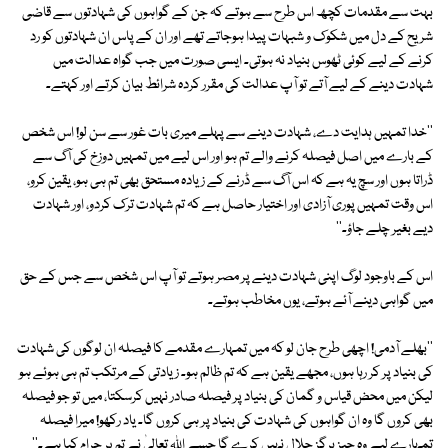
بہت سے مقدمات کچھ اس طرح سے ہوتے کہ جن کے گواہوں کی شہادتوں سے قاضی
شریح کے دل میں شکوک و شبہات پیدا ہوجاتے تھے اور ان کے پاس ان شہادتوں کو رد
کرنے کے لیے کوئی ٹھوس بنیاد نہ ہوتی۔ ایسی صورت میں جب گواہ عدالت میں
شہادت دینے کے لیے آتے تو آپ عدالت کی مقرر کردہ شرائط بیان کرتے اور کہتے۔
''خدا تمہیں ہدایت دے، شہادت دینے سے پہلے میری بات غور سے سن لو! اس شخص
کے بارے میں اصل فیصلہ کرنے والے تم ہو اور اس لیے میں تمہیں دوزخ کی آگ سے
ڈراتا ہوں اور سچ یہ ہے کہ اس آگ سے ڈرنے کے زیادہ مستحق بھی تم ہی ہو، یقین کرو،
اس وقت تمہیں پوری آزادی اور اختیار حاصل ہے کہ تم شہادت ترک کردو، اور شہادت
دیے بغیر چلے جاؤ۔''
اس کے باوجود لوگ اپنی شہادت دینے پر مصر ہوتے تو آپ اس شخص سے جس کے حق
میں گواہی دینے آئے ہوتے، یوں مخاطب ہوتے۔
''بھلے آدمی! اچھی طرح جان لو کہ میں تمہارے مقدمے کا فیصلہ ان لوگوں کی شہادت
کی بنیاد پر کر رہا ہوں، مجھے یقین ہے کہ تم ظالم ہو۔ زیادتی کے مرتکب تم ہی ہوئے ہو
لیکن میں محض قیاس و گمان کی بنیاد پر فیصلہ صادر نہیں کرسکتا، میں تو جو فیصلہ
بھی کروں گا وہ ان گواہوں کی شہادت کی بنیاد پر ہی کروں گا۔ یاد رکھو! میرا فیصلہ
تمہارے لیے وہ چیز ہرگز حلال نہیں کرے گا جسے اللہ تعالیٰ نے تم پر حرام کیا ہے۔''