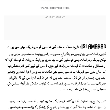
shehla_ajaz@yahoo.com
ISLAMABAD:
تاریخ اسلام انصاف کے تقاضوں کو اس باریک بینی سے پورے
کرتے واقعات سے بھری ہے جو بظاہر آج ہمیں اس قدر پیچیدہ نہ محسوس ہوتے ہیں
لیکن چونکہ وہ واقعات اپنے فیصلوں کے ساتھ تحریر ہیں لہٰذا اس بات کا فیصلہ کرنا کہ
ان مسائل یا مقدمات کا فیصلہ اس وقت کے جج یا قاضی کے لیے کس قدر مشکل تھا
اتنا آسان نہیں ہے کیونکہ بہت سے ایسے بھی مقدمات ہم ہر روز اخبارات میں پڑھتے
رہتے ہیں، چینلز پر ان کی تکرار سنتے رہتے ہیں کہ جن کا فیصلہ یا اس کی کارروائی اور
محرکات سے ساری دنیا واقف ہے، پر فیصلہ ہے کہ نہایت مشکل نظر آرہا ہے اس کی
وجوہات کیا ہیں، یہ ایک طویل بحث ہے۔
قاضی شریح بن الحارث کندی کا تعلق یمن کے مشہور قبیلے کندہ سے تھا، جس میں
بڑے بڑے علما و فضلا گزرے ہیں، قاضی شریح کی زندگی کا بڑا حصہ جاہلیت میں