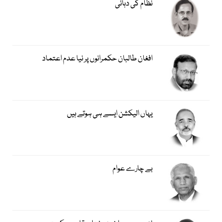
نظام کی دہائی
افغان طالبان حکمرانوں پر نیا عدم اعتماد
یہاں الیکشن ایسے ہی ہوتے ہیں
بے چارے عوام