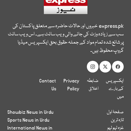
express.pk
خبروں اور حالات حاضرہ سے متعلق پاکستان کی
سب سے زیادہ وزٹ کی جانے والی ویب سائٹ ہے۔ اس ویب سائٹ
پر شائع شدہ تمام مواد کے جملہ حقوق بحق ایکسپریس میڈیا
گروپ محفوظ ہیں۔
ایکسپریس
ضابطہ
Privacy
Contact
کے بارے
اخلاق
Policy
Us
میں
صفحۂ اول
Showbiz News in Urdu
تازہ ترین
Sports News in Urdu
غزہ لہو لہو
International News in