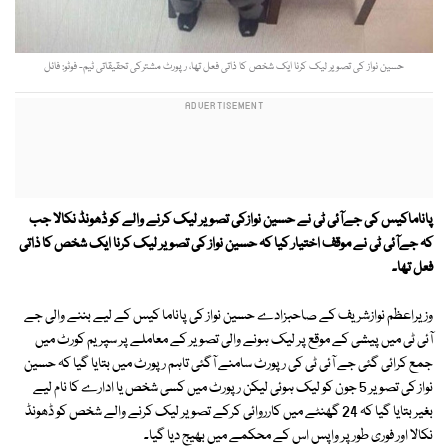
حسین نواز کی تصویر لیک کرنا ایک شخص کا ذاتی فعل تھا، رپورٹ مشترکی تحقیقاتی ٹیم- فوٹو: فائل
پاناماکیس کی جےآئی ٹی نے حسین نوازکی تصویر لیک کرنے والے کو ڈھونڈ نکالا جب
کہ جےآئی ٹی نے موقف اختیار کیا کہ حسین نواز کی تصویر لیک کرنا ایک شخص کا ذاتی
فعل تھا۔
وزیراعظم نوازشریف کے صاحبزادے حسین نواز کی پاناما کیس کے لیے بننے والی جے
آئی ٹی میں پیشی کے موقع پر لیک ہونے والی تصویر کے معاملے پر سپریم کورٹ میں
جمع کرائی گئی جے آئی ٹی کی رپورٹ سامنے آگئی تاہم رپورٹ میں بتایا گیا کہ حسین
نواز کی تصویر 5 جون کو لیک ہوئی لیکن رپورٹ میں کسی شخص یا ادارے کا نام لیے
بغیر بتایا گیا کہ 24 گھنٹے میں کارروائی کرکے تصویر لیک کرنے والے شخص کو ڈھونڈ
نکالا اور فوری طور پر واپس اس کے محکمے میں بھیج دیا گیا۔