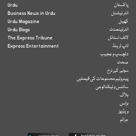
پاکستان
Urdu
انٹر نیشنل
Business News in Urdu
کھیل
Urdu Magazine
انٹرٹینمنٹ
Urdu Blogs
لائف اسٹائل
The Express Tribune
ٹاپ ٹرینڈ
Express Entertainment
دلچسپ و عجیب
صحت
سونے کے نرخ
پیٹرولیم مصنوعات کی قیمتیں
سائنس و ٹیکنالوجی
بلاگ
بزنس
ویڈیوز
جرائم