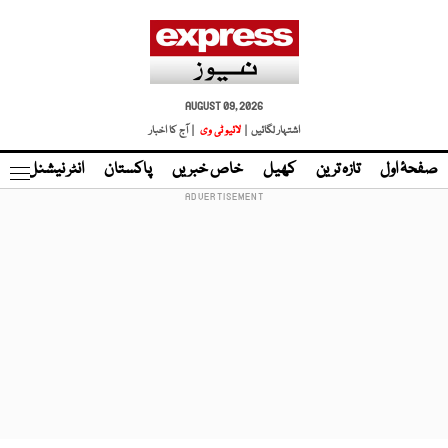
AUGUST 09, 2026
اشتہار لگائیں |
لائیو ٹی وی
| آج کا اخبار
صفحۂ اول
تازہ ترین
کھیل
خاص خبریں
پاکستان
انٹر نیشنل
ٹا