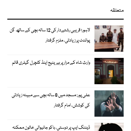
متعلقہ
لاہور؛ قریبی رشتےدار کی 12 سالہ بچی کے ساتھ گن
پوائنٹ پر زیادتی، ملزم گرفتار
وارث شاہ کے مزار پر ہیریٹیج اینڈ کلچرل گیلری قائم
علی پور: مسجد میں 8 سالہ بچی سے مبینہ زیادتی
کی کوشش، امام گرفتار
ڈیٹنگ ایپ پر دوستی، باکو جانیوالی خاتون ممکنہ