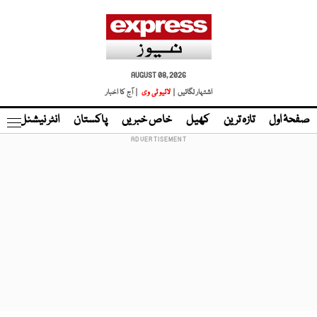
AUGUST 08, 2026
اشتہار لگائیں |
لائیو ٹی وی
| آج کا اخبار
صفحۂ اول
تازہ ترین
کھیل
خاص خبریں
پاکستان
انٹر نیشنل
ٹا