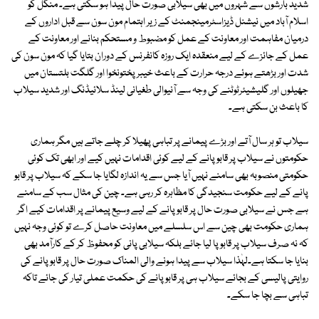
شدید بارشوں سے شہروں میں بھی سیلابی صورت حال پیدا ہو سکتی ہے۔ منگل کو
اسلام آباد میں نیشنل ڈیزاسٹرمینجمنٹ کے زیر اہتمام مون سون سے قبل اداروں کے
درمیان مفاہمت اور معاونت کے عمل کو مضبوط و مستحکم بنانے اور معاونت کے
عمل کے جائزے کے لیے منعقدہ ایک روزہ کانفرنس کے دوران بتایا گیا کہ مون سون کی
شدت اور بڑھتے ہوئے درجہ حرارت کے باعث خیبرپختونخوا اور گلگت بلتستان میں
جھیلوں اور گلیشیئرٹوٹنے کی وجہ سے آنیوالی طغیانی لینڈ سلائیڈنگ اور شدید سیلاب
کا باعث بن سکتی ہے۔
سیلاب تو ہر سال آتے اور بڑے پیمانے پر تباہی پھیلا کر چلے جاتے ہیں مگر ہماری
حکومتوں نے سیلاب پر قابو پانے کے لیے کوئی اقدامات نہیں کیے اور ابھی تک کوئی
حکومتی منصوبہ بھی سامنے نہیں آیا جس سے یہ اندازہ لگایا جا سکے کہ سیلاب پر قابو
پانے کے لیے حکومت سنجیدگی کا مظاہرہ کر رہی ہے۔ چین کی مثال سب کے سامنے
ہے جس نے سیلابی صورت حال پر قابو پانے کے لیے وسیع پیمانے پر اقدامات کیے اگر
ہماری حکومت بھی چین سے اس سلسلے میں معاونت حاصل کرے تو کوئی وجہ نہیں
کہ نہ صرف سیلاب پر قابو پا لیا جائے بلکہ سیلابی پانی کو محفوظ کر کے کارآمد بھی
بنایا جا سکتا ہے۔لہٰذا سیلاب سے پیدا ہونے والی المناک صورت حال پر قابو پانے کی
روایتی پالیسی کے بجائے سیلاب ہی پر قابو پانے کی حکمت عملی تیار کی جائے تاکہ
تباہی سے بچا جا سکے۔