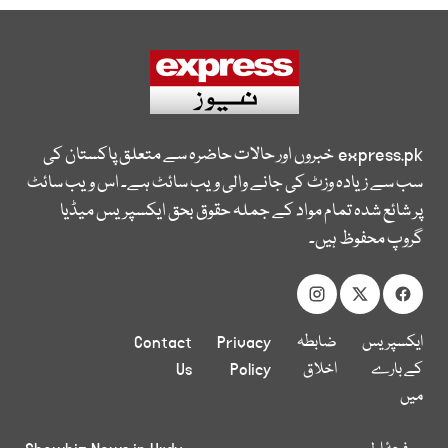
express.pk
خبروں اور حالات حاضرہ سے متعلق پاکستان کی
سب سے زیادہ وزٹ کی جانے والی ویب سائٹ ہے۔ اس ویب سائٹ
پر شائع شدہ تمام مواد کے جملہ حقوق بحق ایکسپریس میڈیا
گروپ محفوظ ہیں۔
ایکسپریس
ضابطہ
Privacy
Contact
کے بارے
اخلاق
Policy
Us
میں