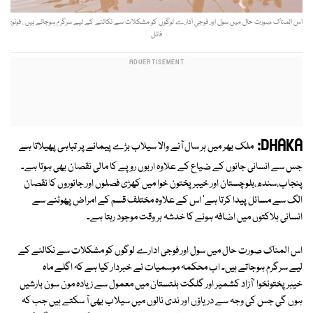
اس المناک صورت حال میں سول اور فوجی ادارے لوگوں کو مشکلات سے نکالنے کے لیے سرگرم ہوجاتے ہیں . فوٹو:
فائل
DHAKA:
ملک بھر میں ہر سال آنے والا سیلاب بڑے پیمانے پر تباہی پھیلاتا ہے
جس سے انسانی جانوں کے ضیاع کے علاوہ اربوں روپے کا مالی نقصان بھی ہوتا ہے۔
پنجاب،سندھ،بلوچستان اور خیبر پختون خوا میں کھڑی فصلوں اور جانوروں کا نقصان
الگ سے مسائل پیدا کرتا ہے' اس کے علاوہ مختلف قسم کے امراض پھوٹنے سے
انسانی ہلاکتوں میں اضافہ ہونے کا خدشہ ہر وقت موجود رہتا ہے۔
اس المناک صورت حال میں سول اور فوجی ادارے لوگوں کو مشکلات سے نکالنے کے
لیے سرگرم ہوجاتے ہیں۔ اب محکمہ موسمیات نے خبردار کیا ہے کہ اگلے ماہ
خیبرپختونخوا 'آزاد کشمیر اور گلگت بلتستان میں معمول سے زیادہ مون سون بارشیں
ہوں گی جس کی وجہ سے دریاؤں اور ندی نالوں میں سیلاب بھی آ سکتے ہیں جب کہ