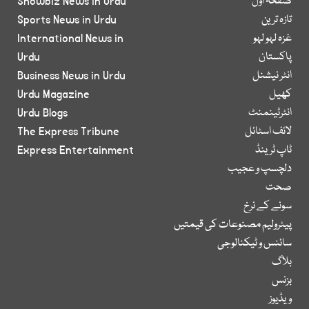
صفحۂ اول
Showbiz News in Urdu
تازہ ترین
Sports News in Urdu
غزہ لہو لہو
International News in
پاکستان
Urdu
انٹر نیشنل
Business News in Urdu
کھیل
Urdu Magazine
انٹرٹینمنٹ
Urdu Blogs
لائف اسٹائل
The Express Tribune
ٹاپ ٹرینڈ
Express Entertainment
دلچسپ و عجیب
صحت
سونے کے نرخ
پیٹرولیم مصنوعات کی قیمتیں
سائنس و ٹیکنالوجی
بلاگ
بزنس
ویڈیوز