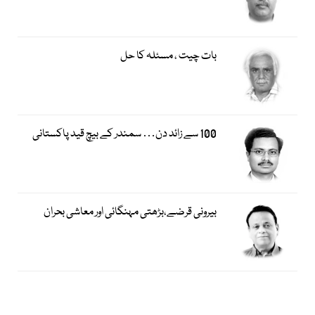
بات چیت ، مسئلہ کا حل
100 سے زائد دن… سمندر کے بیچ قید پاکستانی
بیرونی قرضے،بڑھتی مہنگائی اور معاشی بحران