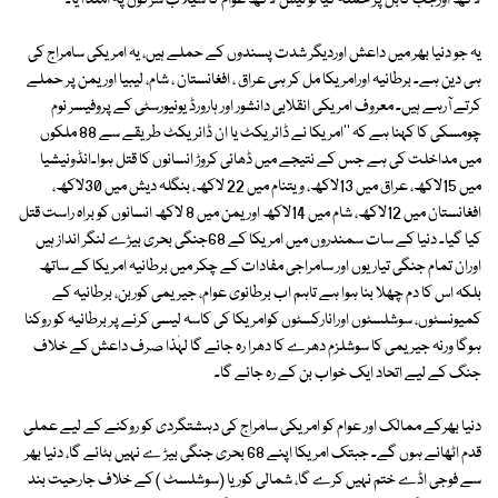
لاکھ اورجب کابل پر حملہ کیا تو تیس لاکھ عوام کا سیلاب سڑکوں پہ امنڈ آیا۔
یہ جو دنیا بھر میں داعش اوردیگر شدت پسندوں کے حملے ہیں، یہ امریکی سامراج کی
ہی دین ہے۔ برطانیہ اورامریکا مل کر ہی عراق ، افغانستان ، شام، لیبیا اور یمن پر حملے
کرتے آرہے ہیں۔ معروف امریکی انقلابی دانشور اور ہارورڈ یونیورسٹی کے پروفیسر نوم
چومسکی کا کہنا ہے کہ ''امریکا نے ڈائریکٹ یا ان ڈائریکٹ طریقے سے 88 ملکوں
میں مداخلت کی ہے جس کے نتیجے میں ڈھائی کروڑ انسانوں کا قتل ہوا۔انڈونیشیا
میں 15لاکھ، عراق میں 13لاکھ، ویتنام میں 22 لاکھ، بنگلہ دیش میں 30لاکھ،
افغانستان میں 12لاکھ، شام میں 14لاکھ اور یمن میں 8 لاکھ انسانوں کو براہ راست قتل
کیا گیا۔ دنیا کے سات سمندروں میں امریکا کے 68جنگی بحری بیڑے لنگر انداز ہیں
اوران تمام جنگی تیاریوں اور سامراجی مفادات کے چکر میں برطانیہ امریکا کے ساتھ
بلکہ اس کا دم چھلا بنا ہوا ہے تاہم اب برطانوی عوام، جیریمی کوربن، برطانیہ کے
کمیونسٹوں، سوشلسٹوں اورانارکسٹوں کوامریکا کی کاسہ لیسی کرنے پر برطانیہ کو روکنا
ہوگا ورنہ جیریمی کا سوشلزم دھرے کا دھرا رہ جائے گا لہٰذا صرف داعش کے خلاف
جنگ کے لیے اتحاد ایک خواب بن کے رہ جائے گا۔
دنیا بھرکے ممالک اور عوام کو امریکی سامراج کی دہشتگردی کو روکنے کے لیے عملی
قدم اٹھانے ہوں گے۔ جبتک امریکا اپنے 68 بحری جنگی بیڑ ے نہیں ہٹائے گا، دنیا بھر
سے فوجی اڈے ختم نہیں کرے گا، شمالی کوریا (سوشلسٹ ) کے خلاف جارحیت بند