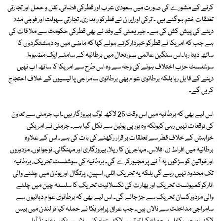
کرنے کے مشورے کی صورت میں سعودی عرب اور قطرکی فضائی، نقل و حمل اور تجارتی
تعلقات ختم ہوگئے ہیں ۔ ترکی اورایران نے قطرکو راہداری، تجارتی سہولت اور فوجی مدد
دینے کی پیش کش کی ہے۔ جیریمنی کے وفد نے بھی قطرکی حکومت سے ملا قات کی
ہے جب کہ امریکا نے قطرکو خبردارکرتے ہوئے کہا کہ ماضی میں وہ دہشتگردوں کا
ساتھ دیتا رہا۔اس سنگین عالمی صورتحال میں برطانیہ کے سامنے ایک مضبوط
سوشلسٹ حزب اختلاف ہونے کی وجہ سے وہ اس طرح سے امریکا کا ساتھ اب نہیں
دینے کے قا بل رہا بلکہ برطانوی عوام بھی برطانوی سامراجی پا لیسیوں کے خلاف احتجاج
کریں گے۔
اس لیے بھی کہ برطانیہ میں اس وقت 25 لاکھ لوگ بیروزگار ہیں۔اب جرمنی سے تعاون
کی توقعات نہیں رہی کیونکہ وہ یورپی یونین سے نکل گیا ہے۔ جرمنی نے امریکی
خواہش کے خلاف قطر سے تعلقات بر قرار رکھنے کی بات کی ہے۔ اس کے علاوہ
برطانیہ میں افراط زر، افلاس، مہاجرین کا ریلا، بیروزگاری اور مہنگائی، نوجوانوں، مزدوروں
اورخواتین کو سڑکوں پہ آ نے پر مجبورکرے گی۔ برطانیہ کی سوشلسٹ تحریک، برطانیہ
تک محدود نہیں رہے گی بلکہ یہ تحریک اٹلی، اسپین، پرتگال اور یونان میں چلنے والی
انارکوکمیونسٹ تحریک اور بھارت کی نکسلائیٹ تحریک کا سلسلہ چین میں چلنے
والی مزدورکسان تحریک سے جڑ جائے گی۔ اس لیے بھی کہ برطانوی عوام دہائیوں سے
سامراجی مداخلت سے نالاں ہیں۔ جب عراق پرامریکا نے حملہ کیا تو لندن میں بیس