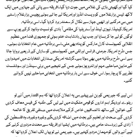
تک، مغرب میں جنوبی افریقہ، مڈغاسکراورماریشس وغیرہ تک میں غلاموں کو فروخت
کیا گیا اورکھیتی باڑی کی غلامی میں جوت دیا گیا۔افریقہ سے پانی کے جہازوں میں ایک
لاکھ تیس ہزارغلا موں کو ویسٹ انڈیز اورامریکا لے جا تے ہوئے پچیس ہزارغلام راستے
میں ہی مرگئے اور انھیں جہاز سے نکال کر سمندر برد کردیا گیا۔ اسی برطانیہ،
امریکا،کینیڈا، نیوزی لینڈ اورآسٹریلیا کی مقامی آ بادی کو نسیت ونابود کرکے یورپ سے
لوگوں کو لے جا کر بسایا اور جب یہاں بادشاہت ختم ہوئی تو جمہوری فضا میں عظیم
انقلابی کمیونسٹ کارل مارکس کو پناہ بھی ملی۔اسی برطانیہ میں عام انتخابات ہوئے۔
جس طرح امریکا، جرمنی، فرانس اوراٹلی میں کمیونسٹوں کو سازش کے ذریعے ہروایا جاتا
ہے اسی طرح برطانیہ میں بھی ہوتا ہے۔گزشتہ امریکی صدارتی انتخابات میں امیدواروں
کے مابین مباحثے، مہم اورانٹرویوز ہوئے جس کے نتیجے میں برنی سینڈرز اور سوشلسٹ
نظریے کا پرچار ہوا، اس خوف سے اس بار برطانیہ میں انتخابی مباحثے نہیں کروائے
گئے۔
اس لیے کہ جیریمی کوربن نے پہلے ہی یہ اعلان کردیا تھا کہ ہم اقتدار میں آئے تو
ریلوے اوردیگر اہم اداروں کو قومی ملکیت میں لے لیں گے، طلبہ کی فیس معاف کردیں
گے، خواتین کے ساتھ ناانصافیوں خاص کرکے ملازمت میں صنفی تفریق کا خاتمہ
کردیں گے، صحت اور تعلیم کے بجٹ میں اضافہ کردیںگے وغیرہ وغیرہ۔ وہ فلسطین کی
آ زادی کے زبردست حامی ہیں۔ برطانیہ میں ایشیا اورافریقہ سے محنت مزدوری کرنے کے
لیے آنے والوں کو مہمان مزدورکہتے ہیں۔ جیریمی نے تو یہاں تک اعلان کردیا تھا کہ