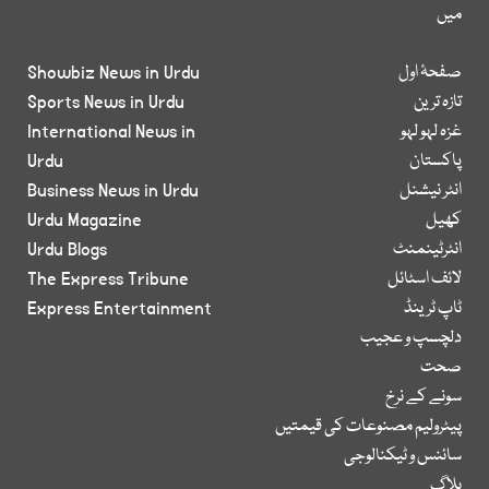
میں
صفحۂ اول
Showbiz News in Urdu
تازہ ترین
Sports News in Urdu
غزہ لہو لہو
International News in
پاکستان
Urdu
انٹر نیشنل
Business News in Urdu
کھیل
Urdu Magazine
انٹرٹینمنٹ
Urdu Blogs
لائف اسٹائل
The Express Tribune
ٹاپ ٹرینڈ
Express Entertainment
دلچسپ و عجیب
صحت
سونے کے نرخ
پیٹرولیم مصنوعات کی قیمتیں
سائنس و ٹیکنالوجی
بلاگ