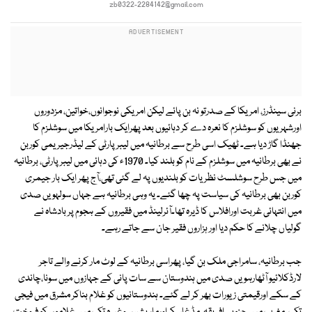
zb0322-2284142@gmail.com
برنی سینڈرز، امریکا کے صدرتو نہ بن پائے لیکن امریکی نوجوانوں،خواتین، مزدوروں
اورشہریوں کو سوشلزم کا نعرہ دے کر دہائیوں بعد پھرایک بارامریکا میں سوشلزم کا
جھنڈا گاڑ دیا ہے۔ ٹھیک اسی طرح سے برطانیہ میں لیبرپارٹی کے لیڈرجیریمی کوربن
نے بھی برطانیہ میں سوشلزم کے نام کو بلند کیا۔ 1970ء کی دہائی میں لیبر پارٹی، برطانیہ
میں جس طرح سوشلسٹ نظریات کو بلندیوں پہ لے گئی تھی،آج پھر ایک بار جیمری
کوربن بھی برطانیہ کی سیاست پہ چھا گئے۔ یہ وہی برطانیہ ہے جہاں سولہویں صدی
میں انتہائی غربت اورافلاس کا ڈیرہ تھا۔آئرلینڈ میں فقیروں کے ہجوم پر بادشاہ نے
گولیاں چلانے کا حکم دیا اور ہزاروں فقیر جان سے جاتے رہے۔
جب برطانیہ، سامراجی ملک بن گیا، پھراسی برطانیہ کے لوٹ مار کرنے والے تاجر
لارڈکلائیو آٹھارہویں صدی میں ہندوستان سے سات پانی کے جہازوں میں سونا،چاندی
کے سکے اورقیمتی زیورات بھر کر لے گئے۔ ہندوستانیوں کو غلام بناکر مشرق میں فیجی