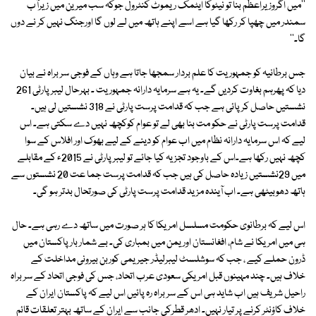
''میں اگروزیراعظم بنا تو نیٹوکا ایٹمک ریموٹ کنٹرول جوکہ سب میرین میں زیرآب
سمندر میں چھپا کر رکھا گیا ہے اسے اپنے ہاتھ میں لے لوں گا اورجنگ نہیں کر نے دوں
گا۔''
جس برطانیہ کو جمہوریت کا علم بردار سمجھا جاتا ہے وہاں کے فوجی سر براہ نے بیان
دیا کہ پھرہم بغاوت کردیں گے۔ یہ ہے سرمایہ دارانہ جمہوریت ۔ بہرحال لیبر پارٹی 261
نشستیں حاصل کر پائی ہے جب کہ قدامت پرست پارٹی نے 318 نشستیں لی ہیں۔
قدامت پرست پارٹی نے حکو مت بنا بھی لے تو عوام کوکچھ نہیں دے سکتی ہے۔ اس
لیے کہ اس سرمایہ دارانہ نظام میں اب عوام کو دینے کے لیے بھوک اور افلاس کے سوا
کچھ نہیں رکھا ہے۔اس کے باوجود تجزیہ کیا جائے تو لیبرپارٹی نے 2015ء کے مقابلے
میں 29نشستیں زیادہ حاصل کی ہیں جب کہ قدامت پرست جما عت 20 نشستوں سے
ہاتھ دھوبیٹھی ہے۔ اب آیندہ مزید قدامت پرست پارٹی کی صورتحال بدتر ہو گی۔
اس لیے کہ برطانوی حکومت مسلسل امریکا کا ہر صورت میں ساتھ دے رہی ہے۔ حال
ہی میں امریکا نے شام، افغانستان اور یمن میں بمباری کی۔ بے شمار بار پاکستان میں
ڈرون حملے کیے ، جب کہ سوشلسٹ لیبرلیڈر جیریمی کوربن بیرونی مداخلت کے
خلاف ہیں۔ چند مہینوں قبل امریکی سعودی عرب اتحاد، جس کی فوجی اتحاد کے سر براہ
راحیل شریف ہیں اب شاید ہی اس کے سر براہ رہ پائیں اس لیے کہ پاکستان ایران کے
خلاف کاؤنٹر کرنے پر تیار نہیں۔ ادھر قطرکی جانب سے ایران کے ساتھ بہتر تعلقات قائم