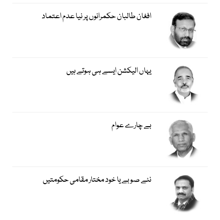
افغان طالبان حکمرانوں پر نیا عدم اعتماد
یہاں الیکشن ایسے ہی ہوتے ہیں
بے چارے عوام
نئے صوبے یا خود مختار مقامی حکومتیں