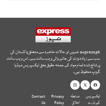
express.pk
خبروں اور حالات حاضرہ سے متعلق پاکستان کی
سب سے زیادہ وزٹ کی جانے والی ویب سائٹ ہے۔ اس ویب سائٹ
پر شائع شدہ تمام مواد کے جملہ حقوق بحق ایکسپریس میڈیا
گروپ محفوظ ہیں۔
ایکسپریس
ضابطہ
Privacy
Contact
کے بارے
اخلاق
Policy
Us