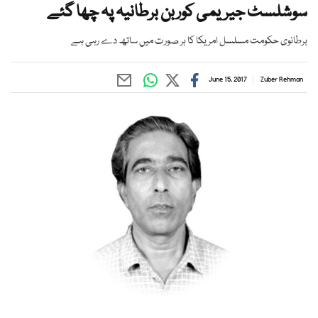
سوشلسٹ جیریمی کوربن برطانیہ پہ چھا گئے
برطانوی حکومت مسلسل امریکا کا ہر صورت میں ساتھ دے رہی ہے
June 15, 2017
Zuber Rehman