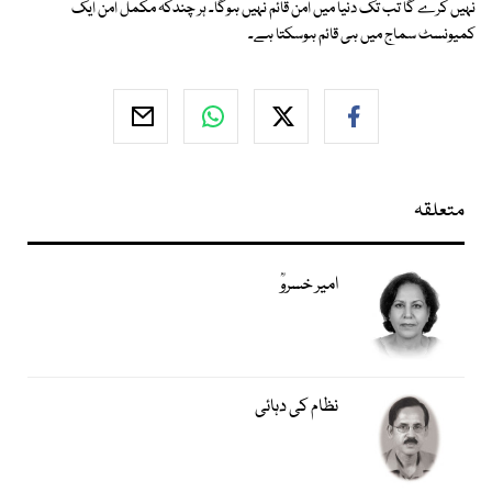
نہیں کرے گا تب تک دنیا میں امن قائم نہیں ہوگا۔ ہر چندکہ مکمل امن ایک
کمیونسٹ سماج میں ہی قائم ہوسکتا ہے۔
متعلقہ
امیر خسروؒ
نظام کی دہائی