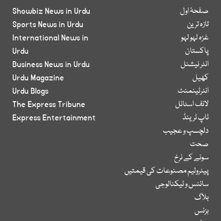
صفحۂ اول
Showbiz News in Urdu
تازہ ترین
Sports News in Urdu
غزہ لہو لہو
International News in
پاکستان
Urdu
انٹر نیشنل
Business News in Urdu
کھیل
Urdu Magazine
انٹرٹینمنٹ
Urdu Blogs
لائف اسٹائل
The Express Tribune
ٹاپ ٹرینڈ
Express Entertainment
دلچسپ و عجیب
صحت
سونے کے نرخ
پیٹرولیم مصنوعات کی قیمتیں
سائنس و ٹیکنالوجی
بلاگ
بزنس