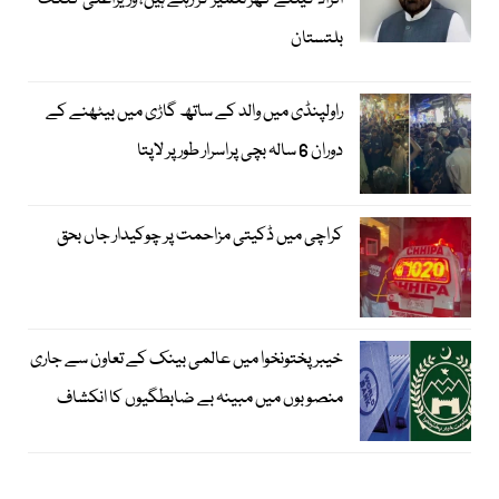
افراد کیلئے گھر تعمیر کر رہے ہیں، وزیراعلیٰ گلگت
بلتستان
راولپنڈی میں والد کے ساتھ گاڑی میں بیٹھنے کے
دوران 6 سالہ بچی پراسرار طور پر لاپتا
کراچی میں ڈکیتی مزاحمت پر چوکیدار جاں بحق
خیبرپختونخوا میں عالمی بینک کے تعاون سے جاری
منصوبوں میں مبینہ بے ضابطگیوں کا انکشاف