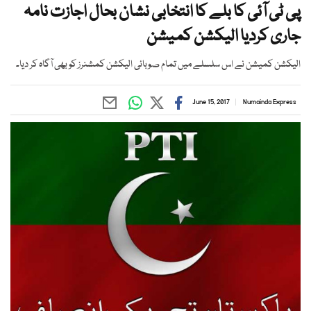
پی ٹی آئی کا بلے کا انتخابی نشان بحال اجازت نامہ
جاری کردیا الیکشن کمیشن
الیکشن کمیشن نے اس سلسلے میں تمام صوبائی الیکشن کمشنرز کو بھی آگاہ کر دیا۔
June 15, 2017
Numainda Express