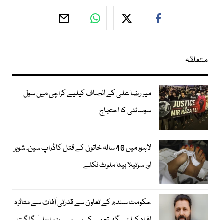
متعلقہ
میر رضا علی کے انصاف کیلیے کراچی میں سول
سوسائٹی کا احتجاج
لاہور میں 40 سالہ خاتون کے قتل کا ڈراپ سین، شوہر
اور سوتیلا بیٹا ملوث نکلے
حکومت سندھ کے تعاون سے قدرتی آفات سے متاثرہ