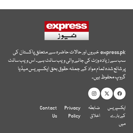
express.pk
خبروں اور حالات حاضرہ سے متعلق پاکستان کی
سب سے زیادہ وزٹ کی جانے والی ویب سائٹ ہے۔ اس ویب سائٹ
پر شائع شدہ تمام مواد کے جملہ حقوق بحق ایکسپریس میڈیا
گروپ محفوظ ہیں۔
ایکسپریس
ضابطہ
Privacy
Contact
کے بارے
اخلاق
Policy
Us
میں