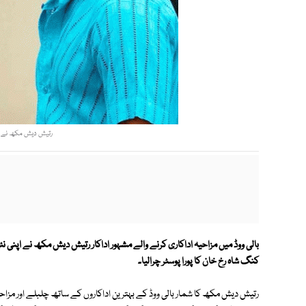
رتیش دیش مکھ نے کنگ
بالی ووڈ میں مزاحیہ اداکاری کرنے والے مشہور اداکار رتیش دیش مکھ نے اپنی نئی
کنگ شاہ رخ خان کا پورا پوسٹر چرالیا۔
رتیش دیش مکھ کا شمار بالی ووڈ کے بہترین اداکاروں کے ساتھ چلبلے اور مزاحیہ