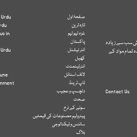
صفحۂ اول
 Urdu
تازہ ترین
rdu
غزہ لہو لہو
ws in
پاکستان
کی سب سے زیادہ
انٹر نیشنل
 Urdu
 تمام مواد کے
کھیل
انٹرٹینمنٹ
لائف اسٹائل
bune
ٹاپ ٹرینڈ
inment
دلچسپ و عجیب
Contact Us
صحت
سونے کے نرخ
پیٹرولیم مصنوعات کی قیمتیں
سائنس و ٹیکنالوجی
بلاگ