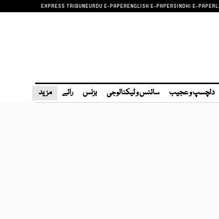
EXPRESS TRIBUNE
URDU E-PAPER
ENGLISH E-PAPER
SINDHI E-PAPER
L
دلچسپ و عجیب
سائنس و ٹیکنالوجی
بزنس
رائے
مزید