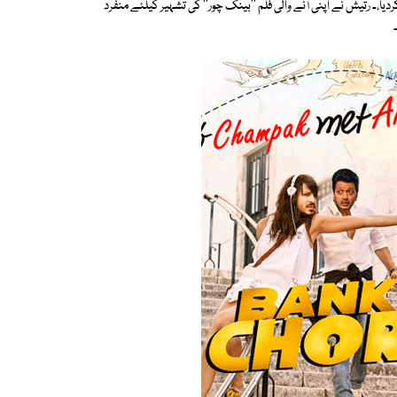
،۔ رتیش نے اپنی آنے والی فلم ''بینک چور'' کی تشہیر کیلئے منفرد