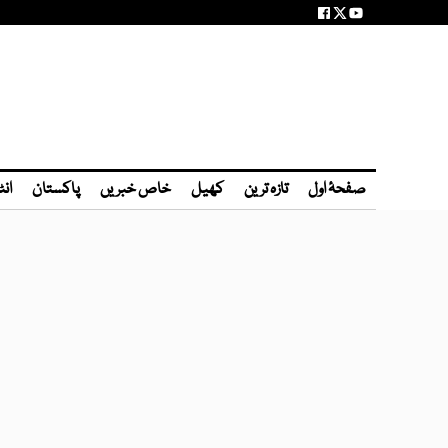
صفحۂ اول
تازہ ترین
کھیل
خاص خبریں
پاکستان
انٹ