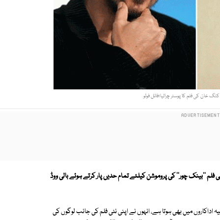
 خان کی فلم کا پوسٹر چرالیا؛فائل فوٹو
 فلم ''بینک چور'' کی پروموشن کیلئے تمام حدیں پار کرتے ہوئے بالی ووڈ
 اداکاروں میں بھی ہوتا ہے، انہوں نے اپنی نئی فلم کی جانب لوگوں کی