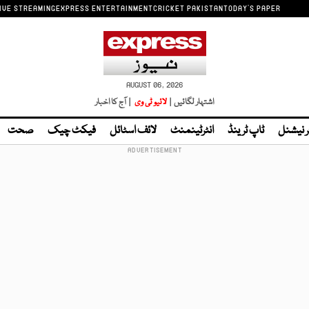
IVE STREAMING
EXPRESS ENTERTAINMENT
CRICKET PAKISTAN
TODAY'S PAPER
AUGUST 06, 2026
اشتہار لگائیں |
لائیو ٹی وی
| آج کا اخبار
ر نیشنل
ٹاپ ٹرینڈ
انٹرٹینمنٹ
لائف اسٹائل
فیکٹ چیک
صحت