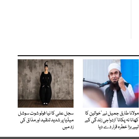
مولانا طارق جمیل نے ’خواتین کا
سجل علی کا نیا فوٹو شوٹ سوشل
کھانا نہ پکانا‘ ازدواجی زندگی کے
میڈیا پر شدید تنقید اور مذاق کی
لیے بڑا خطرہ قرار دے دیا
زد میں