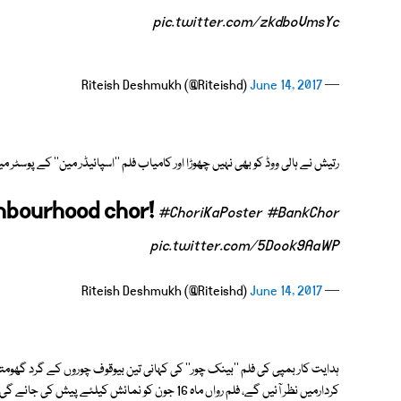
pic.twitter.com/zkdboVmsYc
June 14, 2017
— Riteish Deshmukh (@Riteishd)
رتیش نے ہالی ووڈ کو بھی نہیں چھوڑا اور کامیاب فلم ''اسپائیڈر مین'' کے پوسٹر م
ghbourhood chor!
#ChoriKaPoster
#BankChor
pic.twitter.com/5Dook9AaWP
June 14, 2017
— Riteish Deshmukh (@Riteishd)
ہدایت کار بمپی کی فلم ''بینک چور'' کی کہانی تین بیوقوف چوروں کے گرد گھو
کردارمیں نظر آئیں گے، فلم رواں ماہ 16 جون کو نمائش کیلئے پیش کی جائے گی۔