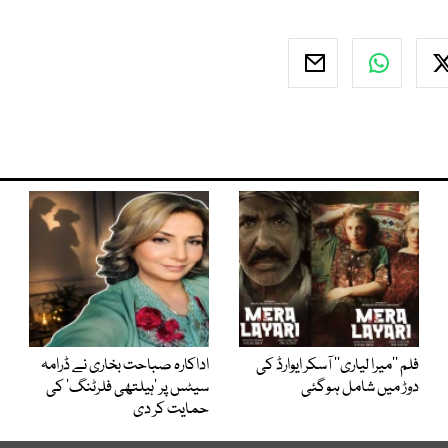
فلم ’’میرا لیاری‘‘ آسکر ایوارڈ کی
اداکارہ صباحت بخاری نے ڈرامہ
دوڑ میں شامل ہوگئی
سیٹس پر ’ہیلتھی فلرٹنگ‘ کی
حمایت کر دی