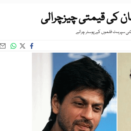
 کی قیمتی چیزچرالی
کئی سپرہٹ فلموں کے پوسٹر چرائے