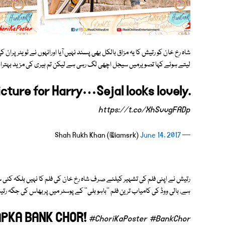
شاہ رخ خان کو رتیش کا یہ مزاق بالکل بھی پسند نہیں آیا اورانہوں نے ٹویٹرپرا
لیتے ہوئے کہا تصویرمیں سیجل اچھی لگ رہی ہے لیکن تم ہیری کی مزید بہتر
icture for Harry…Sejal looks lovely.
https://t.co/XhSvvgFADp
June 14, 2017
— Shah Rukh Khan (@iamsrk)
رتیش نے اپنی فلم کی تشہیر کیلئے صرف شاہ رخ خان کی فلم کا نہیں بلکہ کئی س
ہے، بالی ووڈ کی کامیاب ترین فلم ''باہو بلی'' کے پوسٹر میں پربھاس کی جگہ رتی
APKA BANK CHOR!
#ChoriKaPoster
#BankChor