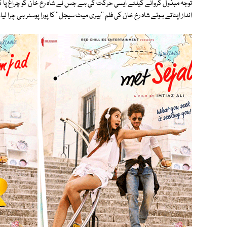
توجہ مبذول کروانے کیلئے ایسی حرکت کی ہے جس نے شاہ رخ خان کو چراغ پا کردیا
انداز اپناتے ہوئے شاہ رخ خان کی فلم ''ہیری میٹ سیجل'' کا پورا پوسٹر ہی چرا لیا۔