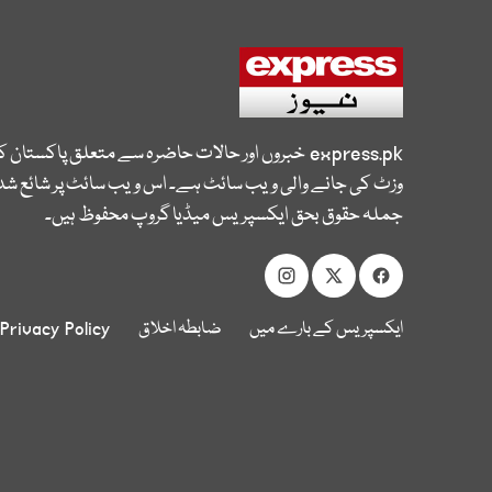
express.pk
خبروں اور حالات حاضرہ سے متعلق پاکستان 
وزٹ کی جانے والی ویب سائٹ ہے۔ اس ویب سائٹ پر شائع شدہ
جملہ حقوق بحق ایکسپریس میڈیا گروپ محفوظ ہیں۔
ایکسپریس کے بارے میں
ضابطہ اخلاق
Privacy Policy