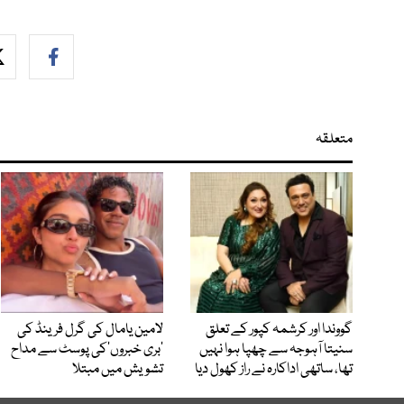
متعلقہ
گووندا اور کرشمہ کپور کے تعلق
لامین یامال کی گرل فرینڈ کی
سنیتا آہوجہ سے چھپا ہوا نہیں
’بری خبروں‘کی پوسٹ سے مداح
تھا، ساتھی اداکارہ نے راز کھول دیا
تشویش میں مبتلا