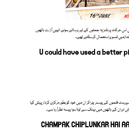
ن کی اس حرکت پرطنزیہ جملوں کے تیر برساتے ہوئے انہیں آڑے ہاتھوں
اندازمیں تصویراستعمال کرسکتے تھے۔
U could have used a better p
پرہٹ فلموں کے پوسٹر چراکر ان میں خود کو بطور مرکزی کردار پیش کیا
ش اوران کے ہاتھوں میں بینک سے لوٹا ہوا پیسہ نظرآرہا ہے۔
CHAMPAK CHIPLUNKAR HAI A