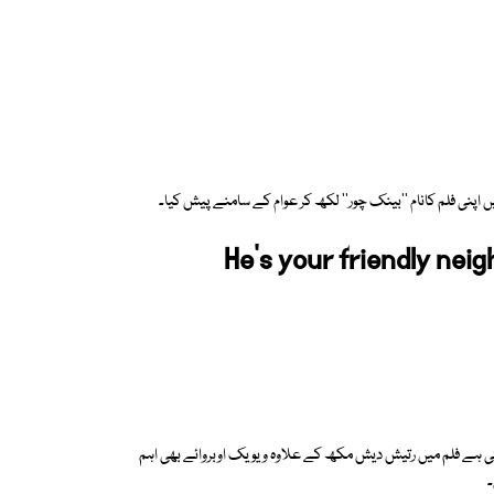
یں اپنی فلم کانام ''بینک چور'' لکھ کر عوام کے سامنے پیش کیا۔
He's your friendly nei
متی ہے فلم میں رتیش دیش مکھ کے علاوہ ویویک اوبروائے بھی اہم