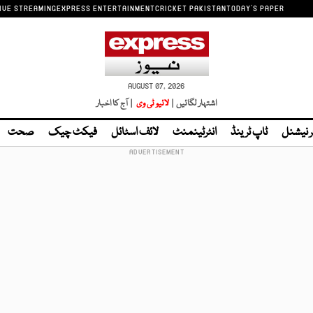
IVE STREAMING
EXPRESS ENTERTAINMENT
CRICKET PAKISTAN
TODAY'S PAPER
AUGUST 07, 2026
اشتہار لگائیں |
لائیو ٹی وی
| آج کا اخبار
ر نیشنل
ٹاپ ٹرینڈ
انٹرٹینمنٹ
لائف اسٹائل
فیکٹ چیک
صحت