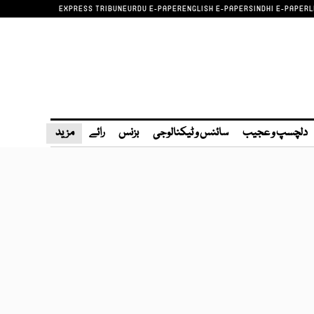
EXPRESS TRIBUNE
URDU E-PAPER
ENGLISH E-PAPER
SINDHI E-PAPER
L
دلچسپ و عجیب
سائنس و ٹیکنالوجی
بزنس
رائے
مزید