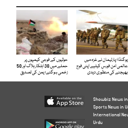
یوگنڈا؛ پارلیمان نے غزہ میں
حوثیوں کے فوجی کیمپوں پر
عالمی امن فورس کیلیے اپنی فوج
حملے میں 38 اہلکار ہلاک اور 50
بھیجنے کی منظوری دیدی
زخمی ہوگئے؛ یمن کی تصدیق
Showbiz News in
Sports News in U
International Ne
Urdu