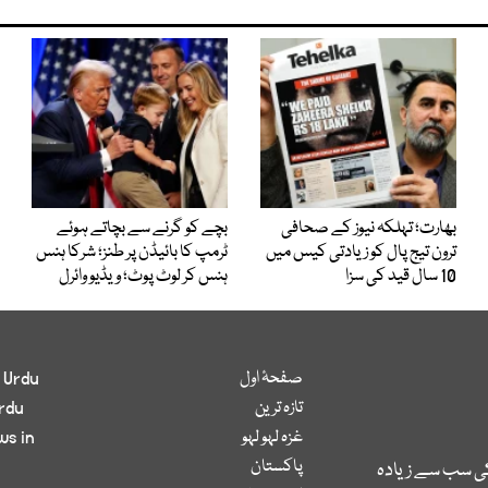
بھارت؛ تہلکہ نیوز کے صحافی
بچے کو گرنے سے بچاتے ہوئے
ترون تیج پال کو زیادتی کیس میں
ٹرمپ کا بائیڈن پر طنز؛ شرکا ہنس
10 سال قید کی سزا
ہنس کر لوٹ پوٹ؛ ویڈیو وائرل
صفحۂ اول
 Urdu
تازہ ترین
rdu
غزہ لہو لہو
ws in
پاکستان
کی سب سے زیادہ