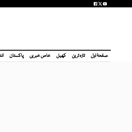
صفحۂ اول
تازہ ترین
کھیل
خاص خبریں
پاکستان
انٹ