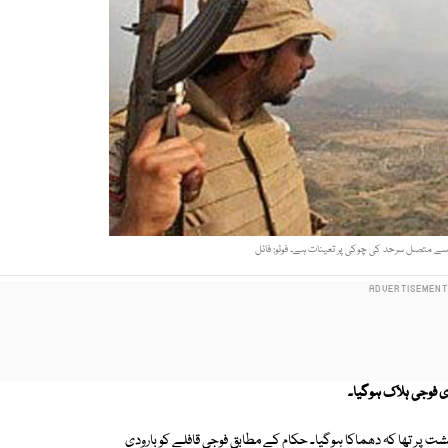
ن سے متصل سرحد کی چوکی پر تعینات ہے۔ فوٹو: فائل
فوجی ہلاک ہوگیا۔
 پر تھا کہ دھماکا ہوگیا۔ حکام کے مطابق فوجی قافلے کو بارودی