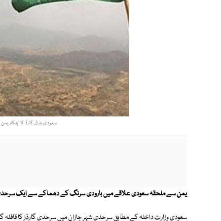
سعودی بارڈر گارڈ کا اہلکار یم
یمن سے ملحقہ سعودی علاقے میں بارودی سرنگ کے دھماکے سے ایک سرحدی 
سعودی وزارت داخلہ کے مطابق سرحدی شہر جازان میں سرحدی گارڈز کا قافلہ گشت