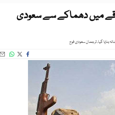
قے میں دھماکے سے سعودی
ہ بنایا گیا، ترجمان سعودی فوج