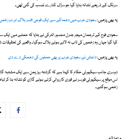
سرنگ کے ذریعے نشانہ بنایا گیا جو سڑک کنارے نصب کی گئی تھی۔
یہ بھی پڑھیں:
سعودی عرب میں دھماکے سے ایک فوجی افسر ہلاک اور دو زخمی
سعودی فوج کے ترجمان میجر جنرل منصور الترکی نے بتایا کہ حملے میں ایک س
کیا گیا جہاں وہ زخموں کی تاب نہ لاتے ہوئے ہلاک ہوگیا۔ واقعے کی تحقیقات 
یہ بھی پڑھیں:
داعش نے سعودی عرب پر بھی حملوں کی دھمکی دے دی
دوسری جانب سیکیورٹی حکام کا کہنا ہے کہ گزشتہ روز یمن سے ایک مشتبہ گا
اس موقع پر سیکیورٹی فورسز نے فوری کارروائی کرتے ہوئے گاڑی کو نشانہ بنا کر 
زخمی ہوگئے۔
متعلقہ