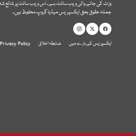
وزٹ کی جانے والی ویب سائٹ ہے۔ اس ویب سائٹ پر شائع شدہ
جملہ حقوق بحق ایکسپریس میڈیا گروپ محفوظ ہیں۔
ایکسپریس کے بارے میں
ضابطہ اخلاق
Privacy Policy