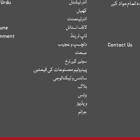
انٹر نیشنل
 Urdu
 تمام مواد کے
کھیل
انٹرٹینمنٹ
لائف اسٹائل
bune
ٹاپ ٹرینڈ
inment
دلچسپ و عجیب
Contact Us
صحت
سونے کے نرخ
پیٹرولیم مصنوعات کی قیمتیں
سائنس و ٹیکنالوجی
بلاگ
بزنس
ویڈیوز
جرائم