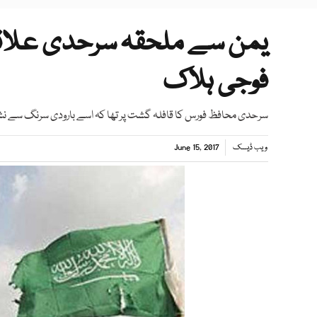
یمن سے ملحقہ سرحدی علا
فوجی ہلاک
سرحدی محافظ فورس کا قافلہ گشت پر تھا کہ اسے بارودی سرنگ سے نشان
ویب ڈیسک
June 15, 2017