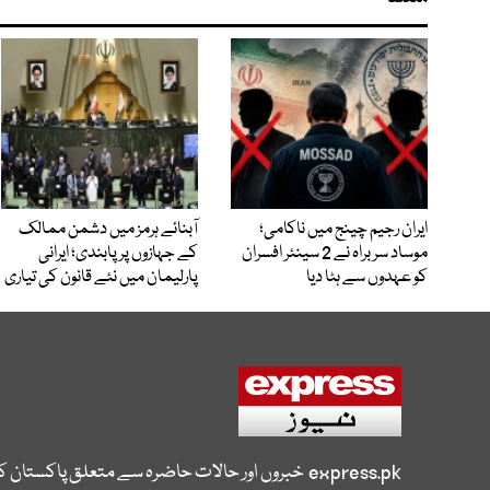
ایران رجیم چینج میں ناکامی؛
آبنائے ہرمز میں دشمن ممالک
موساد سربراہ نے 2 سینئر افسران
کے جہازوں پر پابندی؛ ایرانی
کو عہدوں سے ہٹا دیا
پارلیمان میں نئے قانون کی تیاری
express.pk
خبروں اور حالات حاضرہ سے متعلق پاکستان 