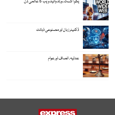
یکم اگست، ورلڈ وائیڈ ویب کا عالمی دن
ڈکٹیٹر زبان اور مصنوعی ذہانت
عدلیہ، انصاف اور عوام