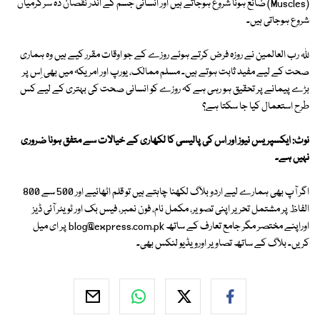
(Muscles) ضائع ہونا شروع ہوجاتے ہیں اور انسانی جسم کے اندر نقصان دہ سرگرمیاں
شروع ہوجاتی ہیں۔
ﷲ رب العالمین نے روزہ فرض کرتے ہوئے روزے کے جو اوقات مقرر کیے ہیں وہ ہماری
صحت کے لیے مفید ثابت ہوتے ہیں۔ مسلم ممالک، یورپ اور امریکہ میں بھی اِس پر
بڑے پیمانے پر تحقیق ہو رہی ہے کہ روزے کو انسانی صحت کی بہتری کے لیے کس
طرح استعمال کیا جا سکتا ہے؟
نوٹ: ایکسپریس نیوز اور اس کی پالیسی کا لکھاری کے خیالات سے متفق ہونا ضروری
نہیں ہے۔
اگر آپ بھی ہمارے لیے اردو بلاگ لکھنا چاہتے ہیں تو قلم اٹھائیے اور 500 سے 800
الفاظ پر مشتمل تحریر اپنی تصویر، مکمل نام، فون نمبر، فیس بک اور ٹویٹر آئی ڈیز
اوراپنے مختصر مگر جامع تعارف کے ساتھ
blog@express.com.pk
پر ای میل
کریں۔ بلاگ کے ساتھ تصاویر اورویڈیو لنکس بھی۔