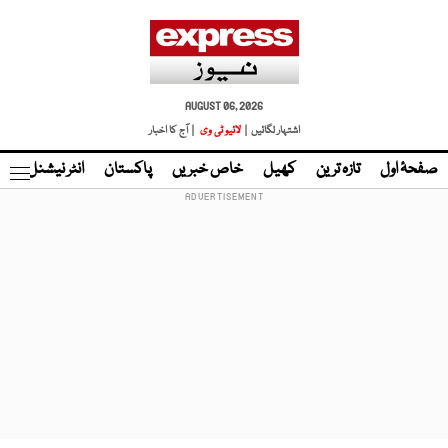
AUGUST 06, 2026
اشتہار لگائیں |
لائیو ٹی وی
| آج کا اخبار
صفحۂ اول
تازہ ترین
کھیل
خاص خبریں
پاکستان
انٹر نیشنل
ٹا