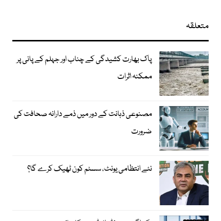
متعلقہ
پاک بھارت کشیدگی کے چناب اور جہلم کے پانی پر
ممکنہ اثرات
مصنوعی ذہانت کے دور میں ذمے دارانہ صحافت کی
ضرورت
نئے انتظامی یونٹ، سسٹم کون ٹھیک کرے گا؟