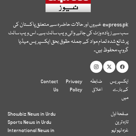
express.pk
خبروں اور حالات حاضرہ سے متعلق پاکستان کی
سب سے زیادہ وزٹ کی جانے والی ویب سائٹ ہے۔ اس ویب سائٹ
پر شائع شدہ تمام مواد کے جملہ حقوق بحق ایکسپریس میڈیا
گروپ محفوظ ہیں۔
ایکسپریس
ضابطہ
Privacy
Contact
کے بارے
اخلاق
Policy
Us
میں
صفحۂ اول
Showbiz News in Urdu
تازہ ترین
Sports News in Urdu
غزہ لہو لہو
International News in