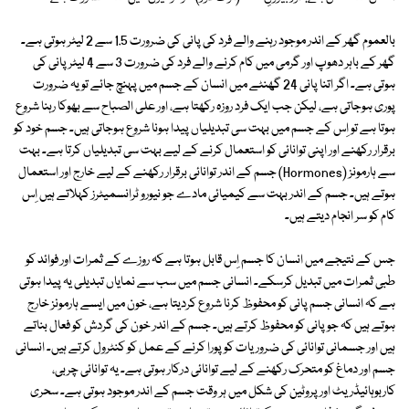
بالعموم گھر کے اندر موجود رہنے والے فرد کی پانی کی ضرورت 1.5 سے 2 لیٹر ہوتی ہے۔
گھر کے باہر دھوپ اور گرمی میں کام کرنے والے فرد کی ضرورت 3 سے 4 لیٹر پانی کی
ہوتی ہے۔ اگر اتنا پانی 24 گھنٹے میں انسان کے جسم میں پہنچ جائے تو یہ ضرورت
پوری ہوجاتی ہے، لیکن جب ایک فرد روزہ رکھتا ہے، اور علی الصباح سے بھوکا رہنا شروع
ہوتا ہے تو اِس کے جسم میں بہت سی تبدیلیاں پیدا ہونا شروع ہوجاتی ہیں۔ جسم خود کو
برقرار رکھنے اور اپنی توانائی کو استعمال کرنے کے لیے بہت سی تبدیلیاں کرتا ہے۔ بہت
سے ہارمونز (Hormones) جسم کے اندر توانائی برقرار رکھنے کے لیے خارج اور استعمال
ہوتے ہیں۔ جسم کے اندر بہت سے کیمیائی مادے جو نیورو ٹرانسمیٹرز کہلاتے ہیں اِس
کام کو سر انجام دیتے ہیں۔
جس کے نتیجے میں انسان کا جسم اِس قابل ہوتا ہے کہ روزے کے ثمرات اور فوائد کو
طبی ثمرات میں تبدیل کرسکے۔ انسانی جسم میں سب سے نمایاں تبدیلی یہ پیدا ہوتی
ہے کہ انسانی جسم پانی کو محفوظ کرنا شروع کردیتا ہے، خون میں ایسے ہارمونز خارج
ہوتے ہیں کہ جو پانی کو محفوظ کرتے ہیں۔ جسم کے اندر خون کی گردش کو فعال بناتے
ہیں اور جسمانی توانائی کی ضروریات کو پورا کرنے کے عمل کو کنٹرول کرتے ہیں۔ انسانی
جسم اور دماغ کو متحرک رکھنے کے لیے توانائی درکار ہوتی ہے۔ یہ توانائی چربی،
کاربوہائیڈریٹ اور پروٹین کی شکل میں ہر وقت جسم کے اندر موجود ہوتی ہے۔ سحری