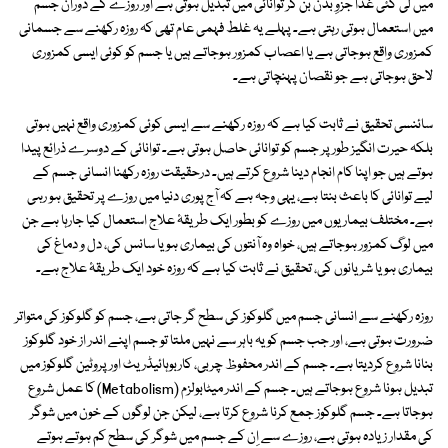
میں لی گئی غذا جزوِ بدن بن کر توانائی میں تبدیل ہوتی ہے اور روزے کے دوران جسم
میں استعمال ہوتی رہتی ہے۔ پہلے یہ غلط فہمی عام تھی کہ روزہ رکھنے سے جسمانی
کمزوری واقع ہوجاتی ہے یا اعصاب کمزور ہوجاتے ہیں یا جسم کو کوئی ایسی کمزوری
لاحق ہوجاتی ہے جو نقصان پہنچاتی ہے۔
سائنسی تحقیق نے ثابت کیا ہے کہ روزہ رکھنے سے ایسی کوئی کمزوری واقع نہیں ہوتی
بلکہ حیرت انگیز طور پر جسم کو توانائی حاصل ہوتی ہے۔ توانائی کے دوسرے ذرائع پیدا
ہوتے ہیں جو اپنا کام انجام دینا شروع کرتے ہیں۔ درحقیقت روزہ رکھنا انسانی جسم کے
لیے توانائی کا باعث بنتا ہے، یہی وجہ ہے کہ آج پوری دنیا میں روزے پر تحقیق ہو رہی
ہے۔ مختلف بیماریوں میں روزے کو بطور ایک طریقۂ علاج استعمال کیا جارہا ہے جن
میں لوگ کمزور ہوجاتے ہیں، خواہ وہ آنتوں کی بیماری ہو یا سانس کی، دل و دماغ کی
بیماری ہو یا شریانوں کی، تحقیق نے ثابت کیا ہے کہ روزہ خود ایک طریقۂ علاج ہے۔
روزہ رکھنے سے انسانی جسم میں گلوکوز کی سطح گر جاتی ہے، جسم کو گلوکوز کی متواتر
ضرورت ہوتی ہے، اور جب جسم کو یہ باہر سے نہیں ملتا تو جسم اپنے اندر از خود گلوکوز
بنانا شروع کردیتا ہے۔ جسم کے اندر محفوظ چربی، کاربوہائیڈریٹ اور پروٹین گلوکوز میں
تبدیل ہونا شروع ہوجاتے ہیں۔ جسم کے اندر میٹابولزم (Metabolism) کا عمل شروع
ہوجاتا ہے۔ جسم گلوکوز جمع کرنا شروع کرتا ہے، لیکن جن لوگوں کے خون میں شوگر
کی مقدار زیادہ ہوتی ہے، روزے سے اِن کے جسم میں شوگر کی سطح کم ہوتے ہوتے