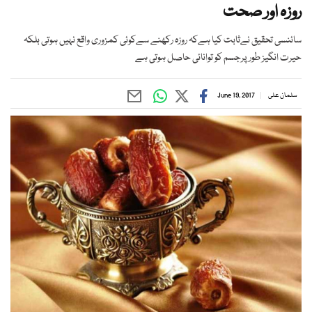
روزہ اور صحت
سائنسی تحقیق نےثابت کیا ہےکہ روزہ رکھنے سےکوئی کمزوری واقع نہیں ہوتی بلکہ
حیرت انگیز طور پرجسم کو توانائی حاصل ہوتی ہے
سلمان علی
June 19, 2017