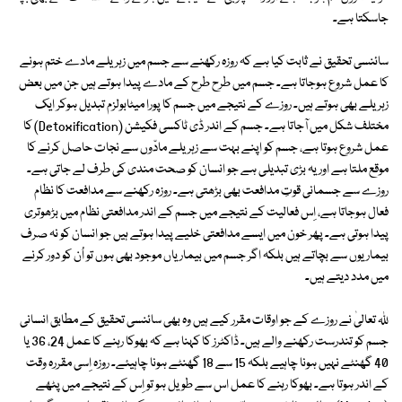
جاسکتا ہے۔
سائنسی تحقیق نے ثابت کیا ہے کہ روزہ رکھنے سے جسم میں زہریلے مادے ختم ہونے
کا عمل شروع ہوجاتا ہے۔ جسم میں طرح طرح کے مادے پیدا ہوتے ہیں جن میں بعض
زہریلے بھی ہوتے ہیں۔ روزے کے نتیجے میں جسم کا پورا میٹابولزم تبدیل ہوکر ایک
مختلف شکل میں آجاتا ہے۔ جسم کے اندر ڈی ٹاکسی فکیشن (Detoxification) کا
عمل شروع ہوتا ہے، جسم کو اپنے بہت سے زہریلے مادّوں سے نجات حاصل کرنے کا
موقع ملتا ہے اور یہ بڑی تبدیلی ہے جو انسان کو صحت مندی کی طرف لے جاتی ہے۔
روزے سے جسمانی قوتِ مدافعت بھی بڑھتی ہے۔ روزہ رکھنے سے مدافعت کا نظام
فعال ہوجاتا ہے، اِس فعالیت کے نتیجے میں جسم کے اندر مدافعتی نظام میں بڑھوتری
پیدا ہوتی ہے۔ پھر خون میں ایسے مدافعتی خلیے پیدا ہوتے ہیں جو انسان کو نہ صرف
بیماریوں سے بچاتے ہیں بلکہ اگر جسم میں بیماریاں موجود بھی ہوں تو اُن کو دور کرنے
میں مدد دیتے ہیں۔
ﷲ تعالیٰ نے روزے کے جو اوقات مقرر کیے ہیں وہ بھی سائنسی تحقیق کے مطابق انسانی
جسم کو تندرست رکھنے والے ہیں۔ ڈاکٹرز کا کہنا ہے کہ بھوکا رہنے کا عمل 24، 36 یا
40 گھنٹے نہیں ہونا چاہیے بلکہ 15 سے 18 گھنٹے ہونا چاہیئے۔ روزہ اِسی مقررہ وقت
کے اندر ہوتا ہے۔ بھوکا رہنے کا عمل اس سے طویل ہو تو اِس کے نتیجے میں پٹھے