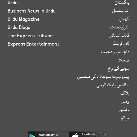
پاکستان
Urdu
انٹر نیشنل
Business News in Urdu
کھیل
Urdu Magazine
انٹرٹینمنٹ
Urdu Blogs
لائف اسٹائل
The Express Tribune
ٹاپ ٹرینڈ
Express Entertainment
دلچسپ و عجیب
صحت
سونے کے نرخ
پیٹرولیم مصنوعات کی قیمتیں
سائنس و ٹیکنالوجی
بلاگ
بزنس
ویڈیوز
جرائم