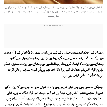
ﷲ تعالیٰ نے روزے کے جو اوقات مقرر کیے ہیں وہ بھی سائنسی تحقیق کے مطابق انسانی جسم کو تندرست رکھنے
والے ہیں۔ ڈاکٹرز کا کہنا ہے کہ بھوکا رہنے کا عمل 24، 36 یا 40 گھنٹے نہیں ہونا چاہیے بلکہ 15 سے 18 گھنٹے
ہونا چاہیئے۔
رمضان کے احکامات صحت مندوں کے لیے ہیں، اور مریضوں کو ﷲ تعالیٰ نے قرآن مجید
میں ایک حد تک رخصت دی ہے، مگر مریضوں کی بھی یہ خواہش ہوتی ہے کہ وہ
رمضان میں روزے کا اہتمام کریں۔ ﷲ رب العالمین نے رمضان میں روزے، سحری، افطار،
تراویح، قیام اللیل اور اعتکاف کے جو احکامات دیے ہیں اُن کے نہ صرف روحانی اثرات
ہیں بلکہ اُن کے طبی اثرات بھی ہیں۔
میڈیکل سائنس جوں جوں ترقی کر رہی ہے یہ بات عیاں ہوتی جا رہی ہے کہ روزے کے
طبی اثرات بھی عظیم الشان ہیں۔ بیماروں کے لیے روزے کے کیا احکامات ہیں۔ کوئی
بیمار روزہ رکھنے کے عمل کو کس طرح بہترین انداز میں انجام دے سکتا ہے، اور اپنی
بیمار حالت کو کس طرح بہتر کرسکتا ہے۔ یہ موضوع سائنسی تحقیقات کا پورا نچوڑ ہے،