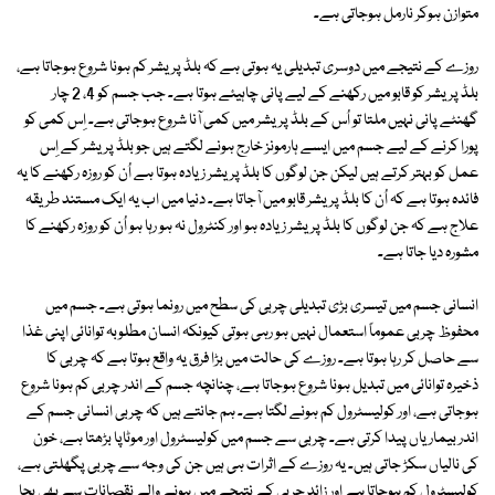
متوازن ہوکر نارمل ہوجاتی ہے۔
روزے کے نتیجے میں دوسری تبدیلی یہ ہوتی ہے کہ بلڈ پریشر کم ہونا شروع ہوجاتا ہے،
بلڈ پریشر کو قابو میں رکھنے کے لیے پانی چاہیئے ہوتا ہے۔ جب جسم کو 4، 2 چار
گھنٹے پانی نہیں ملتا تو اُس کے بلڈ پریشر میں کمی آنا شروع ہوجاتی ہے۔ اِس کمی کو
پورا کرنے کے لیے جسم میں ایسے ہارمونز خارج ہونے لگتے ہیں جو بلڈ پریشر کے اِس
عمل کو بہتر کرتے ہیں لیکن جن لوگوں کا بلڈ پریشر زیادہ ہوتا ہے اُن کو روزہ رکھنے کا یہ
فائدہ ہوتا ہے کہ اُن کا بلڈ پریشر قابو میں آجاتا ہے۔ دنیا میں اب یہ ایک مستند طریقہ
علاج ہے کہ جن لوگوں کا بلڈ پریشر زیادہ ہو اور کنٹرول نہ ہو رہا ہو اُن کو روزہ رکھنے کا
مشورہ دیا جاتا ہے۔
انسانی جسم میں تیسری بڑی تبدیلی چربی کی سطح میں رونما ہوتی ہے۔ جسم میں
محفوظ چربی عموماً استعمال نہیں ہو رہی ہوتی کیونکہ انسان مطلوبہ توانائی اپنی غذا
سے حاصل کر رہا ہوتا ہے۔ روزے کی حالت میں بڑا فرق یہ واقع ہوتا ہے کہ چربی کا
ذخیرہ توانائی میں تبدیل ہونا شروع ہوجاتا ہے، چنانچہ جسم کے اندر چربی کم ہونا شروع
ہوجاتی ہے، اور کولیسٹرول کم ہونے لگتا ہے۔ ہم جانتے ہیں کہ چربی انسانی جسم کے
اندر بیماریاں پیدا کرتی ہے۔ چربی سے جسم میں کولیسٹرول اور موٹاپا بڑھتا ہے، خون
کی نالیاں سکڑ جاتی ہیں۔ یہ روزے کے اثرات ہی ہیں جن کی وجہ سے چربی پگھلتی ہے،
کولیسٹرول کم ہوجاتا ہے اور زائد چربی کے نتیجے میں ہونے والے نقصانات سے بھی بچا