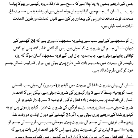
جس کے ذریعے ہمیں یہ پتا چلا ہے کہ صبح سے شام تک روزہ رکھنے اور بھوکا پیاسا
رہنے سے انسان کے جسم میں کیا تبدیلیاں رونما ہوتی ہیں اور یہ تبدیلیاں جسم، دماغ،
صحت، قوت مدافعت اور اِس کی بیماری پر کون سے قلیل المدت اور طویل المدت
اثرات مرتب کرتی ہیں۔
اِن کو سمجھنے کے لیے سب سے پہلے یہ سمجھنا ضروری ہے کہ 24 گھنٹے کے
دوران انسانی جسم کی ضروریات کیا ہوتی ہیں۔ اِس کو کتنی غذا، کتنا پانی اور کتنی
توانائی چاہیئے ہوتی ہے۔ جب ہم یہ جان لیں گے تو یہ سمجھنا آسان ہوگا کہ روزہ
رکھنے کی صورت میں وہ ضروریات کس طرح پوری ہوتی ہیں اور ان کے لیے انسانی جسم
خود کو کس طرح ڈھالتا ہے۔
انسان کی پہلی ضرورت غذا کی صورت میں کیلوریز (حراروں) کی ہوتی ہے۔ انسانی
جسم کو یومیہ اوسطاً 2 سے 3 ہزار کیلوریز کی ضرورت ہوتی ہے، لیکن اِس کا انحصار
انسان کی فعالیت پر ہے۔ بہت زیادہ فعال لوگوں کو یومیہ 3 سے 4 ہزار کیلوریز کی
ضرورت ہوتی ہے۔ بستر پر بیمار پڑے لوگوں کی ضروریات 2 ہزار کیلوریز ہوتی ہیں اور یہ
کیلوریز غذا کے ذریعے پوری ہوتی ہیں۔ اگر 24 گھنٹے کے دوران ایک یا دو وقت غذا
پہنچ جائے تو بھی انسانی جسم کی ضرورت پوری ہوجاتی ہے۔اِسی طرح انسانی جسم کو
یومیہ 1.5 سے 3 لیٹر پانی کی ضرورت ہوتی ہے، اِس کا بھی انحصار اِس بات پر ہے کہ
انسان کتنا فعال ہے؟ اور بیرونِ خانہ (آؤٹ ڈور) سرگرمیوں میں کتنا مصروف ہے۔