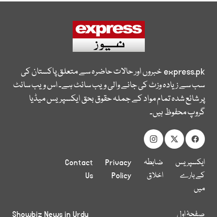
express.pk
خبروں اور حالات حاضرہ سے متعلق پاکستان کی
سب سے زیادہ وزٹ کی جانے والی ویب سائٹ ہے۔ اس ویب سائٹ
پر شائع شدہ تمام مواد کے جملہ حقوق بحق ایکسپریس میڈیا
گروپ محفوظ ہیں۔
ایکسپریس
ضابطہ
Privacy
Contact
کے بارے
اخلاق
Policy
Us
میں
صفحۂ اول
Showbiz News in Urdu