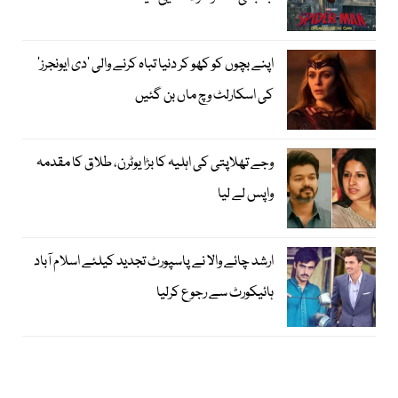
اپنے بچوں کو کھو کر دنیا تباہ کرنے والی ’دی ایونجرز‘
کی اسکارلٹ وچ ماں بن گئیں
وجے تھلاپتی کی اہلیہ کا بڑا یوٹرن، طلاق کا مقدمہ
واپس لے لیا
ارشد چائے والا نے پاسپورٹ تجدید کیلئے اسلام آباد
ہائیکورٹ سے رجوع کرلیا