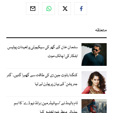
متعلقہ
سلمان خان کے گھر کی سیکیورٹی پر تعینات پولیس
اہلکار کی اچانک موت
کنگنا رناوت جین زی کی طاقت سے گھبرا گئیں، ’گٹر
جنریشن‘ کے بیان پر یوٹرن لے لیا
ٹام ہالینڈ نے ’اسپائیڈر مین: برانڈ نیو ڈے‘ کا اہم
جذباتی منظر خود تخلیق کیا