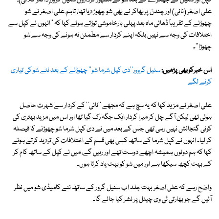
کپل اور سنیل کے جھگڑے کے بعد شو کے مشہور کرداروں سنیل گرور(ڈاکٹر گلاٹی)،
علی اصغر (نانی) اور چندن پربھاکر نے بھی شو چھوڑ دیا تھا، تاہم علی اصغر نے شو
چھوڑنے کے تقریباً ڈھائی ماہ بعد پہلی بارخاموشی توڑتے ہوئے کہا کہ ''انہوں نے کپل سے
اختلافات کی وجہ سے نہیں بلکہ اپنے کردار سے مطمئن نہ ہونے کی وجہ سے شو
چھوڑا''۔
اس خبرکوبھی پڑھیں:
سنیل گروور''دی کپل شرما شو'' چھوڑنے کے بعد نئے شو کی تیاری
کرنے لگے
علی اصغر نے مزید کہا کہ یہ سچ ہے کہ مجھے ''نانی'' کے کردار سے شہرت حاصل
ہوئی تھی لیکن آگے چل کر میرا کردار ایک جگہ رک گیا تھا اور اس میں مزید بہتری کی
کوئی گنجائش نہیں رہی تھی جس کے بعد میں نے دی کپل شرما شو چھوڑنے کا فیصلہ
کر لیا۔ انہوں نے کپل شرما کے ساتھ کسی بھی قسم کے اختلافات کی تردید کرتے ہوئے
کہا کہ ہم دونوں ہمیشہ اچھے دوست تھے اور رہیں گے، میں نے کپل کے ساتھ کام کر
کے بہت کچھ سیکھا ہے اور میں شو کو بہت یاد کرتا ہوں۔
واضح رہے کہ علی اصغر بہت جلد اب سنیل گرور کے ساتھ نئے کامیڈی شو میں نظر
آئیں گے جو بھارتی ٹی وی چینل پر نشر کیا جائے گا۔