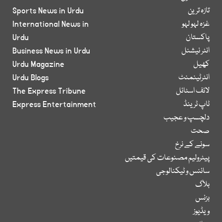
تازہ ترین
Sports News in Urdu
غزہ لہو لہو
International News in
پاکستان
Urdu
انٹر نیشنل
Business News in Urdu
کھیل
Urdu Magazine
انٹرٹینمنٹ
Urdu Blogs
لائف اسٹائل
The Express Tribune
ٹاپ ٹرینڈ
Express Entertainment
دلچسپ و عجیب
صحت
سونے کے نرخ
پیٹرولیم مصنوعات کی قیمتیں
سائنس و ٹیکنالوجی
بلاگ
بزنس
ویڈیوز