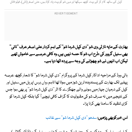
کپل کے ساتھ کام کر کے بہت کچھ سیکھا اور میں شو کو بہت یاد کرتا ہوں، علی اصغر (نانی)۔ فوٹو: فائل
بھارت کے مایہ ناز ٹی وی شو ''دی کپل شرما شو'' کے اہم کردار علی اصغر عرف ''نانی''
بھی سنیل گروور کی طرح اب شو کا حصہ نہیں ہیں، وہ کافی عرصے سے خاموش تھے
لیکن اب انہوں نے شو چھوڑنے کی وجہ سے پردہ اٹھا دیا ہے۔
بالی ووڈ کے مزاحیہ اداکار کپل شرما کے پروگرام ''دی کپل شرما شو'' کا شمار کچھ عرصہ
پہلے تک بھارت کے پسندیدہ ترین شوز میں ہوتا تھا تاہم رواں برس اپریل میں سنیل اور
کپل کے درمیان جہاز میں ہونے والے جھگڑے کا اثر ''دی کپل شرما شو'' پر بھی ہوا جس
کے نتیجے میں نہ صرف شو کی مقبولیت کا گراف کافی نیچے آ گیا بلکہ کپل شرما کو
کڑی تنقید کا سامنا بھی کرنا پڑا۔
اس خبرکوبھی پڑھیں:
سدھو ''دی کپل شرما شو'' سے غائب