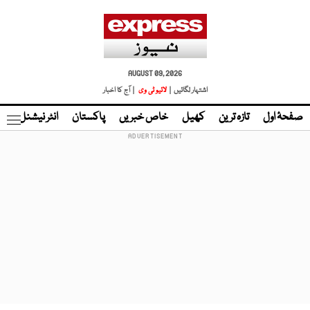
AUGUST 09, 2026
اشتہار لگائیں |
لائیو ٹی وی
| آج کا اخبار
صفحۂ اول
تازہ ترین
کھیل
خاص خبریں
پاکستان
انٹر نیشنل
ٹا