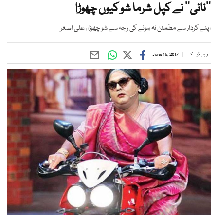
’’نانی‘‘ نے کپل شرما شو کیوں چھوڑا
اپنے کردار سے مطمئن نہ ہونے کی وجہ سے شو چھوڑا، علی اصغر
ویب ڈیسک
June 15, 2017