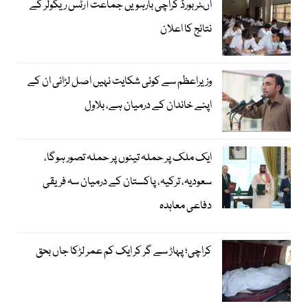
اںٹر بورڈ کراچی بارہویں جماعت آرٹس ریگولر کے
نتائج کا اعلان
وزیراعظم سے کوئی شکایت نہیں اصل لڑائی ان کے
اپنے خاندان کے درمیان ہے، بلاول
ایک ملک پر حملہ تینوں پر حملہ تصور ہوگا،
سعودیہ، ترکیہ، پاکستان کے درمیان سہ فریقی
دفاعی معاہدہ
کراچی؛ پہاڑ سے گر کر ایک کم عمر لڑکا جاں بحق