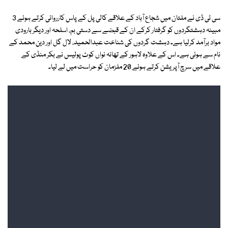
سی ٹی ڈی نے ملتان میں شجاع آباد کے علاقے کالی پل کے پاس کارروائی کرتے ہوئے 3
مبینہ دہشتگردوں کو گرفتار کرکے ان کے قبضے سے دستی بم، اسلحہ اور دیگر بارودی
مواد برآمد کرلیا ہے۔ دہشت گردوں کی شناخت عبدالحمید، لال گل اور دین محمد کے
نام سے ہوئی ہے۔ اس کے علاوہ لاہور کے تھانہ نواں کوٹ پولیس نے بکر منڈی کے
علاقے میں سرچ آپریشن کرتے ہوئے 20 ملزمان کو حراست میں لے لیا۔