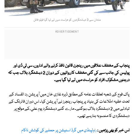
ملتان سے 3 دہشتگردوں کو حراست میں لے لیا گیا فوٹو: فائل
پنجاب کے مختلف علاقوں میں رینجرز، قانون نافذ کرنے والے اداروں، سی ٹی ڈی اور
پولیس کی جانب سے کی گئی مختلف کارروائیوں کے دوران 2 دہشتگرد ہلاک جب کہ
درجنوں مشکوک افراد کو حراست میں لے لیا گیا ہے۔
پاک فوج کے شعبہ تعلقات عامہ کے مطابق ڈیرہ غازی خان میں آپریشن رد الفساد کے
تحت خفیہ اطلاعات کی بنیاد پر پنجاب رینجرز نے آپریشن کیا۔ اس دوران فائرنگ کے
تبادلے میں 2 دہشتگرد ہلاک ہوگئے۔ مارے گئے دہشتگرد یوم علی ؓ کے موقع پر
دہشتگردی کا منصوبہ بنارہے تھے۔
اس خبر کو بھی پڑھیں :
راولپنڈی میں گرڈ اسٹیشن پر حملے کی کوشش ناکام