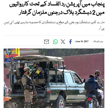
پنجاب میں آپریشن رد الفساد کے تحت کارروائیوں
میں 2 دہشگرد ہلاک درجنوں ملزمان گرفتار
مارے گئے دہشتگرد یوم علی ؓ کے موقع پر دہشتگردی کا منصوبہ بنارہے تھے، آئی ایس
پی آر
ویب ڈیسک
June 16, 2017