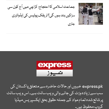
جماعت اسلامی کا احتجاج: کراچی میں آج کون سی
سڑکیں بند ہوں گی؟ ٹریفک پولیس کی ایڈوائزری
جاری
express.pk
خبروں اور حالات حاضرہ سے متعلق پاکستان کی
سب سے زیادہ وزٹ کی جانے والی ویب سائٹ ہے۔ اس ویب سائٹ
پر شائع شدہ تمام مواد کے جملہ حقوق بحق ایکسپریس میڈیا
گروپ محفوظ ہیں۔