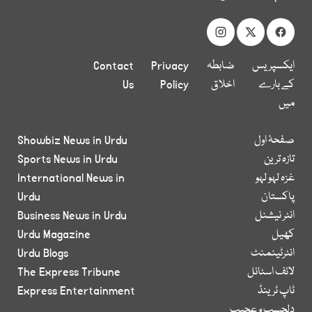
ایکسپریس
ضابطہ
Privacy
Contact
کے بارے
اخلاق
Policy
Us
میں
صفحۂ اول
Showbiz News in Urdu
تازہ ترین
Sports News in Urdu
غزہ لہو لہو
International News in
پاکستان
Urdu
انٹر نیشنل
Business News in Urdu
کھیل
Urdu Magazine
انٹرٹینمنٹ
Urdu Blogs
لائف اسٹائل
The Express Tribune
ٹاپ ٹرینڈ
Express Entertainment
دلچسپ و عجیب