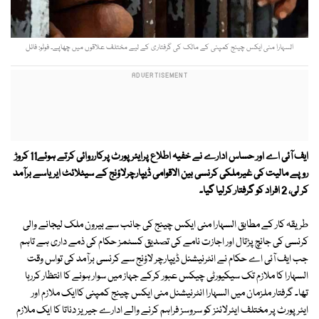
السہارا منی ایکس چینج کمپنی کے مالک کی گرفتاری کے لیے مختلف علاقوں میں چھاپے۔ فوٹو: فائل
ایف آئی اے اور حساس ادارے نے خفیہ اطلاع پرایئرپورٹ پرکارروائی کرتے ہوئے11 کروڑ
روپے مالیت کی غیرملکی کرنسی بین الاقوامی ڈیپارچرلاؤنج کے سیٹلائٹ ایریاسے برآمد
کر لی، 2 افراد کو گرفتار کرلیا گیا۔
طریقہ کار کے مطابق السہارا منی ایکس چینج کی جانب سے بیرون ملک لیجانے والی
کرنسی کی جانچ پڑتال اور اجازت نامے کی تصدیق کسٹمز حکام کی ذمے داری ہے تاہم
جب ایف آئی اے حکام نے انٹرنیشنل ڈیپارچر لاؤنج سے کرنسی برآمد کی تواس وقت
السہارا کا ملازم تک سیکیورٹی چیکس عبور کرکے جہاز میں سوار ہونے کا انتظار کررہا
تھا۔ گرفتار ملزمان میں السہارا انٹرنیشنل منی ایکس چینج کمپنی کاایک ملازم اور
ایئرپورٹ پر مختلف ایئرلائنز کو سروسز فراہم کرنے والے ادارے جیریز دناتا کا ایک ملازم