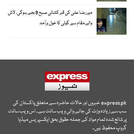
میر رضا علی کی قبر کشائی صبح 9 بجے ہوگی، لاش
والے مقام سے گولی کا خول برآمد
express.pk
خبروں اور حالات حاضرہ سے متعلق پاکستان کی
سب سے زیادہ وزٹ کی جانے والی ویب سائٹ ہے۔ اس ویب سائٹ
پر شائع شدہ تمام مواد کے جملہ حقوق بحق ایکسپریس میڈیا
گروپ محفوظ ہیں۔