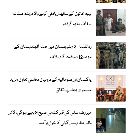
بیوہ خاتون کے ساتھ زیادتی کرنے والا درندہ صفت
سفاک ملزم گرفتار
ردالفتنہ-3 : بلوچستان میں فتنہ الہندوستان کے
مزید 12 دہشت گرد ہلاک
پاکستان اور صومالیہ کے درمیان دفاعی تعاون مزید
مضبوط بنانے پر اتفاق
میر رضا علی کی قبر کشائی صبح 9 بجے ہوگی، لاش
والے مقام سے گولی کا خول برآمد