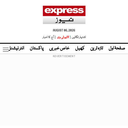
AUGUST 06, 2026
اشتہار لگائیں |
لائیو ٹی وی
| آج کا اخبار
صفحۂ اول
تازہ ترین
کھیل
خاص خبریں
پاکستان
انٹر نیشنل
ٹا