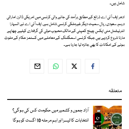
شامل ہیں۔
ادھر ایف آئی اے ذرائع کے مطابق برآمد کی جانے والی کرنسی میں امریکی ڈالرز، اماراتی
درہم، سعودی ریال سمیت دیگر غیرملکی کرنسی شامل ہے، ایف آئی اے نے السہارا
انٹرنیشنل منی ایکس چینج کمپنی کے مالک محبوب موتی کی گرفتاری کیلیے چھاپے
مارنا شروع کردیے ہیں جبکہ کرنسی اسمگلنگ کے معاملے میں کسٹمز حکام کے ملوث
ہونے کے امکانات کا بھی جائزہ لیا جارہا ہے۔
متعلقہ
آزاد جموں و کشمیر میں حکومت کس کی ہوگی؟
انتخابات کا تیسرا اور اہم مرحلہ 10 اگست کو ہوگا