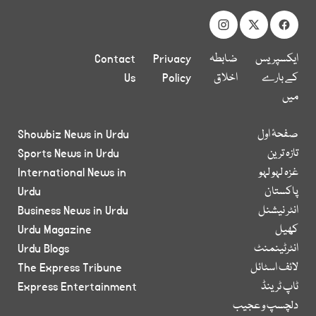
ایکسپریس
ضابطہ
Privacy
Contact
کے بارے
اخلاق
Policy
Us
میں
صفحۂ اول
Showbiz News in Urdu
تازہ ترین
Sports News in Urdu
غزہ لہو لہو
International News in
پاکستان
Urdu
انٹر نیشنل
Business News in Urdu
کھیل
Urdu Magazine
انٹرٹینمنٹ
Urdu Blogs
لائف اسٹائل
The Express Tribune
ٹاپ ٹرینڈ
Express Entertainment
دلچسپ و عجیب