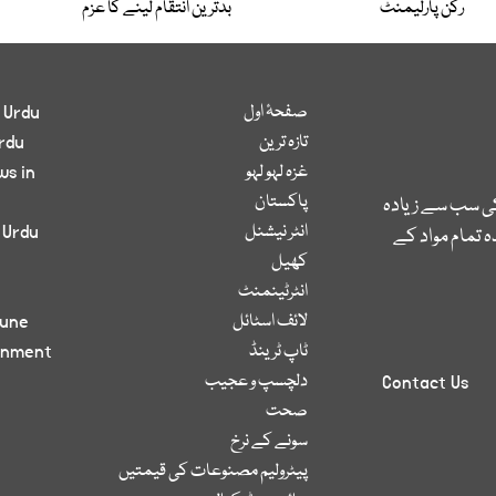
رکن پارلیمنٹ
بدترین انتقام لینے کا عزم
صفحۂ اول
 Urdu
تازہ ترین
rdu
غزہ لہو لہو
ws in
پاکستان
کی سب سے زیادہ
انٹر نیشنل
 Urdu
 تمام مواد کے
کھیل
انٹرٹینمنٹ
لائف اسٹائل
bune
ٹاپ ٹرینڈ
inment
دلچسپ و عجیب
Contact Us
صحت
سونے کے نرخ
پیٹرولیم مصنوعات کی قیمتیں