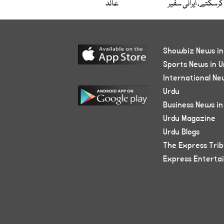
کرسکتے، ایرانی سفیر
عائد
Showbiz News in
Sports News in U
International Ne
Urdu
Business News in
Urdu Magazine
Urdu Blogs
The Express Tri
Express Enterta