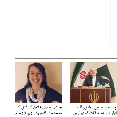
چیلنجز یا بیرونی عوامل پاک-
یونان: برطانوی خاتون کے قتل کا
ایران دیرینہ تعلقات کمزور نہیں
معمہ حل، افغان شہری پر فردِ جرم