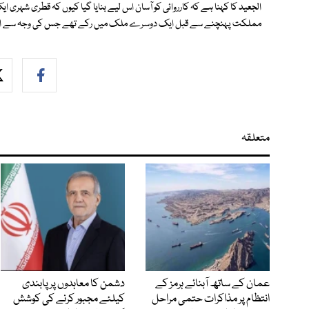
الجعید کا کہنا ہے کہ کارروائی کو آسان اس لیے بنایا گیا کیوں کہ قطری شہری
مملکت پہنچنے سے قبل ایک دوسرے ملک میں رکے تھے جس کی وجہ سے ان 
متعلقہ
عمان کے ساتھ آبنائے ہرمز کے
دشمن کا معاہدوں پر پابندی
انتظام پر مذاکرات حتمی مراحل
کیلئے مجبور کرنے کی کوشش