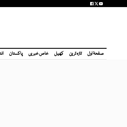
صفحۂ اول
تازہ ترین
کھیل
خاص خبریں
پاکستان
انٹ