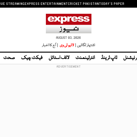
IVE STREAMING
EXPRESS ENTERTAINMENT
CRICKET PAKISTAN
TODAY'S PAPER
AUGUST 03, 2026
اشتہار لگائیں |
لائیو ٹی وی
| آج کا اخبار
ر نیشنل
ٹاپ ٹرینڈ
انٹرٹینمنٹ
لائف اسٹائل
فیکٹ چیک
صحت