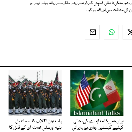
 ایک غیر ملکی فضائی کمپنی کے ذریعے اپنے ملک سے روانہ ہوئے تھے اور
کی مشقت میں اضافہ ہو گیا۔
ایران-امریکا معاہدے کی بحالی
پاسداران انقلاب کا اسماعیل
کیلیے کوششیں جاری ہیں، ایرانی
ہنیہ اور علی خامنہ ای کے قتل کا