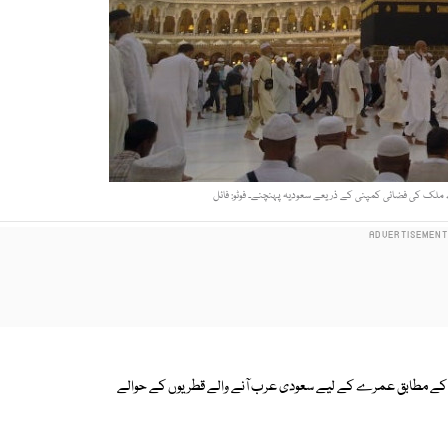
لک کی فضائی کمپنی کے ذریعے سعودیہ پہنچنے۔ فوٹو: فائل
د کے مطابق عمرے کے لیے سعودی عرب آنے والے قطریوں کے حوالے