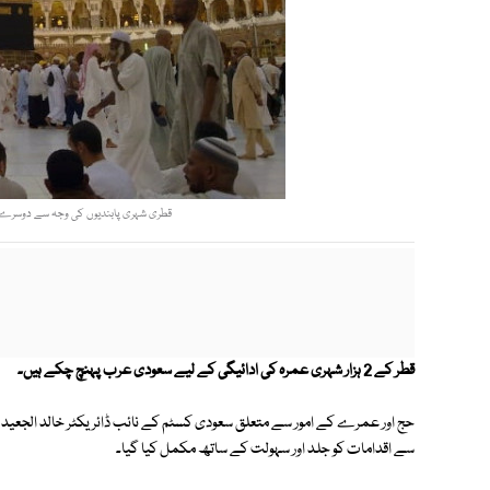
قطری شہری پابندیوں کی وجہ سے دوسرے م
قطر کے 2 ہزار شہری عمرہ کی ادائیگی کے لیے سعودی عرب پہنچ چکے ہیں۔
حج اور عمرے کے امور سے متعلق سعودی کسٹم کے نائب ڈائریکٹر خالد الجعی
سے اقدامات کو جلد اور سہولت کے ساتھ مکمل کیا گیا۔