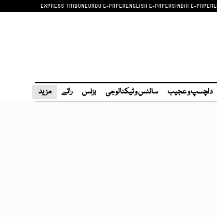
EXPRESS TRIBUNE
URDU E-PAPER
ENGLISH E-PAPER
SINDHI E-PAPER
L
دلچسپ و عجیب
سائنس و ٹیکنالوجی
بزنس
رائے
مزید