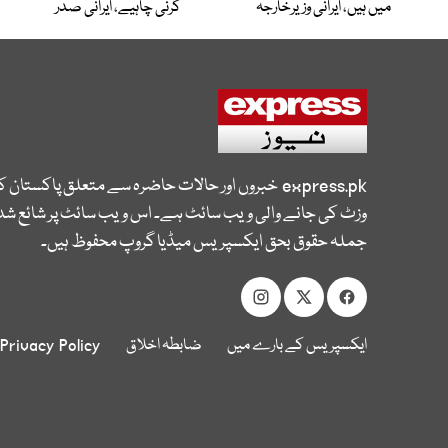
میں ہیں، ایرانی وزیرخارجہ
کرنی چاہیے، ایرانی صدر
express.pk
خبروں اور حالات حاضرہ سے متعلق پاکستان 
وزٹ کی جانے والی ویب سائٹ ہے۔ اس ویب سائٹ پر شائع شدہ
جملہ حقوق بحق ایکسپریس میڈیا گروپ محفوظ ہیں۔
ایکسپریس کے بارے میں
ضابطہ اخلاق
Privacy Policy