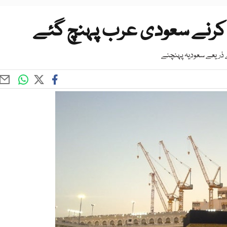
ذریعے سعودیہ پہنچنے