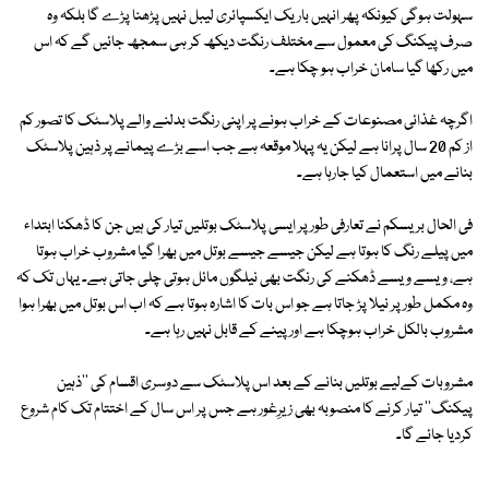
سہولت ہوگی کیونکہ پھر انہیں باریک ایکسپائری لیبل نہیں پڑھنا پڑے گا بلکہ وہ
صرف پیکنگ کی معمول سے مختلف رنگت دیکھ کر ہی سمجھ جائیں گے کہ اس
میں رکھا گیا سامان خراب ہو چکا ہے۔
اگرچہ غذائی مصنوعات کے خراب ہونے پر اپنی رنگت بدلنے والے پلاسٹک کا تصور کم
از کم 20 سال پرانا ہے لیکن یہ پہلا موقعہ ہے جب اسے بڑے پیمانے پر ذہین پلاسٹک
بنانے میں استعمال کیا جارہا ہے۔
فی الحال بریسکم نے تعارفی طور پر ایسی پلاسٹک بوتلیں تیار کی ہیں جن کا ڈھکنا ابتداء
میں پیلے رنگ کا ہوتا ہے لیکن جیسے جیسے بوتل میں بھرا گیا مشروب خراب ہوتا
ہے، ویسے ویسے ڈھکنے کی رنگت بھی نیلگوں مائل ہوتی چلی جاتی ہے۔ یہاں تک کہ
وہ مکمل طور پر نیلا پڑ جاتا ہے جو اس بات کا اشارہ ہوتا ہے کہ اب اس بوتل میں بھرا ہوا
مشروب بالکل خراب ہوچکا ہے اور پینے کے قابل نہیں رہا ہے۔
مشروبات کےلیے بوتلیں بنانے کے بعد اس پلاسٹک سے دوسری اقسام کی ''ذہین
پیکنگ'' تیار کرنے کا منصوبہ بھی زیرِغور ہے جس پر اس سال کے اختتام تک کام شروع
کردیا جائے گا۔