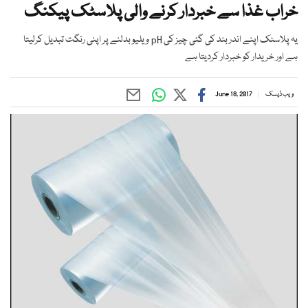
خراب غذا سے خبردار کرنے والی پلاسٹک پیکنگ
یہ پلاسٹک اپنے اندر بند کی گئی چیز کی pH ویلیو بدلنے پر اپنی رنگت تبدیل کرلیتا
ہے اور خریدار کو خبردار کردیتا ہے
ویب ڈیسک
June 18, 2017