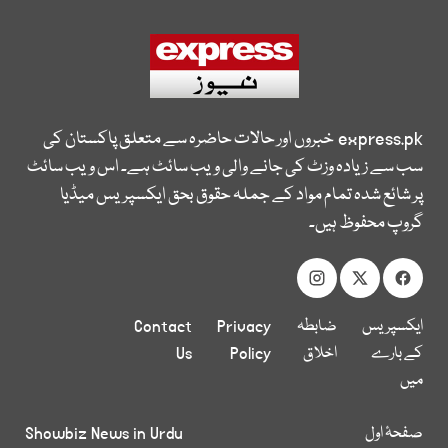
express.pk
خبروں اور حالات حاضرہ سے متعلق پاکستان کی
سب سے زیادہ وزٹ کی جانے والی ویب سائٹ ہے۔ اس ویب سائٹ
پر شائع شدہ تمام مواد کے جملہ حقوق بحق ایکسپریس میڈیا
گروپ محفوظ ہیں۔
ایکسپریس
ضابطہ
Privacy
Contact
کے بارے
اخلاق
Policy
Us
میں
صفحۂ اول
Showbiz News in Urdu