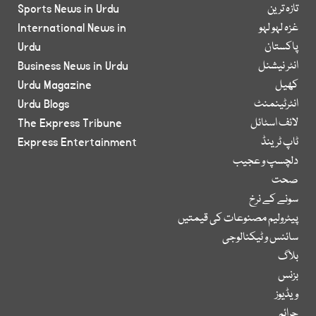
تازہ ترین
Sports News in Urdu
غزہ لہو لہو
International News in
پاکستان
Urdu
انٹر نیشنل
Business News in Urdu
کھیل
Urdu Magazine
انٹرٹینمنٹ
Urdu Blogs
لائف اسٹائل
The Express Tribune
ٹاپ ٹرینڈ
Express Entertainment
دلچسپ و عجیب
صحت
سونے کے نرخ
پیٹرولیم مصنوعات کی قیمتیں
سائنس و ٹیکنالوجی
بلاگ
بزنس
ویڈیوز
جرائم