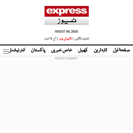
AUGUST 08, 2026
اشتہار لگائیں |
لائیو ٹی وی
| آج کا اخبار
صفحۂ اول
تازہ ترین
کھیل
خاص خبریں
پاکستان
انٹر نیشنل
ٹا