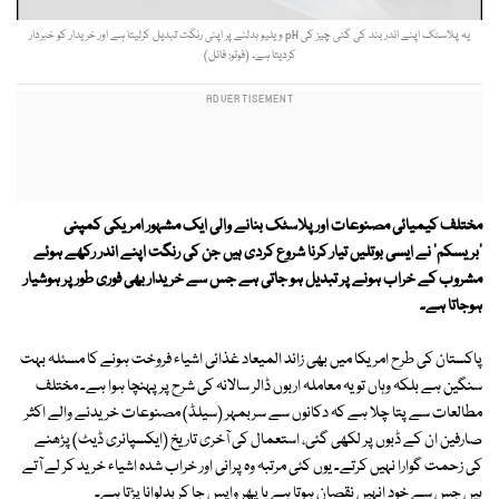
یہ پلاسٹک اپنے اندر بند کی گئی چیز کی pH ویلیو بدلنے پر اپنی رنگت تبدیل کرلیتا ہے اور خریدار کو خبردار
کردیتا ہے۔ (فوٹو: فائل)
مختلف کیمیائی مصنوعات اور پلاسٹک بنانے والی ایک مشہور امریکی کمپنی
'بریسکم' نے ایسی بوتلیں تیار کرنا شروع کردی ہیں جن کی رنگت اپنے اندر رکھے ہوئے
مشروب کے خراب ہونے پر تبدیل ہو جاتی ہے جس سے خریدار بھی فوری طور پر ہوشیار
ہوجاتا ہے۔
پاکستان کی طرح امریکا میں بھی زائد المیعاد غذائی اشیاء فروخت ہونے کا مسئلہ بہت
سنگین ہے بلکہ وہاں تو یہ معاملہ اربوں ڈالر سالانہ کی شرح پر پہنچا ہوا ہے۔ مختلف
مطالعات سے پتا چلا ہے کہ دکانوں سے سربمہر (سیلڈ) مصنوعات خریدنے والے اکثر
صارفین ان کے ڈبوں پر لکھی گئی، استعمال کی آخری تاریخ (ایکسپائری ڈیٹ) پڑھنے
کی زحمت گوارا نہیں کرتے۔ یوں کئی مرتبہ وہ پرانی اور خراب شدہ اشیاء خرید کر لے آتے
ہیں جس سے خود انہیں نقصان ہوتا ہے یا پھر واپس جا کر بدلوانا پڑتا ہے۔