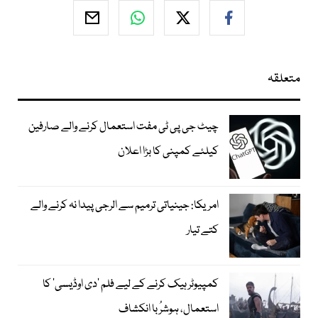
متعلقہ
چیٹ جی پی ٹی مفت استعمال کرنے والے صارفین
کیلئے کمپنی کا بڑا اعلان
امریکا: جینیاتی ترمیم سے الرجی پیدا نہ کرنے والے
کتے تیار
کمپیوٹر ہیک کرنے کے لیے فلم ’دی اوڈیسی‘ کا
استعمال، ہوشرُبا انکشاف