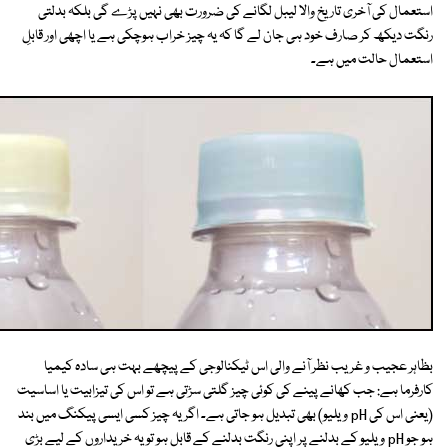
استعمال کی آخری تاریخ والا لیبل لگانے کی ضرورت بھی نہیں پڑے گی بلکہ بدلتی
رنگت دیکھ کر صارف خود ہی جان لے گا کہ یہ چیز خراب ہوچکی ہے یا اچھی اور قابلِ
استعمال حالت میں ہے۔
بظاہر عجیب و غریب نظر آنے والی اس ٹیکنالوجی کے پیچھے بہت ہی سادہ کیمیا
کارفرما ہے: جب کھانے پینے کی کوئی چیز گلتی سڑتی ہے تو اس کی تیزابیت یا اساسیت
(یعنی اس کی pH ویلیو) بھی تبدیل ہو جاتی ہے۔ اگر یہ چیز کسی ایسی پیکنگ میں بند
ہو جو pH ویلیو کے بدلنے پر اپنی رنگت بدلنے کے قابل ہو تو یہ خریداروں کے لیے بڑی