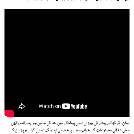
لیکن اگر کھانے پینے کی چیزیں ایسی پیکنگ میں بند کی جائیں جو اپنے اندر رکھی
ہوئی غذائی مصنوعات کے خراب ہونے پر خود ہی اپنا رنگ تبدیل کرلے تو پھر ان کے