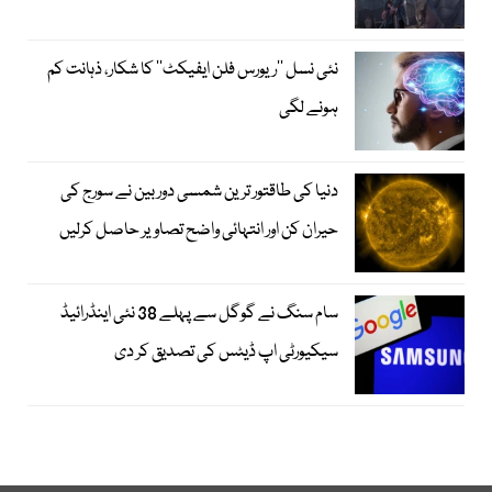
نئی نسل ’’ریورس فلن ایفیکٹ‘‘ کا شکار، ذہانت کم
ہونے لگی
دنیا کی طاقتور ترین شمسی دوربین نے سورج کی
حیران کن اور انتہائی واضح تصاویر حاصل کرلیں
سام سنگ نے گوگل سے پہلے 38 نئی اینڈرائیڈ
سیکیورٹی اپ ڈیٹس کی تصدیق کر دی