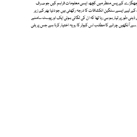
 جھگڑے کے پس منظر میں کچھ ایسی معلومات فراہم کیں جو صرف
کے لیے ایسے سنگین انکشافات کا درجہ رکھتی ہیں جو دنیا بھر کے زیر
ی طور پر تیار ہو ہی رہا تھا کہ ان کی لگائی ہوئی ایک اور پوسٹ سامنے
 آنکھیں چرانے کا مطلب اس کبوتر کا رویہ اختیار کرنا ہے جس پر بلی