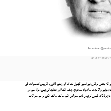
Amjadislam@gmail.
ہ بعض لوگوں نے اسے کھیل تماشا اور اپنے ذاتی یا گروہی تعصبات کی
ہونے والا بہت سا مواد صحیح، چشم کشا اور معلوماتی بھی ہوتا ہے اور
ر نگاہ رکھیں تو یہاں نئے سوالوں کے ساتھ ساتھ کئی پرانے سوالات