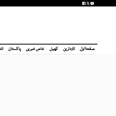
صفحۂ اول
تازہ ترین
کھیل
خاص خبریں
پاکستان
انٹ