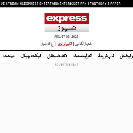
IVE STREAMING
EXPRESS ENTERTAINMENT
CRICKET PAKISTAN
TODAY'S PAPER
AUGUST 09, 2026
اشتہار لگائیں |
لائیو ٹی وی
| آج کا اخبار
ر نیشنل
ٹاپ ٹرینڈ
انٹرٹینمنٹ
لائف اسٹائل
فیکٹ چیک
صحت