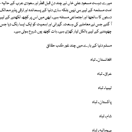
میرے دوست مسعود علی خاں نے چند دن قبل قطر اور سعودی عرب کے حالیہ
امت مسلمہ کے لیے ہی نہیں بلکہ ساری دنیا کے پسماندہ اور ترقی پذیر ممالک 
دستوں کا سانجھا اور اجتماعی مسئلہ ہے۔ ابھی میں اس پر کچھ لکھنے کے لیے ذہن
آ گئے جس نے معاملے کی وسعت، گہرائی اور اہمیت کو ایک ایسا رنگ دیا جس سے
چھپٹنے کے لیے بالکل تیار کھڑی ہے۔ بات کچھ یوں شروع ہوتی ہے۔
مسلم دنیا کے بارے میں چند غور طلب حقائق
افغانستان۔ تباہ
عراق۔ تباہ
لیبیا۔ تباہ
پاکستان۔ تباہ
شام۔ تباہ
صومالیہ۔ تباہ