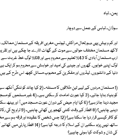
یمن۔ تباہ
سوڈان۔ تباہی کے عمل سے دوچار
لاکھ مسلمان مختلف حوالوں سے موت کے گھاٹ اتارے جا چکے ہیں اور تقریباً 
ارب مسلمان آبادی کا 43% تعلیم سے
لوگ اپنے خوابوں، گھروں اور جینے کی امید اور خواہش سے محروم ہو کر ایک بے
دنیا کے دانشوروں، لیڈروں اور مفکرین کے محبوب مسائل کچھ اس طرح کے ہیں۔
(1 مسلمان مردوں کے لیے تین طلاقوں کا 
کی شان و شوکت کیا ہونی چاہیے؟