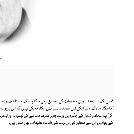
com
فیس بک سے ملنے والی معلومات کی تصدیق اپنی جگہ پر ایک مسئلہ ضرور ہے ک
آماجگاہ بنا رکھا ہے لیکن اس حقیقت سے بھی انکار ممکن نہیں کہ اس پر پوسٹ 
اگر آپ اعداد و شمار کے چکر میں پڑے بغیر صرف مسئلے کی نوعیت اور اہمیت پ
کے جواب یا ان سے متعلق نئی اور بہت غور طلب معلومات بھی ملتی ہیں۔