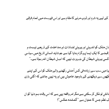
 کے لیے یہ شرم اور ڈوب مرنے کا مقام ہے اور اس فہرست میں تمام فرقے
لمان ملک کو اندرونی اور بیرونی تضادات اور مداخلت کے ذریعے نیست و
ر قبضے کا ایک ایسا پروگرام بنایا گیا ہے جو شاید انسانی تاریخ میں سیاسی
ی بیرونی شیطان کی ضرورت نہیں کہ اصل شیطان اندر ہوتا ہے۔''
ا میں سب سے زیادہ فی کس آمدنی رکھنے والے ملک کو اس کے اپنے
کھوں سے دیکھنے کے باوجود خاموش ہیں اور یہ نہیں جانتے کہ اگلی باری
ئش تو نکل کر سکتی ہے مگر امر واقعہ یہی ہے کہ اس وقت ہم دنیا کو ان