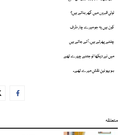
ٹوٹی قبروں میں گھر بناتے ہیں؟
کون ہیں یہ جو میرے چار طرف
چلتے پھرتے ہیں، آتے جاتے ہیں
میں نے دیکھا تو جتنے چہرے تھے
ہو بہو نین نقش میرے تھے۔
متعلقہ