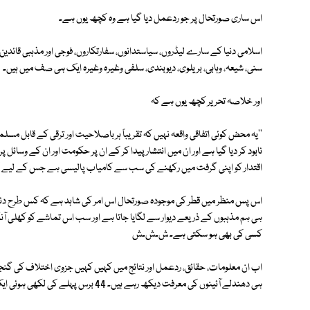
اس ساری صورتحال پر جو ردعمل دیا گیا ہے وہ کچھ یوں ہے۔
اسلامی دنیا کے سارے لیڈروں، سیاستدانوں، سفارتکاروں، فوجی اور مذہبی قائدین
سنی، شیعہ، وہابی، بریلوی، دیوبندی، سلفی وغیرہ وغیرہ ایک ہی صف میں ہیں۔
اور خلاصہ تحریر کچھ یوں ہے کہ
''یہ محض کوئی اتفاقی واقعہ نہیں کہ تقریباً ہر باصلاحیت اور ترقی کے قابل مس
نابود کر دیا گیا ہے اور ان میں انتشار پیدا کر کے ان پر حکومت اور ان کے وسائل پ
اقتدار کو اپنی گرفت میں رکھنے کی سب سے کامیاب پالیسی ہے جس کے لیے کس
اس پس منظر میں قطر کی موجودہ صورتحال اس امر کی شاہد ہے کہ کس طرح دنی
ہی ہم مذہبوں کے ذریعے دیوار سے لگایا جاتا ہے اور سب اس تماشے کو کھلی آن
کسی کی بھی ہو سکتی ہے۔ ش۔ش۔ش
اب ان معلومات، حقائق، ردعمل اور نتائج میں کہیں کہیں جزوی اختلاف کی گنجا
ہی دھندلے آئینوں کی معرفت دیکھ رہے ہیں۔ 44 برس پہلے کی لکھی ہوئی ایک نظم جس کا عنوان ہے ''گمشدہ عکس''!