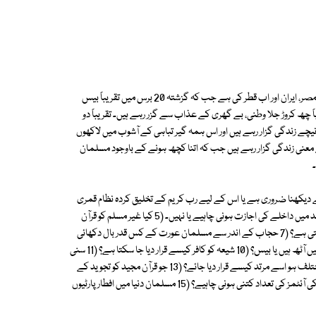
اور کم و بیش یہی صورتحال مراکش، تیونس، مغربی افریقہ کے مسلمان ممالک، مصر، ایران اور اب قطر کی ہے جب کہ گزشتہ 20 برس میں تقریباً بیس
چھ کروڑ جلا وطنی، بے گھری کے عذاب سے گزر رہے ہیں۔ تقریباً دو
 محروم ہے اور 60% لوگ خط غربت سے نیچے زندگی گزار رہے ہیں اور اس ہمہ گیر تباہی کے آشوب میں لاکھوں
 معنی زندگی گزار رہے ہیں جب کہ اتنا کچھ ہونے کے باوجود مسلمان
مسئلہ۔ (2 کیا چاند کو ننگی آنکھ سے دیکھنا ضروری ہے یا اس کے لیے رب کریم کے تخلیق کردہ نظام قمری
کو بنیاد بنایا جائے۔ (3 کیا عورت امامت کر سکتی ہے۔ (4 غیر مسلموں کو مسجد میں داخلے کی اجازت ہونی چاہیے یا نہیں۔ (5 کیا غیر مسلم کو قرآن
مجید دینا جائز ہے؟ (6 کیا ایام حیض کے دوران عورت مسجد میں آ اور بیٹھ سکتی ہے؟ (7 حجاب کے اندر سے مسلمان عورت کے کس قدر بال دکھائی
دینے چاہئیں؟ (8 افطار کے وقت کتنی کھجوریں کھانی چاہئیں۔ (9 تراویح کی رکاتیں آٹھ ہیں یا بیس؟ (10 شیعہ کو کافر کیسے قرار دیا جا سکتا ہے؟ (11 سنی
کو کافر کیسے قرار دیا جا سکتا ہے؟ (12 جس شخص کا عقیدہ اور فرقہ ہم سے مختلف ہو اسے مرتد کیسے قرار دیا جائے؟ (13 جو قرآن مجید کو تجوید کے
ساتھ نہیں پڑھ سکتے ان کے اسلام کا درجہ کیا ہے؟ (14 افطار پارٹی میں کھانے کی آئٹمز کی تعداد کتنی ہونی چاہیے؟ (15 مسلمان دنیا میں افطار پارٹیوں