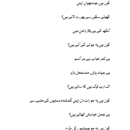
کون ہیں جو مٹھیاں اپنی
کھوٹے سکوں سے بھرے لائے ہیں؟
آنکھ کے بے وقار دامن میں
کون ہیں یہ جو لے کے آئے ہیں؟
بے ثمر خواب، بے ہنر آنسو
بے جہت پاؤں، مضمحل بازو
اک ارب لوگ ہیں کہ سائے ہیں؟
کون ہیں یہ جو رات دن اپنی گمشدہ بستیوں کے ملبے سے
بے عمل خواہش اٹھاتے ہیں؟
کون ہیں یہ جو چیونٹیوں کی طرح