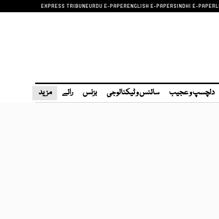
EXPRESS TRIBUNE
URDU E-PAPER
ENGLISH E-PAPER
SINDHI E-PAPER
L
دلچسپ و عجیب
سائنس و ٹیکنالوجی
بزنس
رائے
مزید