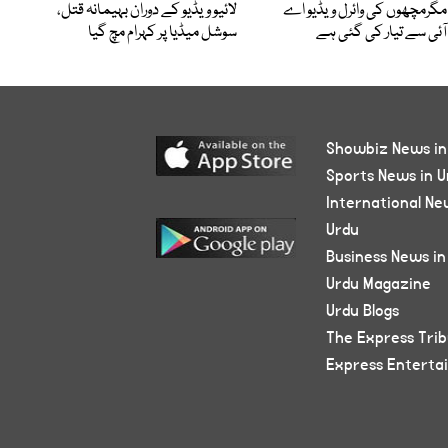
مگرمچھوں کی وائرل ویڈیو اے
لائیو ویڈیو کے دوران بہیمانہ قتل،
آئی سے تیار کی گئی ہے
سوشل میڈیا پر کہرام مچ گیا
Showbiz News in
Sports News in U
International Ne
Urdu
Business News in
Urdu Magazine
Urdu Blogs
The Express Tri
Express Enterta