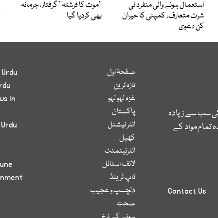
استعمال ہونے والی منفرد ٹی
’’موت کا فرشتہ‘‘ گرفتار، جرمانہ
شرٹ متعارف، کمپنی کا حیران
بھی کردیا گیا
کن دعویٰ
صفحۂ اول
 Urdu
تازہ ترین
rdu
غزہ لہو لہو
ws in
پاکستان
کی سب سے زیادہ
انٹر نیشنل
 Urdu
 تمام مواد کے
کھیل
انٹرٹینمنٹ
لائف اسٹائل
bune
ٹاپ ٹرینڈ
inment
دلچسپ و عجیب
Contact Us
صحت
سونے کے نرخ