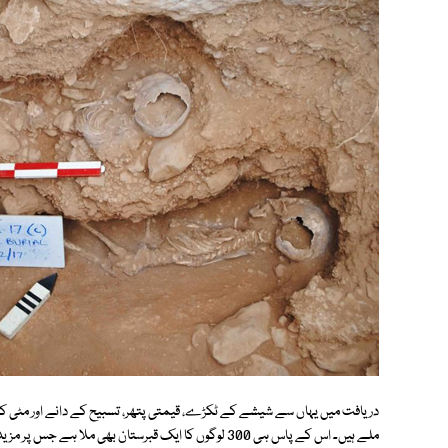
دریافت میں یہاں سے شیشے کے ٹکڑے، قیمتی پتھر، تسبیح کے دانے اور مٹی 
ملے ہیں۔ اس کے پاس ہی 300 لوگوں کا ایک قبرستان بھی ملا ہے جس پر مزید تحقیق کی جارہی ہے۔