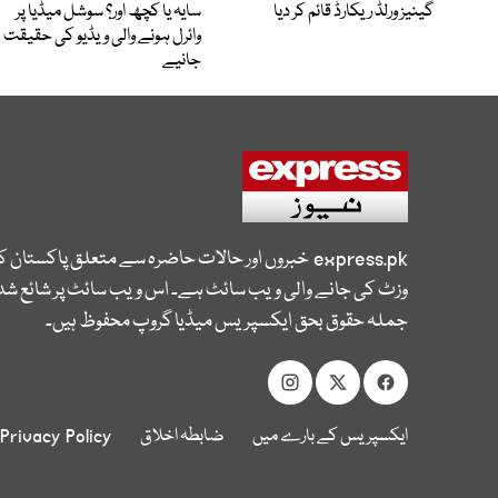
گینیز ورلڈ ریکارڈ قائم کر دیا
سایہ یا کچھ اور؟ سوشل میڈیا پر
وائرل ہونے والی ویڈیو کی حقیقت
جانیے
express.pk
خبروں اور حالات حاضرہ سے متعلق پاکستان 
وزٹ کی جانے والی ویب سائٹ ہے۔ اس ویب سائٹ پر شائع شدہ
جملہ حقوق بحق ایکسپریس میڈیا گروپ محفوظ ہیں۔
ایکسپریس کے بارے میں
ضابطہ اخلاق
Privacy Policy