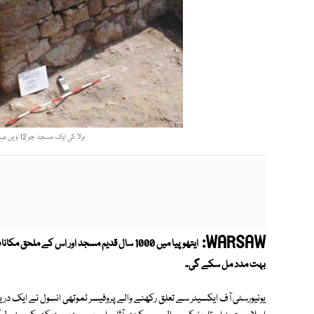
ہرلا کی ایک مسجد جو 12 ویں صدی عیسوی میں تعمیر کی گئی تھی۔ فوٹو: بشکریہ یاہو
WARSAW:
ایتھوپیا میں 1000 سال قدیم مسجد اور اس کے 
بہت مدد مل سکے گی۔
یونیورسٹی آف ایکسیٹر سے تعلق رکھنے والے پروفیسر ٹموتھی انسول نے ایک 