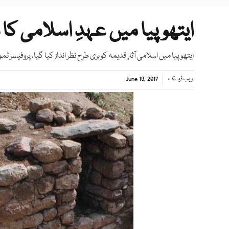
ایتھوپیا میں عہدِ اسلامی کا
ایتھوپیا میں اسلامی آثارِ قدیمہ کو بری طرح نظر انداز کیا گیا، پروفیسر ٹم
ویب ڈیسک
June 19, 2017