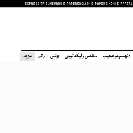
EXPRESS TRIBUNE
URDU E-PAPER
ENGLISH E-PAPER
SINDHI E-PAPER
L
دلچسپ و عجیب
سائنس و ٹیکنالوجی
بزنس
رائے
مزید