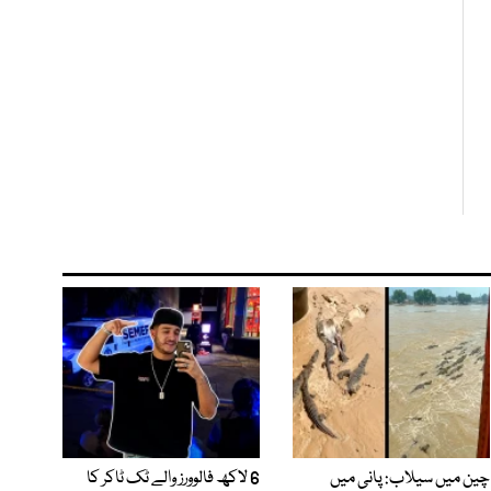
چین میں سیلاب: پانی میں
6 لاکھ فالوورز والے ٹک ٹاکر کا