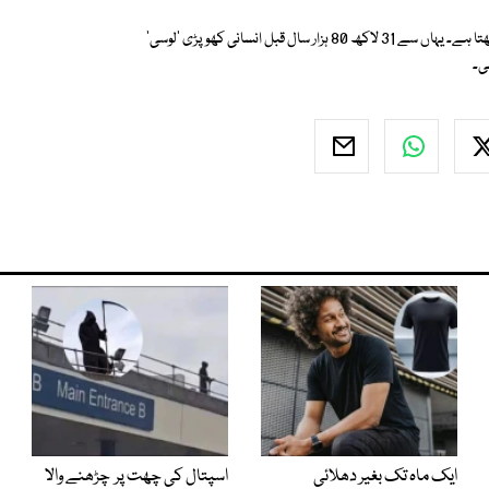
واضح رہے کہ ایتھوپیا انسانی ارتقا کی دریافتوں میں بھی غیرمعمولی اہمیت رکھتا ہے۔ یہاں سے 31 لاکھ 80 ہزار سال قبل انسانی کھوپڑی 'لوسی'
ایک ماہ تک بغیر دھلائی
اسپتال کی چھت پر چڑھنے والا