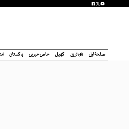
صفحۂ اول
تازہ ترین
کھیل
خاص خبریں
پاکستان
انٹ