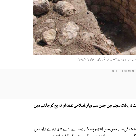
ملحق مکانات دریافت ہوئے ہیں جس سے وہاں اسلامی عہد اور تاریخ کو جاننے میں
دریافت کی ہے جس میں ایتھیوپیا کے دوسرے بڑے شہر دیرے داوا میں