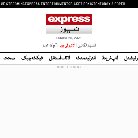
IVE STREAMING
EXPRESS ENTERTAINMENT
CRICKET PAKISTAN
TODAY'S PAPER
AUGUST 08, 2026
اشتہار لگائیں |
لائیو ٹی وی
| آج کا اخبار
ر نیشنل
ٹاپ ٹرینڈ
انٹرٹینمنٹ
لائف اسٹائل
فیکٹ چیک
صحت