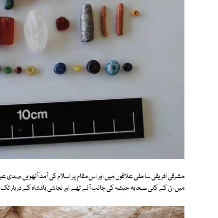
مشرقی افریقی ساحلی علاقوں میں اور اس مقام پر اسلام کی آمد آٹھویں صد
میں ان کے کئی صحابہ حبشہ کی جانب آئے تھے اور نجاشی بادشاہ کے دربار تک پہ