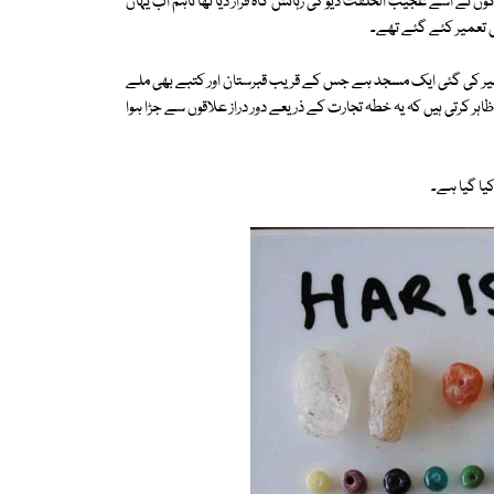
ں نے اسے عجیب الخلقت دیو کی رہائش گاہ قرار دیا تھا تاہم اب یہاں
 تعمیر کئے گئے تھے۔
میر کی گئی ایک مسجد ہے جس کے قریب قبرستان اور کتبے بھی ملے
ہر کرتی ہیں کہ یہ خطہ تجارت کے ذریعے دور دراز علاقوں سے جڑا ہوا
کیا گیا ہے۔