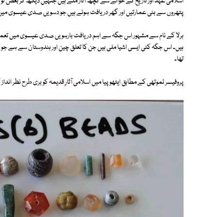
اسلامی عہد اور تاریخ کے حوالے سے کچھ آثار ملے ہیں جنہیں دیکھ کر بعض لوگو
پتھروں سے بنی عمارتیں اور گھر دریافت ہوئے ہیں جو دسویں صدی عیسوی میں
ہرلا کے نام سے مشہور اس جگہ سے اہم دریافت بارہویں صدی عیسوی میں تع
ہیں۔ اس جگہ کئی ایسی اشیا ملی ہیں جن کا تعلق چین اور ہندوستان سے ہے جو ظا
تھا۔
پروفیسر ٹموتھی کے مطابق ایتھوپیا میں اسلامی آثارِ قدیمہ کو بری طرح نظر انداز 