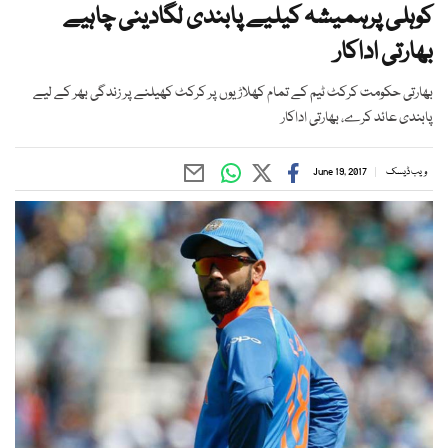
کوہلی پرہمیشہ کیلیے پابندی لگادینی چاہیے
بھارتی اداکار
بھارتی حکومت کرکٹ ٹیم کے تمام کھلاڑیوں پر کرکٹ کھیلنے پر زندگی بھر کے لیے
پابندی عائد کرے، بھارتی اداکار
ویب ڈیسک
June 19, 2017