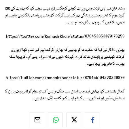
راشد خان نے اپنی ٹوئٹ میں ویرات کوہلی کو فکسر قرار دیتے ہوئے کہا کہ بھارت کی 130
کروڑ عوام کا فخر بیچنے پر زندگی بھر کے لیے کرکٹ کھیلنے پر پابندی لگادینی چاہیے اور
انہیں سلاخوں کے پیچھے ڈال دینا چاہیے۔
https://twitter.com/kamaalrkhan/status/876453653070176256
بھارتی اداکار نے کہا کہ حکومت کو چاہیے کہ بھارتی کرکٹ ٹیم کے تمام کھلاڑیوں پر
کرکٹ کھیلنے پر پابندی عائد کرے کیونکہ انہوں نے نہ صرف اپنے آپ کو بیچا بلکہ
بھارت کا فخر بھی بیچا ہے۔
https://twitter.com/kamaalrkhan/status/876455104320339970
کمال راشد نے کہا بھارتی ٹیم جب لندن سے ملک واپس آئے تو عوام کو ائیرپورٹ پر ان کا
استقبال انڈوں اور ٹماٹروں سے کرنا چاہیے کیونکہ یہ لوگ غدار ہیں۔