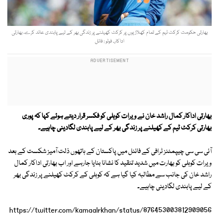
بھارتی حکومت کرکٹ ٹیم کے تمام کھلاڑیوں پر کرکٹ کھیلنے پر زندگی بھر کے لیے پابندی عائد کرے، بھارتی
اداکار۔ فوٹو : فائل
بھارتی اداکار کمال راشد خان نے ویرات کوہلی کو فکسر قرار دیتے ہوئے کہا کہ پوری
بھارتی کرکٹ ٹیم کے کھیلنے پر زندگی بھر کے لیے پابندی لگادینی چاہیے۔
آئی سی سی چیپمئنز ٹرافی کے فائنل میں پاکستان کے ہاتھوں ذلت آمیز شکست کے بعد
ویرات کوہلی کو بھارت میں شدید تنقید کا نشانا بنایا جارہے اور اب بھارتی اداکار کمال
راشد خان کی جانب سے مطالبہ کیا گیا ہے کہ کوہلی کے کرکٹ کھیلنے پر زندگی بھر
کے لیے پابندی لگادینی چاہیے۔
https://twitter.com/kamaalrkhan/status/876453003812909056