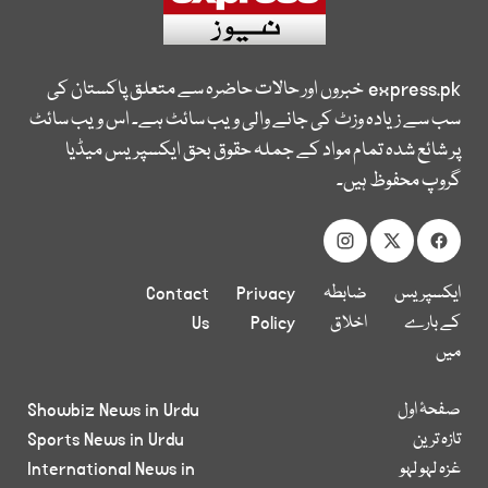
express.pk
خبروں اور حالات حاضرہ سے متعلق پاکستان کی
سب سے زیادہ وزٹ کی جانے والی ویب سائٹ ہے۔ اس ویب سائٹ
پر شائع شدہ تمام مواد کے جملہ حقوق بحق ایکسپریس میڈیا
گروپ محفوظ ہیں۔
ایکسپریس
ضابطہ
Privacy
Contact
کے بارے
اخلاق
Policy
Us
میں
صفحۂ اول
Showbiz News in Urdu
تازہ ترین
Sports News in Urdu
غزہ لہو لہو
International News in