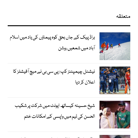
متعلقہ
براڈ پیک کے جاں بحق کوہ پیماؤں کی یاد میں اسلام
آباد میں شمعیں روشن
نیشنل چیمپئنز کپ: پی سی بی نے میچ آفیشلز کا
اعلان کر دیا
شیخ حسینہ کیساتھ ایونٹ میں شرکت پر شکیب
الحسن کی ٹیم میں واپسی کے امکانات ختم