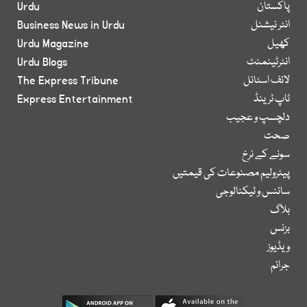
پاکستان
Urdu
انٹر نیشنل
Business News in Urdu
کھیل
Urdu Magazine
انٹرٹینمنٹ
Urdu Blogs
لائف اسٹائل
The Express Tribune
ٹاپ ٹرینڈ
Express Entertainment
دلچسپ و عجیب
صحت
سونے کے نرخ
پیٹرولیم مصنوعات کی قیمتیں
سائنس و ٹیکنالوجی
بلاگ
بزنس
ویڈیوز
جرائم