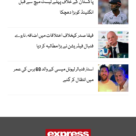
پاکستان کے خلاف پہلے ٹیسٹ میچ سے قبل
انگلینڈ کو بڑا دھچکا
فیفا صدر کیخلاف اختلافات میں اضافہ، ناروے
فٹبال فیڈریشن نے بڑا مطالبہ کر دیا
اسٹار فٹبالر لیونل میسی کے والد 68 برس کی عمر
میں انتقال کر گئے