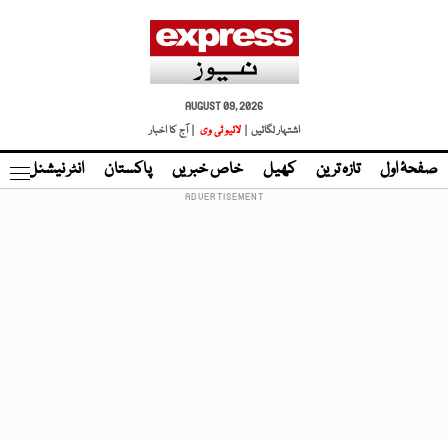
AUGUST 09, 2026
اشتہار لگائیں |
لائیو ٹی وی
| آج کا اخبار
صفحۂ اول
تازہ ترین
کھیل
خاص خبریں
پاکستان
انٹر نیشنل
ٹا