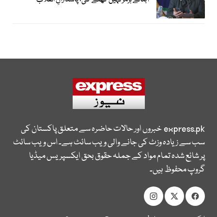
آبنائے ہرمز نہیں کھلے گی؛ پاسدارانِ انقلاب
express.pk
خبروں اور حالات حاضرہ سے متعلق پاکستان کی
سب سے زیادہ وزٹ کی جانے والی ویب سائٹ ہے۔ اس ویب سائٹ
پر شائع شدہ تمام مواد کے جملہ حقوق بحق ایکسپریس میڈیا
گروپ محفوظ ہیں۔