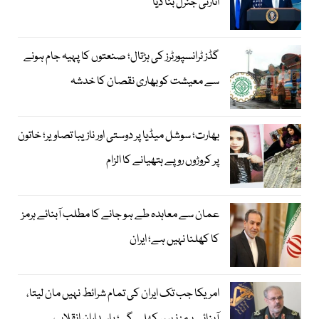
اٹارنی جنرل بنا دیا
گڈز ٹرانسپورٹرز کی ہڑتال؛ صنعتوں کا پہیہ جام ہونے
سے معیشت کو بھاری نقصان کا خدشہ
بھارت؛ سوشل میڈیا پر دوستی اور نازیبا تصاویر؛ خاتون
پر کروڑوں روپے ہتھیانے کا الزام
عمان سے معاہدہ طے ہو جانے کا مطلب آبنائے ہرمز
کا کھلنا نہیں ہے؛ ایران
امریکا جب تک ایران کی تمام شرائط نہیں مان لیتا،