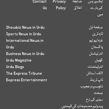
ایکسپریس
ضابطہ
Privacy
Contact
کے بارے
اخلاق
Policy
Us
میں
صفحۂ اول
Showbiz News in Urdu
تازہ ترین
Sports News in Urdu
غزہ لہو لہو
International News in
پاکستان
Urdu
انٹر نیشنل
Business News in Urdu
کھیل
Urdu Magazine
انٹرٹینمنٹ
Urdu Blogs
لائف اسٹائل
The Express Tribune
ٹاپ ٹرینڈ
Express Entertainment
دلچسپ و عجیب
صحت
سونے کے نرخ
پیٹرولیم مصنوعات کی قیمتیں