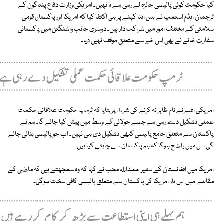
کیا حکومت کوئی پالیسی جائزہ لے رہی ہے یا نہیں۔ امریکی وزارت دفاع پنٹاگون کے
ترجمان ایڈم اسٹمپ نے بس اتنا کہنے پر ہی اکتفا کیا کہ امریکا اور پاکستان قومی
سلامتی کے مختلف امور میں شراکت دار ہیں۔ دوسری جانب واشنگٹن میں پاکستانی
سفارت خانے نے بھی اس خبر سے متعلق موقف نہیں دیا۔
امریکی افسر نے نام ظاہر نہ کرنے کی شرط پر بتایا کہ ٹرمپ حکومت علاقائی حکمت
عملی تشکیل دے رہی ہے جسے جولائی کے وسط میں پیش کیا جائے گا۔ ہم نے
پاکستان سے متعلق جامع پالیسی کبھی تشکیل دی ہی نہیں۔ اب جو پالیسی بنائی جائے
گی اس میں واضح ہوگا کہ ہم پاکستان سے چاہتے کیا ہیں۔
امریکا میں افغانستان کے سفیر حمداللہ محب نے کہا کہ وہ سمجھتے ہیں کہ ماضی کے
مقابلے میں اس بار امریکا کی پاکستان سے متعلق پالیسی کافی سخت ہوگی۔