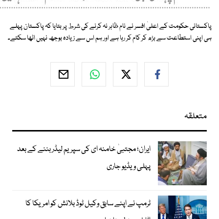
پاکستانی حکومت کے اعلیٰ افسر نے نام ظاہر نہ کرنے کی شرط پر بتایا کہ پاکستان پہلے
ہی اپنی استطاعت سے بڑھ کر کام کر رہا ہے اور ہم اس سے زیادہ بوجھ نہیں اٹھا سکتے۔
متعلقہ
ایران؛ مجتبیٰ خامنہ ای کی سپریم لیڈر بننے کے بعد
پہلی ویڈیو جاری
ٹرمپ نے اپنے سابق وکیل ٹوڈ بلانش کو امریکا کا