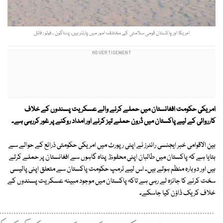
امریکا اور پاکستان قومی سلامتی کے مختلف امور میں پارٹنر ہیں، پنٹاگون ۔ فوٹو : فائل
امریکی حکومت افغانستان میں حملے کرنے والے عسکریت پسندوں کے خلاف
کارروائی کے لیے پاکستان میں ڈرون حملے تیز کرنے اور امداد روکنے پر غور کررہی ہے۔
بین الاقوامی خبر ایجنسی رائٹرز نے اپنی رپورٹ میں امریکی حکومتی ذرائع کے حوالے سے
بتایا ہے کہ پاکستان میں طالبان اپنی محفوظ پناہ گاہوں سے افغانستان پر حملے کرتے
ہیں اور دوبارہ منظم ہوتے ہیں۔ اس لیے ٹرمپ حکومت پاکستان سے متعلق اپنی پالیسی
سخت کرنے کا جائزہ لے رہی ہے تاکہ پاکستان میں موجود مبینہ عسکریت پسندوں کے
خلاف کریک ڈاؤن کیا جاسکے۔