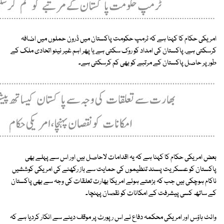
امریکی حکام کا کہنا ہے کہ ٹرمپ حکومت پاکستان میں ڈرون حملوں میں اضافہ
کرسکتی ہے، پاکستان کی امداد کو روک سکتی ہے یا پھر اہم غیر نیٹو اتحادی ملک کے
طور پر حاصل پاکستان کے مرتبے کو بھی کم کرسکتی ہے۔
بعض امریکی حکام کا کہنا ہے کہ یہ اقدامات لاحاصل ہیں اور اس سے پہلے بھی
پاکستان کو عسکریت پسند تنظیموں کی حمایت سے باز رکھنے کی امریکی کوششیں
ناکام ہوچکی ہیں جب کہ بڑھتے ہوئے امریکا بھارت تعلقات کی وجہ سے بھی پاکستان
کے ساتھ کسی پیشرفت کے امکانات کو نقصان پہنچا۔
وائٹ ہاؤس اور امریکی محکمہ دفاع نے اس رپورٹ پر موقف دینے سے انکار کردیا ہے کہ