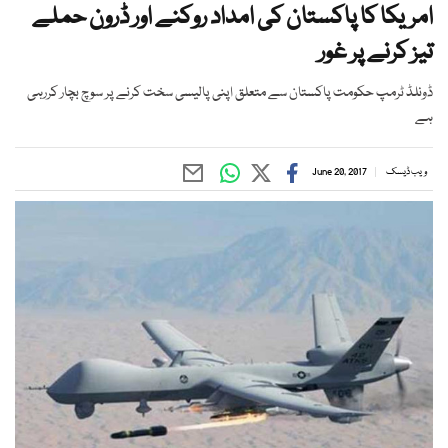
امریکا کا پاکستان کی امداد روکنے اور ڈرون حملے
تیز کرنے پر غور
ڈونلڈ ٹرمپ حکومت پاکستان سے متعلق اپنی پالیسی سخت کرنے پر سوچ بچار کررہی
ہے
ویب ڈیسک
June 20, 2017