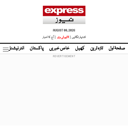
AUGUST 08, 2026
اشتہار لگائیں |
لائیو ٹی وی
| آج کا اخبار
صفحۂ اول
تازہ ترین
کھیل
خاص خبریں
پاکستان
انٹر نیشنل
ٹا