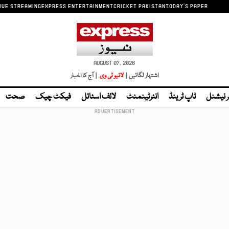
IVE STREAMING
EXPRESS ENTERTAINMENT
CRICKET PAKISTAN
TODAY'S PAPER
AUGUST 07, 2026
اشتہار لگائیں |
لائیو ٹی وی
| آج کا اخبار
ر نیشنل
ٹاپ ٹرینڈ
انٹرٹینمنٹ
لائف اسٹائل
فیکٹ چیک
صحت