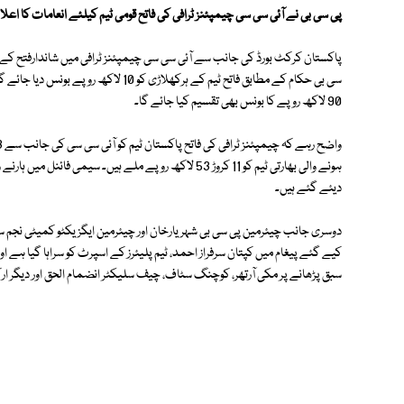
پی سی بی نے آئی سی سی چیمپئنز ٹرافی کی فاتح قومی ٹیم کیلئے انعامات کا اعلان
پاکستان کرکٹ بورڈ کی جانب سے آئی سی سی چیمپئنز ٹرافی میں شاندارفتح کے ب
90 لاکھ روپے کا بونس بھی تقسیم کیا جائے گا۔
دیئے گئے ہیں۔
دوسری جانب چیئرمین پی سی بی شہریارخان اور چیئرمین ایگزیکٹو کمیٹی نجم سیٹھ
کیے گئے پیغام میں کپتان سرفراز احمد، ٹیم پلیئرز کے اسپرٹ کو سراہا گیا ہ
سبق پڑھانے پر مکی آرتھر، کوچنگ سٹاف، چیف سلیکٹر انضمام الحق اور دیگر ارک