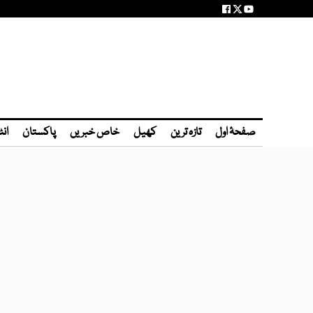
صفحۂ اول
تازہ ترین
کھیل
خاص خبریں
پاکستان
انٹ