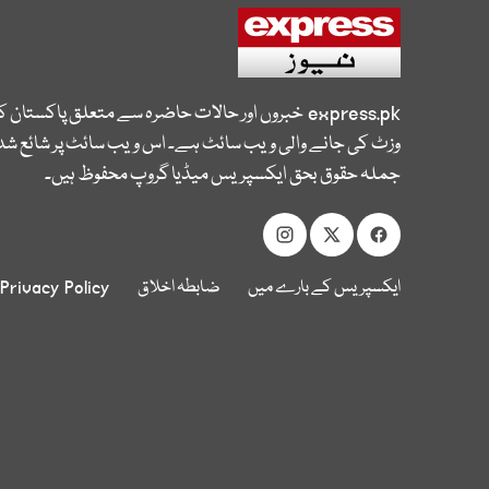
express.pk
خبروں اور حالات حاضرہ سے متعلق پاکستان 
وزٹ کی جانے والی ویب سائٹ ہے۔ اس ویب سائٹ پر شائع شدہ
جملہ حقوق بحق ایکسپریس میڈیا گروپ محفوظ ہیں۔
ایکسپریس کے بارے میں
ضابطہ اخلاق
Privacy Policy