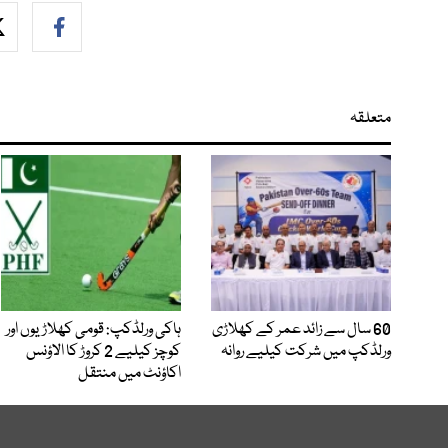
متعلقہ
60 سال سے زائد عمر کے کھلاڑی
ہاکی ورلڈکپ: قومی کھلاڑیوں اور
ورلڈکپ میں شرکت کیلیے روانہ
کوچز کیلیے 2 کروڑ کا الاؤنس
اکاؤنٹ میں منتقل