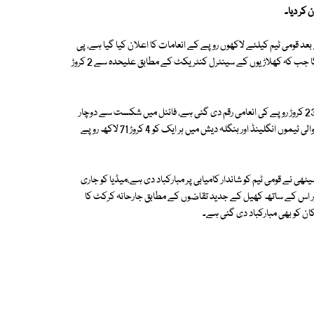
 کر دیا۔
عد قومی ٹیم کیلئے لاکھوں روپے کے انعامات کا اعلان کیا گیا ہے، پی
سی بی حکام کے مطابق فاتح ٹیم کے ہرکھلاڑی کو 10 لاکھ روپے بونس دیا جائے گا جب کہ کھلاڑیوں کے سینٹرل کنٹریکٹ کے مطابق علیحدہ سے 2 کروڑ
واضح رہے کہ چیمپئنز ٹرافی کی فاتح پاکستان ٹیم کو آئی سی سی کی جانب سے 23 کروڑ روپے کی انعامی رقم دی گئی ہے، فائنل میں شکست سے دوچار
ہونے والی بھارتی ٹیم کو 11 کروڑ 53 لاکھ روپے ملے ہیں۔ سیمی فائنل میں ہارنے والی ٹیموں انگلینڈ اور بنگلہ دیش میں ہر ایک کو 4 کروڑ 71 لاکھ روپے
ی نے قومی ٹیم کو شاندار کامیابی پر مبارکباد دی ہے،میڈیا کو جاری
ے اور اس کے ساتھ کھیل کے جدید تقاضوں کے مطابق جارحانہ کرکٹ کا
ان کو بھی مبارکباد دی گئی ہے۔