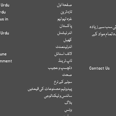
صفحۂ اول
 Urdu
تازہ ترین
rdu
غزہ لہو لہو
ws in
پاکستان
کی سب سے زیادہ
انٹر نیشنل
 Urdu
 تمام مواد کے
کھیل
انٹرٹینمنٹ
لائف اسٹائل
bune
ٹاپ ٹرینڈ
inment
دلچسپ و عجیب
Contact Us
صحت
سونے کے نرخ
پیٹرولیم مصنوعات کی قیمتیں
سائنس و ٹیکنالوجی
بلاگ
بزنس