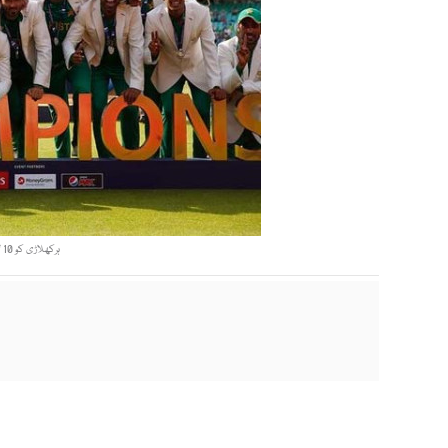
ہرکھلاڑی کو 10 لاکھ روپے بونس دیا جائے گا،فوٹو:فائل