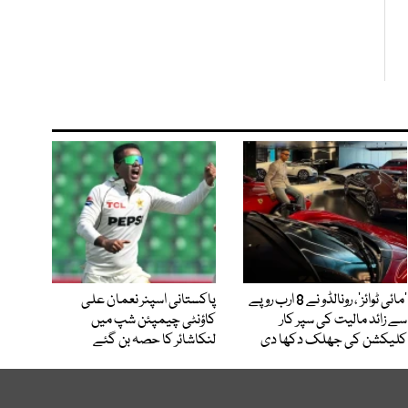
’مائی ٹوائز‘، رونالڈو نے 8 ارب روپے
پاکستانی اسپنر نعمان علی
سے زائد مالیت کی سپر کار
کاؤنٹی چیمپئن شپ میں
کلیکشن کی جھلک دکھا دی
لنکاشائر کا حصہ بن گئے