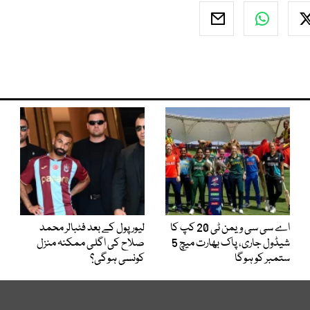
اے سی سی ویمن ٹی 20 کپ کا
لیور پول کے بعد فٹبالر محمد
شیڈول جاری، پاک بھارت میچ 5
صلاح کی اگلی ممکنہ منزل
ستمبر کو ہوگا
کونسی ہوگی؟