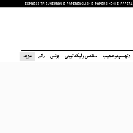
EXPRESS TRIBUNE
URDU E-PAPER
ENGLISH E-PAPER
SINDHI E-PAPER
L
دلچسپ و عجیب
سائنس و ٹیکنالوجی
بزنس
رائے
مزید