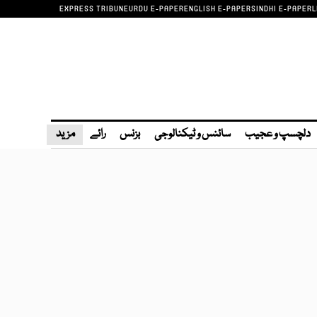
EXPRESS TRIBUNE
URDU E-PAPER
ENGLISH E-PAPER
SINDHI E-PAPER
L
دلچسپ و عجیب
سائنس و ٹیکنالوجی
بزنس
رائے
مزید