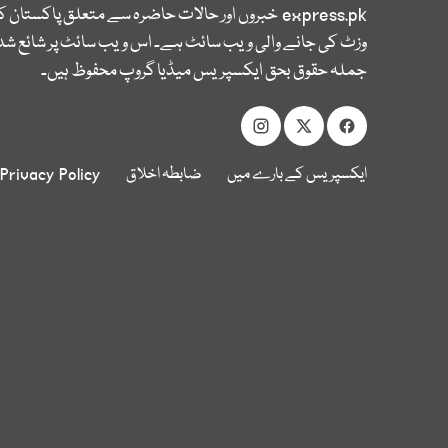
express.pk
خبروں اور حالات حاضرہ سے متعلق پاکستان 
وزٹ کی جانے والی ویب سائٹ ہے۔ اس ویب سائٹ پر شائع شدہ
جملہ حقوق بحق ایکسپریس میڈیا گروپ محفوظ ہیں۔
ایکسپریس کے بارے میں
ضابطہ اخلاق
Privacy Policy