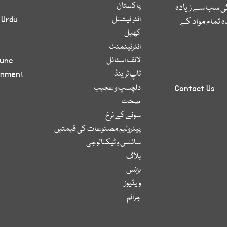
پاکستان
کی سب سے زیادہ
انٹر نیشنل
 Urdu
 تمام مواد کے
کھیل
انٹرٹینمنٹ
لائف اسٹائل
bune
ٹاپ ٹرینڈ
inment
دلچسپ و عجیب
Contact Us
صحت
سونے کے نرخ
پیٹرولیم مصنوعات کی قیمتیں
سائنس و ٹیکنالوجی
بلاگ
بزنس
ویڈیوز
جرائم