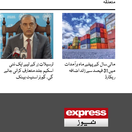
متعلقہ
مالی سال کے پہلے ماہ برآمدات
ترسیلاتِ زر کے لیے ایک نئی
میں 31 فیصد سے زائد اضافہ
اسکیم جلد متعارف کرائی جائے
ریکارڈ
گی، گورنر اسٹیٹ بینک