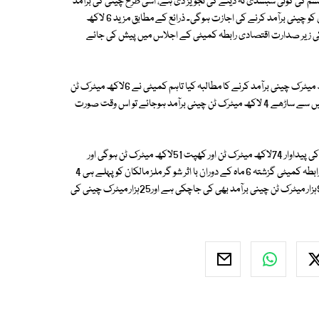
سم کی کوئی سبسڈی نہ دینے کی تجویز دی ہے، اسی طرح چینی کی برآمد
کے لیے کوئی ٹائم فریم بھی مقرر نہیں کیا گیا اور جب تک چاہیں شو گر ملز مالکان کو چینی برآمد کرنے کی اجازت ہوگی۔ ذرائع کے مطابق مزید 6 لاکھ
 کی زیر صدارت اقتصادی رابطہ کمیٹی کے اجلاس میں پیش کی جائے
ذرائع نے بتایاکہ بین الوزارتی کمیٹی کے اجلاس میں شوگر ملز مالکان نے 12 لاکھ میٹرک چینی برآمد کرنے کا مطالبہ کیا تاہم کمیٹی نے 6لاکھ میٹرک ٹن
برآمد کرنے کی حمایت کی اور فیصلہ کیا گیا کہ جب مجوزہ 6لاکھ میٹر ک ٹن میں سے ساڑھے 4 لاکھ میٹرک ٹن چینی برآمد ہوجائے تو اس وقت صورت
ذرائع کے مطابق کمیٹی کو شوگر ملزمالکان نے بتایا کہ اس سال ملک میں چینی کی پیداوار 74لاکھ میٹرک ٹن اور کھپت 51لاکھ میٹرک ٹن ہوگی اور
9لاکھ میٹرک ٹن چینی گزشتہ سال کی پڑی ہوئی ہے۔ واضح رہے کہ اقتصادی رابطہ کمیٹی گزشتہ 6 ماہ کے دوران با اثر شو گر ملز مالکان کو پہلے ہی 4
لاکھ 25ہزار ٹن چینی برآمد کرنے کی اجازت دے چکی ہے جس میں 3لاکھ 93ہزار میٹرک ٹن چینی برآمد بھی کی جاچکی ہے اور25ہزار میٹرک چینی کی