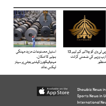
پی ٹی وی کو چلانے کے لیے 13
اسٹیل مصنوعات مزید مہنگی
ارب روپے کی ضمنی گرانٹ
ہونے کا امکان،
منظور
مینوفیکچررزکیلئے بجلی پر سیلز
ٹیکس عائد
Showbiz News in
Sports News in U
International Ne