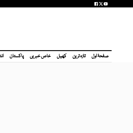
صفحۂ اول
تازہ ترین
کھیل
خاص خبریں
پاکستان
انٹ