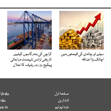
سونے اور چاندی کی قیمتوں میں
کراچی کی بندرگاہوں کیلیے
اچانک بڑا اضافہ
تاریخی ٹرانس شپمنٹ مراعاتی
پیکیج، بڑے ریلیف کا اعلان
صفحۂ اول
 Urdu
تازہ ترین
rdu
غزہ لہو لہو
ws in