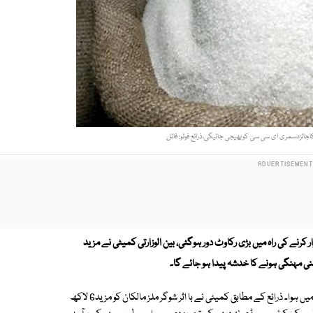
رنے کی راہ میں بڑی رکاوٹ دور ہوگئی، بین الوزارتی کمیٹی نے مزید
بین الوزارتی کمیٹی کا اجلاس وزیر تجارت خرم دستگیر کی زیر صدارت اسلام آباد میں ہوا۔ ذرائع کے مطابق کمیٹی نے با اثر شوگر ملز مالکان کو مزید6 لاکھ