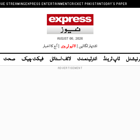
IVE STREAMING
EXPRESS ENTERTAINMENT
CRICKET PAKISTAN
TODAY'S PAPER
AUGUST 06, 2026
اشتہار لگائیں |
لائیو ٹی وی
| آج کا اخبار
ر نیشنل
ٹاپ ٹرینڈ
انٹرٹینمنٹ
لائف اسٹائل
فیکٹ چیک
صحت