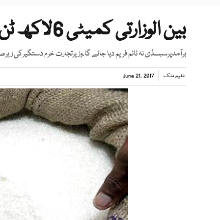
بین الوزارتی کمیٹی 6لاکھ ٹن چینی برآمد کرنے کی حامی
برآمدپرسبسڈی نہ ٹائم فریم دیا جائے گا،وزیرتجارت خرم دستگیرکی زی
علیم ملک
June 21, 2017