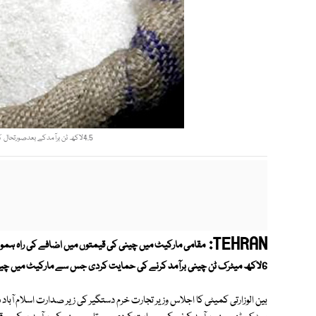
4.5لاکھ ٹن برآمدکے بعدصورتحال کاجائزہ،سمری ای سی سی کوبھیجی جائیگی،ذرائع فوٹو: فائل
TEHRAN:
مقامی مارکیٹ میں چینی کی قیمتوں میں اضافے کی راہ ہموار ک
6لاکھ میٹرک ٹن چینی برآمد کرنے کی حمایت کردی جس سے مارکیٹ میں چینی مہنگی ہونے کا خدشہ پیدا ہو جائے گا۔