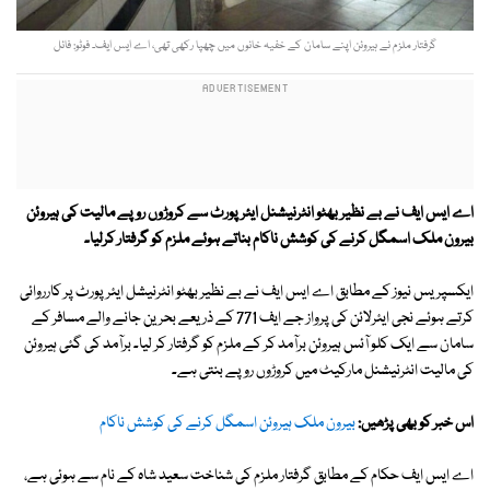
گرفتار ملزم نے ہیروئن اپنے سامان کے خفیہ خانوں میں چھپا رکھی تھی، اے ایس ایف۔ فوٹو: فائل
اے ایس ایف نے بے نظیر بھٹو انٹرنیشنل ایئر پورٹ سے کروڑوں روپے مالیت کی ہیروئن
بیرون ملک اسمگل کرنے کی کوشش ناکام بناتے ہوئے ملزم کو گرفتار کرلیا۔
ایکسپریس نیوز کے مطابق اے ایس ایف نے بے نظیر بھٹو انٹرنیشل ایئرپورٹ پر کارروائی
کرتے ہوئے نجی ایئرلائن کی پرواز جے ایف 771 کے ذریعے بحرین جانے والے مسافر کے
سامان سے ایک کلو آئس ہیروئن برآمد کر کے ملزم کو گرفتار کر لیا۔ برآمد کی گئی ہیروئن
کی مالیت انٹرنیشنل مارکیٹ میں کروڑوں روپے بنتی ہے۔
اس خبر کو بھی پڑھیں:
بیرون ملک ہیروئن اسمگل کرنے کی کوشش ناکام
اے ایس ایف حکام کے مطابق گرفتار ملزم کی شناخت سعید شاہ کے نام سے ہوئی ہے،