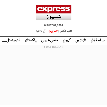
AUGUST 06, 2026
اشتہار لگائیں |
لائیو ٹی وی
| آج کا اخبار
صفحۂ اول
تازہ ترین
کھیل
خاص خبریں
پاکستان
انٹر نیشنل
ٹا