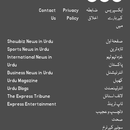
ایکسپریس
ضابطہ
Privacy
Contact
کے بارے
اخلاق
Policy
Us
میں
صفحۂ اول
Showbiz News in Urdu
تازہ ترین
Sports News in Urdu
غزہ لہو لہو
International News in
پاکستان
Urdu
انٹر نیشنل
Business News in Urdu
کھیل
Urdu Magazine
انٹرٹینمنٹ
Urdu Blogs
لائف اسٹائل
The Express Tribune
ٹاپ ٹرینڈ
Express Entertainment
دلچسپ و عجیب
صحت
سونے کے نرخ