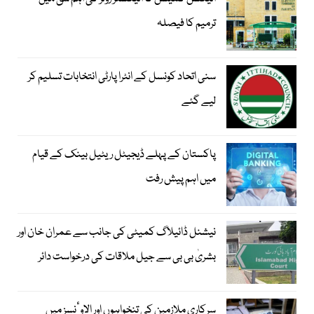
ترمیم کا فیصلہ
سنی اتحاد کونسل کے انٹرا پارٹی انتخابات تسلیم کر
لیے گئے
پاکستان کے پہلے ڈیجیٹل ریٹیل بینک کے قیام
میں اہم پیش رفت
نیشنل ڈائیلاگ کمیٹی کی جانب سے عمران خان اور
بشریٰ بی بی سے جیل ملاقات کی درخواست دائر
سرکاری ملازمین کی تنخواہوں اور الاوٴنسز میں