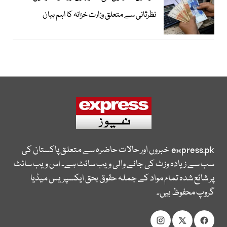
نظرثانی سے متعلق وزارت خزانہ کا اہم بیان
express.pk
خبروں اور حالات حاضرہ سے متعلق پاکستان کی
سب سے زیادہ وزٹ کی جانے والی ویب سائٹ ہے۔ اس ویب سائٹ
پر شائع شدہ تمام مواد کے جملہ حقوق بحق ایکسپریس میڈیا
گروپ محفوظ ہیں۔