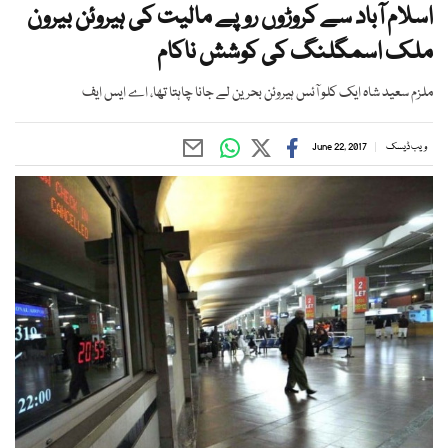
اسلام آباد سے کروڑوں روپے مالیت کی ہیروئن بیرون
ملک اسمگلنگ کی کوشش ناکام
ملزم سعید شاہ ایک کلو آئس ہیروئن بحرین لے جانا چاہتا تھا، اے ایس ایف
ویب ڈیسک
June 22, 2017