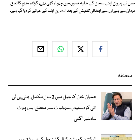
جس نے ہیروئن اپنے سامان کے خفیہ خانوں میں چھپا رکھی تھی، گرفتار ملزم کا تعلق
مردان سے ہے اور اسے ابتدائی تفتیش کے بعد اے این ایف کے حوالے کر دیا گیا ہے۔
متعلقہ
عمران خان کو جیل میں 3 سال مکمل، بانی پی ٹی
آئی کو دستیاب سہولیات سے متعلق اہم رپورٹ
سامنے آگئی
الیکشن کمیشن کا الیکشنز رولز کی اہم شق میں