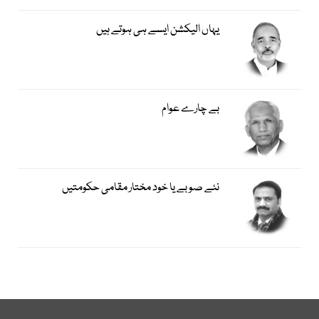
یہاں الیکشن ایسے ہی ہوتے ہیں
بے چارے عوام
نئے صوبے یا خود مختار مقامی حکومتیں