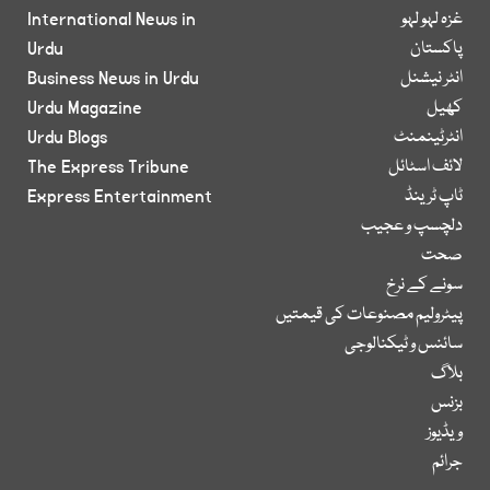
غزہ لہو لہو
International News in
پاکستان
Urdu
انٹر نیشنل
Business News in Urdu
کھیل
Urdu Magazine
انٹرٹینمنٹ
Urdu Blogs
لائف اسٹائل
The Express Tribune
ٹاپ ٹرینڈ
Express Entertainment
دلچسپ و عجیب
صحت
سونے کے نرخ
پیٹرولیم مصنوعات کی قیمتیں
سائنس و ٹیکنالوجی
بلاگ
بزنس
ویڈیوز
جرائم