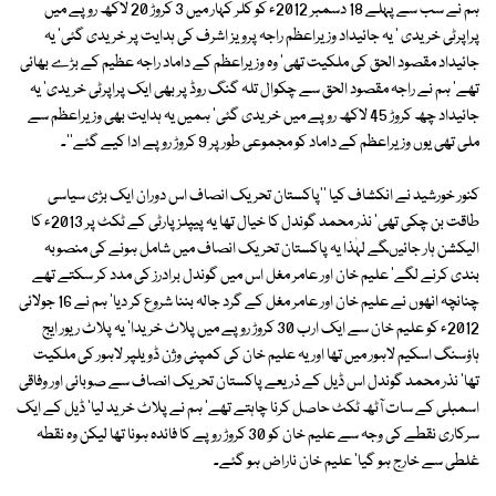
ہم نے سب سے پہلے 18 دسمبر 2012ء کو کلر کہار میں 3 کروڑ 20 لاکھ روپے میں
پراپرٹی خریدی ' یہ جائیداد وزیراعظم راجہ پرویز اشرف کی ہدایت پر خریدی گئی' یہ
جائیداد مقصود الحق کی ملکیت تھی' وہ وزیراعظم کے داماد راجہ عظیم کے بڑے بھائی
تھے' ہم نے راجہ مقصود الحق سے چکوال تلہ گنگ روڈ پر بھی ایک پراپرٹی خریدی' یہ
جائیداد چھ کروڑ 45 لاکھ روپے میں خریدی گئی' ہمیں یہ ہدایت بھی وزیراعظم سے
ملی تھی یوں وزیراعظم کے داماد کو مجموعی طور پر 9 کروڑ روپے ادا کیے گئے''۔
کنور خورشید نے انکشاف کیا ''پاکستان تحریک انصاف اس دوران ایک بڑی سیاسی
طاقت بن چکی تھی' نذر محمد گوندل کا خیال تھا یہ پیپلز پارٹی کے ٹکٹ پر 2013ء کا
الیکشن ہار جائیںگے لہٰذا یہ پاکستان تحریک انصاف میں شامل ہونے کی منصوبہ
بندی کرنے لگے' علیم خان اور عامر مغل اس میں گوندل برادرز کی مدد کر سکتے تھے
چنانچہ انھوں نے علیم خان اور عامر مغل کے گرد جالہ بننا شروع کر دیا' ہم نے 16 جولائی
2012ء کو علیم خان سے ایک ارب 30 کروڑ روپے میں پلاٹ خریدا' یہ پلاٹ ریور ایج
ہاؤسنگ اسکیم لاہور میں تھا اور یہ علیم خان کی کمپنی وژن ڈویلپر لاہور کی ملکیت
تھا' نذر محمد گوندل اس ڈیل کے ذریعے پاکستان تحریک انصاف سے صوبائی اور وفاقی
اسمبلی کے سات آٹھ ٹکٹ حاصل کرنا چاہتے تھے' ہم نے پلاٹ خرید لیا' ڈیل کے ایک
سرکاری نقطے کی وجہ سے علیم خان کو 30 کروڑ روپے کا فائدہ ہونا تھا لیکن وہ نقطہ
غلطی سے خارج ہو گیا' علیم خان ناراض ہو گئے۔