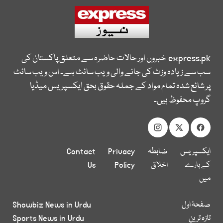
express.pk
خبروں اور حالات حاضرہ سے متعلق پاکستان کی
سب سے زیادہ وزٹ کی جانے والی ویب سائٹ ہے۔ اس ویب سائٹ
پر شائع شدہ تمام مواد کے جملہ حقوق بحق ایکسپریس میڈیا
گروپ محفوظ ہیں۔
ایکسپریس
ضابطہ
Privacy
Contact
کے بارے
اخلاق
Policy
Us
میں
صفحۂ اول
Showbiz News in Urdu
تازہ ترین
Sports News in Urdu