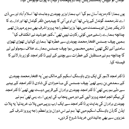
گوندل کو کیپٹل ایڈمنسٹریشن اینڈ ڈویلپمنٹ (کیڈ) کا پورٹ فولیو مل گیا۔
یوں ہمارا کام مزید آسان ہو گیا' اب ہمارا وزیر چوہدری وجاہت تھا' اسلام آباد اور سی ڈی
اے نذر محمد گوندل کے پاس تھا' ای او بی آئی کا چیئرمین ظفر گوندل تھا اور ادارے کا
ڈائریکٹر جنرل انویسٹمنٹ میںتھا' وزیراعظم راجہ پرویز اشرف بھی ہم پر مہربان تھے
چنانچہ ہمارے راستے میں کوئی رکاوٹ نہیں تھی''۔کنور خورشید نے انکشاف کیا''
ہمیں چیف جسٹس افتخار محمد چوہدری سے خطرہ تھا' ہماری کہانیاں تھوڑی تھوڑی
سامنے آنے لگی تھیں' ہمیں محسوس ہوا چیف جسٹس ہمارے خلاف سوموٹو لے لے
گا چنانچہ ہم نے مستقبل کے خطرات سے بچنے کے لیے ڈاکٹر امجد کو زیر بار لانے کا
فیصلہ کیا.
ڈاکٹر امجد لاہور کی ایک بڑی ہاؤسنگ اسکیم کے مالک ہیں' یہ افتخار محمد چوہدری
کے سمدھی بن رہے تھے' چیف جسٹس کی صاحبزادی کی شادی ڈاکٹر امجد کے بیٹے
سے طے ہو رہی تھی' ڈاکٹر امجد چوہدری برادران کے قریبی دوست بھی تھے' ڈاکٹر امجد
کی بیگم انجم امجد پرویز الٰہی کے دور میں پنجاب کی ایم پی اے رہی تھی' ہم نے
چوہدری برادران کی ہدایت پر ڈاکٹر امجد سے ایک ارب روپے میں پلاٹ خریدلیا' یہ پلاٹ
ایڈن گارڈن ہاؤسنگ اسکیم میں تھا' ہم نے اس دوران وزیراعظم راجہ پرویز اشرف کے
عزیزوں سے بھی جائیدادیں خریدنا شروع کر دیں۔