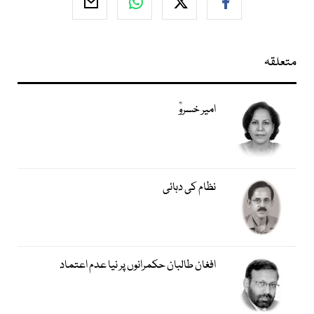
متعلقہ
امیر خسروؒ
نظام کی دہائی
افغان طالبان حکمرانوں پر نیا عدم اعتماد