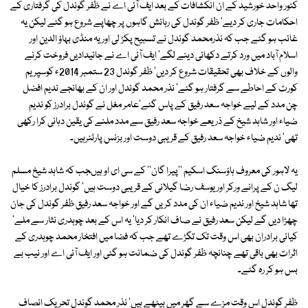
کنور واحد خورشید کے ان انکشافات کے بعد ایف آئی اے نے ظفر گوندل کی گرفتاری کے
احکامات جاری کر دیے' ظفر گوندل کی رہائش گاہوں پر چھاپے شروع ہو گئے لیکن یہ
غائب ہو گئے جب کہ نذرمحمد گوندل نے تسبیح پکڑ لی اور یہ منڈی بہاؤ الدین اور
اسلام آباد میں ورد کرتے دکھائی دینے لگے' ایف آئی اے نے جائیدادیں فروخت کرنے
والوں کے خلاف بھی تحقیقات شروع کر دیں' ظفر گوندل 23 ستمبر 2014ء کوسپریم
کورٹ کے احاطے سے گرفتار ہو گئے' نذر محمد گوندل اور ان کے بھانجے ندیم افضل
چن مدد کے لیے خواجہ سعد رفیق کے پاس گئے'عامر مغل نے گوندل برادرز کو ندیم
ضیاء اور شاہد شیخ کے ذریعے خواجہ سعد رفیق سے مدد ملنے کی یقین دہانی کرا رکھی
تھی' ندیم ضیاء خواجہ سعد رفیق کے قریبی دوست اور بزنس پارٹنرہیں۔
یہ لاہور کی معروف ہاؤسنگ اسکیم ''پیرا گان'' کے سی ای او ہیںجب کہ شاہد شیخ مسلم
لیگ ن کے پرانے ورکر اور یوسف رضا گیلانی کے قریبی دوست ہیں' گوندل برادرز کا خیال
تھا شاہد شیخ اور ندیم ضیاء ان کی مدد کریں گے اور خواجہ سعد رفیق ظفر گوندل کی جان
چھڑا دیں گے لیکن سعد رفیق نے صاف انکار کر دیا' یہ اس کے بعد چوہدری نثار سے ملے'
کیانی برادران بھی اس وقت تک تگڑے تھے جب کہ فضا میں افتخار محمد چوہدری کے
اثرات بھی باقی تھے چنانچہ ظفر گوندل کی ضمانت ہو گئی اور ایف آئی اے اور نیب بے
بس ہو کر رہ گئے۔
ظفر گوندل اس وقت مزے سے گھر میں بیٹھے ہیں' نذر محمد گوندل تحریک انصاف