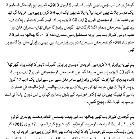
گوندل برادرز نے انھیں راضی کرنے کے لیے 9 فروری 2013ء کو ریور ایج ہاؤسنگ اسکیم کا
ایک دوسرا پلاٹ بھی خرید لیا' یہ پلاٹ بھی ایک ارب 30 کروڑ روپے میں خریدا گیا تھا
یوں علیم خان کو مجموی طور پر 2 ارب 60 کروڑ روپے ادا کیے گئے'یہ دونوں پلاٹ دریا
برد تھے' عامر مغل ہمارا اگلا ٹارگٹ تھا' گوندل برادرز کا خیال تھا یہ عمران خان اور
علیم دونوں کے قریب ہے اور یہ مستقبل میں ہماری مدد کرے گا چنانچہ ہم نے 30
جنوری 2013ء کو عامر مغل سے مزید دو پراپرٹیز خرید لیں' پہلی پراپرٹی مال روڈ لاہور پر
تھی.
ہم نے یہ پراپرٹی 79 کروڑ میں خریدی' دوسری پراپرٹی گلبرگ لاہور کا ایک پرانا گھر تھا'
یہ گھر 33 کروڑ روپے میں خریدا گیا' یوں عامر مغل کو مجموعی طور پر 7 ارب روپے کا
فائدہ پہنچایا گیا (نوٹ: گوندل برادرز نے عامر مغل سے اس سے قبل ایک ارب 47 کروڑ
روپے کا پلاٹ بھی خریدا تھا اور اس پلاٹ پر چار ارب چالیس کروڑ مالیت کی عمارت
بنانے کا ٹھیکہ بھی دیا تھا) کنور خورشید کے بقول ہماری کہانیاں اس دوران ایف آئی اے
اور سپریم کورٹ تک پہنچ گئیں۔
ہم گرفتاری کے قریب تھے چنانچہ ہم نے چیف جسٹس افتخار محمد چوہدری کو نرم
کرنے کے لیے ڈاکٹر امجد کو مزید ''اوبلائج'' کرنا شروع کر دیا' ہم نے 7 فروری 2013ء کو
ایڈن ہاؤسنگ سوسائٹی فیصل آباد کا ایک پلاٹ بھی 90 کروڑ روپے میں خرید لیا' یہ