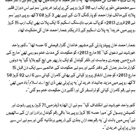
پلاٹ ضیاء الطاف کی ملکیت تھا ' یہ ڈاکٹر امجد کا فرنٹ مین تھا یوں ہم نے ڈاکٹر امجد
سے مجموعی طور پر ایک ارب 90 کروڑ روپے کی پراپرٹیز خریدیں' ہم نے اس دوران فقیر
پلازہ کے مالک نواز احمد کو پارکنگ لاٹ کے لیے بھی 3 کروڑ 60 لاکھ روپے دیے' ہم
نے 20 فروری 2013ء کو پاک عرب ہاؤسنگ اسکیم کا ایک پلاٹ بھی ایک ارب 15 کروڑ
روپے میں خریدا' یہ پلاٹ اسکیم کے ڈائریکٹر عمار احمد خان کی ملکیت تھا۔
عمار احمد خان پیپلز پارٹی کے مشہور خاندان گلزار فیملی کا حصہ تھا'' ۔کنور واحد
خورشید نے دعویٰ کیا'' 16 مارچ 2013ء کو حکومت کی مدت ختم ہو رہی تھی' مارچ کے
شروع میں چوہدری وجاہت اور ظفر گوندل کو ایک بار پھر جی ایچ کیو بلایا گیا' یہ دونوں
کوارٹر ماسٹر جنرل کے دفتر گئے اور ہم نے حکومت کے خاتمے سے ایک دن قبل 15
مارچ 2013ء کو جنرل اشفاق پرویز کیانی کے بھائی کامران کیانی سے 6 ارب 82 کروڑ 50
لاکھ روپے میں مزید جائیداد خرید لی' یہ پراپرٹی بھی ڈی ایچ اے اسلام آباد میں تھی'
ہم نے رقم کامران کیانی کو ٹرانسفر کی اور اگلے دن حکومت ختم ہو گئی''۔
کنور واحد خورشید نے انکشاف کیا'' ہم نے ان اٹھارہ ڈیلز میں 71 کروڑ روپے رشوت اور
کمیشن وصول کی' میرا حصہ 16 کروڑ روپے بنا' باقی رقم گوندل برادرز اور ان کے ساتھیوں
نے آپس میں بانٹ لی' یہ رقم بعد ازاں ہنڈی کے ذریعے برطانیہ گئی اور ہم نے اس سے
وہاں پراپرٹی خریدی''۔