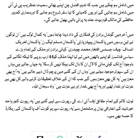
میں شامل ہو چکے ہیں جب کہ ندیم افضل چن اپنے بھائی سمیت عنقریب پی ٹی آئی
میں شامل ہو جائیں گے اور یوں کامیابی کا نیا سفر شروع ہو جائے گا اورہماری کمزور
حافظے کی مالک قوم بہت جلد یہ پرانی باتیں بھول جائے گی۔
میں آخر میں گوندل برادرز کی فنکاری کی داد دینا چاہتا ہوں' یہ کمال لوگ ہیں' ان لوگوں
نے تین برسوں میں پاکستان پیپلز پارٹی' پاکستان مسلم لیگ ن' پاکستان تحریک
انصاف' چیف جسٹس افتخار محمد چوہدری' کیانی برادرز اور ملک کے تمام بڑے
سیاسی فنانسرز کو اپنے ہاتھوں میں لے لیا لہٰذا ملک کو44 ارب روپے کا ٹیکہ لگانے کے
باوجود آج تک کوئی مائی کا لال ان کا بال تک بیکا نہیں کر سکا' یہ جہاں جاتے ہیں وہاں
ان کے سپورٹر موجود ہوتے ہیں' وہاں ان کے گلے میں پرچم ڈال دیے جاتے ہیں' یہ آج بھی
معزز ہیں' یہ کل بھی معزز ہوں گے جب کہ ان کے خلاف تحقیقات کرنے والے کل بھی بے
عزت اور غدار تھے اور یہ آج بھی غدار اور بے عزت ہیں ' واہ سبحان اللہ۔
نوٹ: کالم کے تمام حقائق ایف آئی اے کی رپورٹ سے لیے گئے ہیں' یہ رپورٹ کنور واحد
خورشید کے اعترافی بیان پر مشتمل ہے'یہ رپورٹ سپریم کورٹ آف پاکستان کے ریکارڈ
کا حصہ بھی ہے۔