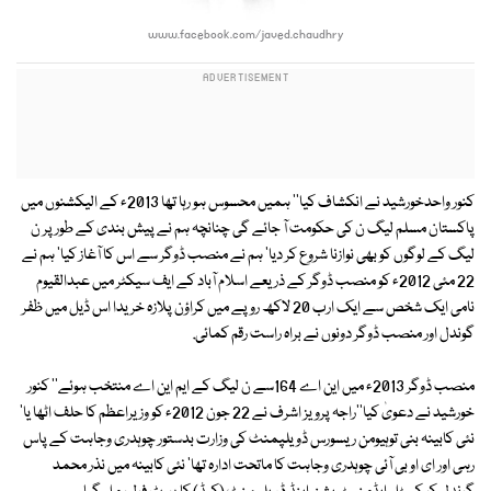
www.facebook.com/javed.chaudhry
کنور واحدخورشید نے انکشاف کیا'' ہمیں محسوس ہو رہا تھا 2013ء کے الیکشنوں میں
پاکستان مسلم لیگ ن کی حکومت آ جائے گی چنانچہ ہم نے پیش بندی کے طور پر ن
لیگ کے لوگوں کو بھی نوازنا شروع کر دیا' ہم نے منصب ڈوگر سے اس کا آغاز کیا' ہم نے
22 مئی 2012ء کو منصب ڈوگر کے ذریعے اسلام آباد کے ایف سیکٹر میں عبدالقیوم
نامی ایک شخص سے ایک ارب 20 لاکھ روپے میں کراؤن پلازہ خریدا اس ڈیل میں ظفر
گوندل اور منصب ڈوگر دونوں نے براہ راست رقم کمائی.
منصب ڈوگر 2013ء میں این اے 164سے ن لیگ کے ایم این اے منتخب ہوئے'' کنور
خورشید نے دعویٰ کیا''راجہ پرویز اشرف نے 22 جون 2012ء کو وزیراعظم کا حلف اٹھا یا'
نئی کابینہ بنی توہیومن ریسورس ڈویلپمنٹ کی وزارت بدستور چوہدری وجاہت کے پاس
رہی اور ای او بی آئی چوہدری وجاہت کا ماتحت ادارہ تھا' نئی کابینہ میں نذر محمد