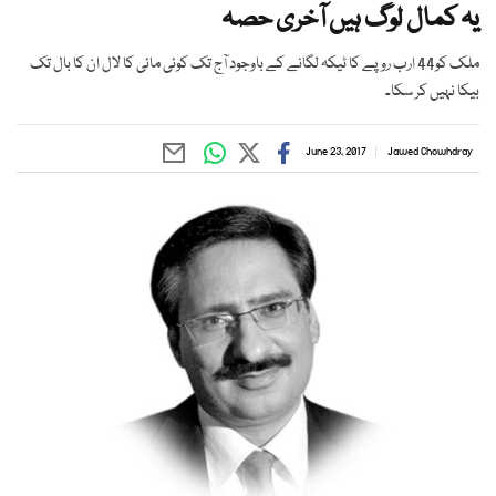
یہ کمال لوگ ہیں آخری حصہ
ملک کو44 ارب روپے کا ٹیکہ لگانے کے باوجود آج تک کوئی مائی کا لال ان کا بال تک
بیکا نہیں کر سکا۔
June 23, 2017
Jawed Chowhdray