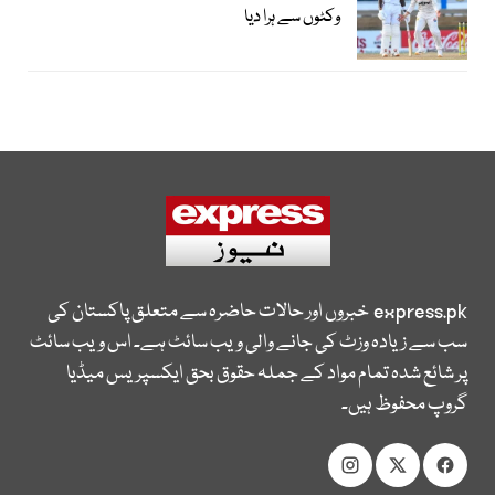
وکٹوں سے ہرا دیا
express.pk
خبروں اور حالات حاضرہ سے متعلق پاکستان کی
سب سے زیادہ وزٹ کی جانے والی ویب سائٹ ہے۔ اس ویب سائٹ
پر شائع شدہ تمام مواد کے جملہ حقوق بحق ایکسپریس میڈیا
گروپ محفوظ ہیں۔