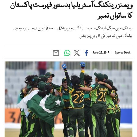
ویمنز رینکنگ آسٹریلیا بدستور فہرست پاکستان
کا ساتواں نمبر
بیٹنگ میں میگ لیننگ سب سے آگے، جویریہ17،بسمہ 18 ویں درجے پر موجود ،
بولنگ میں ثنا میر کی 8 ویں پوزیشن
June 23, 2017
Sports Desk