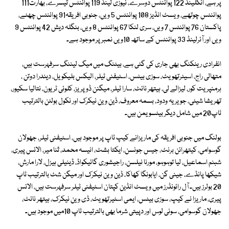
پر ہے، انگلینڈ 122 پوائنٹس دوسرے، نیوزی لینڈ 119 پوائنٹس تیسرے، بھارت111
پوائنٹس چوتھے، ویسٹ انڈیز 108 پوائنٹس 5 ویں، جنوبی افریقہ91 پوائنٹس چھٹے،
پاکستان 76 پوائنٹس 7 ویں، سری لنکا 67 پوائنٹس 8 ویں، بنگلہ دیش 42 پوائنٹس 9
ویں اور آئرلینڈ 33 پوائنٹس کے ساتھ 10ویں نمبر پر موجود ہے۔
انفرادی رینکنگ بھی جاری کی گئی ہے، بیٹنگ میں میگ لیننگ سرفہرست ہیں،
متھالی راج، اسیٹرتھویٹ، سوزی بیٹس، اسٹیفنی ٹیلر، الیکس بلیکویل، دیندرا دوتن ،
ہرمنپریت کور، لیزالے لی، ہیتھر نائٹ، سارا ٹیلر، میگنن ڈو پریز، کلوئی ٹریون، نتالیا سکیور،
تھریشا شیٹی، جویریہ ودود، بسمہ معروف، ڈین وین نیکرک اور نکول بولٹن بالترتیب
ٹاپ20 میں شامل دیگر بیٹسویمن ہیں۔
بولنگ میں جنوبی افریقہ کی ماریزانے کیپ ٹاپ پر موجود ہیں، اسٹیفنی ٹیلر، جھولان
گوسوامی، کیتھرائن برنٹ، جیس جونسن، ایکتا بشٹ، انیسہ محمد، ثنا میر، الائس پیری،
شبنم اسماعیل، لیا توہوہو، مورنا نیلسن، راجیشوری گائیکواڈ، ڈینیلی ہیزل، لارا مارش،
شیکھا پانڈے، جینی گن، ایابونگا کھاکا، ڈین وین نیکرک اور میگن شٹ بالترتیب ٹاپ
20 بولرز ہیں۔ آل رائونڈرز میں ویسٹ انڈین کپتان اسٹیفنی ٹیلر سرفہرست ہیں، الائس
پیری، ماریزا نے کیپ، سوزی بیٹس، ایمی اسٹیرتھویٹ، ڈی وین نیکرک، ہیتھر نائٹ،
جھولان گوسوامی، سونی لوس اور دپیتی شرما بھی بالترتیب ٹاپ 10میں موجود ہیں۔