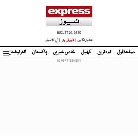
AUGUST 06, 2026
اشتہار لگائیں |
لائیو ٹی وی
| آج کا اخبار
صفحۂ اول
تازہ ترین
کھیل
خاص خبریں
پاکستان
انٹر نیشنل
ٹا