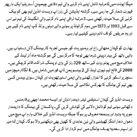
میگا ایونٹ میں6 مرتبہ ٹائٹل اپنے نام کرنے والی ٹیم دفاعی چیمپئن آسٹریلیا ایک بار پھر
فیورٹ شمار کی جا رہی ہے۔ گزشتہ ایڈیشن کی رنرز اپ ویسٹ انڈین ٹیم بھی کم بیک
کرنے کی صلاحیت رکھتی ہے۔ 3 مرتبہ ٹرافی اپنے نام کرنے والی انگلینڈ کی ٹیم نے اس
سے قبل 1993 اور 1973 میں ہوم گرائونڈ پر ہونے والے دونوں ورلڈ کپ اپنے نام کیے ہیں
اور وہ حریفوں کو ٹف ٹائم دینے کیلیے تیار ہے۔
بھارت کو کپتان متھالی راج اور ہرمنپریت کور جیسی تجربہ کار بیٹنگ لائن دستیاب ہیں،
بائیں ہاتھ کی بیٹر دپیتی شرما بھی توجہ کا مرکز ہوں گی جو گزشتہ ماہ آئر لینڈ کے
خلاف میچ میں پونم روت کے ساتھ 320 رنز کی بڑی اوپننگ شراکت قائم کرچکی ہیں۔
2000 کی فاتح ٹیم نیوزی لینڈ کی 2 بیٹسویمن ٹاپ فور میں شامل ہیں، 4 لگاتار میچز میں
سنچریز اسکور کرنے کا اعزاز رکھنے والی ایمی اسٹیرتھویٹ اور کپتان سوزی بیٹس کسی
بھی ٹیم کی بولنگ کا بھرکس نکالنے کی صلاحیت رکھتی ہیں۔
ویسٹ انڈیز کی کپتان اسٹیفنی ٹیلر، دیندرا دوتن اور انیسہ محمد اچھی پرفارمنس
دکھاتے ہوئے ٹیم کو ٹائٹل دلانے کی کوشش کریں گی۔ پاکستان کی بیٹنگ کا دارومدار
جویریہ ودود اور بسمعہ معروف پر ہوگا جبکہ ویسٹ انڈیز کے خلاف وارم اپ میچ میں
دھواں دھار اننگز کھیلنے والی نین عابدی کا کھیل بھی دیکھنے والا ہوگا۔ کپتان ثنا میر
اور اسپنر سعدیہ یوسف بولنگ میں اہم کردار ادا کریں گی۔