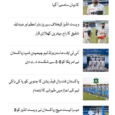
کا بیان سامنے آگیا
ویسٹ انڈیز کیخلاف سیریز: بابر اعظم اور عبداللہ
شفیق کا راج، بہترین کھلاڑی قرار
آئی ٹی ایف ماسٹرز ورلڈ ٹیم چیمپئن شپ: پاکستان
نے امریکا کو 0-3 سے شکست دے دی
پاکستان فٹ بال فیڈریشن کا جنوبی کوریا کی ہاکی
ٹیم کے اعزاز میں ظہرانے کا اہتمام
دوسرا ٹیسٹ میچ: پاکستان نے ویسٹ انڈیز کو 8