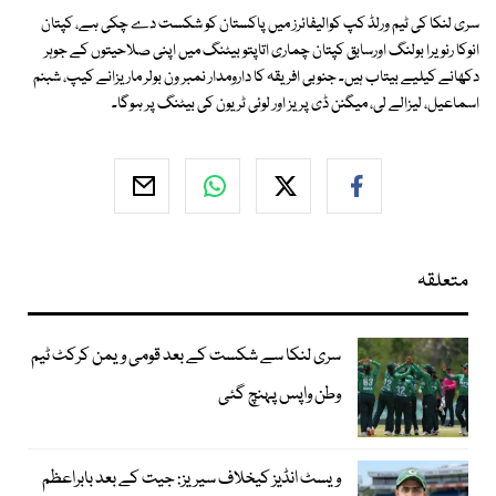
سری لنکا کی ٹیم ورلڈ کپ کوالیفائرز میں پاکستان کو شکست دے چکی ہے، کپتان
انوکا رنویرا بولنگ اورسابق کپتان چماری اتاپتو بیٹنگ میں اپنی صلاحیتوں کے جوہر
دکھانے کیلیے بیتاب ہیں۔ جنوبی افریقہ کا دارومدار نمبر ون بولر ماریزانے کیپ، شبنم
اسماعیل، لیزالے لی، میگنن ڈی پریز اور لوئی ٹریون کی بیٹنگ پر ہوگا۔
متعلقہ
سری لنکا سے شکست کے بعد قومی ویمن کرکٹ ٹیم
وطن واپس پہنچ گئی
ویسٹ انڈیز کیخلاف سیریز: جیت کے بعد بابراعظم