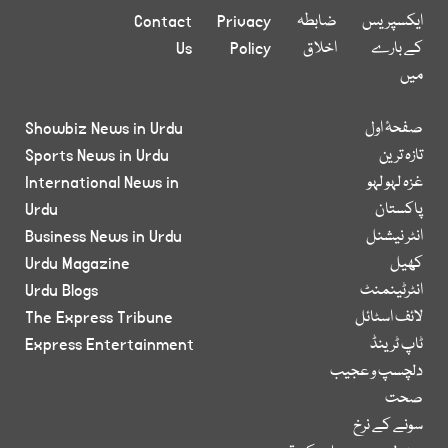
ایکسپریس
ضابطہ
Privacy
Contact
کے بارے
اخلاق
Policy
Us
میں
صفحۂ اول
Showbiz News in Urdu
تازہ ترین
Sports News in Urdu
غزہ لہو لہو
International News in
پاکستان
Urdu
انٹر نیشنل
Business News in Urdu
کھیل
Urdu Magazine
انٹرٹینمنٹ
Urdu Blogs
لائف اسٹائل
The Express Tribune
ٹاپ ٹرینڈ
Express Entertainment
دلچسپ و عجیب
صحت
سونے کے نرخ