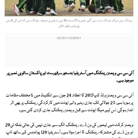
بیٹنگ میں میگ لیننگ سب سے آگے، جویریہ17،بسمہ 18 ویں درجے پر موجود ، بولنگ میں ثنا میر کی 8 ویں
پوزیشن۔ فوٹو : فائل
آئی سی سی ویمنز رینکنگ میں آسٹریلیا بدستور سرفہرست اور پاکستان ساتویں نمبر پر
موجود ہے۔
آئی سی سی ویمنز ورلڈ کپ2017 کا انعقاد 24 جون سے انگلینڈ میں 5 مختلف مقامات
پر ہورہا ہے، 23 جولائی تک جاری رہنے والے ایونٹ میں کارکردگی رینکنگ پر بھی اثر
انداز ہوگی، اس لیے میگا ایونٹ سے قبل ویمنز رینکنگ جاری کردی گئی ہے۔
ویمنز کرکٹ میں ٹیموں کی ون ڈے رینکنگ الگ سے جاری نہیں کی جاتی بلکہ ٹی20
اور ون ڈے کی مشترکہ رینکنگ کا اجرا ہوتا ہے۔ آسٹریلیا 128 پوائنٹس کے ساتھ ٹاپ