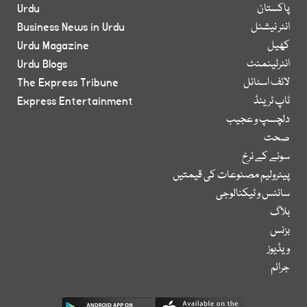
پاکستان
Urdu
انٹر نیشنل
Business News in Urdu
کھیل
Urdu Magazine
انٹرٹینمنٹ
Urdu Blogs
لائف اسٹائل
The Express Tribune
ٹاپ ٹرینڈ
Express Entertainment
دلچسپ و عجیب
صحت
سونے کے نرخ
پیٹرولیم مصنوعات کی قیمتیں
سائنس و ٹیکنالوجی
بلاگ
بزنس
ویڈیوز
جرائم