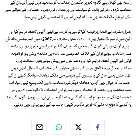
راستہ بھی کھلا رہے گا۔ یہ تجویز حکمران جماعت کو سمجھ میں نہیں آئی۔ ان کے
منتخب کردہ صدر نے پاناما کو سیاستدانوں پر عذاب قرار دیدیا۔ احتساب کے حوالے سے
ایک اور تلخ حقیقت یہ بھی ہے کہ فوجی آمروں کا احتساب کبھی نہیں ہوا۔
جنرل مشرف نے اقتدار پر قبضہ کیا تو سپریم کورٹ نے انھیں آئینی تحفظ فراہم کیا اور
آئین میں ترمیم کا اختیار بھی دے دیا۔ جنرل مشرف نے 2007ء میں ایمرجنسی نافذ کی،
سپریم کورٹ اور ہائی کورٹ کے ججوں کو برطرف کیا اور غیر قانونی طور پر دوسری دفعہ
صدر منتخب ہوئے تو ان کے خلاف خصوصی عدالت میں مقدمہ پیش ہوا تو نادیدہ
قوتوں نے انھیں تحفظ فراہم کیا اور وہ عدالتوں میں پیش ہوئے بغیر ضمانت پر رہا
ہوگئے۔ جنرل ضیاء الحق اور ان کے ساتھی جنرلوں کے احتساب کا سوال کبھی نہیں
اٹھا۔ جنرل یحییٰ خان کی پالیسیوں کے نتیجے میں ملک دولخت ہوا مگر کبھی ان کے
احتساب کا خیال نہیں آیا۔ یہ معاملہ دیگر غیر منتخب اداروں تک وسیع نہیں ہوا۔ اب
جب منتخب وزیر اعظم کا احتساب ہورہا ہے تو اس احتساب کا دائرہ تمام اداروں اور
شخصیات تک وسیع ہونا چاہیے تاکہ کسی رہنما کو جے آئی ٹی سے پوچھ گچھ کے بعد
یہ کہنے کا موقع نہ ملے کہ فوجی ڈکٹیٹر کبھی احتساب کے لیے پیش نہیں ہوئے۔