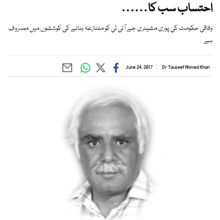
احتساب سب کا……
وفاقی حکومت کی پوری مشینری جے آئی ٹی کو متنازعہ بنانے کی کوششوں میں مصروف
ہے
June 24, 2017
Dr Tauseef Ahmed Khan