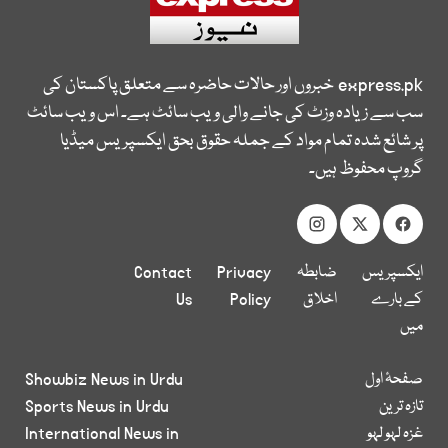
express.pk
خبروں اور حالات حاضرہ سے متعلق پاکستان کی
سب سے زیادہ وزٹ کی جانے والی ویب سائٹ ہے۔ اس ویب سائٹ
پر شائع شدہ تمام مواد کے جملہ حقوق بحق ایکسپریس میڈیا
گروپ محفوظ ہیں۔
ایکسپریس
ضابطہ
Privacy
Contact
کے بارے
اخلاق
Policy
Us
میں
صفحۂ اول
Showbiz News in Urdu
تازہ ترین
Sports News in Urdu
غزہ لہو لہو
International News in