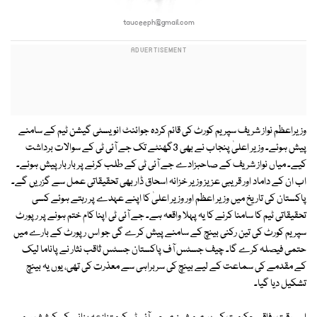
tauceeph@gmail.com
وزیراعظم نواز شریف سپریم کورٹ کی قائم کردہ جوائنٹ انویسٹی گیشن ٹیم کے سامنے
پیش ہوئے۔ وزیر اعلیٰ پنجاب نے بھی 3گھنٹے تک جے آئی ٹی کے سوالات برداشت
کیے۔ میاں نواز شریف کے صاحبزادے جے آئی ٹی کے طلب کرنے پر بار بار پیش ہوئے۔
اب ان کے داماد اور قریبی عزیز وزیر خزانہ اسحاق ڈار بھی تحقیقاتی عمل سے گزریں گے۔
پاکستان کی تاریخ میں وزیر اعظم اور وزیر اعلیٰ کا اپنے عہدے پر رہتے ہوئے کسی
تحقیقاتی ٹیم کا سامنا کرنے کا یہ پہلا واقعہ ہے۔ جے آئی ٹی اپنا کام ختم ہونے پر رپورٹ
سپریم کورٹ کی تین رکنی بینچ کے سامنے پیش کرے گی جو اس رپورٹ کے بارے میں
حتمی فیصلہ کرے گا۔ چیف جسٹس آف پاکستان جسٹس ثاقب نثار نے پاناما لیک
کے مقدمے کی سماعت کے لیے بینچ کی سربراہی سے معذرت کی تھی، یوں یہ بینچ
تشکیل دیا گیا۔