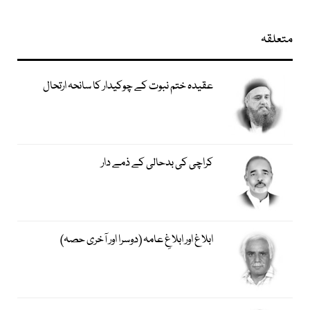
متعلقہ
عقیدہ ختم نبوت کے چوکیدار کا سانحہ ارتحال
کراچی کی بدحالی کے ذمے دار
ابلاغ اور ابلاغِ عامہ (دوسرا اور آخری حصہ)