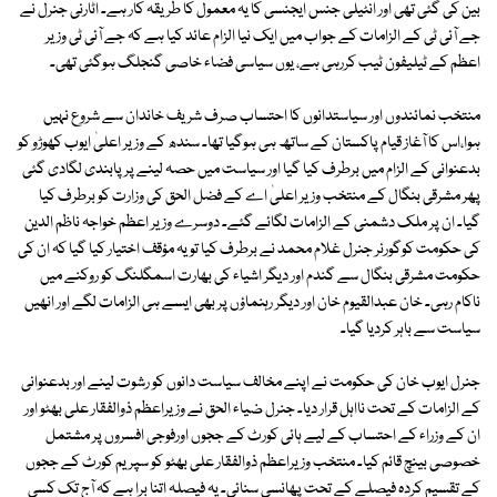
بین کی گئی تھی اور انٹیلی جنس ایجنسی کا یہ معمول کا طریقہ کار ہے۔ اٹارنی جنرل نے
جے آئی ٹی کے الزامات کے جواب میں ایک نیا الزام عائد کیا ہے کہ جے آئی ٹی وزیر
اعظم کے ٹیلیفون ٹیب کررہی ہے، یوں سیاسی فضاء خاصی گنجلگ ہوگئی تھی۔
منتخب نمائندوں اور سیاستدانوں کا احتساب صرف شریف خاندان سے شروع نہیں
ہوا،اس کا آغاز قیام پاکستان کے ساتھ ہی ہوگیا تھا۔ سندھ کے وزیر اعلیٰ ایوب کھوڑو کو
بدعنوانی کے الزام میں برطرف کیا گیا اور سیاست میں حصہ لینے پر پابندی لگادی گئی
پھر مشرقی بنگال کے منتخب وزیر اعلیٰ اے کے فضل الحق کی وزارت کو برطرف کیا
گیا۔ ان پر ملک دشمنی کے الزامات لگائے گئے۔ دوسرے وزیر اعظم خواجہ ناظم الدین
کی حکومت کوگورنر جنرل غلام محمد نے برطرف کیا تو یہ مؤقف اختیار کیا گیا کہ ان کی
حکومت مشرقی بنگال سے گندم اور دیگر اشیاء کی بھارت اسمگلنگ کو روکنے میں
ناکام رہی۔ خان عبدالقیوم خان اور دیگر رہنماؤں پر بھی ایسے ہی الزامات لگے اور انھیں
سیاست سے باہر کردیا گیا۔
جنرل ایوب خان کی حکومت نے اپنے مخالف سیاست دانوں کو رشوت لینے اور بدعنوانی
کے الزامات کے تحت نااہل قرار دیا۔ جنرل ضیاء الحق نے وزیراعظم ذوالفقار علی بھٹو اور
ان کے وزراء کے احتساب کے لیے ہائی کورٹ کے ججوں اورفوجی افسروں پر مشتمل
خصوصی بینچ قائم کیا۔ منتخب وزیراعظم ذوالفقار علی بھٹو کو سپریم کورٹ کے ججوں
کے تقسیم کردہ فیصلے کے تحت پھانسی سنائی۔ یہ فیصلہ اتنا برا ہے کہ آج تک کسی