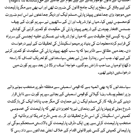
احتساب کے قانون کو مؤثر بنانے کے لیے عوام کے جاننے کے حق(Right to Know)
کے لیے وفاق کی سطح پر ایک جامع قانون کی ضرورت تھی اور اب بھی ہے مگر پارلیمنٹ
میں موجود بڑی جماعتوں پیپلز پارٹی، مسلم لیگ اور دیگر جماعتوں نے اس اہم ضرورت
کو محسوس نہیں کیا۔ میاں نواز شریف اور ان کے ساتھیوں نے سپریم کورٹ کے چیف
جسٹس افتخار چوہدری کے ذریعے پیپلز پارٹی کی حکومت کو کمزور کرنے کی کوشش
کی۔ یہ کیسی تلخ حقیقت ہے کہ میاں نواز شریف نے عسکری خفیہ ایجنسی کے سربراہ
کی فراہم کردہ معلومات کی بنیاد پر میمو اسکینڈل کی تحقیقات کے لیے درخواست
دی۔ بعد میں حقائق سے ظاہر ہوا کہ یہ سب کچھ پیپلز پارٹی کی حکومت کو کمزور کرنے
کے لیے تھا۔ جب اسی ریٹائرڈ جنرل نے بعض سیاستدانوں کو تحریک انصاف کا راستہ
دکھایا تو میاں صاحب ناراض ہوگئے۔ خواجہ آصف ہر 15 دن بعد سپریم کورٹ میں
درخواستیں دیتے تھے۔
سیاستدانوں کا یہ بھی المیہ ہے کہ قومی اسمبلی سے متفقہ طور پر منتخب ہونے والے
وزیر اعظم یوسف رضا گیلانی کو قومی اسمبلی کے بجائے سپریم کورٹ سے نااہل قرار
دینے کے طریقہ کار کی مسلم لیگ ن نے حمایت کی مگر جب پاناما لیک کی بازگشت
شروع ہوئی تو پیپلز پارٹی کے رہنماؤں نے یہ تجویز دی تھی کہ پارلیمنٹ کی خصوصی
کمیٹی اس اسکینڈل کی اسی طرح تحقیقات کرے جس طرح امریکا اور برطانیہ کی
منتخب پارلیمنٹ کرتی ہے، یوں ایک طرف پارلیمنٹ کی بالادستی مستحکم ہوگی اور
پارلیمانی کمیٹی کے کسی غیر قانونی اقدام کے خلاف اعلیٰ عدالتوں سے داد رسی کا