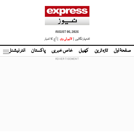
AUGUST 06, 2026
اشتہار لگائیں |
لائیو ٹی وی
| آج کا اخبار
صفحۂ اول
تازہ ترین
کھیل
خاص خبریں
پاکستان
انٹر نیشنل
ٹا