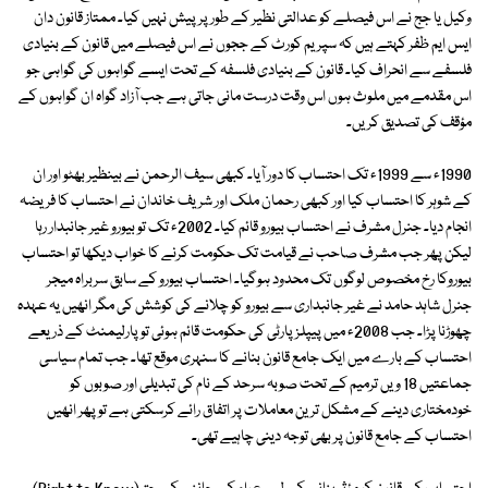
وکیل یا جج نے اس فیصلے کو عدالتی نظیر کے طور پر پیش نہیں کیا۔ ممتاز قانون دان
ایس ایم ظفر کہتے ہیں کہ سپریم کورٹ کے ججوں نے اس فیصلے میں قانون کے بنیادی
فلسفے سے انحراف کیا۔ قانون کے بنیادی فلسفہ کے تحت ایسے گواہوں کی گواہی جو
اس مقدمے میں ملوث ہوں اس وقت درست مانی جاتی ہے جب آزاد گواہ ان گواہوں کے
مؤقف کی تصدیق کریں۔
1990ء سے 1999ء تک احتساب کا دور آیا۔ کبھی سیف الرحمن نے بینظیر بھٹو اور ان
کے شوہر کا احتساب کیا اور کبھی رحمان ملک اور شریف خاندان نے احتساب کا فریضہ
انجام دیا۔ جنرل مشرف نے احتساب بیورو قائم کیا۔ 2002ء تک تو بیورو غیر جانبدار رہا
لیکن پھر جب مشرف صاحب نے قیامت تک حکومت کرنے کا خواب دیکھا تو احتساب
بیوروکا رخ مخصوص لوگوں تک محدود ہوگیا۔ احتساب بیورو کے سابق سربراہ میجر
جنرل شاہد حامد نے غیر جانبداری سے بیورو کو چلانے کی کوشش کی مگر انھیں یہ عہدہ
چھوڑنا پڑا۔ جب 2008ء میں پیپلز پارٹی کی حکومت قائم ہوئی تو پارلیمنٹ کے ذریعے
احتساب کے بارے میں ایک جامع قانون بنانے کا سنہری موقع تھا۔ جب تمام سیاسی
جماعتیں 18 ویں ترمیم کے تحت صوبہ سرحد کے نام کی تبدیلی اور صوبوں کو
خودمختاری دینے کے مشکل ترین معاملات پر اتفاق رائے کرسکتی ہے تو پھر انھیں
احتساب کے جامع قانون پر بھی توجہ دینی چاہیے تھی۔