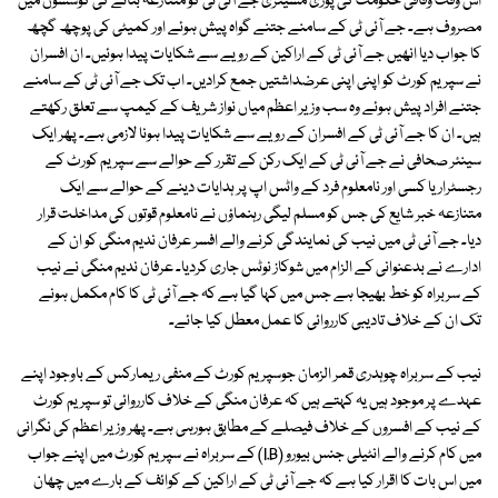
اس وقت وفاقی حکومت کی پوری مشینری جے آئی ٹی کو متنازعہ بنانے کی کوششوں میں
مصروف ہے۔ جے آئی ٹی کے سامنے جتنے گواہ پیش ہوئے اور کمیٹی کی پوچھ گچھ
کا جواب دیا انھیں جے آئی ٹی کے اراکین کے رویے سے شکایات پیدا ہوئیں۔ ان افسران
نے سپریم کورٹ کو اپنی اپنی عرضداشتیں جمع کرادیں۔ اب تک جے آئی ٹی کے سامنے
جتنے افراد پیش ہوئے وہ سب وزیر اعظم میاں نواز شریف کے کیمپ سے تعلق رکھتے
ہیں۔ ان کا جے آئی ٹی کے افسران کے رویے سے شکایات پیدا ہونا لازمی ہے۔ پھر ایک
سینئر صحافی نے جے آئی ٹی کے ایک رکن کے تقرر کے حوالے سے سپریم کورٹ کے
رجسٹرار یا کسی اور نامعلوم فرد کے واٹس اپ پر ہدایات دینے کے حوالے سے ایک
متنازعہ خبر شایع کی جس کو مسلم لیگی رہنماؤں نے نامعلوم قوتوں کی مداخلت قرار
دیا۔ جے آئی ٹی میں نیب کی نمایندگی کرنے والے افسر عرفان ندیم منگی کو ان کے
ادارے نے بدعنوانی کے الزام میں شوکاز نوٹس جاری کردیا۔ عرفان ندیم منگی نے نیب
کے سربراہ کو خط بھیجا ہے جس میں کہا گیا ہے کہ جے آئی ٹی کا کام مکمل ہونے
تک ان کے خلاف تادیبی کارروائی کا عمل معطل کیا جائے۔
نیب کے سربراہ چوہدری قمر الزمان جوسپریم کورٹ کے منفی ریمارکس کے باوجود اپنے
عہدے پر موجود ہیں یہ کہتے ہیں کہ عرفان منگی کے خلاف کارروائی تو سپریم کورٹ
کے نیب کے افسروں کے خلاف فیصلے کے مطابق ہورہی ہے۔ پھر وزیر اعظم کی نگرانی
میں کام کرنے والے انٹیلی جنس بیورو (I.B) کے سربراہ نے سپریم کورٹ میں اپنے جواب
میں اس بات کا اقرار کیا ہے کہ جے آئی ٹی کے اراکین کے کوائف کے بارے میں چھان