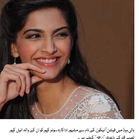
بالی ووڈ میں فیشن آئیکون کے نام سے مشہور اداکارہ سونم کپورکو ان کے والد انیل کپور
لمبے قد کے باعث ''زرافہ'' کہتے ہیں۔