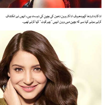
اداکارہ شردھا کپورمعروف اداکار ورون دھون کی بچپن کی دوست ہیں۔ انہوں نے انکشاف
کرتے ہوئے کہا ہے کہ بچپن میں ورون انہیں ''چیرکوٹ'' کہا کرتے تھے۔