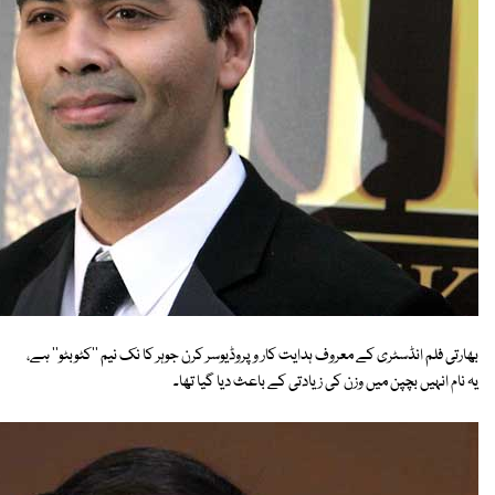
بھارتی فلم انڈسٹری کے معروف ہدایت کار و پروڈیوسر کرن جوہر کا نک نیم ''کٹوبٹو'' ہے،
یہ نام انہیں بچپن میں وزن کی زیادتی کے باعث دیا گیا تھا۔