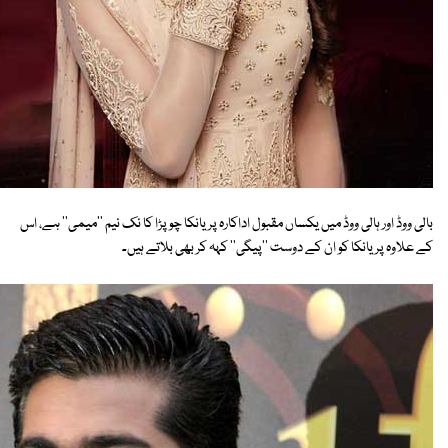
بالی ووڈ اور ہالی ووڈ میں یکساں مقبول اداکارہ پریانکا چوپڑا کا نک نیم ''میمی'' ہے، اس
کے علاوہ پریانکا کو ان کے دوست ''پیگی'' کہہ کر بھی بلاتے ہیں۔