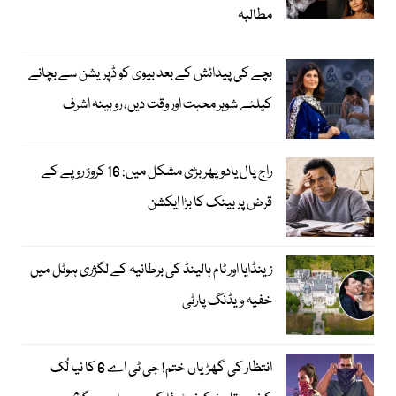
مطالبہ
بچے کی پیدائش کے بعد بیوی کو ڈپریشن سے بچانے
کیلئے شوہر محبت اور وقت دیں، روبینہ اشرف
راج پال یادو پھر بڑی مشکل میں: 16 کروڑ روپے کے
قرض پر بینک کا بڑا ایکشن
زینڈایا اور ٹام ہالینڈ کی برطانیہ کے لگژری ہوٹل میں
خفیہ ویڈنگ پارٹی
انتظار کی گھڑیاں ختم! جی ٹی اے 6 کا نیا لُک