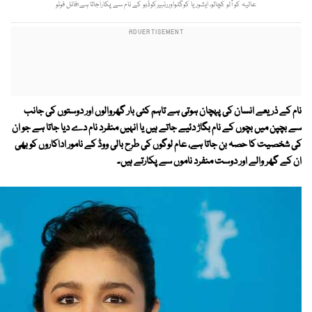
عالیہ کو آلو کچالو، ایشوریا کوگلواوررنبیرکوڈبو کے نام سے پکاراجاتا ہے؛فائل فوٹو
نام کے ذریعے انسان کی پہچان ہوتی ہے تاہم کئی بار گھروالوں اور دوستوں کی جانب
سے بچپن میں بچوں کے نام بگاڑ دئیے جاتے ہیں یا انہیں منفرد نام دے دیا جاتا ہے جو ان
کی شخصیت کا حصہ بن جاتا ہے، عام لوگوں کی طرح بالی ووڈ کے نامور اداکاروں کو بھی
ان کے گھر والے اور دوست منفرد ناموں سے پکارتے ہیں۔