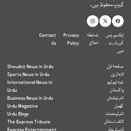
گروپ محفوظ ہیں۔
ایکسپریس
ضابطہ
Privacy
Contact
کے بارے
اخلاق
Policy
Us
میں
صفحۂ اول
Showbiz News in Urdu
تازہ ترین
Sports News in Urdu
غزہ لہو لہو
International News in
پاکستان
Urdu
انٹر نیشنل
Business News in Urdu
کھیل
Urdu Magazine
انٹرٹینمنٹ
Urdu Blogs
لائف اسٹائل
The Express Tribune
ٹاپ ٹرینڈ
Express Entertainment