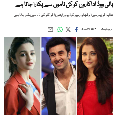
بالی ووڈ اداکاروں کو کن ناموں سے پکارا جاتا ہے
عالیہ کو پیار سے آلوکچالو، رنبیر کو ڈبو اور ایشوریا کو گلو کے نام سے پکارا جاتا ہے
ویب ڈیسک
June 25, 2017