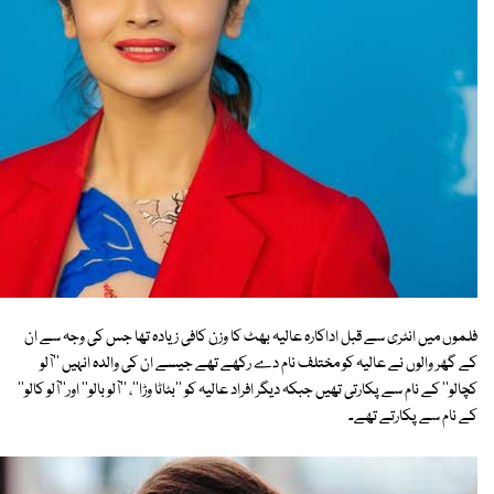
فلموں میں انٹری سے قبل اداکارہ عالیہ بھٹ کا وزن کافی زیادہ تھا جس کی وجہ سے ان
کے گھر والوں نے عالیہ کو مختلف نام دے رکھے تھے جیسے ان کی والدہ انہیں ''آلو
کچالو'' کے نام سے پکارتی تھیں جبکہ دیگر افراد عالیہ کو ''بٹاٹا وڑا''، ''آلو بالو'' اور''آلو کالو''
کے نام سے پکارتے تھے۔