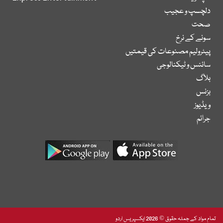
دلچسپ و عجیب
صحت
سونے کے نرخ
پیٹرولیم مصنوعات کی قیمتیں
سائنس و ٹیکنالوجی
بلاگ
بزنس
ویڈیوز
جرائم
تمام مواد کے جملہ حقوق © 2026 ایکسپریس اردو