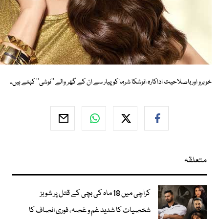
خوبرو اورباصلاحیت اداکارہ انوشکا شرما کو پیار سے ان کے گھر والے ''نوشی'' کہتے ہیں۔
متعلقہ
کراچی میں 18 ماہ کی بچی کے قتل پر شوبز
شخصیات کا شدید غم و غصہ، فوری انصاف کا