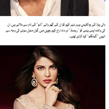
بالی ووڈ کے چاکلیٹی ہیرو رنبیر کپورکو ان کے گھر والے ''ڈبو'' کے نام سے بلاتے ہیں، ان
کی والدہ اپنے بیٹے کو ''ریمنڈ'' اور دادا راج کپور بچپن میں گول مٹول ہونے کی وجہ سے
انہیں ''گینگلو'' کہا کرتے تھے۔