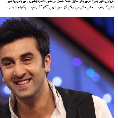
کروڑوں دلوں پرراج کرنے والی سابق ملکہ حسن اور نامور اداکارہ ایشوریا رائے بالی ووڈ میں
ایش کے نام سے جانی جاتی ہیں لیکن گھر میں انہیں ''گلو'' کے نام سے پکارا جاتا ہے۔