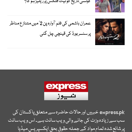
کونسی تاریخ کو نیٹ فلکس پر ریلیز ہو گا؟
عمران ہاشمی کی فلم ’آوارہ پن 2‘ میں متنازع مناظر
پر سنسر بورڈ کی قینچی چل گئی
express.pk
خبروں اور حالات حاضرہ سے متعلق پاکستان کی
سب سے زیادہ وزٹ کی جانے والی ویب سائٹ ہے۔ اس ویب سائٹ
پر شائع شدہ تمام مواد کے جملہ حقوق بحق ایکسپریس میڈیا