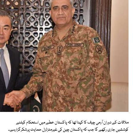
ملاقات کے دوران آرمی چیف کا کہنا تھا کہ پاکستان خطے میں استحکام کیلئے
کوششیں جاری رکھے گا جب کہ پاکستان چین کی غیرمتزلزل حمایت پرشکرگزارہے۔