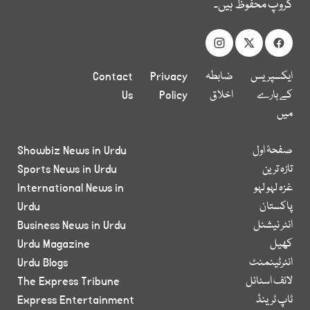
گروپ محفوظ ہیں۔
ایکسپریس
ضابطہ
Privacy
Contact
کے بارے
اخلاق
Policy
Us
میں
صفحۂ اول
Showbiz News in Urdu
تازہ ترین
Sports News in Urdu
غزہ لہو لہو
International News in
پاکستان
Urdu
انٹر نیشنل
Business News in Urdu
کھیل
Urdu Magazine
انٹرٹینمنٹ
Urdu Blogs
لائف اسٹائل
The Express Tribune
ٹاپ ٹرینڈ
Express Entertainment