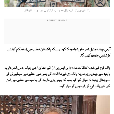
پاکستان چین کی غیرمتزلزل حمایت پرشکرگزارہے، آرمی چیف فوٹو: فائل
آرمی چیف جنرل قمر جاوید باجوہ کا کہنا ہے کہ
پاکستان خطے میں استحکام کیلئے
کوششیں جاری رکھے گا۔
پاک فوج کے شعبہ تعلقات عامہ (آئی ایس پی آر) کے مطابق آرمی چیف جنرل قمرجاوید
باجوہ سے چینی وزیرخارجہ وانگ زی نے ملاقات کی جس میں خطے میں سیکیورٹی کی
صورتحال پرتبادلہ خیال کیا گیا جب کہ چینی وزیرخارجہ کی جانب سے خطے میں امن
کے لئے پاک فوج کی قربانیوں کو سراہا گیا۔