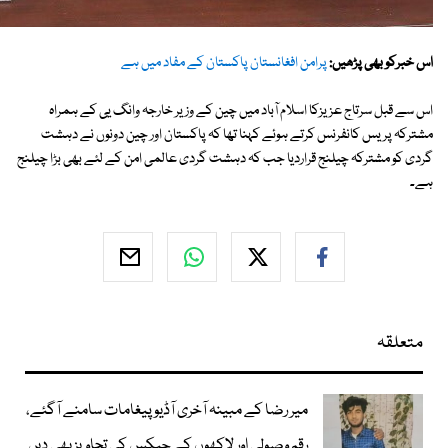
اس خبرکو بھی پڑھیں:
پرامن افغانستان پاکستان کے مفاد میں ہے
اس سے قبل سرتاج عزیزکا اسلام آباد میں چین کے وزیر خارجہ وانگ یی کے ہمراہ
مشترکہ پریس کانفرنس کرتے ہوئے کہنا تھا کہ پاکستان اور چین دونوں نے دہشت
گردی کو مشترکہ چیلنج قراردیا جب کہ دہشت گردی عالمی امن کے لئے بھی بڑا چیلنج
ہے۔
متعلقہ
میر رضا کے مبینہ آخری آڈیو پیغامات سامنے آگئے،
رقم وصولی اور لاکھوں کے چیکس کی تجاویز بھی دیں