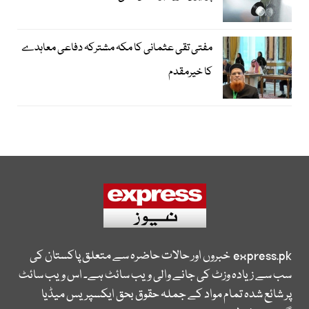
مفتی تقی عثمانی کا مکہ مشترکہ دفاعی معاہدے
کا خیرمقدم
express.pk
خبروں اور حالات حاضرہ سے متعلق پاکستان کی
سب سے زیادہ وزٹ کی جانے والی ویب سائٹ ہے۔ اس ویب سائٹ
پر شائع شدہ تمام مواد کے جملہ حقوق بحق ایکسپریس میڈیا