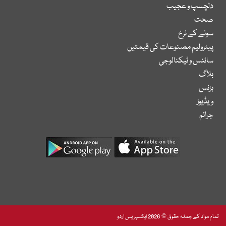
دلچسپ و عجیب
صحت
سونے کے نرخ
پیٹرولیم مصنوعات کی قیمتیں
سائنس و ٹیکنالوجی
بلاگ
بزنس
ویڈیوز
جرائم
تمام مواد کے جملہ حقوق © 2026 ایکسپریس اردو