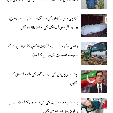
کراچی میں ڈاکوؤں کی فائرنگ سے شہری جاں بحق،
رواں سال میں اب تک کی تعداد 46 ہوگئی
وفاقی حکومت سے مذاکرات ناکام، گڈز ٹرانسپورٹرز کا
غیرمعینہ مدت تک ہڑتال کا اعلان
چئیرمین پی ٹی آئی بیرسٹر گوہر کی والدہ انتقال کر
گئیں
پیٹرولیم مصنوعات کی نئی قیمتوں کا اعلان، ڈیزل
پر لیوی مزید بڑھا دی گئی