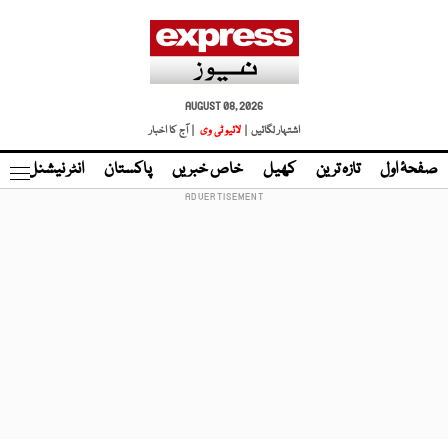
AUGUST 08, 2026
اشتہار لگائیں |
لائیو ٹی وی
| آج کا اخبار
صفحۂ اول
تازہ ترین
کھیل
خاص خبریں
پاکستان
انٹر نیشنل
ٹا