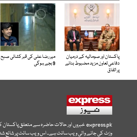
پاکستان اور صومالیہ کے درمیان
میر رضا علی کی قبر کشائی صبح
دفاعی تعاون مزید مضبوط بنانے
9 بجے ہوگی
پر اتفاق
express.pk
خبروں اور حالات حاضرہ سے متعلق پاکستان 
وزٹ کی جانے والی ویب سائٹ ہے۔ اس ویب سائٹ پر شائع شدہ