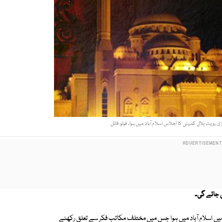
رویت ہلال کمیٹی کا اجلاس اسلام آباد میں ہوا۔ فوٹو: فائل
ی جائے گی۔
یں اسلام آباد میں ہوا جس میں مختلف مکاتب فکر سے تعلق رکھنے