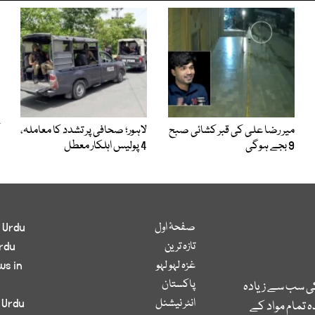
میر رضا علی کی قبر کشائی صبح
لاہور؛ صحافی پر تشدد کا معاملہ،
9 بجے ہوگی
4 پولیس اہلکار معطل
صفحۂ اول
 Urdu
تازہ ترین
rdu
غزہ لہو لہو
ws in
پاکستان
کی سب سے زیادہ
انٹر نیشنل
 Urdu
 تمام مواد کے