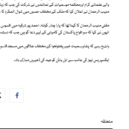
والے علمائے کرام اورمحکمہ موسمیات کے نمائندوں نے شرکت کی جب کہ زونل
منیب الرحمان نے اعلان کیا کہ ملک کے مختلف حصوں میں شوال المکرم کا چا
مفتی منیب الرحمان کا کہنا تھا کہ پارا چنار، کوئٹہ، احمد پور شرقیہ میں افسو
انہوں نے کہا کہ ہم افواج پاکستان کی کامیابی کے لیے دعا گو ہیں جب کہ 
واضح رہے کہ پشاورسمیت خیبرپختونخوا کے مختلف علاقوں میں مسجد قاسم ع
ایکسپریس نیوز کی جانب سے اہل وطن کو عید کی ڈھیروں مبارک باد۔
متعلقہ