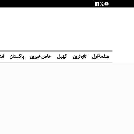
صفحۂ اول
تازہ ترین
کھیل
خاص خبریں
پاکستان
انٹ