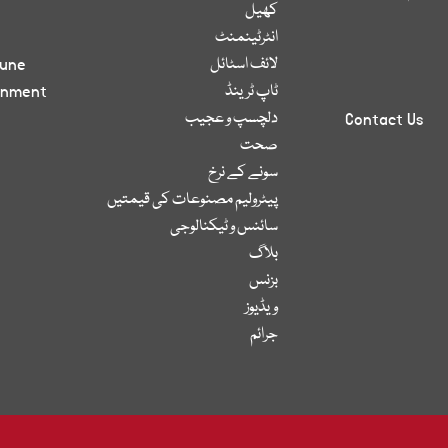
کھیل
انٹرٹینمنٹ
لائف اسٹائل
bune
ٹاپ ٹرینڈ
inment
دلچسپ و عجیب
Contact Us
صحت
سونے کے نرخ
پیٹرولیم مصنوعات کی قیمتیں
سائنس و ٹیکنالوجی
بلاگ
بزنس
ویڈیوز
جرائم