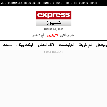
IVE STREAMING
EXPRESS ENTERTAINMENT
CRICKET PAKISTAN
TODAY'S PAPER
AUGUST 06, 2026
اشتہار لگائیں |
لائیو ٹی وی
| آج کا اخبار
ر نیشنل
ٹاپ ٹرینڈ
انٹرٹینمنٹ
لائف اسٹائل
فیکٹ چیک
صحت