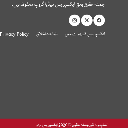
جملہ حقوق بحق ایکسپریس میڈیا گروپ محفوظ ہیں۔
ایکسپریس کے بارے میں
ضابطہ اخلاق
Privacy Policy
تمام مواد کے جملہ حقوق © 2026 ایکسپریس اردو