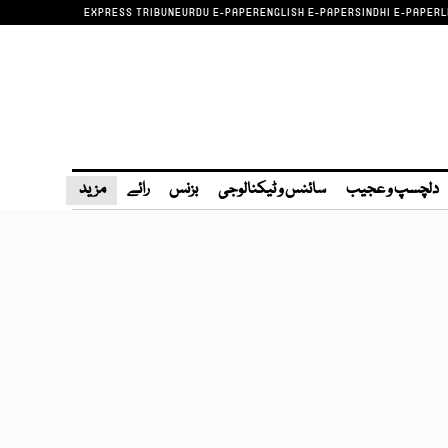
EXPRESS TRIBUNE
URDU E-PAPER
ENGLISH E-PAPER
SINDHI E-PAPER
L
دلچسپ و عجیب
سائنس و ٹیکنالوجی
بزنس
رائے
مزید