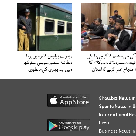
آئی جی سندھ کا کراچی بار کی
ریلوے پولیس کا برسوں پرانا
قیادت سے ملاقات، وکلاء کا
مطالبہ منظور، سروس اسٹرکچر
احتجاج ختم کرنے کا اعلان
میں اہم بہتری کی منظوری
Showbiz News in
Sports News in U
International Ne
Urdu
Business News in