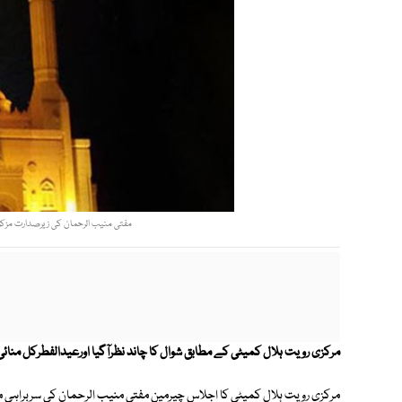
مفتی منیب الرحمان کی زیرصدارت مزکزی 
مرکزی رویت ہلال کمیٹی کے مطابق شوال کا چاند نظرآگیا اورعیدالفطرکل منائ
مرکزی رویت ہلال کمیٹی کا اجلاس چیرمین مفتی منیب الرحمان کی سربراہی م