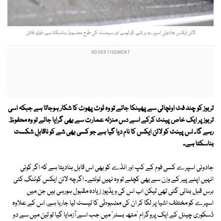
لائن ایکس جادوئی اسپرے ہر شے کو لوہے اور سیمنٹ کی طرح مضبوط بناسکتا ہے۔ فوٹو: فائل
تربوز کو چند فٹ اونچائی سے پھینکا جائے تو وہ ٹوٹ پھوٹ کا شکار ہوجاتا ہے جبکہ اسی
تربوز پر ایک خاص پینٹ کرکے اسے دس منزلہ عمارت سے بھی گرایا جائے تو وہ محفوظ
رہے گا۔ اس پینٹ کو لائن ایکس کا نام دیا گیا ہے جو کسی بھی شے کو ناقابلِ شکست
بناسکتا ہے۔
جادوئی اسپرے کسی فوم کے کپ اور انڈے کو بھی اس قابل بنادیتا ہے کہ اگر کوئی
انہیں اپنے پیر کے وزن سے بھی کچلے تو وہ نہیں ٹوٹتے۔ اگرچہ لائن ایکس کوٹنگ کئی
برس قبل بنائی گئی تھی لیکن اب اس کی ویڈیوز زیادہ مقبول ہورہی ہیں جن میں
اسپرے کو مختلف اشیا پر لگا کر ان کی مضبوطی کا ٹیسٹ لیا جارہا ہے، اس کے علاوہ
ڈسکوری چینل کے ایک پروگرام 'متھ بسٹر' میں جب اسے آزمایا گیا تو تین میں سے دو