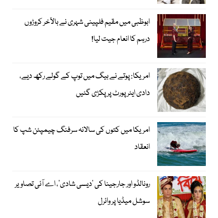
ابوظبی میں مقیم فلپینی شہری نے بالآخر کروڑوں
درہم کا انعام جیت لیا!
امریکا: پوتے نے بیگ میں توپ کے گولے رکھ دیے،
دادی ایئرپورٹ پر پکڑی گئیں
امریکا میں کتوں کی سالانہ سرفنگ چیمپئن شپ کا
انعقاد
رونالڈو اور جارجینا کی ’دیسی شادی‘، اے آئی تصاویر
سوشل میڈیا پر وائرل