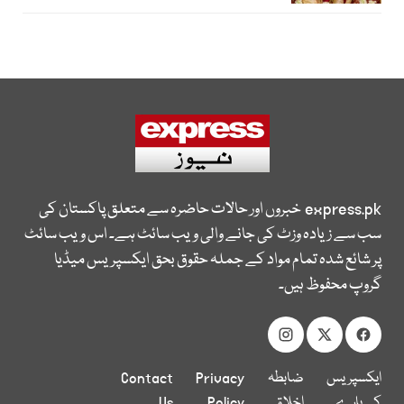
express.pk
خبروں اور حالات حاضرہ سے متعلق پاکستان کی
سب سے زیادہ وزٹ کی جانے والی ویب سائٹ ہے۔ اس ویب سائٹ
پر شائع شدہ تمام مواد کے جملہ حقوق بحق ایکسپریس میڈیا
گروپ محفوظ ہیں۔
ایکسپریس
ضابطہ
Privacy
Contact
کے بارے
اخلاق
Policy
Us