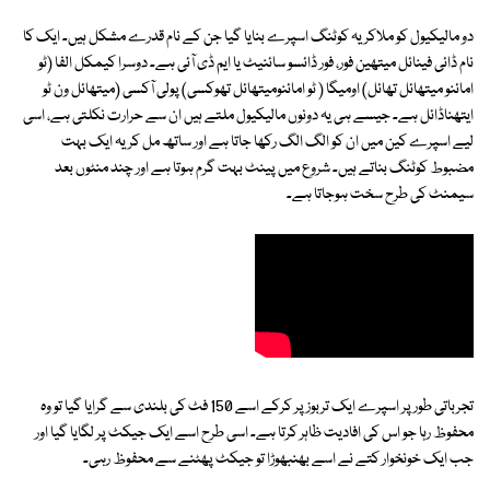
دو مالیکیول کو ملاکر یہ کوٹنگ اسپرے بنایا گیا جن کے نام قدرے مشکل ہیں۔ ایک کا
نام ڈائی فینائل میتھین فور، فور ڈائسو سائنیٹ یا ایم ڈی آئی ہے۔ دوسرا کیمکل الفا (ٹو
امائنو میتھائل تھائل) اومیگا ( ٹو امائنومیتھائل تھوکسی) پولی آکسی (میتھائل ون ٹو
ایتھناڈائل ہے۔ جیسے ہی یہ دونوں مالیکیول ملتے ہیں ان سے حرارت نکلتی ہے، اسی
لیے اسپرے کین میں ان کو الگ الگ رکھا جاتا ہے اور ساتھ مل کر یہ ایک بہت
مضبوط کوٹنگ بناتے ہیں۔ شروع میں پینٹ بہت گرم ہوتا ہے اور چند منٹوں بعد
سیمنٹ کی طرح سخت ہوجاتا ہے۔
تجرباتی طور پر اسپرے ایک تربوز پر کرکے اسے 150 فٹ کی بلندی سے گرایا گیا تو وہ
محفوظ رہا جو اس کی افادیت ظاہر کرتا ہے۔ اسی طرح اسے ایک جیکٹ پر لگایا گیا اور
جب ایک خونخوار کتے نے اسے بھنبھوڑا تو جیکٹ پھٹنے سے محفوظ رہی۔