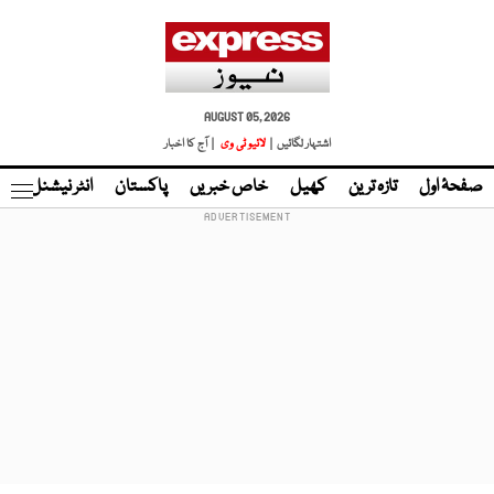
AUGUST 05, 2026
اشتہار لگائیں |
لائیو ٹی وی
| آج کا اخبار
صفحۂ اول
تازہ ترین
کھیل
خاص خبریں
پاکستان
انٹر نیشنل
ٹا