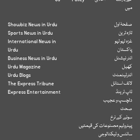
میں
صفحۂ اول
Showbiz News in Urdu
تازہ ترین
Sports News in Urdu
غزہ لہو لہو
International News in
پاکستان
Urdu
انٹر نیشنل
Business News in Urdu
کھیل
Urdu Magazine
انٹرٹینمنٹ
Urdu Blogs
لائف اسٹائل
The Express Tribune
ٹاپ ٹرینڈ
Express Entertainment
دلچسپ و عجیب
صحت
سونے کے نرخ
پیٹرولیم مصنوعات کی قیمتیں
سائنس و ٹیکنالوجی