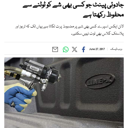
جادوئی پینٹ جو کسی بھی شے کو ٹوٹنے سے
محفوظ رکھتا ہے
لائن ایکس اسپرے کسی بھی شے پر مضبوط پرت لگاتا ہے یہاں تک کہ تربوز اور
پلاسٹک گلاس بھی ٹوٹ نہیں سکتے۔
ویب ڈیسک
June 27, 2017