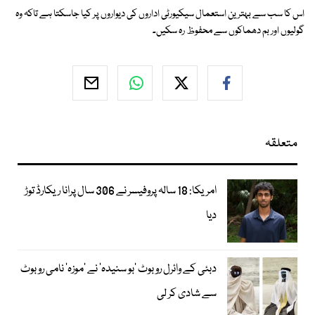
اس کا سب سے بہترین استعمال سیکیورٹی اداروں کی دیواروں پر کیا جاسکتا ہے تاکہ وہ
گولیوں اور بم دھماکوں سے محفوظ رہ سکیں۔
متعلقہ
امریکا: 18 سالہ پروفیسر نے 306 سال پرانا ریکارڈ توڑ
دیا
دبئی کے وائرل روبوٹ ’بو سنیدہ‘ نے ’موزہ‘ نامی روبوٹ
سے شادی کر لی