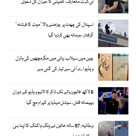
ٹی شرٹ متعارف، کمپنی کا حیران کن دعویٰ
اسپتال کی چھت پر چڑھنے والا ’’موت کا فرشتہ‘‘
گرفتار، جرمانہ بھی کردیا گیا
چین میں سیلاب: پانی میں مگرمچھوں کی وائرل
ویڈیو اے آئی سے تیار کی گئی ہے
6 لاکھ فالوورز والے ٹک ٹاکر کا لائیو ویڈیو کے دوران
بہیمانہ قتل، سوشل میڈیا پر کہرام مچ گیا
برطانیہ: 97 سالہ خاتون نے وِنگ واکنگ کا اپنا ہی