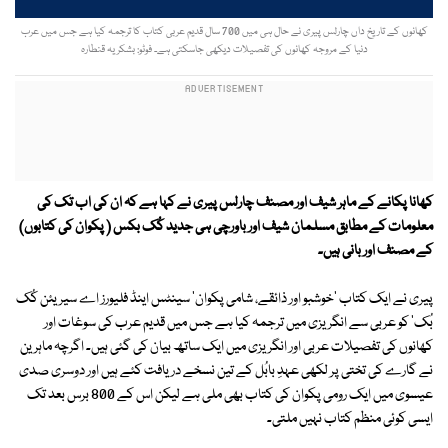
کھانوں کے تاریخ داں چارلس پیری نے حال ہی میں 700 سال قدیم عربی کتاب کا ترجمہ کیا ہے جس میں عرب
دنیا کے مروجہ کھانوں کی تفصیلات دیکھی جاسکتی ہے۔ فوٹو: بشکریہ قنطارہ
کھانا پکانے کے ماہر شیف اور مصنف چارلس پیری نے کہا ہے کہ ان کی اب تک کی
معلومات کے مطابق مسلمان شیف اور باورچی ہی جدید کُک بکس ( پکوان کی کتابوں)
کے مصنف اور بانی ہیں۔
پیری نے ایک کتاب 'خوشبو اور ذائقے، شامی پکوان' سینٹس اینڈ فلیورز اے سیریئن کُک
بُک' کو عربی سے انگریزی میں ترجمہ کیا ہے جس میں قدیم عرب کی سوغات اور
کھانوں کی تفصیلات عربی اور انگریزی میں ایک ساتھ بیان کی گئی ہیں۔ اگرچہ ماہرین
نے گارے کی تختی پر لکھی عہدِ بابُل کے تین نسخے دریافت کئے ہیں اور دوسری صدی
عیسوی میں ایک رومی پکوان کی کتاب بھی ملی ہے لیکن اس کے 800 برس بعد تک
ایسی کوئی منظم کتاب نہیں ملتی۔