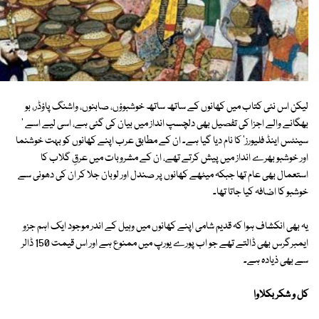
لیکن اس نئی کتاب میں کھانوں کے ساتھ ساتھ خوشبوؤں، صابنوں، واشنگ پاؤڈر، بو
بھگانے والے اجزا کی تفصیل بھی دلچسپ انداز میں بیان کی گئی ہے، اسی لیے اسے '
سینٹس اینڈ فلیورز' کا نام دیا گیا ہے۔ ان کے مطابق عرب اپنے کھانوں کو بہت خوشنما
اور خوشبو بھرے انداز میں پیش کرتے تھے، ان کے مشروبات میں عرقِ گلاب کا
استعمال بھی عام تھا جبکہ میٹھے کھانوں پر صندل اور لوبان جلا کر ان کی دھونی سے
خوشبو کا اضافہ کیا جاتا تھا۔
یہ بھی انکشاف ہوا کہ قدیم شامی اپنے کھانوں میں وہیل کے اندر موجود ایک اہم جزو
ایمبرگرس بھی ڈالتے تھے جو اب پورے یورپ میں ممنوع ہے اور اس قیمت 150 ڈالر
سے بھی ذیادہ ہے۔
کل و شکر بکلاوا