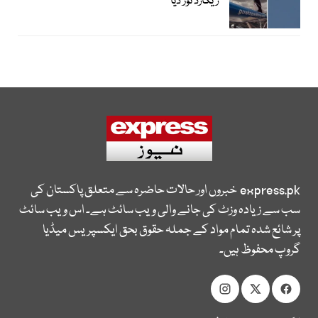
ریکارڈ توڑ دیا
express.pk
خبروں اور حالات حاضرہ سے متعلق پاکستان کی
سب سے زیادہ وزٹ کی جانے والی ویب سائٹ ہے۔ اس ویب سائٹ
پر شائع شدہ تمام مواد کے جملہ حقوق بحق ایکسپریس میڈیا
گروپ محفوظ ہیں۔