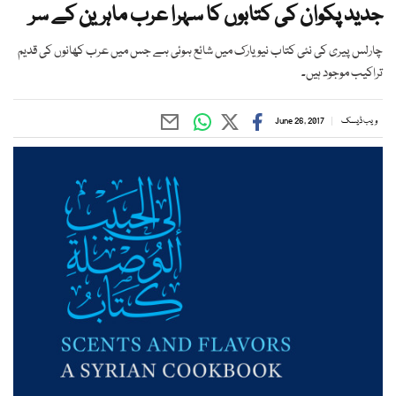
جدید پکوان کی کتابوں کا سہرا عرب ماہرین کے سر
چارلس پیری کی نئی کتاب نیویارک میں شائع ہوئی ہے جس میں عرب کھانوں کی قدیم
تراکیب موجود ہیں۔
ویب ڈیسک
June 26, 2017