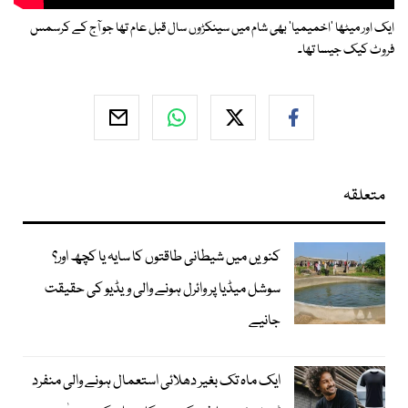
ایک اور میٹھا 'اخمیمیا' بھی شام میں سینکڑوں سال قبل عام تھا جو آج کے کرسمس
فروٹ کیک جیسا تھا۔
متعلقہ
کنویں میں شیطانی طاقتوں کا سایہ یا کچھ اور؟
سوشل میڈیا پر وائرل ہونے والی ویڈیو کی حقیقت
جانیے
ایک ماہ تک بغیر دھلائی استعمال ہونے والی منفرد