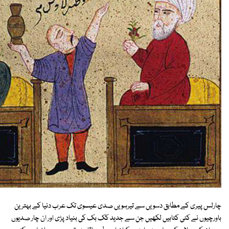
چارلس پیری کے مطابق دسویں سے تیرہویں صدی عیسوی تک عرب دنیا کے بہترین
باورچیوں نے کئی کتابیں لکھیں جن سے جدید کک بک کی بنیاد پڑی اور ان چار صدیوں