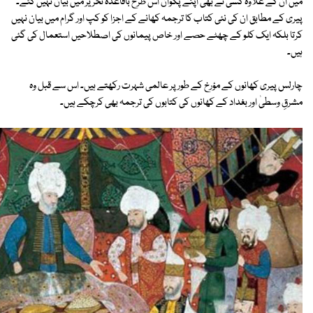
میں ان کے علاوہ کسی نے بھی اپنے پکوان اس طرح باقاعدہ تحریر میں بیان نہیں کئے۔
پیری کے مطابق ان کی نئی کتاب کا ترجمہ کھانے کے اجزا کو کپ اور گرام میں بیان نہیں
کرتا بلکہ ایک کلو کے چھٹے حصے اور خاص پیمانوں کی اصطلاحیں استعمال کی گئی
ہیں۔
چارلس پیری کھانوں کے مؤرخ کے طور پر عالمی شہرت رکھتے ہیں۔ اس سے قبل وہ
مشرقِ وسطیٰ اور بغداد کے کھانوں کی کتابوں کی ترجمہ بھی کرچکے ہیں۔