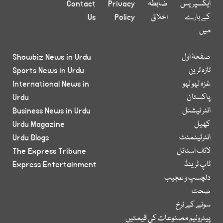
ایکسپریس
ضابطہ
Privacy
Contact
کے بارے
اخلاق
Policy
Us
میں
صفحۂ اول
Showbiz News in Urdu
تازہ ترین
Sports News in Urdu
غزہ لہو لہو
International News in
پاکستان
Urdu
انٹر نیشنل
Business News in Urdu
کھیل
Urdu Magazine
انٹرٹینمنٹ
Urdu Blogs
لائف اسٹائل
The Express Tribune
ٹاپ ٹرینڈ
Express Entertainment
دلچسپ و عجیب
صحت
سونے کے نرخ
پیٹرولیم مصنوعات کی قیمتیں