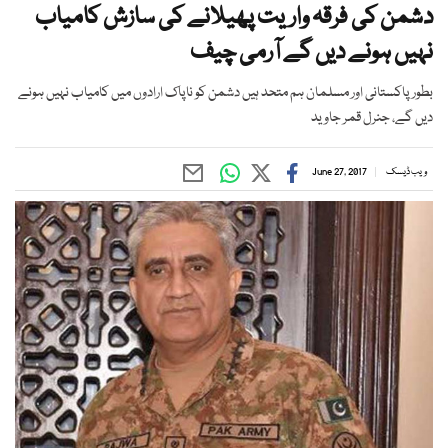
دشمن کی فرقہ واریت پھیلانے کی سازش کامیاب
نہیں ہونے دیں گے آرمی چیف
بطور پاکستانی اور مسلمان ہم متحد ہیں دشمن کو ناپاک ارادوں میں کامیاب نہیں ہونے
دیں گے، جنرل قمر جاوید
ویب ڈیسک
June 27, 2017