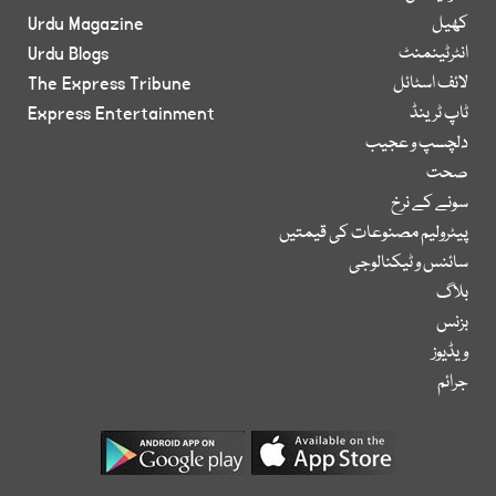
کھیل
Urdu Magazine
انٹرٹینمنٹ
Urdu Blogs
لائف اسٹائل
The Express Tribune
ٹاپ ٹرینڈ
Express Entertainment
دلچسپ و عجیب
صحت
سونے کے نرخ
پیٹرولیم مصنوعات کی قیمتیں
سائنس و ٹیکنالوجی
بلاگ
بزنس
ویڈیوز
جرائم