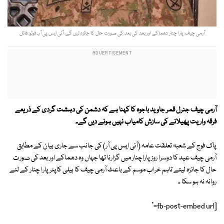
آرمی چیف پارا چنار دھماکے اور بعد کی بعد کی صورت حال کا جائزہ لیں گے، آئی ایس پی آر۔ فوٹو: فائل
آرمی چیف جنرل قمر جاوید باجوہ کا کہنا ہے کہ دشمن کی دہشت گردی کے ذریعے
فرقہ واریت پھیلانے کی سازش کامیاب نہیں ہونے دیں گے۔
پاک فوج کے شعبہ تعلقت عامہ (آئی ایس پی آر) کی جانب سے جاری بیان کے مطابق
آرمی چیف عید کا دوسرا روز پاراچنار میں گزارنا تھا جہاں وہ دھماکے اور بعد کی صورت
حال کا جائزہ لیتے تاہم خراب موسم کے باعث آرمی چیف کا ہیلی کاپٹر پارا چنار کے لئے
روانہ نہ ہو سکا ۔
[fb-post-embed url="