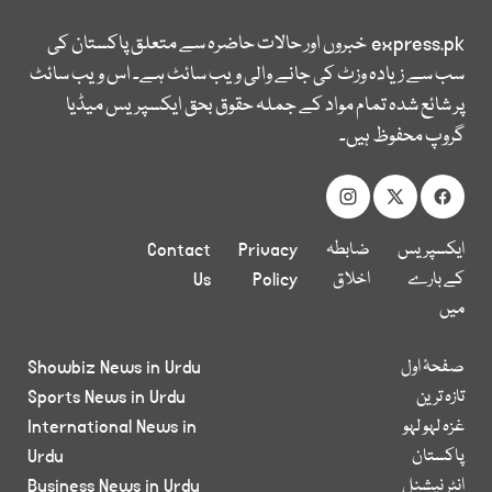
express.pk
خبروں اور حالات حاضرہ سے متعلق پاکستان کی
سب سے زیادہ وزٹ کی جانے والی ویب سائٹ ہے۔ اس ویب سائٹ
پر شائع شدہ تمام مواد کے جملہ حقوق بحق ایکسپریس میڈیا
گروپ محفوظ ہیں۔
ایکسپریس
ضابطہ
Privacy
Contact
کے بارے
اخلاق
Policy
Us
میں
صفحۂ اول
Showbiz News in Urdu
تازہ ترین
Sports News in Urdu
غزہ لہو لہو
International News in
پاکستان
Urdu
انٹر نیشنل
Business News in Urdu