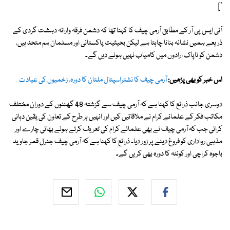
"]
آئی ایس پی آر کے مطابق آرمی چیف کا کہنا تھا کہ دشمن فرقہ وارانہ دہشت گردی کے
ذریعے ہمیں نشانہ بنانا چاہتا ہے لیکن بحیثیت پاکستانی اور مسلمان ہم متحد ہیں،
دشمن کو ناپاک ارادوں میں کامیاب نہیں ہونے دیں گے۔
اس خبر کو بھی پڑھیں:
آرمی چیف کا نشتراسپتال ملتان کا دورہ، زخمیوں کی عیادت
دوسری جانب ذرائع کا کہنا ہے کہ آرمی چیف سے گزشتہ 48 گھنٹوں کے دوران مختلف
مکاتب فکر کے علمائے کرام نے ملاقاتیں کیں اور انہیں ہر طرح کے تعاون کی یقین دہانی
کرائی جب کہ آرمی چیف نے بھی علمائے کرام کی تعریف کرتے ہوئے بھائی چارے اور
مذہبی رواداری کو فروغ دینے پر زور دیا۔ ذرائع کا کہنا ہے کہ آرمی چیف جنرل قمر جاوید
باجوہ کراچی اور کوئٹہ کا دورہ بھی کریں گے۔