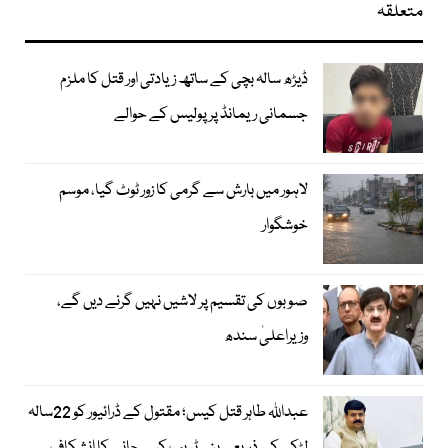
متعلقہ
ڈیڑھ سالہ بچی کے ساتھ زیادتی اور قتل کا ملزم
جسمانی ریمانڈ پر پولیس کے حوالے
لاہور میں بارش سے گرمی کا زور ٹوٹ گیا، موسم
خوشگوار
صوبوں کی تقسیم پر لاشیں نہیں گرنے دیں گے،
وزیراعلیٰ سندھ
عبداللہ طاہر قتل کیس؛ مقتول کے ڈرائیور کو 22سالہ