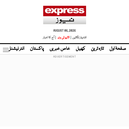
AUGUST 06, 2026
اشتہار لگائیں |
لائیو ٹی وی
| آج کا اخبار
صفحۂ اول
تازہ ترین
کھیل
خاص خبریں
پاکستان
انٹر نیشنل
ٹا