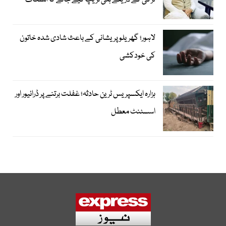
لڑکی کے ذریعے ہنی ٹریپ کیے جانے کا انشکاف
لاہور؛ گھریلو پریشانی کے باعث شادی شدہ خاتون
کی خودکشی
ہزارہ ایکسپریس ٹرین حادثہ؛ غفلت برتنے پر ڈرائیور اور
اسسٹنٹ معطل