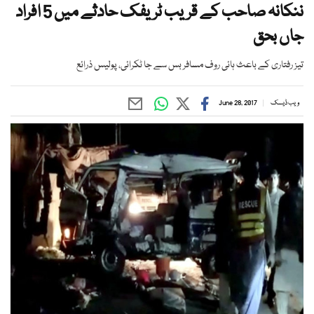
ننکانہ صاحب کے قریب ٹریفک حادثے میں 5 افراد
جاں بحق
تیز رفتاری کے باعث ہائی روف مسافر بس سے جا ٹکرائی، پولیس ذرائع
ویب ڈیسک
June 28, 2017