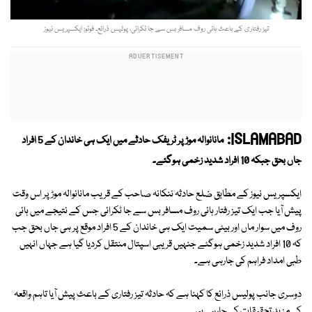
تیز رفتاری کے باعث ہائی روف مسافر بس سے جا ٹکرائی، پولیس ذرائع۔ فوٹو: ایکسپریس نیوز
ISLAMABAD:
مانانوالہ موڑ پر ٹریفک حادثے میں ایک ہی خاندان کے 5 افراد
جاں بحق جبکہ 10 افراد شدید زخمی ہوگئے۔
ایکسپریس نیوز کے مطابق ضلع حادثہ ننکانہ صاحب کے قریب مانانوالہ موڑ پر اس وقت
پیش آیا جب ایک تیز رفتار ہائی روف مسافر بس سے جا ٹکرائی جس کے نتیجے میں ہائی
روف میں سوار ماں اور بیٹی سمیت ایک ہی خاندان کے 5 افراد موقع پر ہی جاں بحق جب
کہ 10 افراد شدید زخمی ہوگئے جنہیں قریبی اسپتال منتقل کردیا گیا ہے جہاں انہیں
طبی امداد فراہم کی جارہی ہے۔
دوسری جانب پولیس ذرائع کا کہنا ہے کہ حادثہ تیز رفتاری کے باعث پیش آیا تاہم واقعہ
کی مزید تحقیقات کی جارہی ہیں۔