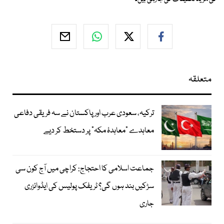
متعلقہ
ترکیہ، سعودی عرب اور پاکستان نے سہ فریقی دفاعی
معاہدے "معاہدۂ مکہ" پر دستخط کر دیے
جماعت اسلامی کا احتجاج: کراچی میں آج کون سی
سڑکیں بند ہوں گی؟ ٹریفک پولیس کی ایڈوائزری
جاری