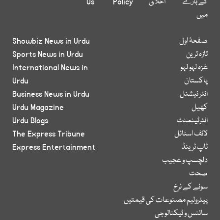
کے بارے
اخلاق
Policy
Us
میں
صفحۂ اول
Showbiz News in Urdu
تازہ ترین
Sports News in Urdu
غزہ لہو لہو
International News in
پاکستان
Urdu
انٹر نیشنل
Business News in Urdu
کھیل
Urdu Magazine
انٹرٹینمنٹ
Urdu Blogs
لائف اسٹائل
The Express Tribune
ٹاپ ٹرینڈ
Express Entertainment
دلچسپ و عجیب
صحت
سونے کے نرخ
پیٹرولیم مصنوعات کی قیمتیں
سائنس و ٹیکنالوجی