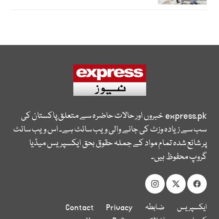
express.pk
خبروں اور حالات حاضرہ سے متعلق پاکستان کی
سب سے زیادہ وزٹ کی جانے والی ویب سائٹ ہے۔ اس ویب سائٹ
پر شائع شدہ تمام مواد کے جملہ حقوق بحق ایکسپریس میڈیا
گروپ محفوظ ہیں۔
ایکسپریس
ضابطہ
Privacy
Contact