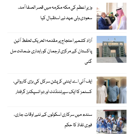
وزیرِ اعظم کی مکہ مکرمہ میں قصر الصفا آمد،
سعودی ولی عہد نے استقبال کیا
آزاد کشمیر احتجاج پر مقدمہ؛ تحریک تحفظ آئین
پاکستان کے مرکزی ترجمان کو راہداری ضمانت مل
گئی
ایف آئی اے اینٹی کرپشن سرکل کی بڑی کارروائی،
کسٹمز کا ایک سپرنٹنڈنٹ اور دو انسپکٹرز گرفتار
سندھ میں سرکاری اسکولوں کے نئے اوقات جاری،
فوری نفاذ کا حکم