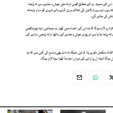
 اس کے مسودے کے مطابق قومی ترانہ ملی جوش و جذبے سے نہ پڑھنا
ک قید اور 2 ہزار ڈالر تک جرمانہ ہوسکتا ہے۔ دوسری بار قانون کی خلاف ورزی کرنے والے شہری کو سزا و جرمانہ
زنش کی جائے گی۔
راد پر لازم ہوگا کہ وہ اس کے احترام میں کھڑے ہوجائیں، اپنا چہرہ قومی
انہ پڑھا جارہا ہے اور پوری جوش و جذبے کے ساتھ ترانہ پڑھیں۔ ترانے کے
ور الفاظ مکمل طور پر یاد کرائیں جبکہ یہ بات بھی واضح کی گئی ہے کہ وہ
 البتہ ان پر ترانے کے دوران احتراماً کھڑا ہونا لازم ہوگا۔