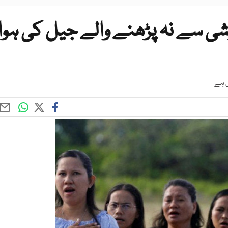
وشی سے نہ پڑھنے والے جیل کی ہوا
ی ہے