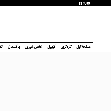
صفحۂ اول
تازہ ترین
کھیل
خاص خبریں
پاکستان
انٹ