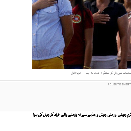
اس سلسلے میں بل کی منظوری دے دی ہے — فوٹو: فائل
م جوشی اور ملی جوش و جذبے سے نہ پڑھنے والے افراد کو جیل کی ہوا