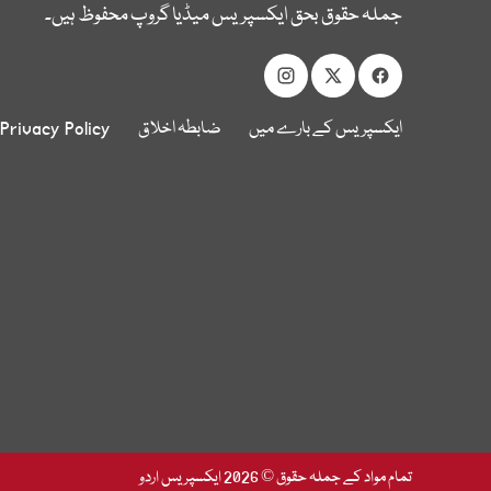
جملہ حقوق بحق ایکسپریس میڈیا گروپ محفوظ ہیں۔
ایکسپریس کے بارے میں
ضابطہ اخلاق
Privacy Policy
تمام مواد کے جملہ حقوق © 2026 ایکسپریس اردو