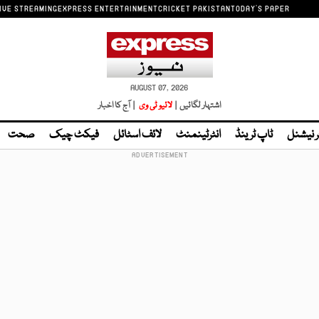
IVE STREAMING
EXPRESS ENTERTAINMENT
CRICKET PAKISTAN
TODAY'S PAPER
AUGUST 07, 2026
اشتہار لگائیں |
لائیو ٹی وی
| آج کا اخبار
ر نیشنل
ٹاپ ٹرینڈ
انٹرٹینمنٹ
لائف اسٹائل
فیکٹ چیک
صحت