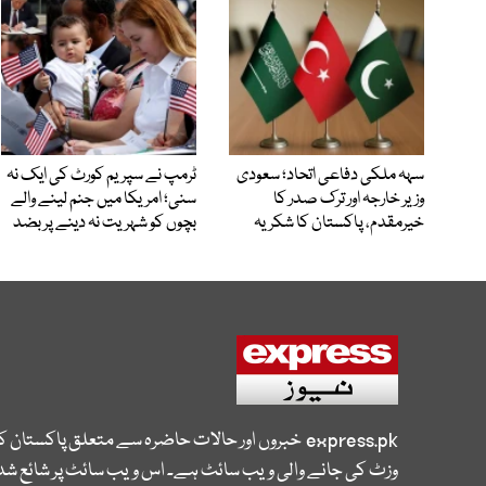
سہہ ملکی دفاعی اتحاد؛ سعودی
ٹرمپ نے سپریم کورٹ کی ایک نہ
وزیر خارجہ اور ترک صدر کا
سنی؛ امریکا میں جنم لینے والے
خیرمقدم، پاکستان کا شکریہ
بچوں کو شہریت نہ دینے پر بضد
express.pk
خبروں اور حالات حاضرہ سے متعلق پاکستان 
وزٹ کی جانے والی ویب سائٹ ہے۔ اس ویب سائٹ پر شائع شدہ