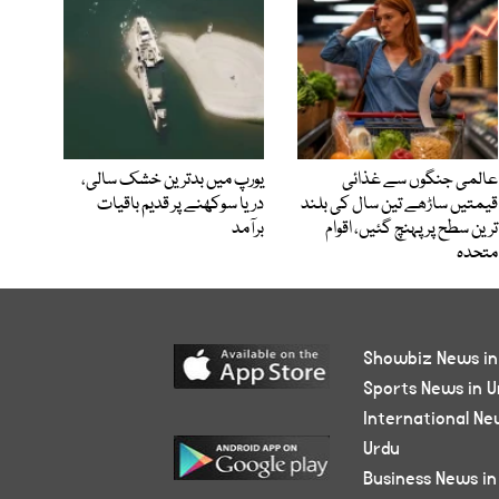
عالمی جنگوں سے غذائی
یورپ میں بدترین خشک سالی،
قیمتیں ساڑھے تین سال کی بلند
دریا سوکھنے پر قدیم باقیات
ترین سطح پر پہنچ گئیں، اقوام
برآمد
متحدہ
Showbiz News in
Sports News in U
International Ne
Urdu
Business News in