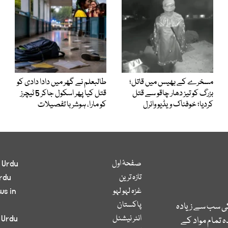
مسخرے کے بھیس میں قاتل؛
طالبعلم نے گھر میں دادا دادی کو
بزرگ کو تیز دھار چاقو سے قتل
قتل کیا پھر اسکول جاکر 5 ٹیچرز
کردیا؛ خوفناک ویڈیو وائرل
کو مارا، ہوشربا تفصیلات
صفحۂ اول
 Urdu
تازہ ترین
rdu
غزہ لہو لہو
ws in
پاکستان
کی سب سے زیادہ
انٹر نیشنل
 Urdu
 تمام مواد کے