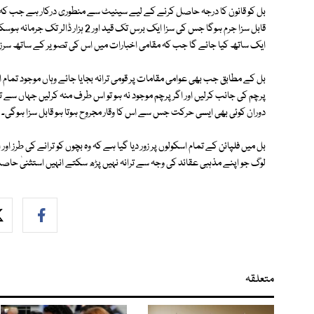
بل کو قانون کا درجہ حاصل کرنے کے لیے سینیٹ سے منطوری درکار ہے جب کہ
قابل سزا جرم ہوگا جس کی سزا ایک برس ت
ایک ساتھ کیا جائے گا جب کہ مقامی اخبارات میں اس کی تصویر کے ساتھ سر
بل کے مطابق جب بھی عوامی مقامات پر قومی ترانہ بجایا جائے وہاں موجود تمام اف
پرچم کی جانب کرلیں اور اگر پرچم موجود نہ ہو تو اس طرف منہ کرلیں جہاں سے تر
دوران کوئی بھی ایسی حرکت جس سے اس کا وقار مجروح ہوتا ہو قابل سزا ہوگی۔
بل میں فلپائن کے تمام اسکولوں پر زور دیا گیا ہے کہ وہ بچوں کو ترانے کی طرز ا
لوگ جو اپنے مذہبی عقائد کی وجہ سے ترانہ نہیں پڑھ سکتے انہیں استثنیٰ حاصل ہوگا
متعلقہ