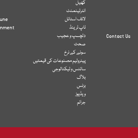
کھیل
انٹرٹینمنٹ
لائف اسٹائل
bune
ٹاپ ٹرینڈ
inment
دلچسپ و عجیب
Contact Us
صحت
سونے کے نرخ
پیٹرولیم مصنوعات کی قیمتیں
سائنس و ٹیکنالوجی
بلاگ
بزنس
ویڈیوز
جرائم