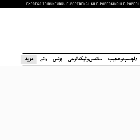
EXPRESS TRIBUNE
URDU E-PAPER
ENGLISH E-PAPER
SINDHI E-PAPER
L
دلچسپ و عجیب
سائنس و ٹیکنالوجی
بزنس
رائے
مزید