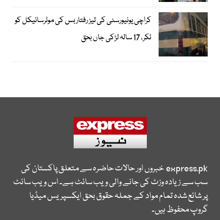
کراچی یونیورسٹی کی تیز رفتار بس کی موٹرسائیکل کو
ٹکر، 17 سالہ لڑکی جاں بحق
express.pk
خبروں اور حالات حاضرہ سے متعلق پاکستان کی
سب سے زیادہ وزٹ کی جانے والی ویب سائٹ ہے۔ اس ویب سائٹ
پر شائع شدہ تمام مواد کے جملہ حقوق بحق ایکسپریس میڈیا
گروپ محفوظ ہیں۔