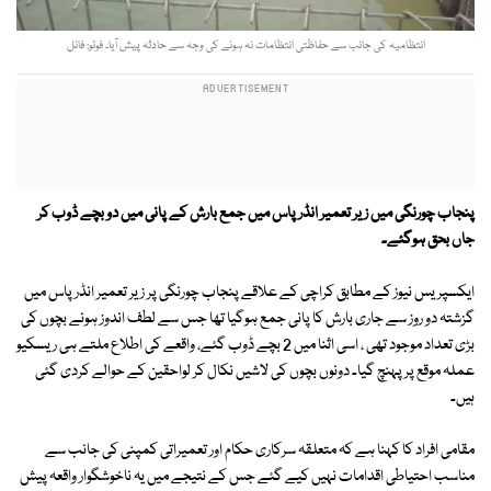
انتظامیہ کی جانب سے حفاظتی انتظامات نہ ہونے کی وجہ سے حادثہ پیش آیا۔ فوٹو: فائل
پنجاب چورنگی میں زیر تعمیر انڈر پاس میں جمع بارش کے پانی میں دو بچے ڈوب کر
جاں بحق ہوگئے۔
ایکسپریس نیوز کے مطابق کراچی کے علاقے پنجاب چورنگی پر زیر تعمیر انڈر پاس میں
گزشتہ دو روز سے جاری بارش کا پانی جمع ہوگیا تھا جس سے لطف اندوز ہونے بچوں کی
بڑی تعداد موجود تھی ، اسی اثنا میں 2 بچے ڈوب گئے، واقعے کی اطلاع ملتے ہی ریسکیو
عملہ موقع پر پہنچ گیا۔ دونوں بچوں کی لاشیں نکال کر لواحقین کے حوالے کردی گئی
ہیں۔
مقامی افراد کا کہنا ہے کہ متعلقہ سرکاری حکام اور تعمیراتی کمپنی کی جانب سے
مناسب احتیاطی اقدامات نہیں کیے گئے جس کے نتیجے میں یہ ناخوشگوار واقعہ پیش