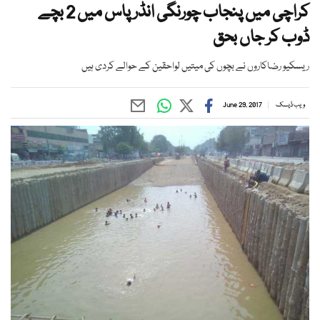
کراچی میں پنجاب چورنگی انڈر پاس میں 2 بچے
ڈوب کر جاں بحق
ریسکیو رضاکاروں نے بچوں کی میتیں لواحقین کے حوالے کردی ہیں
ویب ڈیسک
June 29, 2017