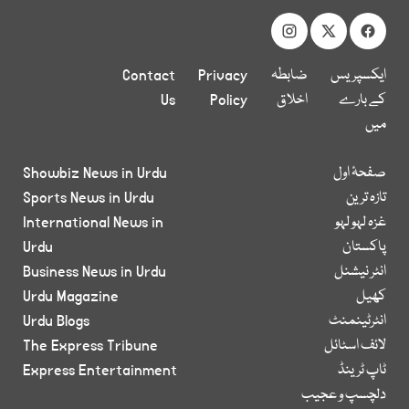
ایکسپریس
ضابطہ
Privacy
Contact
کے بارے
اخلاق
Policy
Us
میں
صفحۂ اول
Showbiz News in Urdu
تازہ ترین
Sports News in Urdu
غزہ لہو لہو
International News in
پاکستان
Urdu
انٹر نیشنل
Business News in Urdu
کھیل
Urdu Magazine
انٹرٹینمنٹ
Urdu Blogs
لائف اسٹائل
The Express Tribune
ٹاپ ٹرینڈ
Express Entertainment
دلچسپ و عجیب