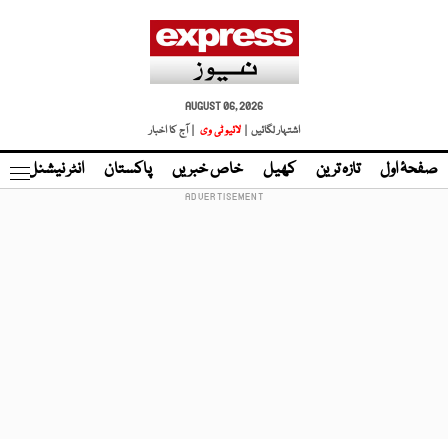
AUGUST 06, 2026
اشتہار لگائیں |
لائیو ٹی وی
| آج کا اخبار
صفحۂ اول
تازہ ترین
کھیل
خاص خبریں
پاکستان
انٹر نیشنل
ٹا