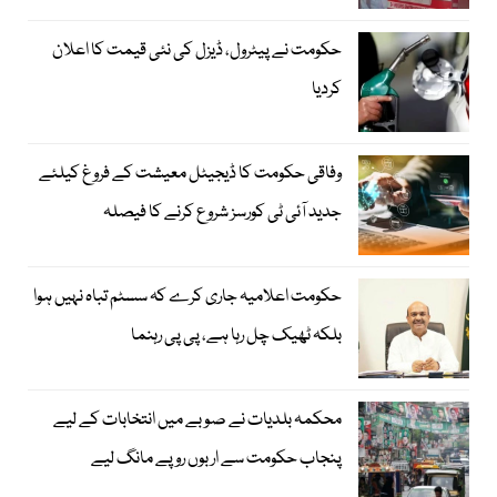
حکومت نے پیٹرول، ڈیزل کی نئی قیمت کا اعلان
کردیا
وفاقی حکومت کا ڈیجیٹل معیشت کے فروغ کیلئے
جدید آئی ٹی کورسز شروع کرنے کا فیصلہ
حکومت اعلامیہ جاری کرے کہ سسٹم تباہ نہیں ہوا
بلکہ ٹھیک چل رہا ہے، پی پی رہنما
محکمہ بلدیات نے صوبے میں انتخابات کے لیے
پنجاب حکومت سے اربوں روپے مانگ لیے