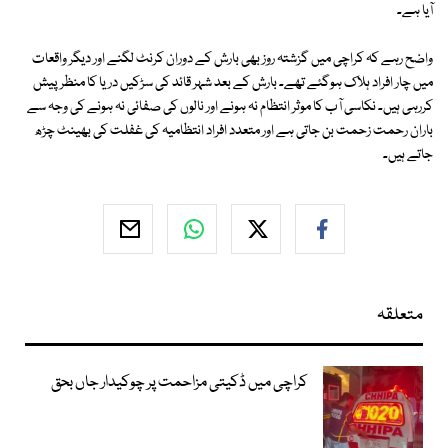
آیا ہے۔
واضح رہے کہ کراچی میں گزشتہ روز بھی بارش کے دوران کرنٹ لگنے اور دیگر واقعات
میں چار افراد ہلاک ہوگئے تھے۔ بارش کے بعد شہر قائد کی سڑکیں دریا کا منظر پیش
کررہی ہیں۔ نکاسی آب کا موثر انتظام نہ ہونے اور نالوں کی صفائی نہ ہونے کی وجہ سے
باران رحمت زحمت بن جاتی ہے اور متعدد افراد انتظامیہ کی غفلت کی بھینٹ چڑھ
جاتے ہیں۔
متعلقہ
کراچی میں ڈکیتی مزاحمت پر چوکیدار جاں بحق