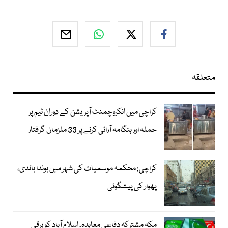
متعلقہ
کراچی میں انکروچمنٹ آپریشن کے دوران ٹیم پر
حملہ اور ہنگامہ آرائی کرنے پر 33 ملزمان گرفتار
کراچی: محکمہ موسمیات کی شہر میں بوندا باندی،
پھوار کی پیشگوئی
مکہ مشترکہ دفاعی معاہدہ، اسلام آباد کو برقی