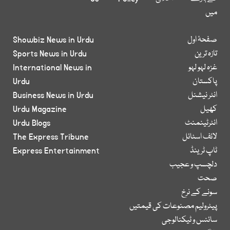
میں
صفحۂ اول
Showbiz News in Urdu
تازہ ترین
Sports News in Urdu
غزہ لہو لہو
International News in
پاکستان
Urdu
انٹر نیشنل
Business News in Urdu
کھیل
Urdu Magazine
انٹرٹینمنٹ
Urdu Blogs
لائف اسٹائل
The Express Tribune
ٹاپ ٹرینڈ
Express Entertainment
دلچسپ و عجیب
صحت
سونے کے نرخ
پیٹرولیم مصنوعات کی قیمتیں
سائنس و ٹیکنالوجی