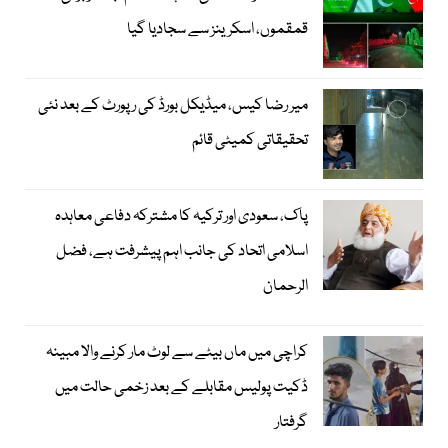
قمقموں، اسکرینز سے سجادیا گیا
میر رضا کیس، میڈیکل بورڈ کی رپورٹ کے بعد نئی
تحقیقاتی کمیٹی قائم
پاک، سعودی اور ترکیہ کا مشترکہ دفاعی معاہدہ
اسلامی اتحاد کی جانب اہم پیشرفت ہے، فضل
الرحمان
کراچی میں ماں بیٹے سے لوٹ مار کرنے والا مبینہ
ڈکیت پولیس مقابلے کے بعد زخمی حالت میں
گرفتار