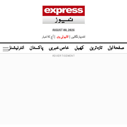
AUGUST 08, 2026
اشتہار لگائیں |
لائیو ٹی وی
| آج کا اخبار
صفحۂ اول
تازہ ترین
کھیل
خاص خبریں
پاکستان
انٹر نیشنل
ٹا