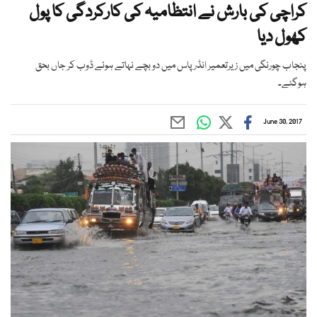
کراچی کی بارش نے انتظامیہ کی کارکردگی کا پول
کھول دیا
پنجاب چورنگی میں زیرتعمیر انڈر پاس میں دو بچے نہاتے ہوئے ڈوب کر جاں بحق
ہوگئے۔
June 30, 2017