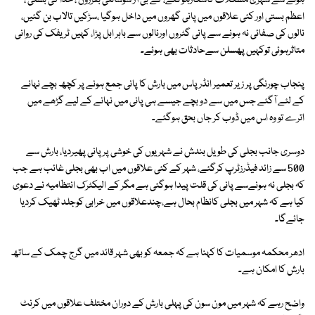
ہونے سے شہری مشکلات کاشکارہوگئے، کے بی آر سوسائٹی بفرزون ، خدا کی بستی ،
اعظم بستی اور کئی علاقوں میں پانی گھروں میں داخل ہوگیا ،سڑکیں تالاب بن گئیں،
نالوں کی صفائی نہ ہونے سے پانی گٹروں اورنالوں سے باہر ابل پڑا، کہیں ٹریفک کی روانی
متاثرہوئی توکہیں پھسلن سےحادثات بھی ہوئے۔
پنجاب چورنگی پر زیر تعمیر انڈر پاس میں بارش کا پانی جمع ہونے پر کچھ بچے نہانے
کے لئے آگئے جس میں سے دو بچے جیسے ہی پانی میں نہانے کے لیے گڑھے میں
اترے تو وہ اس میں ڈوب کر جاں بحق ہوگئے۔
دوسری جانب بجلی کی طویل بندش نے شہریوں کی خوشی پرپانی پھیردیا، بارش سے
500 سے زائد فیڈرزٹرپ کرگئے، شہر کے کئی علاقوں میں اب بھی بجلی غائب ہے جب
کہ بجلی نہ ہونےسے پانی کی قلت پیدا ہوگئی ہے مگر کے الیکٹرک انتظامیہ نے دعوی
کیا ہے کہ شہر میں بجلی کانظام بحال ہے،چندعلاقوں میں خرابی کوجلد ٹھیک کردیا
جائےگا۔
ادھر محکمہ موسمیات کا کہنا ہے کہ جمعہ کو بھی شہر قائد میں گرج چمک کے ساتھ
بارش کا امکان ہے۔
واضح رہے کہ شہر میں مون سون کی پہلی بارش کے دوران مختلف علاقوں میں کرنٹ