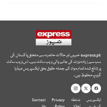
express.pk
خبروں اور حالات حاضرہ سے متعلق پاکستان کی
سب سے زیادہ وزٹ کی جانے والی ویب سائٹ ہے۔ اس ویب سائٹ
پر شائع شدہ تمام مواد کے جملہ حقوق بحق ایکسپریس میڈیا
گروپ محفوظ ہیں۔
ایکسپریس
ضابطہ
Privacy
Contact
کے بارے
اخلاق
Policy
Us