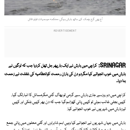
آج بھی گرج چمک کے ساتھ بارش ہوگی، محکمہ موسمیات: فوٹو: فائل
SRINAGAR:
کراچی میں بارش نے ایک بار پھر جل تھل کردیا جب کہ لوگوں نے
بارش میں خوب انجوائے کیا مگردو دن کی باران رحمت کوانتظامیہ کی غفلت نے زحمت
بنا دیا۔
کراچی میں دو روزسے جاری بارش سے گرمی تو بھاگ گئی مگرمسائل کا انبارلگ گیا،
کہیں بجلی غائب ہوئی تو کہیں پانی کھڑاہوگیا جب کہ دن بھر کہیں ہلکی اور کہیں
تیزبارش میں شہریوں نے خوب انجوائے کیا.
بارش میں جہاں شہریوں نے انجوائے کیا وہیں اہم شاہراوں اور گلی محلوں میں پانی جمع