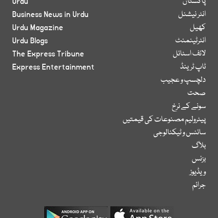
پاکستان
Urdu
انٹر نیشنل
Business News in Urdu
کھیل
Urdu Magazine
انٹرٹینمنٹ
Urdu Blogs
لائف اسٹائل
The Express Tribune
ٹاپ ٹرینڈ
Express Entertainment
دلچسپ و عجیب
صحت
سونے کے نرخ
پیٹرولیم مصنوعات کی قیمتیں
سائنس و ٹیکنالوجی
بلاگ
بزنس
ویڈیوز
جرائم