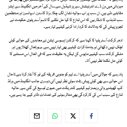
میزبانی میں ون ڈے انٹرنیشنل سیریز شیڈول ہے،سال کے آخر میں انگلینڈ سے ایشز
مقابلے طے ہیں، ان سب پر اب سوالیہ نشان لگ چکا، براڈ کاسٹرز، اسپانسرز اور منتظمین
سب تذبذب کا شکار ہیں کہ اس تنازع کا کیا حل نکلے گا تاہم آسٹریلوی حکومت نے
تجویز پیش کی کہ وہ ثالث کا کردار ادا کرنے کیلیے تیار ہے۔
ادھر کرکٹ آسٹریلیا کا کہنا ہے کہ کرکٹرز ایسوسی ایشن نے معاہدوں کے حوالے کوئی
لچک نہیں دکھائی اور وہ مذاکرات کیلیے بھی تیار نہیں ہے، صورتحال کھلاڑیوں اور
ملکی کرکٹ سب کیلیے مایوس کن لیکن یہ حقیقت ہے کہ فی الحال اس مسئلے کا
کوئی حل نکلتا نظر نہیں آتا۔
یاد رہے کہ جولائی میں آسٹریلیا اے ٹیم کو جنوبی افریقہ کے ٹور کا آغاز کرنا ہے،تاحال
اس حوالے سے بھی کوئی پیش رفت ہوتی نظر نہیں آتی،دوسری جانب انگلینڈ میں ورلڈ
کپ کھیلنے والی ویمنز ٹیم کیلیے کنٹریکٹ میں عبوری توسیع کی گئی ہے، حالیہ
تنازع کے سبب اس کی کارکردگی بھی متاثر ہونے کے خدشات ظاہر کیے جا رہے ہیں۔