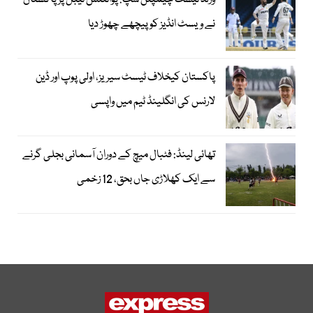
ورلڈ ٹیسٹ چیمپئن شپ: پوائنٹس ٹیبل پر پاکستان
نے ویسٹ انڈیز کو پیچھے چھوڑ دیا
پاکستان کیخلاف ٹیسٹ سیریز، اولی پوپ اور ڈین
لارنس کی انگلینڈ ٹیم میں واپسی
تھائی لینڈ: فٹبال میچ کے دوران آسمانی بجلی گرنے
سے ایک کھلاڑی جاں بحق، 12 زخمی