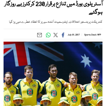
آسٹریلوی بورڈ میں تنازع برقرار 230 کرکٹرز بے روزگار
ہوگئے
کنٹریکٹ پربدستور اختلافات ،ایشزسمیت آئندہ سیریز کا انعقاد خطرے میں پڑ گیا
July 01, 2017
Sports Desk
/
AFP