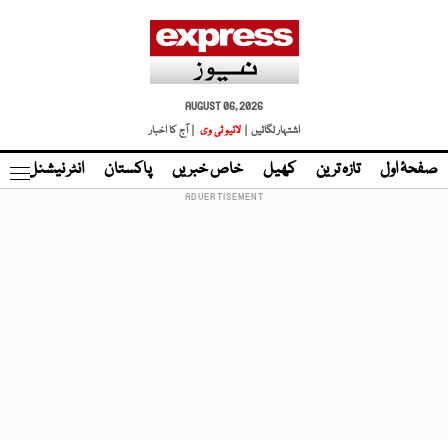
AUGUST 06, 2026
اشتہار لگائیں |
لائیو ٹی وی
| آج کا اخبار
صفحۂ اول
تازہ ترین
کھیل
خاص خبریں
پاکستان
انٹر نیشنل
ٹا