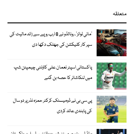
متعلقہ
’مائی ٹوائز‘، رونالڈو نے 8 ارب روپے سے زائد مالیت کی
سپر کار کلیکشن کی جھلک دکھا دی
پاکستانی اسپنر نعمان علی کاؤنٹی چیمپئن شپ
میں لنکاشائر کا حصہ بن گئے
پی سی بی نے ڈومیسٹک کرکٹر حمزہ نذر پر دو سال
کی پابندی عائد کردی