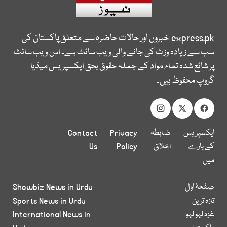
express.pk
خبروں اور حالات حاضرہ سے متعلق پاکستان کی
سب سے زیادہ وزٹ کی جانے والی ویب سائٹ ہے۔ اس ویب سائٹ
پر شائع شدہ تمام مواد کے جملہ حقوق بحق ایکسپریس میڈیا
گروپ محفوظ ہیں۔
ایکسپریس
ضابطہ
Privacy
Contact
کے بارے
اخلاق
Policy
Us
میں
صفحۂ اول
Showbiz News in Urdu
تازہ ترین
Sports News in Urdu
غزہ لہو لہو
International News in