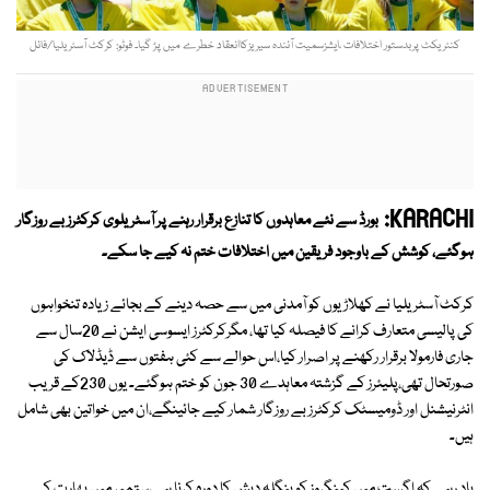
کنٹریکٹ پربدستور اختلافات ،ایشزسمیت آئندہ سیریزکاانعقاد خطرے میں پڑ گیا۔ فوٹو: کرکٹ آسٹریلیا/فائل
KARACHI:
بورڈ سے نئے معاہدوں کا تنازع برقرار رہنے پر آسٹریلوی کرکٹرز بے روزگار
ہوگئے، کوشش کے باوجود فریقین میں اختلافات ختم نہ کیے جا سکے۔
کرکٹ آسٹریلیا نے کھلاڑیوں کو آمدنی میں سے حصہ دینے کے بجائے زیادہ تنخواہوں
کی پالیسی متعارف کرانے کا فیصلہ کیا تھا، مگرکرکٹرز ایسوسی ایشن نے 20سال سے
جاری فارمولا برقرار رکھنے پر اصرار کیا،اس حوالے سے کئی ہفتوں سے ڈیڈلاک کی
صورتحال تھی،پلیئرز کے گزشتہ معاہدے 30 جون کو ختم ہوگئے۔ یوں 230کے قریب
انٹرنیشنل اور ڈومیسٹک کرکٹرز بے روزگار شمار کیے جائینگے،ان میں خواتین بھی شامل
ہیں۔
یاد رہے کہ اگست میں کینگروز کو بنگلہ دیش کا دورہ کرنا ہے،ستمبر میں بھارت کی