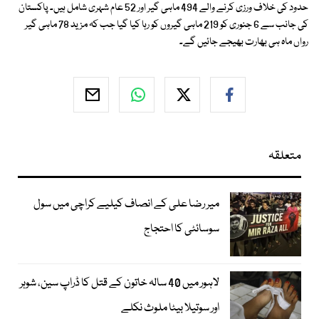
حدود کی خلاف ورزی کرنے والے 494 ماہی گیر اور 52 عام شہری شامل ہیں۔ پاکستان
کی جانب سے 6 جنوری کو 219 ماہی گیروں کو رہا کیا گیا جب کہ مزید 78 ماہی گیر
رواں ماہ ہی بھارت بھیجے جائیں گے۔
متعلقہ
میر رضا علی کے انصاف کیلیے کراچی میں سول
سوسائٹی کا احتجاج
لاہور میں 40 سالہ خاتون کے قتل کا ڈراپ سین، شوہر
اور سوتیلا بیٹا ملوث نکلے