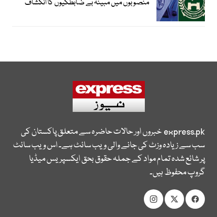
منصوبوں میں مبینہ بے ضابطگیوں کا انکشاف
express.pk
خبروں اور حالات حاضرہ سے متعلق پاکستان کی
سب سے زیادہ وزٹ کی جانے والی ویب سائٹ ہے۔ اس ویب سائٹ
پر شائع شدہ تمام مواد کے جملہ حقوق بحق ایکسپریس میڈیا
گروپ محفوظ ہیں۔