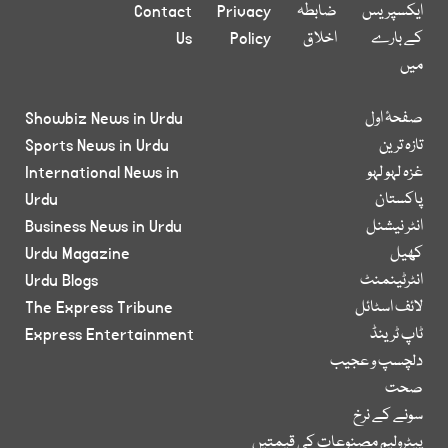
ایکسپریس
ضابطہ
Privacy
Contact
کے بارے
اخلاق
Policy
Us
میں
صفحۂ اول
Showbiz News in Urdu
تازہ ترین
Sports News in Urdu
غزہ لہو لہو
International News in
پاکستان
Urdu
انٹر نیشنل
Business News in Urdu
کھیل
Urdu Magazine
انٹرٹینمنٹ
Urdu Blogs
لائف اسٹائل
The Express Tribune
ٹاپ ٹرینڈ
Express Entertainment
دلچسپ و عجیب
صحت
سونے کے نرخ
پیٹرولیم مصنوعات کی قیمتیں