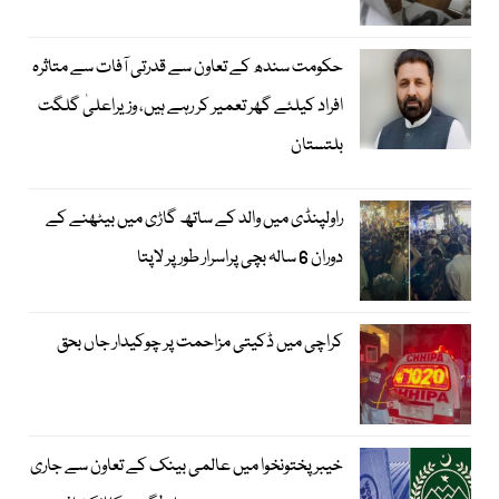
حکومت سندھ کے تعاون سے قدرتی آفات سے متاثرہ
افراد کیلئے گھر تعمیر کر رہے ہیں، وزیراعلیٰ گلگت
بلتستان
راولپنڈی میں والد کے ساتھ گاڑی میں بیٹھنے کے
دوران 6 سالہ بچی پراسرار طور پر لاپتا
کراچی میں ڈکیتی مزاحمت پر چوکیدار جاں بحق
خیبرپختونخوا میں عالمی بینک کے تعاون سے جاری