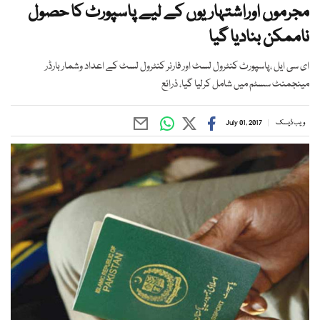
مجرموں اوراشتہاریوں کے لیے پاسپورٹ کا حصول
ناممکن بنادیا گیا
ای سی ایل ،پاسپورٹ کنٹرول لسٹ اور فارنر کنٹرول لسٹ کے اعداد وشمار بارڈر
مینجمنٹ سسٹم میں شامل کرلیا گیا، ذرائع
ویب ڈیسک
July 01, 2017