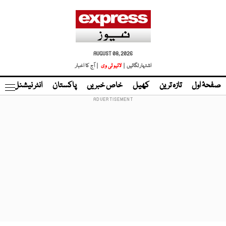
AUGUST 08, 2026
اشتہار لگائیں |
لائیو ٹی وی
| آج کا اخبار
صفحۂ اول
تازہ ترین
کھیل
خاص خبریں
پاکستان
انٹر نیشنل
ٹا