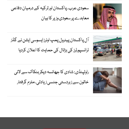
سعودی عرب، پاکستان اور ترکیہ کے درمیان دفاعی
معاہدے پر سعودی وزیر کا بیان
آل پاکستان پیٹرول پمپ اونرز ایسوسی ایشن نے گڈز
ٹرانسپورٹرز کی ہڑتال کی حمایت کا اعلان کردیا
راولپنڈی: شادی کا جھانسہ دیکر بنکاک سے لائی
خاتون سے زبردستی جنسی زیادتی، ملزم گرفتار