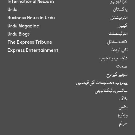
غزہ لہو لہو
International News in
پاکستان
Urdu
انٹر نیشنل
Business News in Urdu
کھیل
Urdu Magazine
انٹرٹینمنٹ
Urdu Blogs
لائف اسٹائل
The Express Tribune
ٹاپ ٹرینڈ
Express Entertainment
دلچسپ و عجیب
صحت
سونے کے نرخ
پیٹرولیم مصنوعات کی قیمتیں
سائنس و ٹیکنالوجی
بلاگ
بزنس
ویڈیوز
جرائم