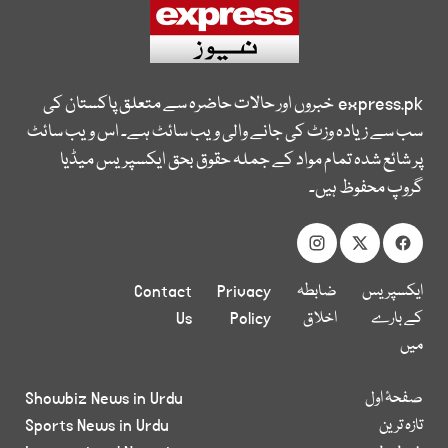
express.pk
خبروں اور حالات حاضرہ سے متعلق پاکستان کی
سب سے زیادہ وزٹ کی جانے والی ویب سائٹ ہے۔ اس ویب سائٹ
پر شائع شدہ تمام مواد کے جملہ حقوق بحق ایکسپریس میڈیا
گروپ محفوظ ہیں۔
ایکسپریس
ضابطہ
Privacy
Contact
کے بارے
اخلاق
Policy
Us
میں
صفحۂ اول
Showbiz News in Urdu
تازہ ترین
Sports News in Urdu