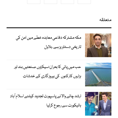
متعلقہ
مکہ مشترکہ دفاعی معاہدہ خطے میں امن کی
تاریخی دستاویز ہے، بلاول
حب میں پانی کا بحران؛سیکڑوں صنعتیں بند اور
ہزاروں کارکنوں کی بیروزگاری کے خدشات
ارشد چائے والا نے پاسپورٹ تجدید کیلئے اسلام آباد
ہائیکورٹ سے رجوع کرلیا