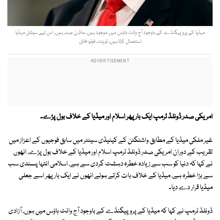
میڈیا کے پروپیگنڈے کے باوجود آج وائٹ ہاؤس میں موجود ہوں، ماڈرن صدر ہوں، اس لیے سوشل میڈیا
استعمال کرتا ہوں، ٹویٹ۔ فوٹو: فائل
امریکی صدر ڈونلڈ ٹرمپ ایک بار پھر اسلام اور میڈیا کے خلاف بول پڑے۔
غیر ملکی میڈیا کے مطابق واشنگٹن کے کینیڈی سینٹر میں سابق فوجیوں کے اعزاز میں
تقریب کے دوران امریکی صدر ڈونلڈ ٹرمپ اسلام اور میڈیا کے خلاف بول پڑے، انھوں
نے کہا کہ دنیا کو سب سے زیادہ خطرہ دہشت گردی سے ہے، اسلامی انتہا پسندی سب
سے بڑا خطرہ ہے، میڈیا کے خلاف بات کرتے ہوئے انھوں نے ایک بار پھر اسے جعلی
میڈیا قرار دے دیا۔
ڈونلڈ ٹرمپ نے کہا کہ میڈیا کے پروپیگنڈے کے باوجود آج وائٹ ہاؤس میں ہوں، آزادی