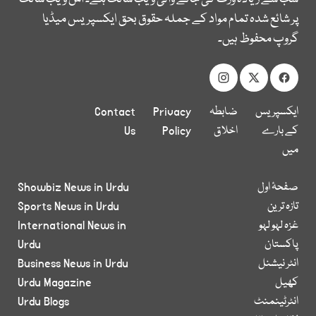
پر شائع شدہ تمام مواد کے جملہ حقوق بحق ایکسپریس میڈیا
گروپ محفوظ ہیں۔
ایکسپریس
ضابطہ
Privacy
Contact
کے بارے
اخلاق
Policy
Us
میں
صفحۂ اول
Showbiz News in Urdu
تازہ ترین
Sports News in Urdu
غزہ لہو لہو
International News in
پاکستان
Urdu
انٹر نیشنل
Business News in Urdu
کھیل
Urdu Magazine
انٹرٹینمنٹ
Urdu Blogs