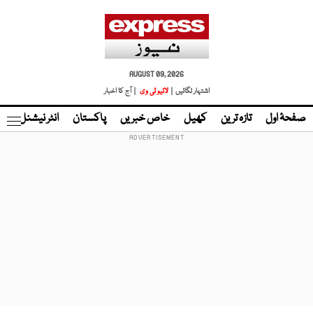
AUGUST 09, 2026
اشتہار لگائیں |
لائیو ٹی وی
| آج کا اخبار
صفحۂ اول
تازہ ترین
کھیل
خاص خبریں
پاکستان
انٹر نیشنل
ٹا