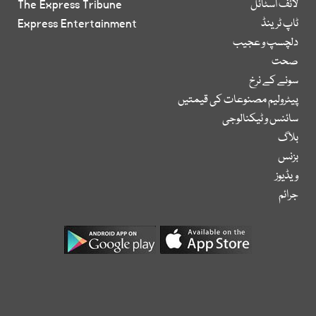
لائف اسٹائل
The Express Tribune
ٹاپ ٹرینڈ
Express Entertainment
دلچسپ و عجیب
صحت
سونے کے نرخ
پیٹرولیم مصنوعات کی قیمتیں
سائنس و ٹیکنالوجی
بلاگ
بزنس
ویڈیوز
جرائم