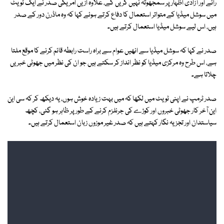
رائے اور آزادی اظہار پر سمجھوتہ نہیں کریں گے، علاوہ ازیں امریکی صدر نے ایک ٹویٹ
میں سوشل میڈیا کے متواتر استعمال کا دفاع کرتے ہوئے کہا کہ وہ ماڈرن دور کے صدر
ہیں، اس لیے سوشل میڈیا استعمال کرتے ہیں۔
صدر نے کہا کہ سوشل میڈیا سے انھیں عوام سے براہ راست رابطہ قائم کرنے کا موقع ملتا
ہے، اس طرح وہ مرکزی میڈیا کو نظر انداز کر سکتے ہیں جو ان کی نظر میں جھوٹی خبریں
چلاتا ہے۔
صدر ٹرمپ نے اپنی ٹویٹ میں لکھا کہ میں بہت زیادہ خوش ہوں، یہ دیکھ کر کہ سی این
این آخر کار جھوٹی خبروں اور کوڑے کی جرنلزم کرنے کے طور پر ظاہر ہو گئی، کچھ
سیاستدان اور تجزیہ نگار کہتے ہیں کہ صدر غیر موزوں زبان استعمال کرتے ہیں۔