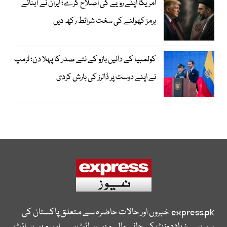
امریکا اپنے رویے کی اصلاح کرے؛ ایران نے آبنائے
ہرمز کھولنے کی سخت شرائط رکھ دیں
کولمبیا کے دائیں بازو کے نئے صدر کا پہلا دن؛ ٹرمپ
نے اپنے دوست پر ڈالرز کی بارش کردی
express.pk
خبروں اور حالات حاضرہ سے متعلق پاکستان کی
سب سے زیادہ وزٹ کی جانے والی ویب سائٹ ہے۔ اس ویب سائٹ