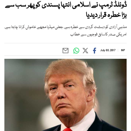
ڈونلڈ ٹرمپ نے اسلامی انتہا پسندی کو پھر سب سے
بڑا خطرہ قرار دیدیا
مذہبی آزادی کو دہشت گردی سے خطرہ ہے، جعلی میڈیا مجھے خاموش کرانا چاہتا ہے،
امریکی صدر کاسابق فوجیوں سے خطاب
July 03, 2017
INP