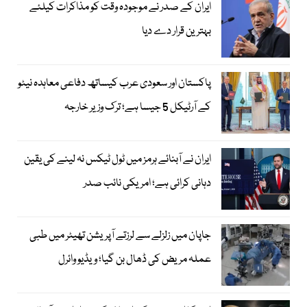
ایران کے صدر نے موجودہ وقت کو مذاکرات کیلئے
بہترین قرار دے دیا
پاکستان اور سعودی عرب کیساتھ دفاعی معاہدہ نیٹو
کے آرٹیکل 5 جیسا ہے؛ ترک وزیر خارجہ
ایران نے آبنائے ہرمز میں ٹول ٹیکس نہ لینے کی یقین
دہانی کرائی ہے؛ امریکی نائب صدر
جاپان میں زلزلے سے لرزتے آپریشن تھیٹر میں طبی
عملہ مریض کی ڈھال بن گیا؛ ویڈیو وائرل