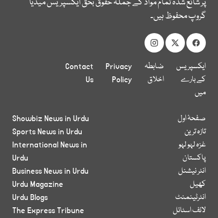
پر شائع شدہ تمام مواد کے جملہ حقوق بحق ایکسپریس میڈیا
گروپ محفوظ ہیں۔
ایکسپریس
ضابطہ
Privacy
Contact
کے بارے
اخلاق
Policy
Us
میں
صفحۂ اول
Showbiz News in Urdu
تازہ ترین
Sports News in Urdu
غزہ لہو لہو
International News in
پاکستان
Urdu
انٹر نیشنل
Business News in Urdu
کھیل
Urdu Magazine
انٹرٹینمنٹ
Urdu Blogs
لائف اسٹائل
The Express Tribune