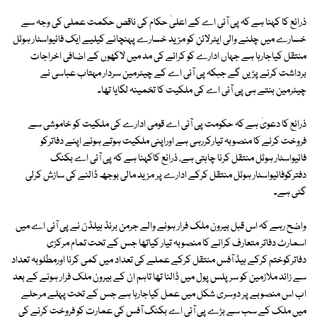
ذرائع کا کہنا ہے کہ پی آئی اے کے اعلیٰ حکام کی ناقص حکمت عملی کی وجہ سے
خسارے میں چلنے والی ایئرلائن کو مزید خسارے پہنچانے کیلیے ایک فائیواسٹار ہوٹل
منتقل کیاجارہا ہے جہاں ادارے کو کرائے کی مد میں لاکھوں کے اضافی اخراجات
برداشت کرنے پڑیں گے جبکہ پی آئی اے کے چیئرمین سردار مہتاب عباسی نے
چیئرمین بنتے ہی پی آئی اے کی ملکیت کا تخمینہ لگایا تھا۔
ذرائع کا دعویٰ ہے کہ حکومت پی آئی اے قومی ادارے کی ملکیت کو خاموشی سے
فروخت کرنے کا منصوبہ تیارکررہی ہے اوراپنی ملکیت ہوتے ہوئے اپنے دفاترکو
فائیواسٹار ہوٹل منتقل کرنا چاہتی ہے، ذرائع کاکہنا ہے کہ پی آئی اے بکنگ
دفترکوفائیواسٹار ہوٹل منتقل کرکے ادارے پر مزید مالی بوجھ ڈالنے کی سازش کرلی
گئی ہے۔
واضح رہے کہ اس قبل بیرون ملک فرار ہونے والے جرمن برنڈ ہیلڈن نے پی آئی اے میں
اسمارٹ دفاتر متعارف کرانے کا منصوبہ تیار کیاتھا جس کے تحت تمام مرکزی
دفاترکوختم کرکے ہیڈ آفس منتقل کرکے عملے کی تعداد میں کمی کرنا اورمطلوبہ تعداد
سے زائد ملازمین کو سرپلس پول میں ڈالنا تھا تاہم ان کے بیرون ملک فرار ہونے کے بعد
اب اس منصوبے پر دوسری شکل میں عمل کیاجارہا ہے جس کے تحت پہلے مرحلے
میں ملک کے سب سے بڑے پی آئی اے بکنگ آفس کی عمارت کو فروخت کرنے کی