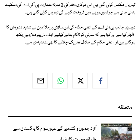
تیاریاں مکمل کرلی گئی ہیں اس مرکزی دفتر کی 2 منزلہ عمارت پی آئی اے کی ملکیت
بتائی جاتی ہے جو اربوں روپے میں فروخت کرنے کی تیاریاں کرلی گئی ہیں۔
دوسری جانب پی آئی اے کے اعلی حکام کی اس سازش پر ملازمین نے شدید تشویش کا
اظہار کیا ہے اور کہا ہے کہ سازش کو ناکام بنانے کیلیے ایک بار پھر ملازمین یکجا
ہوگئے ہیں اور اعلی حکام کے خلاف تحریک چلانے کا بھی عندیہ دیا ہے۔
متعلقہ
آزاد جموں و کشمیر کے غیور عوام کا پاکستان سے
والہانہ محبت کا اظہار