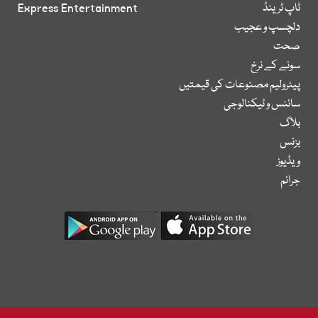
ٹاپ ٹرینڈ
Express Entertainment
دلچسپ و عجیب
صحت
سونے کے نرخ
پیٹرولیم مصنوعات کی قیمتیں
سائنس و ٹیکنالوجی
بلاگ
بزنس
ویڈیوز
جرائم