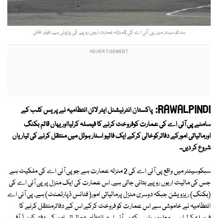
سدکو سینٹر میں پی آئی اے کی 2منزلہ عمارت اربوں روپے کی پراپرٹی ہے۔ فوٹو : فائل
RAWALPINDI:
پاکستان انٹرنیشنل ایئر لائن انتظامیہ نے پریس کلب کے
سامنے پی آئی اے کی عمارت کوفروخت کرنے کا فیصلہ کرلیااوریہاں قائم بکنگ
اورمالیاتی امورکے دفاترکوخالی کرکے ایک فائیو اسٹار ہوٹل میں منتقل کرنے کی تیاریاں
شروع کر دیں۔
سبکوسینٹر میں واقع پی آئی اے کی 2 منزلہ عمارت ہے جو پی آئی اے کی ملکیت ہے
جس کی مالیت اربوں روپے بتائی جاتی ہے، اس عمارت کی ایک منزل پر پی آئی اے کی
(بکنگ) ریزویشن جبکہ دوسری منزل پرمالیاتی امور( فنانس ڈپارٹمنٹ) ہے، پی آئی اے
انتظامیہ نے خاموشی سے اس عمارت کو فروخت کرکے اس کے دفاترمنتقل کرنے کا