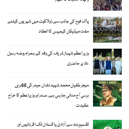
پاک فوج کی جانب سے راولاکوٹ میں شہریوں کیلئے
مفت میڈیکل کیمپس کا انعقاد
وزیر اعظم شہباز شریف کی وفد کے ہمراہ روضہ رسول
ﷺ پر حاضری
میجر طفیل محمد شہید نشان حیدر کی 68 ویں
برسی آج منائی جارہی ہے، صدر اور وزیراعظم کا خراج
عقیدت
تقسیمِ ہند سے آزادیٔ پاکستان تک؛ قربانیوں اور