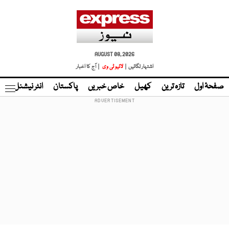
AUGUST 08, 2026
اشتہار لگائیں |
لائیو ٹی وی
| آج کا اخبار
صفحۂ اول
تازہ ترین
کھیل
خاص خبریں
پاکستان
انٹر نیشنل
ٹا