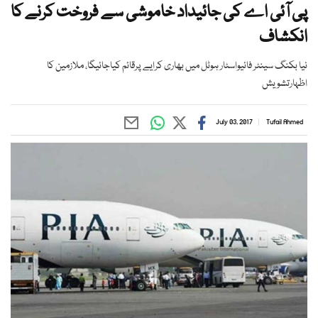
پی آئی اے کی جائیداد خاموشی سے فروخت کرنے کا
انکشاف
نیا بکنگ سینٹر فائیواسٹار ہوٹل میں بھاری کرایے پرقائم کیاجائیگا، ملازمین کا
اظہارتشویش
July 03, 2017
Tufail Ahmed