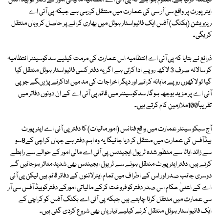
فیصلہ کرلیا ہے، معلوم ہوا ہے کہ پی آئی اے انتظامیہ مالیاتی امور کے دفتر کو ہیڈ آفس
ایئرپورٹ پر واقع سی آر سی کی عمارت میں منتقل کررہی ہے جبکہ پی آئی اے
ریزویشن (بکنگ) آفس ایک فائیواسٹار ہوٹل میں بھاری کرائے پر حاصل کر وہاں منتقل
کریگی۔
ذرائع نے بتایا کہ پی آئی اے انتظامیہ اس عمارت کی مرمت کیلیے سدکوسینٹر انتظامیہ
کو سالانہ صرف 3 لاکھ روپے ادا کرتی ہے اگر یہ دفتر کسی فائیواسٹار ہوٹل منتقل کیا
گیا تو لاکھوں روپے ماہانہ کرائے اور دیگر اخراجات کی مد میں اداکرنے پڑیںگے جو پی
آئی اے پر مزید بوجھ ہوگا، سدکوسینٹر میں قائم پی آئی اے کے ان دونوں دفاتر میں
تقریباً100ملازمین کام کرتے ہیں۔
آج سبکو سینٹر عمارت میں واقع فنانس (امور مالیات) کا دفتر پی آئی اے ایئرپورٹ
ہیڈآفس کی عمارت میں منتقل کر دیا جائیگا یہ وہ اہم دفتر ہے جہاں کراچی کے8سو
سے زائد ایاٹا سے منظور شدہ ٹریول ایجینٹس پی آئی اے مالی امور کے حوالے سے رابطے
کرتے ہیں، دفتر ایئرپورٹ منتقل ہونے سے ٹریول ایجینٹس بھی شدید متاثر ہوجائیں گے
دوسری جانب صدر اور اس کے اطراف میں تمام ایئرلائنوں کے دفاتر قائم ہیں لیکن پی آئی
اے کے اعلیٰ حکام اس صدر دفترکو فروخت کرکے مالیاتی امورکے دفترکوہیڈ آفس سی آر
سی عمارت میں منتقل کرنا چاہتے ہیں جبکہ پی آئی اے بکنگ آفس کو کراچی کے
ایک فائیواسٹار ہوٹل منتقل کرنے کیلیے تیاریاں بھی شروع کردی گئی ہیں۔