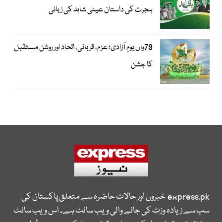
ہجرت کی داستان عینی شاہد کی زبانی
79واں یومِ آزادی؛ عزم، قربانی، اتحاد اور روشن مستقبل
کا جشن
express.pk
خبروں اور حالات حاضرہ سے متعلق پاکستان کی
سب سے زیادہ وزٹ کی جانے والی ویب سائٹ ہے۔ اس ویب سائٹ