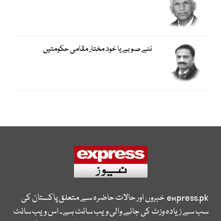
نئے صوبے یا خود مختار مقامی حکومتیں
express.pk
خبروں اور حالات حاضرہ سے متعلق پاکستان کی
سب سے زیادہ وزٹ کی جانے والی ویب سائٹ ہے۔ اس ویب سائٹ