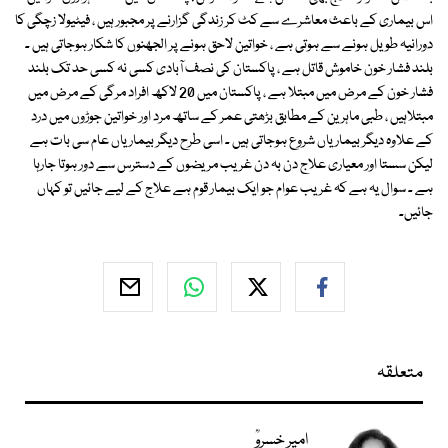
اس بیماری کے باعث معاشرے سے کٹ کر زندگی گزارنے پر مجبور ہیں ، فیٹیولا زچگی کا
دورانیہ طویل ہونے سے ہوتی ہے ، خواتین لاحق ہونے پر الجھنوں کا شکار ہوجاتی ہیں ۔
بلند فشار خون خاموش قاتل ہے ، پاکستان کی نصف آبادی کسی نہ کسی حد تک بلند
فشار خون کے مرض میں مبتلا ہے ، پاکستان میں 20 لاکھ افراد مرگی کے مرض میں
مبتلاہیں ، طبی ماہرین کے مطابق بڑھتی عمر کے ساتھ مرد اور خواتین جوڑوں میں درد
کے علاوہ دیگر بیماریاں شروع ہوجاتی ہیں ۔ اسی طرح دیگر بیماریاں عام سی بات ہے
لیکن سستا اور معیاری علاج دن بہ دن غریب مریضوں کے دسترس سے دور ہوتا جارہا
ہے ۔ سوال یہ ہے کہ غریب عوام جو ایک بیمار قوم ہے علاج کے لیے جائیں تو کہاں
جائیں۔
متعلقہ
امیر خسروؒ