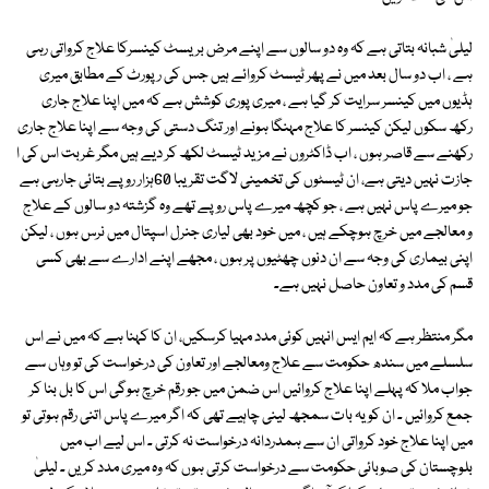
لیلیٰ شبانہ بتاتی ہے کہ وہ دو سالوں سے اپنے مرض بریسٹ کینسرکا علاج کرواتی رہی
ہے ، اب دو سال بعد میں نے پھر ٹیسٹ کروائے ہیں جس کی رپورٹ کے مطابق میری
ہڈیوں میں کینسر سرایت کر گیا ہے ، میری پوری کوشش ہے کہ میں اپنا علاج جاری
رکھ سکوں لیکن کینسر کا علاج مہنگا ہونے اور تنگ دستی کی وجہ سے اپنا علاج جاری
رکھنے سے قاصر ہوں ، اب ڈاکٹروں نے مزید ٹیسٹ لکھ کر دیے ہیں مگر غربت اس کی ا
جازت نہیں دیتی ہے، ان ٹیسٹوں کی تخمینی لاگت تقریبا 60ہزار روپے بتائی جارہی ہے
جو میرے پاس نہیں ہے ، جو کچھ میرے پاس روپے تھے وہ گزشتہ دو سالوں کے علاج
و معالجے میں خرچ ہوچکے ہیں ، میں خود بھی لیاری جنرل اسپتال میں نرس ہوں ، لیکن
اپنی بیماری کی وجہ سے ان دنوں چھٹیوں پر ہوں ، مجھے اپنے ادارے سے بھی کسی
قسم کی مدد و تعاون حاصل نہیں ہے۔
مگر منتظر ہے کہ ایم ایس انہیں کوئی مدد مہیا کرسکیں، ان کا کہنا ہے کہ میں نے اس
سلسلے میں سندھ حکومت سے علاج ومعالجے اور تعاون کی درخواست کی تو وہاں سے
جواب ملا کہ پہلے اپنا علاج کروائیں اس ضمن میں جو رقم خرچ ہوگی اس کا بل بنا کر
جمع کروائیں ۔ ان کو یہ بات سمجھ لینی چاہیے تھی کہ اگر میرے پاس اتنی رقم ہوتی تو
میں اپنا علاج خود کرواتی ان سے ہمدردانہ درخواست نہ کرتی ۔ اس لیے اب میں
بلوچستان کی صوبائی حکومت سے درخواست کرتی ہوں کہ وہ میری مدد کریں ۔ لیلیٰ