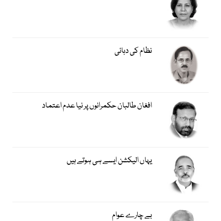
نظام کی دہائی
افغان طالبان حکمرانوں پر نیا عدم اعتماد
یہاں الیکشن ایسے ہی ہوتے ہیں
بے چارے عوام