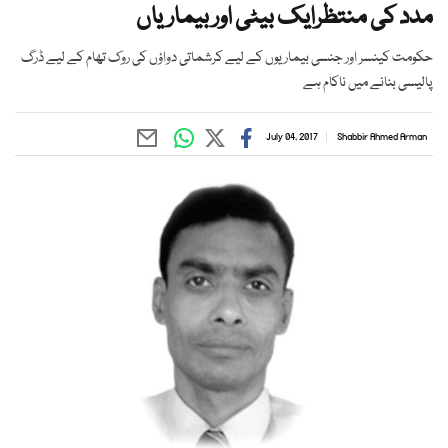
مدد کی منتظرایک بیٹی اور بیماریاں
حکومت کینسر اور جنسی بیماریوں کے لیے کرشماتی دواؤں کی روک تھام کے لیے ڈرگ
پالیسی بنانے میں ناکام ہے
July 04, 2017
Shabbir Ahmed Arman