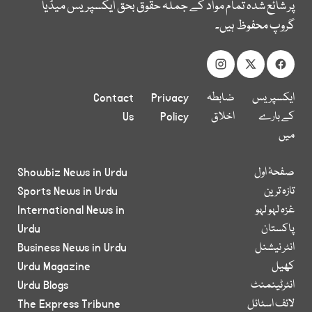
پر شائع شدہ تمام مواد کے جملہ حقوق بحق ایکسپریس میڈیا
گروپ محفوظ ہیں۔
ایکسپریس
ضابطہ
Privacy
Contact
کے بارے
اخلاق
Policy
Us
میں
صفحۂ اول
Showbiz News in Urdu
تازہ ترین
Sports News in Urdu
غزہ لہو لہو
International News in
پاکستان
Urdu
انٹر نیشنل
Business News in Urdu
کھیل
Urdu Magazine
انٹرٹینمنٹ
Urdu Blogs
لائف اسٹائل
The Express Tribune