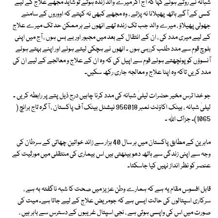
شبانہ نے روتے ہوئے کہا کہ آج اگر میرے والد زندہ ہوتے تو شاید مجھے علاج کے لیے
کسی کے آگے ہاتھ پھیلانا نہ پڑتے ، وہ مجھے کبھی نہ کہتے کہ اووروں کے سامنے
جھولی پھیلاؤ ، میرے والد جب تک زندہ تھے انھوں نے ہر ممکن حد تک میرے علاج
کے لیے میری مدد کی ، ان کے انتقال کے بعد میں مجبور اور بے بس ہوں ، آج میں اپنی
بلوچ قوم سے مدد طلب کررہی ہوں ۔ انھوں نے ہچکی لیتے ہوئے اور اپنے بہتے ہوئے
آنسوؤں کو پونچھتے ہوئے قوم سے اپیل کی کہ وہ ان کے علاج و معالجے کے لیے ان کی
مدد کریں تاکہ وہ اپنا علاج و معالجہ جاری رکھ سکیں۔
جو خدا ترس مخیر حضرات لیلیٰ شبانہ کی مدد کرنا چاہیں درج ذیل پتے پر رابطہ کریں ۔
لیلیٰ شبانہ ، بینک اکاؤنٹ نمبر 956018 نیشنل بینک آف پاکستان ، آگرہ تاج برانچ (
1065)۔ جزاک اللہ ۔
ماہرین کے مطابق پاکستان میں ہر سال 40 ہزار سے زائد خواتین چھاتی کے سرطان کی
وجہ سے اپنی زندگی سے ہاتھ دھو بیٹھتی ہیں اس بیماری کی منتقلی میں مورثیت کے
عنصر کو نظر انداز نہیں کیا جاسکتا۔
قابل افسوس مقام یہ ہے کہ ہمارے وطن عزیز میں صحت کا شبہ ناگفتہ بہ ہے ،
سرکاری اسپتالوں کی حالت ایسی ہے کہ جومریض علاج کے لیے جاتا ہے۔ میت کی
صورت میں اس کی واپسی ہوتی ہے ، نجی اسپتال غریبوں کے دسترس سے باہر ہیں ،