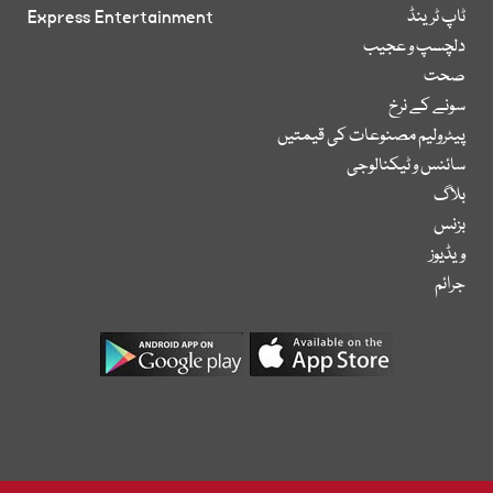
ٹاپ ٹرینڈ
Express Entertainment
دلچسپ و عجیب
صحت
سونے کے نرخ
پیٹرولیم مصنوعات کی قیمتیں
سائنس و ٹیکنالوجی
بلاگ
بزنس
ویڈیوز
جرائم