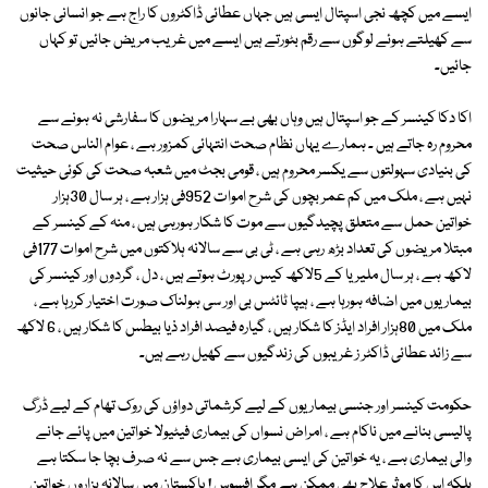
ایسے میں کچھ نجی اسپتال ایسی ہیں جہاں عطائی ڈاکٹروں کا راج ہے جو انسانی جانوں
سے کھیلتے ہوئے لوگوں سے رقم بٹورتے ہیں ایسے میں غریب مریض جائیں تو کہاں
جائیں۔
اکا دکا کینسر کے جو اسپتال ہیں وہاں بھی بے سہارا مریضوں کا سفارشی نہ ہونے سے
محروم رہ جاتے ہیں ۔ ہمارے یہاں نظام صحت انتہائی کمزور ہے ، عوام الناس صحت
کی بنیادی سہولتوں سے یکسر محروم ہیں ، قومی بجٹ میں شعبہ صحت کی کوئی حیثیت
نہیں ہے ، ملک میں کم عمر بچوں کی شرح اموات 952فی ہزار ہے ، ہر سال 30ہزار
خواتین حمل سے متعلق پچیدگیوں سے موت کا شکار ہورہی ہیں ، منہ کے کینسر کے
مبتلا مریضوں کی تعداد بڑھ رہی ہے ، ٹی بی سے سالانہ ہلاکتوں میں شرح اموات 177فی
لاکھ ہے ، ہر سال ملیریا کے 5لاکھ کیس رپورٹ ہوتے ہیں ، دل ، گردوں اور کینسر کی
بیماریوں میں اضافہ ہورہا ہے ، ہیپا ٹائٹس بی اور سی ہولناک صورت اختیار کررہا ہے ،
ملک میں 80ہزار افراد ایڈز کا شکار ہیں ، گیارہ فیصد افراد ذیا بیطس کا شکار ہیں ، 6 لاکھ
سے زائد عطائی ڈاکٹر ز غریبوں کی زندگیوں سے کھیل رہے ہیں۔
حکومت کینسر اور جنسی بیماریوں کے لیے کرشماتی دواؤں کی روک تھام کے لیے ڈرگ
پالیسی بنانے میں ناکام ہے ، امراض نسواں کی بیماری فیٹیولا خواتین میں پائے جانے
والی بیماری ہے ، یہ خواتین کی ایسی بیماری ہے جس سے نہ صرف بچا جا سکتا ہے
بلکہ اس کا موثر علاج بھی ممکن ہے مگر افسوس ! پاکستان میں سالانہ ہزاروں خواتین