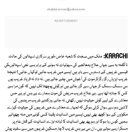
shabbirarman@yahoo.com
KARACHI:
ملک میں صحت کا شعبہ خاص طور پر سرکاری اسپتالوں کی حالت
ناگفتہ بہ ہے، جہاں علاج ومعالجے کی سہولیات نہ ہونے کے برابر ہے، نجی اسپتالوںکی
فیسیں غریبوں کے دسترس سے باہر ہیں ایسے میں غریب جائیں توکہاں جائیں ؟ نتیجتا
غریب ایڑیاں رگڑ رگڑکر موت کی آغوش میں چلے جاتے ہیں ، نہ داد نہ فریاد غریب یوں
ہی سسک سسک کر جہاں سے گزر جاتے ہیں اورکوئی پوچھتا تک نہیں کہ کون مرا ہے
کس کا جنازہ اٹھا ہے ، بے علاج غریب مریض کی موت ہمارے بے بس اور بے حس
معاشرے کے لیے کوئی حیثیت نہیں رکھتی، نہ جانے روزکتنے غریب مریضوں کی
لاشیں ہم سے سوال کرتی ہوگی کہ تمہارے معاشرے میں غریبوں کی حیثیت کیڑے
مکوڑوں کے سوا کچھ بھی نہیں،ایسے میں انسانیت یقینا کسی کونے میں منہ چھپائے
ہمیں کوس رہا ہوگا اور ہم پھر بھی انسانیت کا لبادہ اوڑے انسانیت کے قتل عام پر
مسکرا رہے ہوتے ہیں ۔ ان ہی بے بس غریب لاچار مسکین غریبوں میں سے سفید پوش