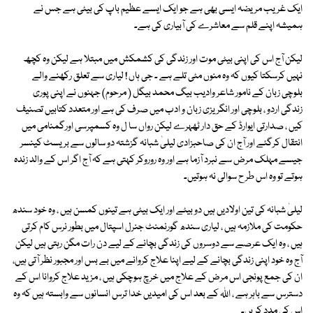
ایک غریب مریضہ ایسی بھی ہے جو ایک ایسے عظیم باپ کی بیٹی ہے جس نے
ہمیشہ اپنے قلم سے معاشرے کی آبیاری کی ہے۔
لیکن آج اس کی اپنی بیٹی موت اور زندگی کی کشمکش میں مبتلا ہے لیکن وہ کچھ
نہیں کرسکتا کیوں کہ وہ منوں مٹی تلے ہے ۔ جی ہاں ! لیاری سے تعلق رکھنے والے
بلوچی زبان کے نامور شاعر وادیب بیگ محمد بیگل ( مرحوم) جہنوں نے اپنی پوری
زندگی اردو ، بلوچی اور انگریزی زبان و ادب میں صرف کی ہے اور متعدد کتابیں تصنیف
کیں ، صدارتی ایوارڈ کے حق دار ٹھہرے لیکن رواں سا ل وہ کسمپرسی اورگمنامی میں
انتقال کرگئے اور آج ان کی صاحبزادی لیلیٰ شبانہ گزشتہ دو سالوں سے بریسٹ کینسر
جیسے مہلک مرض سے نبرد آزما ہے اور وہ روروکر کہتی ہے کہ آج اگر اس کے والد زندہ
ہوتے تو وہ اس طر ح سوالی نہ ہوتیں۔
لیلیٰ شبانہ کی تین اولادیں ہیں دو بیٹے اور ایک بیٹی ہے تینوں کمسن ہیں ، وہ خود سندھ
حکومت کی ملازمہ ہیں ، لیاری سندھ گورنمنٹ جنرل اسپتال میں بطور نرس کام کرتی
ہیں ، وہ ایک عرصے سے دوسروں کی زندگی بچانے کے لیے دن رات مگن رہتی ہیں لیکن
آج وہ خود اپنی زندگی بچانے کے لیے اپنا علاج کروانے میں بے بس اور مجبور نظر آتی ہیں،
ان کی جمع پونجی اس مرض کے علاج میں خرچ ہوچکی ہیں ، مزید علاج کروانا اس کے
دسترس سے باہر ہے ، اللہ کے بعد اس کی امیدیں خدا ترس انسانوں سے وابستہ ہیں کہ وہ
اس کی مدد کریں۔