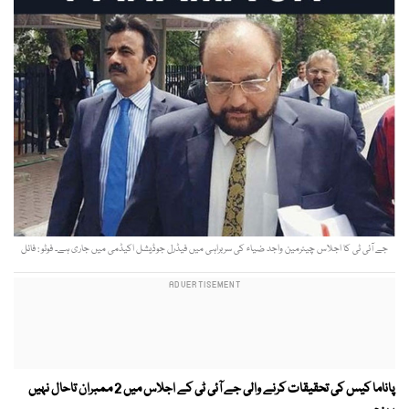
جے آئی ٹی کا اجلاس چیئرمین واجد ضیاء کی سربراہی میں فیڈرل جوڈیشل اکیڈمی میں جاری ہے۔ فوٹو : فائل
پاناما کیس کی تحقیقات کرنے والی جے آئی ٹی کے اجلاس میں 2 ممبران تاحال نہیں