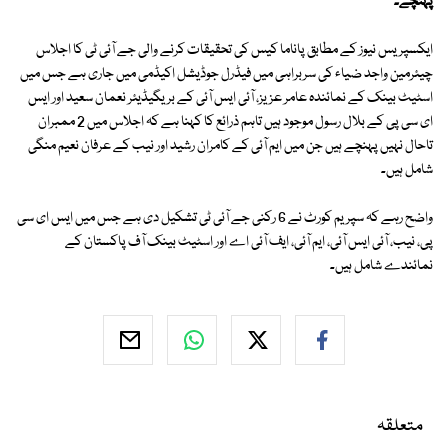
پہنچے۔
ایکسپریس نیوز کے مطابق پاناما کیس کی تحقیقات کرنے والی جے آئی ٹی کا اجلاس
چیئرمین واجد ضیاء کی سربراہی میں فیڈرل جوڈیشل اکیڈمی میں جاری ہے جس میں
اسٹیٹ بینک کے نمائندہ عامر عزیز، آئی ایس آئی کے بریگیڈیئر نعمان سعید اور ایس
ای سی پی کے بلال رسول موجود ہیں تاہم ذرائع کا کہنا ہے کہ اجلاس میں 2 ممبران
تاحال نہیں پہنچے ہیں جن میں ایم آئی کے کامران رشید اور نیب کے عرفان نعیم منگی
شامل ہیں۔
واضح رہے کہ سپریم کورٹ نے 6 رکنی جے آئی ٹی تشکیل دی ہے جس میں ایس ای سی
پی، نیب، آئی ایس آئی، ایم آئی، ایف آئی اے اور اسٹیٹ بینک آف پاکستان کے
نمائندے شامل ہیں۔
متعلقہ