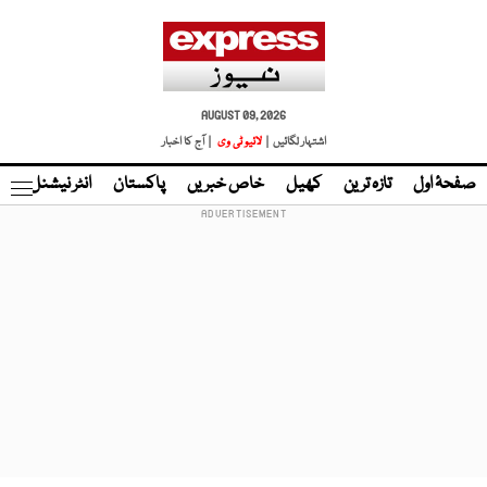
AUGUST 09, 2026
اشتہار لگائیں |
لائیو ٹی وی
| آج کا اخبار
صفحۂ اول
تازہ ترین
کھیل
خاص خبریں
پاکستان
انٹر نیشنل
ٹا