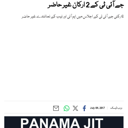
جے آئی ٹی کے 2 ارکان غیر حاضر
6 رکنی جے آئی ٹی کے اجلاس میں ایم آئی اور نیب کے نمائندے غیر حاضر
ویب ڈیسک
July 04, 2017