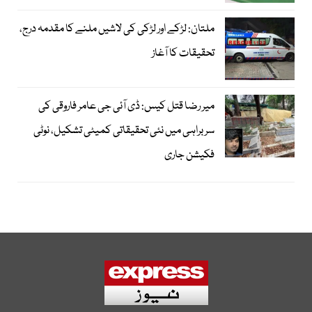
ملتان: لڑکے اور لڑکی کی لاشیں ملنے کا مقدمہ درج،
تحقیقات کا آغاز
میر رضا قتل کیس: ڈی آئی جی عامر فاروقی کی
سربراہی میں نئی تحقیقاتی کمیٹی تشکیل، نوٹی
فکیشن جاری