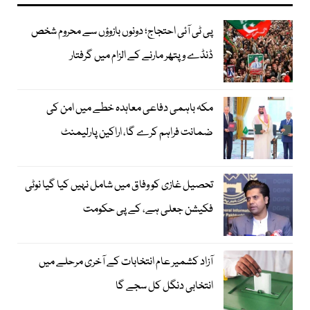
پی ٹی آئی احتجاج؛ دونوں بازوؤں سے محروم شخص
ڈنڈے و پتھر مارنے کے الزام میں گرفتار
مکہ باہمی دفاعی معاہدہ خطے میں امن کی
ضمانت فراہم کرے گا، اراکین پارلیمنٹ
تحصیل غازی کو وفاق میں شامل نہیں کیا گیا نوٹی
فکیشن جعلی ہے، کے پی حکومت
آزاد کشمیر عام انتخابات کے آخری مرحلے میں
انتخابی دنگل کل سجے گا