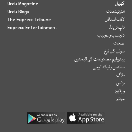
کھیل
Urdu Magazine
انٹرٹینمنٹ
Urdu Blogs
لائف اسٹائل
The Express Tribune
ٹاپ ٹرینڈ
Express Entertainment
دلچسپ و عجیب
صحت
سونے کے نرخ
پیٹرولیم مصنوعات کی قیمتیں
سائنس و ٹیکنالوجی
بلاگ
بزنس
ویڈیوز
جرائم