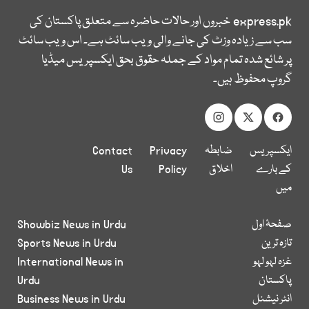
express.pk
خبروں اور حالات حاضرہ سے متعلق پاکستان کی
سب سے زیادہ وزٹ کی جانے والی ویب سائٹ ہے۔ اس ویب سائٹ
پر شائع شدہ تمام مواد کے جملہ حقوق بحق ایکسپریس میڈیا
گروپ محفوظ ہیں۔
ایکسپریس
ضابطہ
Privacy
Contact
کے بارے
اخلاق
Policy
Us
میں
صفحۂ اول
Showbiz News in Urdu
تازہ ترین
Sports News in Urdu
غزہ لہو لہو
International News in
پاکستان
Urdu
انٹر نیشنل
Business News in Urdu