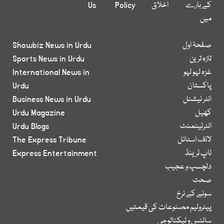
کے بارے
اخلاق
Policy
Us
میں
صفحۂ اول
Showbiz News in Urdu
تازہ ترین
Sports News in Urdu
غزہ لہو لہو
International News in
پاکستان
Urdu
انٹر نیشنل
Business News in Urdu
کھیل
Urdu Magazine
انٹرٹینمنٹ
Urdu Blogs
لائف اسٹائل
The Express Tribune
ٹاپ ٹرینڈ
Express Entertainment
دلچسپ و عجیب
صحت
سونے کے نرخ
پیٹرولیم مصنوعات کی قیمتیں
سائنس و ٹیکنالوجی