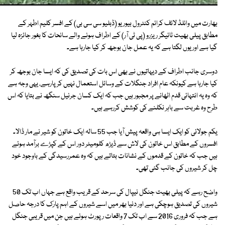
بھارت میں وائلڈ لائف کرائم کنٹرول بیوریو (ڈبلیو سی سی بی) کے افسر کلیم اطہر کے
مطابق پیلی بھیت ٹائیگر ریزرو (پی ٹی آر) کے اطراف ہونے والے سانحات کا بغور جائزہ لیا
گیا ہے اور یوں لگتا ہے کہ یہ عمل جان بوجھ کر کیا جارہا ہے۔
دوسری جانب اطراف کے دیہاتیوں نے بھی اس بات کی تصدیق کی کہ ایسا جان بوجھ کر
کیا جارہا ہے کیونکہ عام افراد جنگلات کے وسائل استعمال نہیں کرپارہے، یہی وجہ ہے
کہ وہ یہ انتہائی قدم اٹھانے پر مجبور ہیں جب کہ ایک کسان جرنیل سنگھ نے بتایا کہ اس
طرح وہ غربت سے باہر نکلنے کی کوشش کررہے ہیں۔
یکم جولائی کو ایک ایسا ہی واقعہ پیش آیا جب 55 سالہ ایک خاتون کو شیر نے مار ڈالا۔
افسروں کے مطابق اس خاتون کی لاش سے ڈیڑھ کلومیٹر دور اس کے کپڑے برآمد ہوئے
ہیں جب کہ خاتون کے قدموں کے نشانات بتاتے ہیں کہ وہ عمررسیدگی کے باوجود خود
چل کر شیروں کی جانب گئی تھی۔
واضح رہے کہ پیلی بھیت جنگل نیپال کی سرحد کے قریب واقع ہے جہاں اب تک 50
شیروں کی تصدیق ہوچکی ہے اور دنیا بھر میں اسے شیروں کے اہم پارک کا درجہ حاصل
ہے جب کہ فروری 2016 سے اب تک 7 واقعات رپورٹ ہوئے ہیں جن میں قریبی جنگل