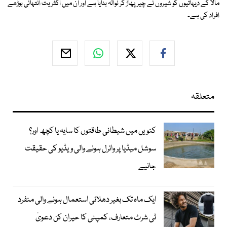
مالا کے دیہاتیوں کو شیروں نے چیر پھاڑ کر نوالہ بنایا ہے اور ان میں اکثریت انتہائی بوڑھے
افراد کی ہے۔
متعلقہ
کنویں میں شیطانی طاقتوں کا سایہ یا کچھ اور؟
سوشل میڈیا پر وائرل ہونے والی ویڈیو کی حقیقت
جانیے
ایک ماہ تک بغیر دھلائی استعمال ہونے والی منفرد
ٹی شرٹ متعارف، کمپنی کا حیران کن دعویٰ