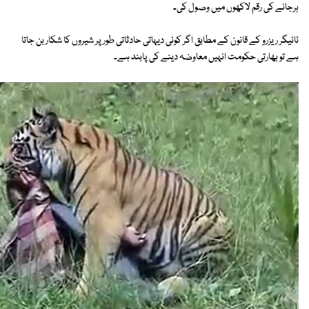
ہرجانے کی رقم لاکھوں میں وصول کی۔
ٹائیگر ریزرو کے قانون کے مطابق اگر کوئی دیہاتی حادثاتی طور پر شیروں کا شکار بن جاتا
ہے تو بھارتی حکومت انہیں معاوضہ دینے کی پابند ہے۔