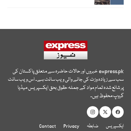
express.pk
خبروں اور حالات حاضرہ سے متعلق پاکستان کی
سب سے زیادہ وزٹ کی جانے والی ویب سائٹ ہے۔ اس ویب سائٹ
پر شائع شدہ تمام مواد کے جملہ حقوق بحق ایکسپریس میڈیا
گروپ محفوظ ہیں۔
ایکسپریس
ضابطہ
Privacy
Contact