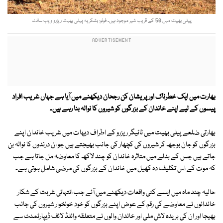
پیلی بھیت میں 50 کے قریب شیر موجود ہیں۔ فوٹو: بشکریہ پیلی بھیت ریزرو ویب سائٹ
بھارت میں ایک خطرناک اور پریشان کن رجحان دیکھنے میں آیا ہے جہاں غریب افراد
پیسوں کے لیے اپنے خاندان کے بزرگوں کو شیروں کا نوالہ بنا رہے ہیں۔
بھارتی ضلعے پیلی بھیت میں ٹائیگر ریزرو کے اطراف دیہات میں غریب خاندان اپنے
بزرگوں کو جان بوجھ کر شیروں کی کچھار کی جانب بھیجتے ہیں جو ان درندوں کا نوالہ بن
جاتے ہیں جس کے بدلے میں متاثرہ خاندان کو چند لاکھ کا معاوضہ مل جاتا ہے جب
کہ موت کے اس تکلیف دہ کھیل میں خاندان کے بزرگوں کی مرضی شامل ہوتی ہے۔
حالیہ چند ماہ میں ایسے کئی واقعات دیکھنے میں آئے جب انتہائی غربت کے شکار
خاندانوں نے معاوضے کی رقم کے عوض اپنے بزرگوں کو خود خونخوار شیروں کی جانب
بھیجا اور ان کی بریدہ لاش ملی اور خاندان والوں نے متعلقہ وائلڈ لائف ڈیپارٹمنٹ سے