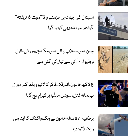
اسپتال کی چھت پر چڑھنے والا ’’موت کا فرشتہ‘‘
گرفتار، جرمانہ بھی کردیا گیا
چین میں سیلاب: پانی میں مگرمچھوں کی وائرل
ویڈیو اے آئی سے تیار کی گئی ہے
6 لاکھ فالوورز والے ٹک ٹاکر کا لائیو ویڈیو کے دوران
بہیمانہ قتل، سوشل میڈیا پر کہرام مچ گیا
برطانیہ: 97 سالہ خاتون نے وِنگ واکنگ کا اپنا ہی
ریکارڈ توڑ دیا