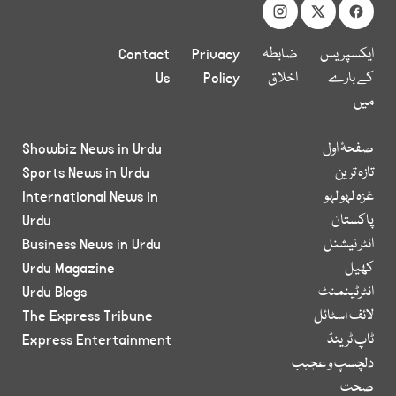
ایکسپریس
ضابطہ
Privacy
Contact
کے بارے
اخلاق
Policy
Us
میں
صفحۂ اول
Showbiz News in Urdu
تازہ ترین
Sports News in Urdu
غزہ لہو لہو
International News in
پاکستان
Urdu
انٹر نیشنل
Business News in Urdu
کھیل
Urdu Magazine
انٹرٹینمنٹ
Urdu Blogs
لائف اسٹائل
The Express Tribune
ٹاپ ٹرینڈ
Express Entertainment
دلچسپ و عجیب
صحت