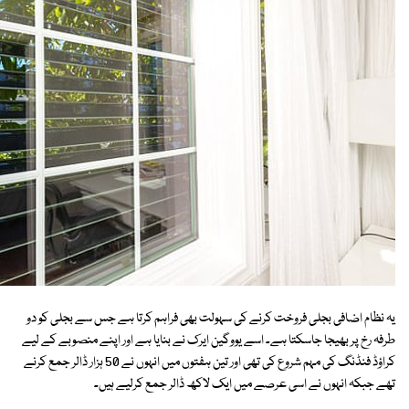
یہ نظام اضافی بجلی فروخت کرنے کی سہولت بھی فراہم کرتا ہے جس سے بجلی کو دو
طرفہ رخ پر بھیجا جاسکتا ہے۔ اسے یووگین ایرک نے بنایا ہے اور اپنے منصوبے کے لیے
کراؤڈ فنڈنگ کی مہم شروع کی تھی اور تین ہفتوں میں انہوں نے 50 ہزار ڈالر جمع کرنے
تھے جبکہ انہوں نے اسی عرصے میں ایک لاکھ ڈالر جمع کرلیے ہیں۔