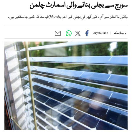
سورج سے بجلی بنانے والی اسمارٹ چلمن
ونڈوز بلائنڈز سے آپ کے گھر کی بجلی کے اخراجات 70 فیصد کم کئے جاسکتے ہیں۔
ویب ڈیسک
July 07, 2017