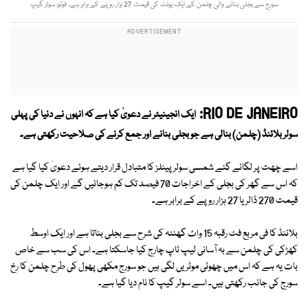
سورج سے بجلی بنانے والی چلمن کے ایک یونٹ کی قیمت 27 ہزار روپے کے برابر ہے۔ فوٹو: سولر گیپ
RIO DE JANEIRO:
ایک انجینیئر نے دعویٰ کیا ہے کہ انہوں نے دنیا کی پہلی
سولر بلائنڈ (چلمن) بنالی ہے جو بجلی بنانے اور جمع کرنے کی صلاحیت رکھتی ہے۔
اسے چھت پر لگائے گئے شمسی سولر پینلز کا متبادل قرار دیتے ہوئے دعویٰ کیا گیا ہے
کہ اس سے گھر کی بجلی کے اخراجات 70 فیصد تک کم ہوجائیں گے اور ایک چلمن کی
قیمت 270 ڈالر یا 27 ہزار روپے کے برابر ہے۔
بلائنڈ کا فی مربع فٹ رقبہ 15 واٹ گھنٹہ کی شرح سے بجلی بناتا ہے اور ایک اوسط
کھڑکی کی چلمن سے بہ آسانی لیپ ٹاپ چارج کیا جاسکتا ہے۔ اس کی سب سے خاص
بات یہ ہے کہ اس میں چھوٹی موٹریں لگی ہیں جو سورج مکھی پھول کی طرح چلمن کا رخ
سورج کی جانب رکھتی ہیں۔ اسے سولر گیپ کا نام دیا گیا ہے۔