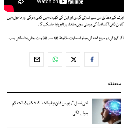
ایرک کے مطابق اس سے قدرتی گیس اور تیل کی کھپت میں کمی ہوگی اور ماحول میں
کاربن ڈائی آکسائیڈ کی بڑھتی ہوئی مقدار پر قابو پایا جاسکے گا۔
اگر کھڑکی دو مربع فٹ کی ہو تو اسمارٹ بلائینڈ 40 سے 60 واٹ بجلی بناسکتی ہے۔
متعلقہ
نئی نسل ’’ریورس فلن ایفیکٹ‘‘ کا شکار، ذہانت کم
ہونے لگی