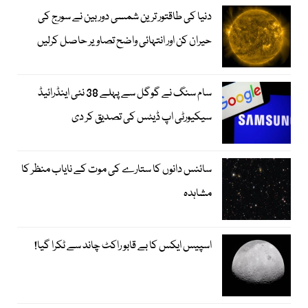
دنیا کی طاقتور ترین شمسی دوربین نے سورج کی
حیران کن اور انتہائی واضح تصاویر حاصل کرلیں
سام سنگ نے گوگل سے پہلے 38 نئی اینڈرائیڈ
سیکیورٹی اپ ڈیٹس کی تصدیق کر دی
سائنس دانوں کا ستارے کی موت کے نایاب منظر کا
مشاہدہ
اسپیس ایکس کا بے قابو راکٹ چاند سے ٹکرا گیا!