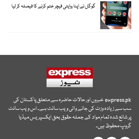
گوگل نے اپنا روایتی فیچر ختم کرنے کا فیصلہ کر لیا
express.pk
خبروں اور حالات حاضرہ سے متعلق پاکستان کی
سب سے زیادہ وزٹ کی جانے والی ویب سائٹ ہے۔ اس ویب سائٹ
پر شائع شدہ تمام مواد کے جملہ حقوق بحق ایکسپریس میڈیا
گروپ محفوظ ہیں۔