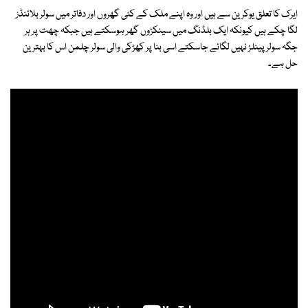
ایرک کا تعلق یوکرین سے ہیں اور وہ اپنے ملک کے کئی گھروں اور دفاتر میں سولر بلائنڈز
لگا چکے ہیں کیونکہ ایک بلڈنگ میں سینکڑوں گھر ہوسکتے ہیں جبکہ چھت پر ہر
جگہ سولر پینلز نہیں لگائے جاسکتے اسی بنا پر کھڑکی والی سولر چلمن اس کا بہترین
حل ہے۔