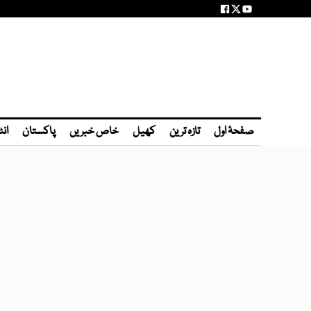
صفحۂ اول
تازہ ترین
کھیل
خاص خبریں
پاکستان
انٹ