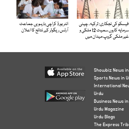
فیسکو کی نجکاری: ترکیہ، چینی
انٹر بورڈ کراچی بارہویں جماعت
سرمایہ کاروں سمیت 12 ملکی و
آرٹس ریگولر کے نتائج کا اعلان
غیر ملکی گروپ میدان میں
Showbiz News in
Sports News in U
International Ne
Urdu
Business News in
Urdu Magazine
Urdu Blogs
The Express Tri