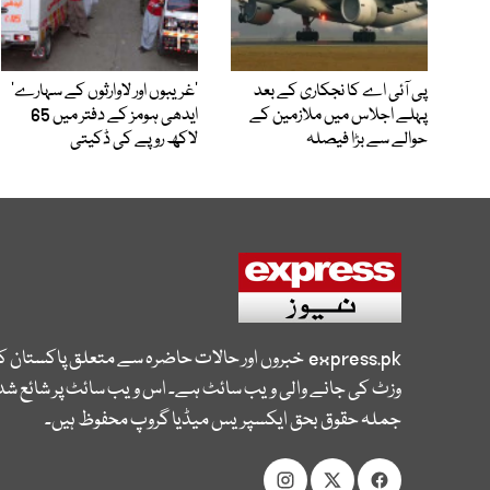
پی آئی اے کا نجکاری کے بعد
’غریبوں اور لاوارثوں کے سہارے‘
پہلے اجلاس میں ملازمین کے
ایدھی ہومز کے دفتر میں 65
حوالے سے بڑا فیصلہ
لاکھ روپے کی ڈکیتی
express.pk
خبروں اور حالات حاضرہ سے متعلق پاکستان 
وزٹ کی جانے والی ویب سائٹ ہے۔ اس ویب سائٹ پر شائع شدہ
جملہ حقوق بحق ایکسپریس میڈیا گروپ محفوظ ہیں۔