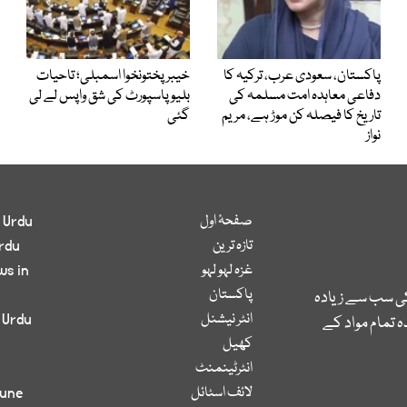
پاکستان، سعودی عرب، ترکیہ کا
خیبرپختونخوا اسمبلی؛ تاحیات
دفاعی معاہدہ امت مسلمہ کی
بلیو پاسپورٹ کی شق واپس لے لی
تاریخ کا فیصلہ کن موڑ ہے، مریم
گئی
نواز
صفحۂ اول
 Urdu
تازہ ترین
rdu
غزہ لہو لہو
ws in
پاکستان
کی سب سے زیادہ
انٹر نیشنل
 Urdu
 تمام مواد کے
کھیل
انٹرٹینمنٹ
لائف اسٹائل
bune