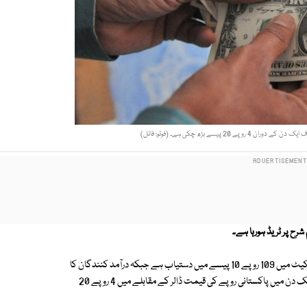
2 پیسے بڑھ چکی ہے۔ (فوٹو: فائل)
رح پر ٹریڈ ہورہا ہے۔
امریکی ڈالر جو گزشتہ روز تک 104 روپے 90 پیسے میں مل رہا تھا وہ آج اوپن مارکیٹ میں 109 روپے 10 پیسے میں دستیاب ہے جبکہ درآمد کنندگان کا
کہنا ہے کہ انٹربینک ریٹ پر بینکوں سے ڈالر مل ہی نہیں رہا۔ اس طرح صرف ایک دن میں پاکستانی روپے کی قیمت ڈالر کے مقابلے میں 4 روپے 20