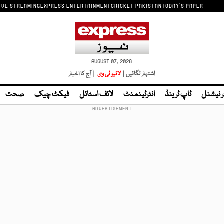
IVE STREAMING
EXPRESS ENTERTAINMENT
CRICKET PAKISTAN
TODAY'S PAPER
AUGUST 07, 2026
اشتہار لگائیں |
لائیو ٹی وی
| آج کا اخبار
ر نیشنل
ٹاپ ٹرینڈ
انٹرٹینمنٹ
لائف اسٹائل
فیکٹ چیک
صحت