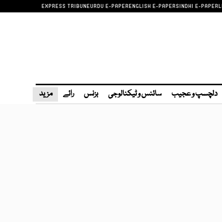
EXPRESS TRIBUNE
URDU E-PAPER
ENGLISH E-PAPER
SINDHI E-PAPER
L
دلچسپ و عجیب
سائنس و ٹیکنالوجی
بزنس
رائے
مزید