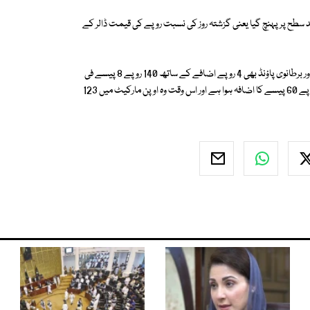
ینکوں کے درمیان ڈالر کا لین دین 107.50 روپے کی بلند سطح پر پہنچ گیا یعنی گزشتہ روز کی نسبت روپے کی قیمت ڈالر کے
دنیا کی دیگر کرنسیوں کے مقابلے میں بھی پاکستانی روپے کی قدر کم ہوئی ہے اور برطانوی پاؤنڈ بھی 4 روپے اضافے کے ساتھ 140 روپے 8 پیسے فی
پاؤنڈ کے حساب سے فروخت ہو رہا ہے۔ علاوہ ازیں یورو کی قیمت میں بھی 3 روپے 60 پیسے کا اضافہ ہوا ہے اور اس وقت وہ اوپن مارکیٹ میں 123