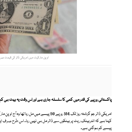
اوپن مارکیٹ میں امریکی ڈالر کی قیمت صرف ایک دن کے دوران 4 روپے 0
پاکستانی روپے کی قدر میں کمی کا سلسلہ جاری ہے اور اس وقت یہ بہت ہی کم ش
پیسے کم ہوگئی ہے۔