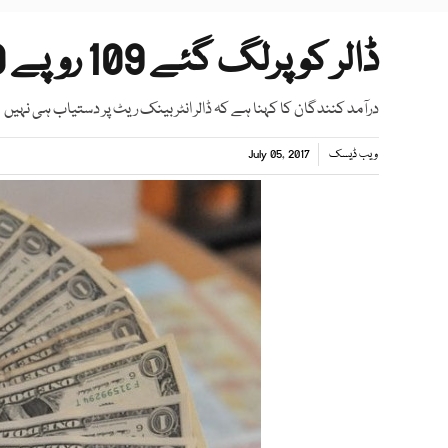
ڈالر کو پرلگ گئے 109 روپے 10 پیسے پر پہنچ گیا
درآمد کنندگان کا کہنا ہے کہ ڈالر انٹربینک ریٹ پر دستیاب ہی نہیں
ویب ڈیسک
July 05, 2017