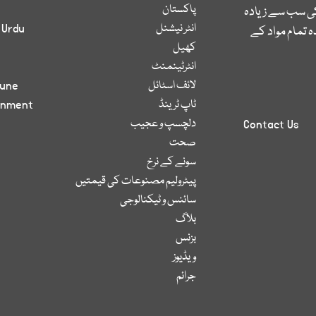
پاکستان
کی سب سے زیادہ
انٹر نیشنل
 Urdu
 تمام مواد کے
کھیل
انٹرٹینمنٹ
لائف اسٹائل
bune
ٹاپ ٹرینڈ
inment
دلچسپ و عجیب
Contact Us
صحت
سونے کے نرخ
پیٹرولیم مصنوعات کی قیمتیں
سائنس و ٹیکنالوجی
بلاگ
بزنس
ویڈیوز
جرائم