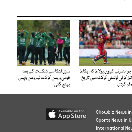
جوز بٹلر نے کیرون پولارڈ کا ریکارڈ
سری لنکا سے شکست کے بعد
توڑ کر ٹی ٹوئنٹی کرکٹ میں تاریخ
قومی ویمن کرکٹ ٹیم وطن واپس
رقم کردی
پہنچ گئی
Showbiz News in
Sports News in U
International Ne