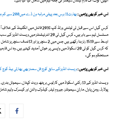
انہیں آﺅٹ آف فارم لینڈل سیمنز کی جگہ ٹیم میں شامل کیا گیا ہے۔
اس خبر کو بھی پڑھیں :
بھارت11 برس بعد پہلی مرتبہ ون ڈے میں200 سے کم ہدف عبور کرنے میں ناکام
کرس گیل اس سے قبل ٹی ٹوئنٹی ورلڈ کپ 2016
اوسط سے 1519 رنز بنا رکھے ہیں 
کہ کرس گیل کو ٹی 20 اسکواڈ میں واپسی پر خوش آمدید کہتے ہیں
مستحکم ہو گی۔
اس خبر کو بھی پڑھیں :
ویسٹ انڈیزکے سابق کوچ فل سمنز بھی بھارتی ہیڈ کوچ کے
ویسٹ انڈیز کے 13 رکنی اسکواڈ میں کارلوس بریتھ ویٹ کپتان، سیموئ
پولارڈ، رومن پاول، مارلن سیموئلز، جیروم ٹیلر، کیڈوک والٹن اور کیسرک ولیم شامل