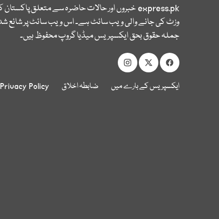
express.pk
خبروں اور حالات حاضرہ سے متعلق پاکستان 
وزٹ کی جانے والی ویب سائٹ ہے۔ اس ویب سائٹ پر شائع شدہ
جملہ حقوق بحق ایکسپریس میڈیا گروپ محفوظ ہیں۔
ایکسپریس کے بارے میں
ضابطہ اخلاق
Privacy Policy