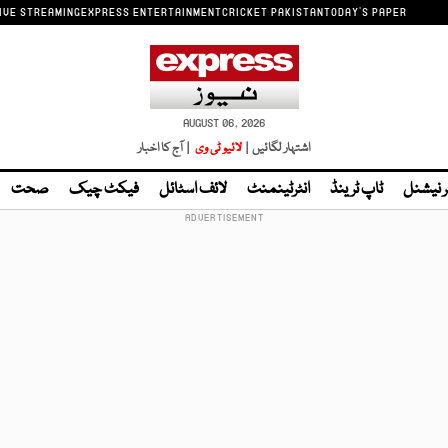
IVE STREAMING
EXPRESS ENTERTAINMENT
CRICKET PAKISTAN
TODAY'S PAPER
AUGUST 06, 2026
اشتہار لگائیں |
لائیو ٹی وی
| آج کا اخبار
ر نیشنل
ٹاپ ٹرینڈ
انٹرٹینمنٹ
لائف اسٹائل
فیکٹ چیک
صحت