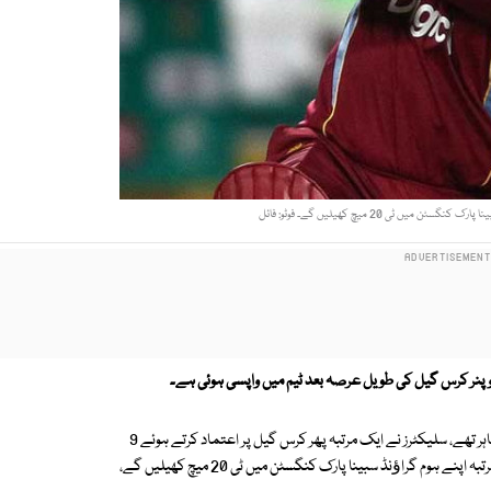
 میں ٹی 20 میچ کھیلیں گے۔ فوٹو: فائل
کرکٹ بورڈ کے ساتھ مالی تنازع کے باعث اوپنر طویل عرصہ سے قومی ٹیم سے باہر تھے، سلیکٹرز نے ایک مرتبہ پھر کرس گیل پر اعتماد کرتے ہوئے 9
جولائی کو بھارت کے خلاف واحد ٹی 20 میچ کے لئے طلب کیا ہے، اوپنر پہلی مرتبہ اپنے ہوم گراﺅنڈ سبینا پارک کنگسٹن میں ٹی 20 میچ کھیلیں گے،