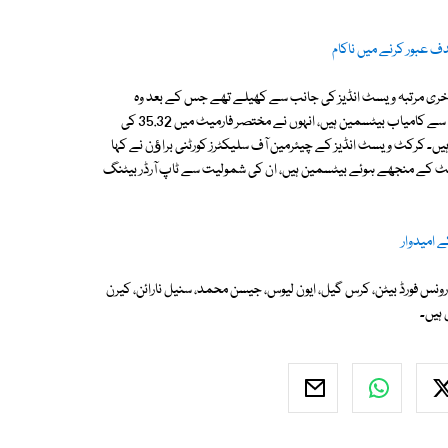
 فائنل میں انگلینڈ کے خلاف آخری مرتبہ ویسٹ انڈیز کی جانب سے کھیلے تھے جس کے بعد وہ
مسلسل ٹیم سے باہر ہیں۔ کرس گیل ٹی 20 انٹرنیشنلز میں ویسٹ انڈیز کے سب سے کامیاب بیٹسمین ہیں، انہوں نے مختصر فارمیٹ میں 35.32 کی
جس میں 2 سنچریز اور 13نصف سنچریز شامل ہیں۔ کرکٹ ویسٹ انڈیز کے چیئرمین آف سلیکٹرز کورٹنی براﺅن نے کہا
، وہ اس فارمیٹ کے منجھے ہوئے بیٹسمین ہیں، ان کی شمولیت سے ٹاپ آرڈر بیٹنگ
 امیدوار
ل بدری، رونس فورڈ بیٹن، کرس گیل، ایون لیوس، جیسن محمد، سنیل نارائن، کیرن
 ہیں۔