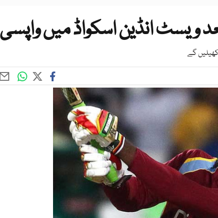
 ویسٹ انڈین اسکواڈ میں واپسی