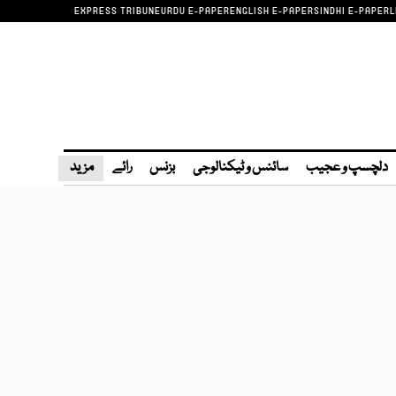
EXPRESS TRIBUNE
URDU E-PAPER
ENGLISH E-PAPER
SINDHI E-PAPER
L
دلچسپ و عجیب
سائنس و ٹیکنالوجی
بزنس
رائے
مزید