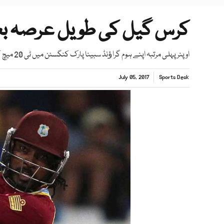
کرس گیل کی طویل عرصہ بعد
اوپنر پہلی مرتبہ اپنے ہوم گراﺅنڈ سبینا پارک کنگسٹن میں ٹی 20 میچ کھیلیں گے
July 05, 2017
Sports Desk