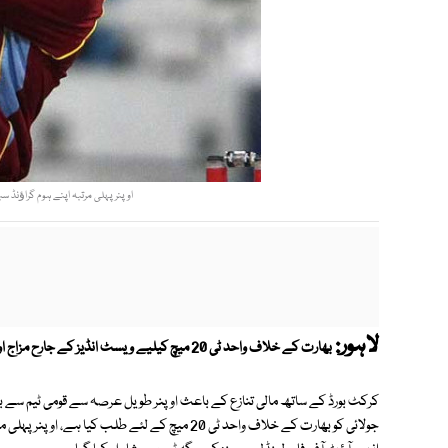
اوپنر پہلی مرتبہ اپنے ہوم گراﺅنڈ سبینا پارک کنگسٹن
لاہور:
بھارت کے خلاف واحد ٹی 20 میچ کیلیے ویسٹ انڈیز کے جارح مزاج اوپنر کرس گیل کی طویل عرصہ بعد ٹیم میں واپسی ہوئی ہے۔