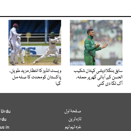
سابق بنگلادیشی کپتان شکیب
ویسٹ انڈیز کا انتظار مزید طویل،
الحسن کے آبائی گھر پر حملہ،
پاکستان کو محنت کا صلہ مل
آگ لگا دی گئی
گیا
صفحۂ اول
 Urdu
تازہ ترین
rdu
غزہ لہو لہو
ws in