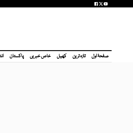
صفحۂ اول
تازہ ترین
کھیل
خاص خبریں
پاکستان
انٹ