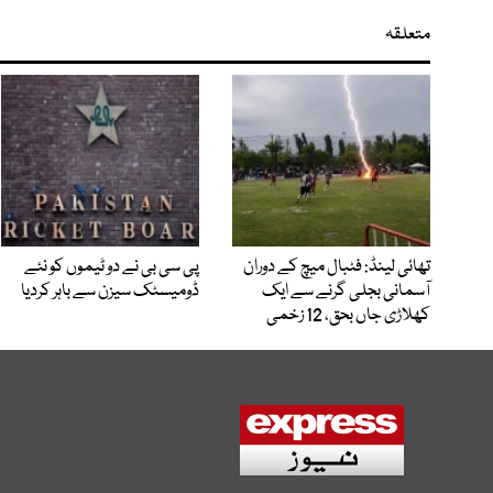
متعلقہ
تھائی لینڈ: فٹبال میچ کے دوران
پی سی بی نے دو ٹیموں کو نئے
آسمانی بجلی گرنے سے ایک
ڈومیسٹک سیزن سے باہر کردیا
کھلاڑی جاں بحق، 12 زخمی